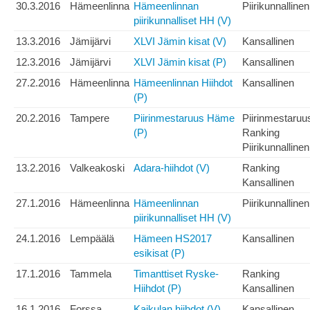
30.3.2016
Hämeenlinna
Hämeenlinnan
Piirikunnallinen
piirikunnalliset HH (V)
13.3.2016
Jämijärvi
XLVI Jämin kisat (V)
Kansallinen
12.3.2016
Jämijärvi
XLVI Jämin kisat (P)
Kansallinen
27.2.2016
Hämeenlinna
Hämeenlinnan Hiihdot
Kansallinen
(P)
20.2.2016
Tampere
Piirinmestaruus Häme
Piirinmestaruu
(P)
Ranking
Piirikunnallinen
13.2.2016
Valkeakoski
Adara-hiihdot (V)
Ranking
Kansallinen
27.1.2016
Hämeenlinna
Hämeenlinnan
Piirikunnallinen
piirikunnalliset HH (V)
24.1.2016
Lempäälä
Hämeen HS2017
Kansallinen
esikisat (P)
17.1.2016
Tammela
Timanttiset Ryske-
Ranking
Hiihdot (P)
Kansallinen
16.1.2016
Forssa
Kaikulan hiihdot (V)
Kansallinen