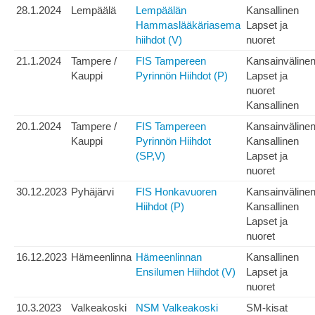
28.1.2024
Lempäälä
Lempäälän
Kansallinen
Hammaslääkäriasema
Lapset ja
hiihdot (V)
nuoret
21.1.2024
Tampere /
FIS Tampereen
Kansainväline
Kauppi
Pyrinnön Hiihdot (P)
Lapset ja
nuoret
Kansallinen
20.1.2024
Tampere /
FIS Tampereen
Kansainväline
Kauppi
Pyrinnön Hiihdot
Kansallinen
(SP,V)
Lapset ja
nuoret
30.12.2023
Pyhäjärvi
FIS Honkavuoren
Kansainväline
Hiihdot (P)
Kansallinen
Lapset ja
nuoret
16.12.2023
Hämeenlinna
Hämeenlinnan
Kansallinen
Ensilumen Hiihdot (V)
Lapset ja
nuoret
10.3.2023
Valkeakoski
NSM Valkeakoski
SM-kisat