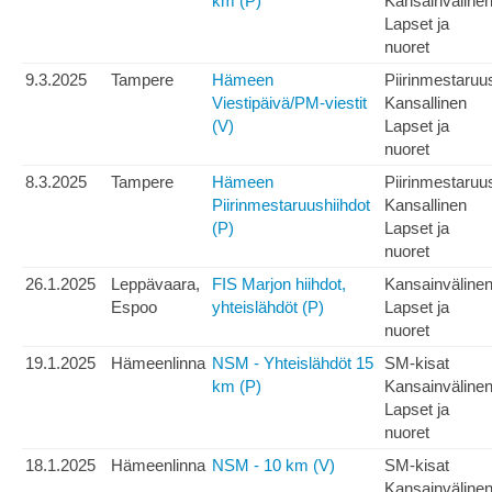
km (P)
Kansainväline
Lapset ja
nuoret
9.3.2025
Tampere
Hämeen
Piirinmestaruu
Viestipäivä/PM-viestit
Kansallinen
(V)
Lapset ja
nuoret
8.3.2025
Tampere
Hämeen
Piirinmestaruu
Piirinmestaruushiihdot
Kansallinen
(P)
Lapset ja
nuoret
26.1.2025
Leppävaara,
FIS Marjon hiihdot,
Kansainväline
Espoo
yhteislähdöt (P)
Lapset ja
nuoret
19.1.2025
Hämeenlinna
NSM - Yhteislähdöt 15
SM-kisat
km (P)
Kansainväline
Lapset ja
nuoret
18.1.2025
Hämeenlinna
NSM - 10 km (V)
SM-kisat
Kansainväline