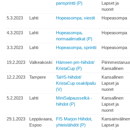
parisprintti (P)
Lapset ja
nuoret
5.3.2023
Lahti
Hopeasompa, viestit
Hopeasompa
4.3.2023
Lahti
Hopeasompa,
Hopeasompa
normaalimatkat (P)
3.3.2023
Lahti
Hopeasompa, sprintti
Hopeasompa
19.2.2023
Valkeakoski
Hämeen pm-hiihdot/
Piirinmestaruu
KristaCup (P)
Kansallinen
12.2.2023
Tampere
TaHS-hiihdot/
Kansallinen
KristaCup osakilpailu
Lapset ja
(V)
nuoret
5.2.2023
Lahti
MiniSalpausselkä -
Kansallinen
hiihdot (P)
Lapset ja
nuoret
29.1.2023
Leppävaara,
FIS Marjon Hiihdot,
Kansainväline
Espoo
yhteislähdöt (P)
Lapset ja