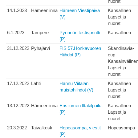
nuoret
14.1.2023
Hämeenlinna
Hämeen Viestipäivä
Kansallinen
(V)
Lapset ja
nuoret
6.1.2023
Tampere
Pyrinnön testisprintti
Kansallinen
(P)
31.12.2022
Pyhäjärvi
FIS 57.Honkavuoren
Skandinavia-
Hiihdot (P)
cup
Kansainväline
Lapset ja
nuoret
17.12.2022
Lahti
Hannu Viitalan
Kansallinen
muistohiihdot (V)
Lapset ja
nuoret
13.12.2022
Hämeenlinna
Ensilumen Iltakilpailut
Kansallinen
(P)
Lapset ja
nuoret
20.3.2022
Taivalkoski
Hopeasompa, viestit
Hopeasompa
(P)