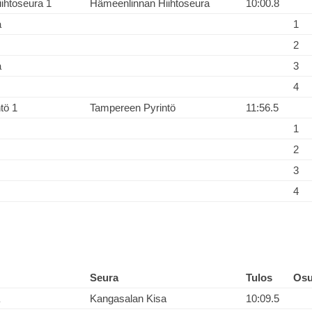
ihtoseura 1
Hämeenlinnan Hiihtoseura
10:00.8
a
1
2
a
3
4
tö 1
Tampereen Pyrintö
11:56.5
1
2
3
4
Seura
Tulos
Os
Kangasalan Kisa
10:09.5