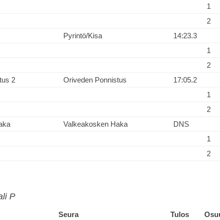
1
2
Pyrintö/Kisa
14:23.3
1
2
tus 2
Oriveden Ponnistus
17:05.2
1
2
aka
Valkeakosken Haka
DNS
1
2
ali P
Seura
Tulos
Osu