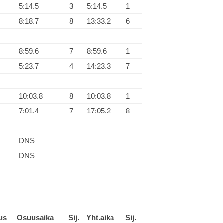
5:14.5
3
5:14.5
1
8:18.7
8
13:33.2
6
8:59.6
7
8:59.6
1
5:23.7
4
14:23.3
7
10:03.8
8
10:03.8
1
7:01.4
7
17:05.2
8
DNS
DNS
us
Osuusaika
Sij.
Yht.aika
Sij.