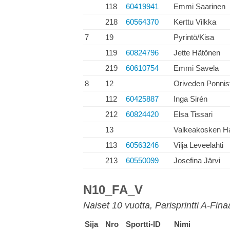
118
60419941
Emmi Saarinen
218
60564370
Kerttu Vilkka
7
19
Pyrintö/Kisa
119
60824796
Jette Hätönen
219
60610754
Emmi Savela
8
12
Oriveden Ponnis
112
60425887
Inga Sirén
212
60824420
Elsa Tissari
13
Valkeakosken H
113
60563246
Vilja Leveelahti
213
60550099
Josefina Järvi
N10_FA_V
Naiset 10 vuotta, Parisprintti A-Fina
Sija
Nro
Sportti-ID
Nimi