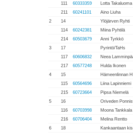
111
60333359
Lotta Takaluoma
211
60241101
Aino Liuha
2
14
Ylöjärven Ryhti
114
60242381
Miina Pyhtilä
214
60503679
Anni Tyrkkö
3
17
Pyrintö/TaHs
117
60606832
Neea Lamminpä
217
60577248
Hulda Ikonen
4
15
Hämeenlinnan Hi
115
60564696
Liina Lapinniemi
215
60723664
Pipsa Niemelä
5
16
Oriveden Ponnis
116
60703998
Moona Tankkala
216
60706404
Melina Rentto
6
18
Kankaantaan kis