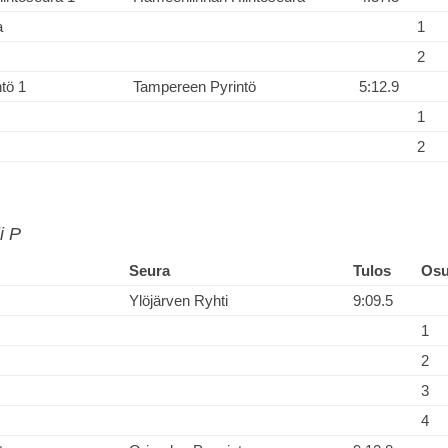
a
1
2
tö 1
Tampereen Pyrintö
5:12.9
1
2
i P
Seura
Tulos
Os
Ylöjärven Ryhti
9:09.5
1
2
3
4