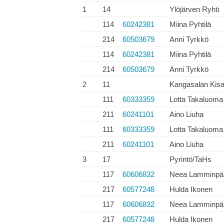
1
14
Ylöjärven Ryhti
114
60242381
Miina Pyhtilä
214
60503679
Anni Tyrkkö
114
60242381
Miina Pyhtilä
214
60503679
Anni Tyrkkö
2
11
Kangasalan Kis
111
60333359
Lotta Takaluoma
211
60241101
Aino Liuha
111
60333359
Lotta Takaluoma
211
60241101
Aino Liuha
3
17
Pyrintö/TaHs
117
60606832
Neea Lamminpä
217
60577248
Hulda Ikonen
117
60606832
Neea Lamminpä
217
60577248
Hulda Ikonen