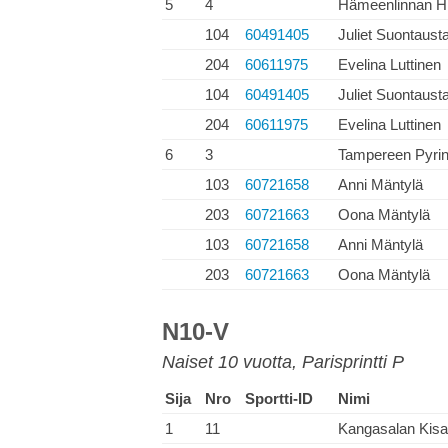
5
4
Hämeenlinnan Hi
104
60491405
Juliet Suontaust
204
60611975
Evelina Luttinen
104
60491405
Juliet Suontaust
204
60611975
Evelina Luttinen
6
3
Tampereen Pyrin
103
60721658
Anni Mäntylä
203
60721663
Oona Mäntylä
103
60721658
Anni Mäntylä
203
60721663
Oona Mäntylä
N10-V
Naiset 10 vuotta, Parisprintti P
Sija
Nro
Sportti-ID
Nimi
1
11
Kangasalan Kisa