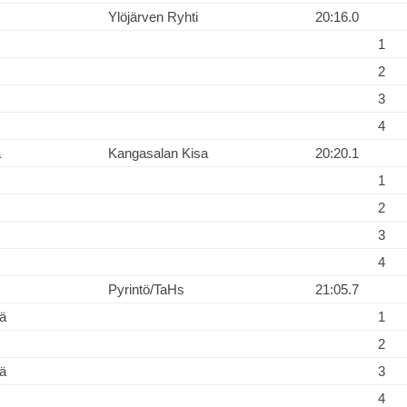
Ylöjärven Ryhti
20:16.0
1
2
3
4
a
Kangasalan Kisa
20:20.1
1
2
3
4
Pyrintö/TaHs
21:05.7
ä
1
2
ä
3
4