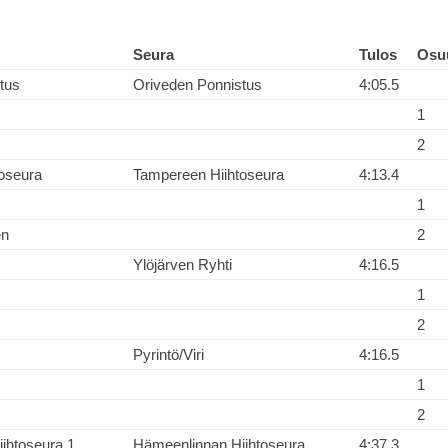
Seura
Tulos
Osu
tus
Oriveden Ponnistus
4:05.5
1
2
oseura
Tampereen Hiihtoseura
4:13.4
1
en
2
Ylöjärven Ryhti
4:16.5
1
2
Pyrintö/Viri
4:16.5
1
2
ihtoseura 1
Hämeenlinnan Hiihtoseura
4:37.3