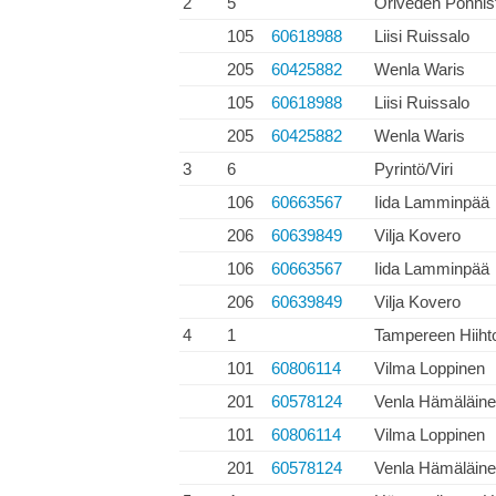
2
5
Oriveden Ponnis
105
60618988
Liisi Ruissalo
205
60425882
Wenla Waris
105
60618988
Liisi Ruissalo
205
60425882
Wenla Waris
3
6
Pyrintö/Viri
106
60663567
Iida Lamminpää
206
60639849
Vilja Kovero
106
60663567
Iida Lamminpää
206
60639849
Vilja Kovero
4
1
Tampereen Hiiht
101
60806114
Vilma Loppinen
201
60578124
Venla Hämäläin
101
60806114
Vilma Loppinen
201
60578124
Venla Hämäläin