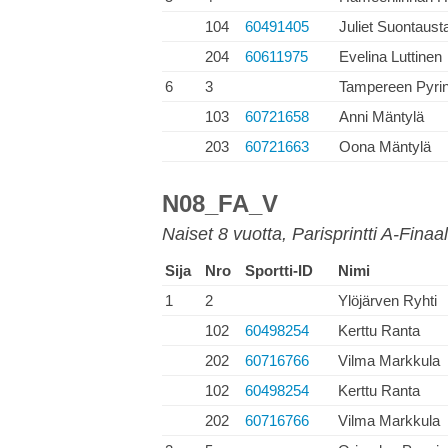
104
60491405
Juliet Suontaust
204
60611975
Evelina Luttinen
6
3
Tampereen Pyrin
103
60721658
Anni Mäntylä
203
60721663
Oona Mäntylä
N08_FA_V
Naiset 8 vuotta, Parisprintti A-Finaal
Sija
Nro
Sportti-ID
Nimi
1
2
Ylöjärven Ryhti
102
60498254
Kerttu Ranta
202
60716766
Vilma Markkula
102
60498254
Kerttu Ranta
202
60716766
Vilma Markkula