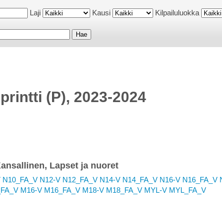
Laji
Kausi
Kilpailuluokka
rintti (P), 2023-2024
Kansallinen, Lapset ja nuoret
V
N10_FA_V
N12-V
N12_FA_V
N14-V
N14_FA_V
N16-V
N16_FA_V
_FA_V
M16-V
M16_FA_V
M18-V
M18_FA_V
MYL-V
MYL_FA_V