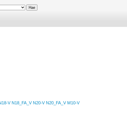
N18-V
N18_FA_V
N20-V
N20_FA_V
M10-V