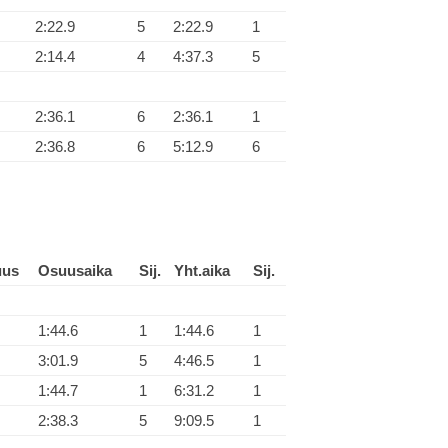
2:22.9
5
2:22.9
1
2:14.4
4
4:37.3
5
2:36.1
6
2:36.1
1
2:36.8
6
5:12.9
6
uus
Osuusaika
Sij.
Yht.aika
Sij.
1:44.6
1
1:44.6
1
3:01.9
5
4:46.5
1
1:44.7
1
6:31.2
1
2:38.3
5
9:09.5
1