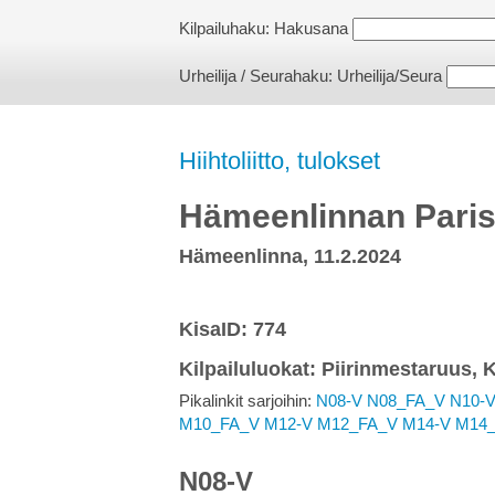
Kilpailuhaku:
Hakusana
Urheilija / Seurahaku:
Urheilija/Seura
Hiihtoliitto, tulokset
Hämeenlinnan Parisp
Hämeenlinna, 11.2.2024
KisaID: 774
Kilpailuluokat: Piirinmestaruus, 
Pikalinkit sarjoihin:
N08-V
N08_FA_V
N10-
M10_FA_V
M12-V
M12_FA_V
M14-V
M14
N08-V