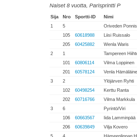
Naiset 8 vuotta, Parisprintti P
Sija
Nro
Sportti-ID
Nimi
1
5
Oriveden Ponnis
105
60618988
Liisi Ruissalo
205
60425882
Wenla Waris
2
1
Tampereen Hiiht
101
60806114
Vilma Loppinen
201
60578124
Venla Hämäläin
3
2
Ylöjärven Ryhti
102
60498254
Kerttu Ranta
202
60716766
Vilma Markkula
3
6
Pyrintö/Viri
106
60663567
Iida Lamminpää
206
60639849
Vilja Kovero
5
4
Hämeenlinnan Hi