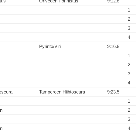
tus
Oriveden Ponnistus
9:12.8
1
2
3
4
Pyrintö/Viri
9:16.8
1
2
3
4
oseura
Tampereen Hiihtoseura
9:23.5
1
en
2
3
en
4