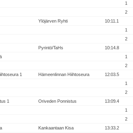
1
2
Ylöjärven Ryhti
10:11.1
1
2
Pyrintö/TaHs
10:14.8
ä
1
2
ihtoseura 1
Hämeenlinnan Hiihtoseura
12:03.5
1
2
tus 1
Oriveden Ponnistus
13:09.4
1
2
a
Kankaantaan Kisa
13:33.2