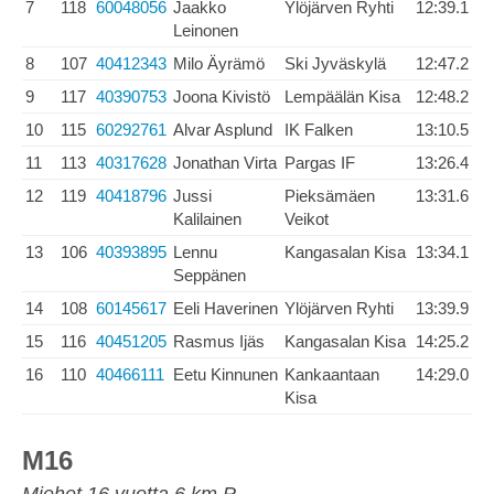
7
118
60048056
Jaakko
Ylöjärven Ryhti
12:39.1
Leinonen
8
107
40412343
Milo Äyrämö
Ski Jyväskylä
12:47.2
9
117
40390753
Joona Kivistö
Lempäälän Kisa
12:48.2
10
115
60292761
Alvar Asplund
IK Falken
13:10.5
11
113
40317628
Jonathan Virta
Pargas IF
13:26.4
12
119
40418796
Jussi
Pieksämäen
13:31.6
Kalilainen
Veikot
13
106
40393895
Lennu
Kangasalan Kisa
13:34.1
Seppänen
14
108
60145617
Eeli Haverinen
Ylöjärven Ryhti
13:39.9
15
116
40451205
Rasmus Ijäs
Kangasalan Kisa
14:25.2
16
110
40466111
Eetu Kinnunen
Kankaantaan
14:29.0
Kisa
M16