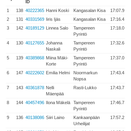
ID
1
138
40222365
Hanni Koski
Kangasalan Kisa
17:07.9
2
131
40331569
Iiris Ijäs
Kangasalan Kisa
17:16.4
3
142
40189129
Linnea Salo
Tampereen
17:18.0
Pyrintö
4
130
40127655
Johanna
Tampereen
17:32.6
Naskali
Pyrintö
5
139
40389868
Miina Mäki-
Tampereen
17:37.0
Korte
Pyrintö
6
147
40222602
Emilia Helmi
Noormarkun
17:43.4
Nopsa
7
143
40361878
Nelli
Rasti-Lukko
17:43.7
Mäenpää
8
144
40457496
Ilona Mäkelä
Tampereen
17:46.7
Pyrintö
9
136
40138086
Siiri Laino
Kankaanpään
17:57.2
Urheilijat