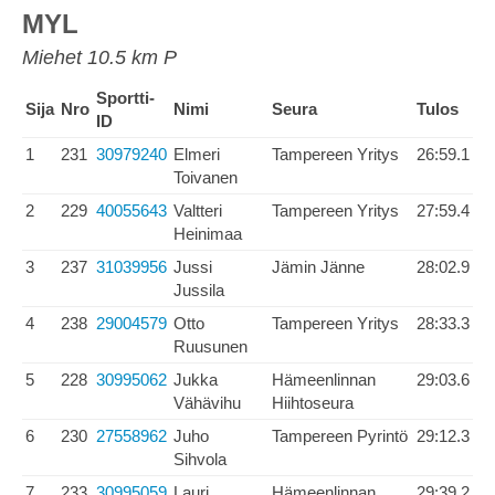
MYL
Miehet 10.5 km P
Sportti-
Sija
Nro
Nimi
Seura
Tulos
ID
1
231
30979240
Elmeri
Tampereen Yritys
26:59.1
Toivanen
2
229
40055643
Valtteri
Tampereen Yritys
27:59.4
Heinimaa
3
237
31039956
Jussi
Jämin Jänne
28:02.9
Jussila
4
238
29004579
Otto
Tampereen Yritys
28:33.3
Ruusunen
5
228
30995062
Jukka
Hämeenlinnan
29:03.6
Vähävihu
Hiihtoseura
6
230
27558962
Juho
Tampereen Pyrintö
29:12.3
Sihvola
7
233
30995059
Lauri
Hämeenlinnan
29:39.2