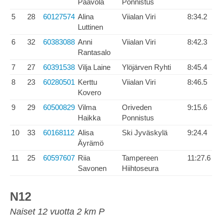
Paavola
Ponnistus
5
28
60127574
Alina
Viialan Viri
8:34.2
Luttinen
6
32
60383088
Anni
Viialan Viri
8:42.3
Rantasalo
7
27
60391538
Vilja Laine
Ylöjärven Ryhti
8:45.4
8
23
60280501
Kerttu
Viialan Viri
8:46.5
Kovero
9
29
60500829
Vilma
Oriveden
9:15.6
Haikka
Ponnistus
10
33
60168112
Alisa
Ski Jyväskylä
9:24.4
Äyrämö
11
25
60597607
Riia
Tampereen
11:27.6
Savonen
Hiihtoseura
N12
Naiset 12 vuotta 2 km P