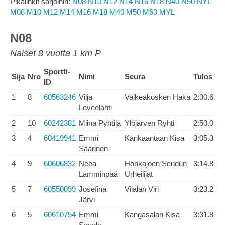
Pikalinkit sarjoihin:
N08
N10
N12
N14
N16
N18
N40
N50
NYL
M08
M10
M12
M14
M16
M18
M40
M50
M60
MYL
N08
Naiset 8 vuotta 1 km P
Sportti-
Sija
Nro
Nimi
Seura
Tulos
ID
1
8
60563246
Vilja
Valkeakosken Haka
2:30.6
Leveelahti
2
10
60242381
Miina Pyhtilä
Ylöjärven Ryhti
2:50.0
3
4
60419941
Emmi
Kankaantaan Kisa
3:05.3
Saarinen
4
9
60606832
Neea
Honkajoen Seudun
3:14.8
Lamminpää
Urheilijat
5
7
60550099
Josefina
Viialan Viri
3:23.2
Järvi
6
5
60610754
Emmi
Kangasalan Kisa
3:31.8