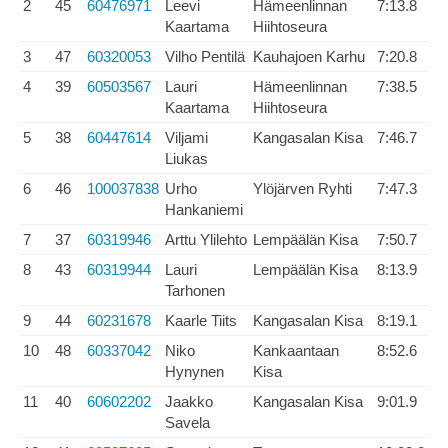
2
45
60476971
Leevi
Hämeenlinnan
7:13.8
Kaartama
Hiihtoseura
3
47
60320053
Vilho Pentilä
Kauhajoen Karhu
7:20.8
4
39
60503567
Lauri
Hämeenlinnan
7:38.5
Kaartama
Hiihtoseura
5
38
60447614
Viljami
Kangasalan Kisa
7:46.7
Liukas
6
46
100037838
Urho
Ylöjärven Ryhti
7:47.3
Hankaniemi
7
37
60319946
Arttu Ylilehto
Lempäälän Kisa
7:50.7
8
43
60319944
Lauri
Lempäälän Kisa
8:13.9
Tarhonen
9
44
60231678
Kaarle Tiits
Kangasalan Kisa
8:19.1
10
48
60337042
Niko
Kankaantaan
8:52.6
Hynynen
Kisa
11
40
60602202
Jaakko
Kangasalan Kisa
9:01.9
Savela