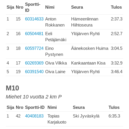
Sportti-
Sija
Nro
Nimi
Seura
Tulos
ID
1
15
60314633
Anton
Hämeenlinnan
2:37.3
Rokkanen
Hiihtoseura
2
16
60504481
Eeli
Ylöjärven Ryhti
2:52.7
Petäjämäki
3
18
60597724
Eino
Äänekosken Huima
3:04.5
Pystynen
4
17
60269369
Oiva Vilkka
Kankaantaan Kisa
3:32.9
5
19
60391540
Oiva Laine
Ylöjärven Ryhti
3:46.4
M10
Miehet 10 vuotta 2 km P
Sija
Nro
Sportti-ID
Nimi
Seura
Tulos
1
42
40408183
Topias
Ski Jyväskylä
6:35.3
Karjaluoto