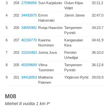
3
204
27596856
Suvi Karjaluoto
Oulun Kilpa-
32:11.2
Veljet
4
202
34492875
Emmi
Jämin Jänne
32:47.0
Hakomäki
5
200
34055982
Ronja Haavisto
Tampereen
34:23.7
Pyrintö
6
207
40150770
Kaarina
Kangasalan
34:41.9
Nurminen
Kisa
7
203
31010483
Jonna Juva
Perniön
36:10.0
Urheilijat
8
205
40209689
Vilma
Tampereen
36:12.8
Tuominen
Pyrintö
9
201
34418053
Matleena
Ylöjärven Ryhti
39:03.9
Palonen
M08
Miehet 8 vuotta 1 km P