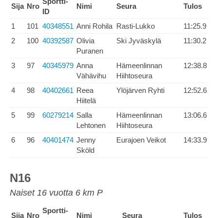
Sportti-
Sija
Nro
Nimi
Seura
Tulos
ID
1
101
40348551
Anni Rohila
Rasti-Lukko
11:25.9
2
100
40392587
Olivia
Ski Jyväskylä
11:30.2
Puranen
3
97
40345979
Anna
Hämeenlinnan
12:38.8
Vähävihu
Hiihtoseura
4
98
40402661
Reea
Ylöjärven Ryhti
12:52.6
Hiitelä
5
99
60279214
Salla
Hämeenlinnan
13:06.6
Lehtonen
Hiihtoseura
6
96
40401474
Jenny
Eurajoen Veikot
14:33.9
Sköld
N16
Naiset 16 vuotta 6 km P
Sportti-
Sija
Nro
Nimi
Seura
Tulos