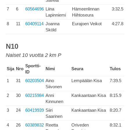
Savela
7
6
60564696
Liina
Hämeenlinnan
3:32.5
Lapinniemi
Hiihtoseura
8
11
60409114
Joanna
Eurajoen Veikot
4:27.8
Sköld
N10
Naiset 10 vuotta 2 km P
Sportti-
Sija
Nro
Nimi
Seura
Tulos
ID
1
31
60203504
Aino
Lempäälän Kisa
7:39.5
Siivonen
2
30
60215984
Anni
Kankaantaan Kisa
8:15.9
Kinnunen
3
24
60419939
Siiri
Kankaantaan Kisa
8:20.7
Saarinen
4
26
60389832
Reetta
Oriveden
8:32.1