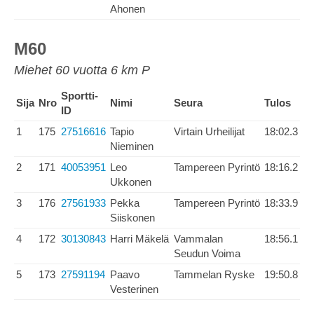
Ahonen
M60
Miehet 60 vuotta 6 km P
Sportti-
Sija
Nro
Nimi
Seura
Tulos
ID
1
175
27516616
Tapio
Virtain Urheilijat
18:02.3
Nieminen
2
171
40053951
Leo
Tampereen Pyrintö
18:16.2
Ukkonen
3
176
27561933
Pekka
Tampereen Pyrintö
18:33.9
Siiskonen
4
172
30130843
Harri Mäkelä
Vammalan
18:56.1
Seudun Voima
5
173
27591194
Paavo
Tammelan Ryske
19:50.8
Vesterinen