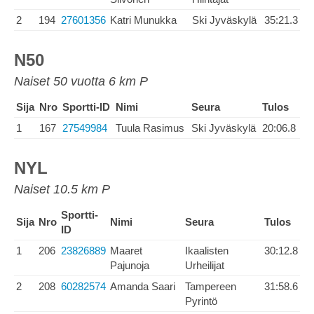
2
194
27601356
Katri Munukka
Ski Jyväskylä
35:21.3
N50
Naiset 50 vuotta 6 km P
Sija
Nro
Sportti-ID
Nimi
Seura
Tulos
1
167
27549984
Tuula Rasimus
Ski Jyväskylä
20:06.8
NYL
Naiset 10.5 km P
Sportti-
Sija
Nro
Nimi
Seura
Tulos
ID
1
206
23826889
Maaret
Ikaalisten
30:12.8
Pajunoja
Urheilijat
2
208
60282574
Amanda Saari
Tampereen
31:58.6
Pyrintö