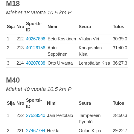
M18
Miehet 18 vuotta 10.5 km P
Sportti-
Sija
Nro
Nimi
Seura
Tulos
ID
1
212
40267896
Eetu Koskinen
Viialan Viri
30:39.0
2
213
40126156
Aatu
Kangasalan
31:40.0
Seppänen
Kisa
3
214
40207838
Otto Urvanta
Lempäälän Kisa
36:27.3
M40
Miehet 40 vuotta 10.5 km P
Sportti-
Sija
Nro
Nimi
Seura
Tulos
ID
1
222
27538940
Jani Peltotalo
Tampereen
28:50.3
Pyrintö
2
221
27467794
Heikki
Oulun Kilpa-
29:22.7