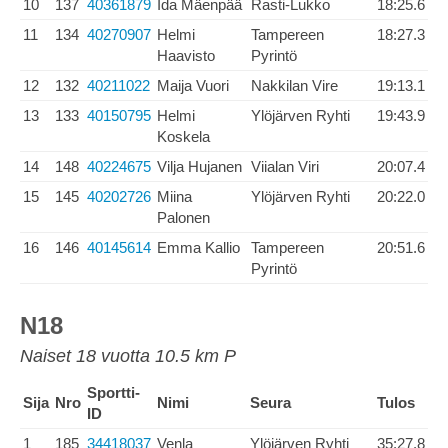
10
137
40361879
Ida Mäenpää
Rasti-Lukko
18:25.6
11
134
40270907
Helmi
Tampereen
18:27.3
Haavisto
Pyrintö
12
132
40211022
Maija Vuori
Nakkilan Vire
19:13.1
13
133
40150795
Helmi
Ylöjärven Ryhti
19:43.9
Koskela
14
148
40224675
Vilja Hujanen
Viialan Viri
20:07.4
15
145
40202726
Miina
Ylöjärven Ryhti
20:22.0
Palonen
16
146
40145614
Emma Kallio
Tampereen
20:51.6
Pyrintö
N18
Naiset 18 vuotta 10.5 km P
Sportti-
Sija
Nro
Nimi
Seura
Tulos
ID
1
185
34418037
Venla
Ylöjärven Ryhti
35:27.8