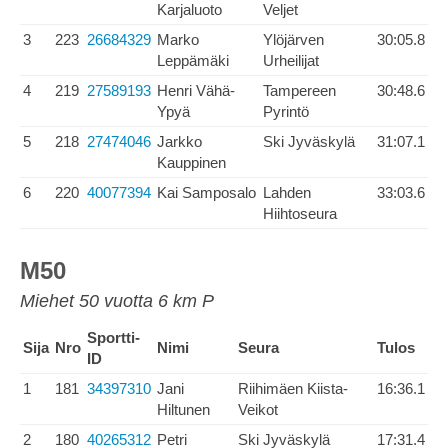
Karjaluoto
Veljet
3
223
26684329
Marko
Ylöjärven
30:05.8
Leppämäki
Urheilijat
4
219
27589193
Henri Vähä-
Tampereen
30:48.6
Ypyä
Pyrintö
5
218
27474046
Jarkko
Ski Jyväskylä
31:07.1
Kauppinen
6
220
40077394
Kai Samposalo
Lahden
33:03.6
Hiihtoseura
M50
Miehet 50 vuotta 6 km P
Sportti-
Sija
Nro
Nimi
Seura
Tulos
ID
1
181
34397310
Jani
Riihimäen Kiista-
16:36.1
Hiltunen
Veikot
2
180
40265312
Petri
Ski Jyväskylä
17:31.4