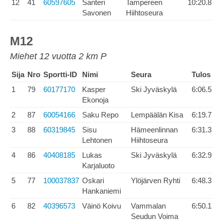
12
41
60597605
Santeri
Tampereen
10:20.8
Savonen
Hiihtoseura
M12
Miehet 12 vuotta 2 km P
Sija
Nro
Sportti-ID
Nimi
Seura
Tulos
1
79
60177170
Kasper
Ski Jyväskylä
6:06.5
Ekonoja
2
87
60054166
Saku Repo
Lempäälän Kisa
6:19.7
3
88
60319845
Sisu
Hämeenlinnan
6:31.3
Lehtonen
Hiihtoseura
4
86
40408185
Lukas
Ski Jyväskylä
6:32.9
Karjaluoto
5
77
100037837
Oskari
Ylöjärven Ryhti
6:48.3
Hankaniemi
6
82
40396573
Väinö Koivu
Vammalan
6:50.1
Seudun Voima