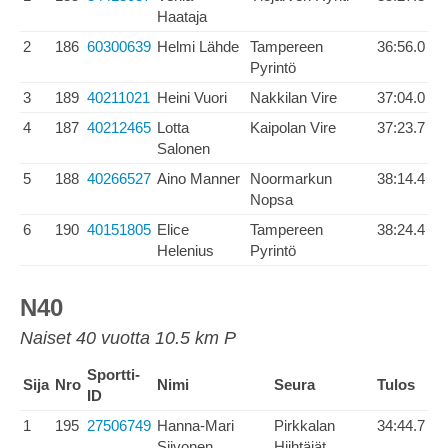
Haataja
2
186
60300639
Helmi Lähde
Tampereen
36:56.0
Pyrintö
3
189
40211021
Heini Vuori
Nakkilan Vire
37:04.0
4
187
40212465
Lotta
Kaipolan Vire
37:23.7
Salonen
5
188
40266527
Aino Manner
Noormarkun
38:14.4
Nopsa
6
190
40151805
Elice
Tampereen
38:24.4
Helenius
Pyrintö
N40
Naiset 40 vuotta 10.5 km P
Sportti-
Sija
Nro
Nimi
Seura
Tulos
ID
1
195
27506749
Hanna-Mari
Pirkkalan
34:44.7
Siivonen
Hiihtäjät