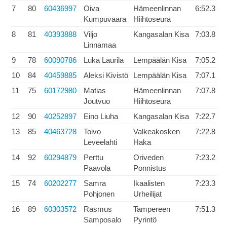
7
80
60436997
Oiva
Hämeenlinnan
6:52.3
Kumpuvaara
Hiihtoseura
8
81
40393888
Viljo
Kangasalan Kisa
7:03.8
Linnamaa
9
78
60090786
Luka Laurila
Lempäälän Kisa
7:05.2
10
84
40459885
Aleksi Kivistö
Lempäälän Kisa
7:07.1
11
75
60172980
Matias
Hämeenlinnan
7:07.8
Joutvuo
Hiihtoseura
12
90
40252897
Eino Liuha
Kangasalan Kisa
7:22.7
13
85
40463728
Toivo
Valkeakosken
7:22.8
Leveelahti
Haka
14
92
60294879
Perttu
Oriveden
7:23.2
Paavola
Ponnistus
15
74
60202277
Samra
Ikaalisten
7:23.3
Pohjonen
Urheilijat
16
89
60303572
Rasmus
Tampereen
7:51.3
Samposalo
Pyrintö