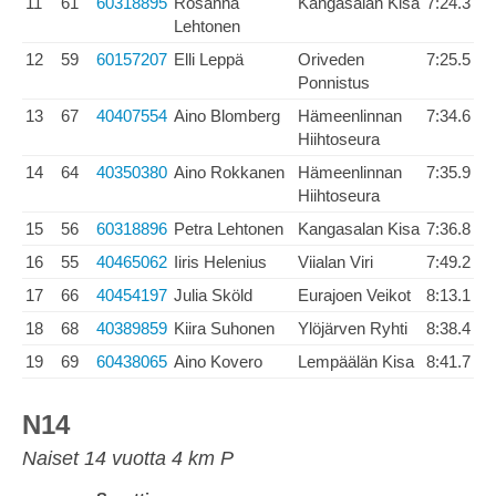
11
61
60318895
Rosanna
Kangasalan Kisa
7:24.3
Lehtonen
12
59
60157207
Elli Leppä
Oriveden
7:25.5
Ponnistus
13
67
40407554
Aino Blomberg
Hämeenlinnan
7:34.6
Hiihtoseura
14
64
40350380
Aino Rokkanen
Hämeenlinnan
7:35.9
Hiihtoseura
15
56
60318896
Petra Lehtonen
Kangasalan Kisa
7:36.8
16
55
40465062
Iiris Helenius
Viialan Viri
7:49.2
17
66
40454197
Julia Sköld
Eurajoen Veikot
8:13.1
18
68
40389859
Kiira Suhonen
Ylöjärven Ryhti
8:38.4
19
69
60438065
Aino Kovero
Lempäälän Kisa
8:41.7
N14
Naiset 14 vuotta 4 km P