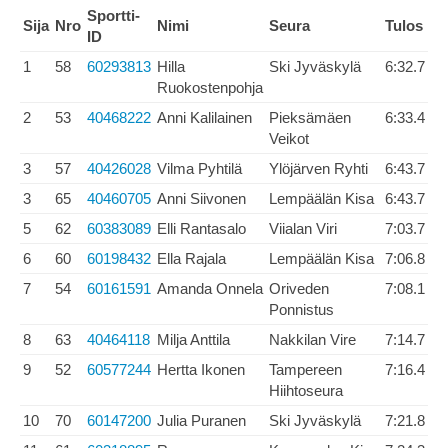
Sportti-
Sija
Nro
Nimi
Seura
Tulos
ID
1
58
60293813
Hilla
Ski Jyväskylä
6:32.7
Ruokostenpohja
2
53
40468222
Anni Kalilainen
Pieksämäen
6:33.4
Veikot
3
57
40426028
Vilma Pyhtilä
Ylöjärven Ryhti
6:43.7
3
65
40460705
Anni Siivonen
Lempäälän Kisa
6:43.7
5
62
60383089
Elli Rantasalo
Viialan Viri
7:03.7
6
60
60198432
Ella Rajala
Lempäälän Kisa
7:06.8
7
54
60161591
Amanda Onnela
Oriveden
7:08.1
Ponnistus
8
63
40464118
Milja Anttila
Nakkilan Vire
7:14.7
9
52
60577244
Hertta Ikonen
Tampereen
7:16.4
Hiihtoseura
10
70
60147200
Julia Puranen
Ski Jyväskylä
7:21.8