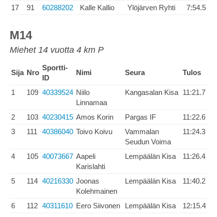
17
91
60288202
Kalle Kallio
Ylöjärven Ryhti
7:54.5
M14
Miehet 14 vuotta 4 km P
Sportti-
Sija
Nro
Nimi
Seura
Tulos
ID
1
109
40339524
Niilo
Kangasalan Kisa
11:21.7
Linnamaa
2
103
40230415
Amos Korin
Pargas IF
11:22.6
3
111
40386040
Toivo Koivu
Vammalan
11:24.3
Seudun Voima
4
105
40073667
Aapeli
Lempäälän Kisa
11:26.4
Karislahti
5
114
40216330
Joonas
Lempäälän Kisa
11:40.2
Kolehmainen
6
112
40311610
Eero Siivonen
Lempäälän Kisa
12:15.4