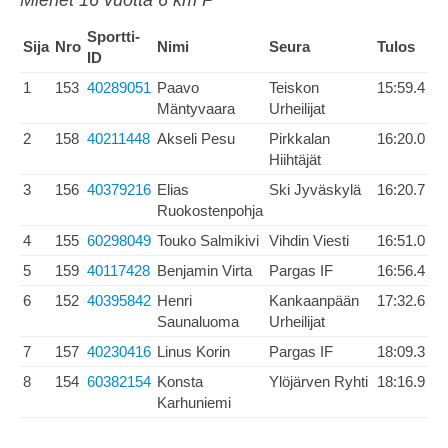
Miehet 16 vuotta 6 km P
Sportti-
Sija
Nro
Nimi
Seura
Tulos
ID
1
153
40289051
Paavo
Teiskon
15:59.4
Mäntyvaara
Urheilijat
2
158
40211448
Akseli Pesu
Pirkkalan
16:20.0
Hiihtäjät
3
156
40379216
Elias
Ski Jyväskylä
16:20.7
Ruokostenpohja
4
155
60298049
Touko Salmikivi
Vihdin Viesti
16:51.0
5
159
40117428
Benjamin Virta
Pargas IF
16:56.4
6
152
40395842
Henri
Kankaanpään
17:32.6
Saunaluoma
Urheilijat
7
157
40230416
Linus Korin
Pargas IF
18:09.3
8
154
60382154
Konsta
Ylöjärven Ryhti
18:16.9
Karhuniemi