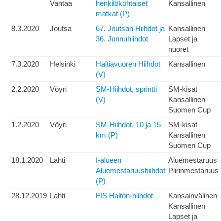
Vantaa
henkilökohtaiset
Kansallinen
matkat (P)
8.3.2020
Joutsa
67. Joutsan Hiihdot ja
Kansallinen
36. Junnuhiihdot
Lapset ja
nuoret
7.3.2020
Helsinki
Haltiavuoren Hiihdot
Kansallinen
(V)
2.2.2020
Vöyri
SM-Hiihdot, sprintti
SM-kisat
(V)
Kansallinen
Suomen Cup
1.2.2020
Vöyri
SM-Hiihdot, 10 ja 15
SM-kisat
km (P)
Kansallinen
Suomen Cup
18.1.2020
Lahti
I-alueen
Aluemestaruus
Aluemestaruushiihdot
Piirinmestaruus
(P)
28.12.2019
Lahti
FIS Halton-hiihdot
Kansainvälinen
Kansallinen
Lapset ja