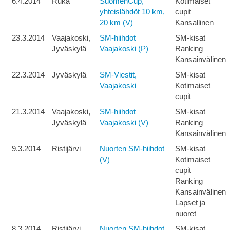
6.4.2014
Ruka
SuomenCup,
Kotimaiset
yhteislähdöt 10 km,
cupit
20 km (V)
Kansallinen
23.3.2014
Vaajakoski,
SM-hiihdot
SM-kisat
Jyväskylä
Vaajakoski (P)
Ranking
Kansainvälinen
22.3.2014
Jyväskylä
SM-Viestit,
SM-kisat
Vaajakoski
Kotimaiset
cupit
21.3.2014
Vaajakoski,
SM-hiihdot
SM-kisat
Jyväskylä
Vaajakoski (V)
Ranking
Kansainvälinen
9.3.2014
Ristijärvi
Nuorten SM-hiihdot
SM-kisat
(V)
Kotimaiset
cupit
Ranking
Kansainvälinen
Lapset ja
nuoret
8.3.2014
Ristijärvi
Nuorten SM-hiihdot
SM-kisat