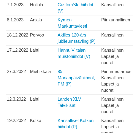
7.1.2023
Hollola
CustomSki-hiihdot
Kansallinen
(V)
6.1.2023
Anjala
Kymen
Piirikunnallinen
Maakuntaviesti
18.12.2022
Porvoo
Akilles 120-års
Kansallinen
jubileumstävling (P)
17.12.2022
Lahti
Hannu Viitalan
Kansallinen
muistohiihdot (V)
Lapset ja
nuoret
27.3.2022
Miehikkälä
89.
Piirinmestaruus
Marianpäivähiihdot,
Kansallinen
PM (P)
Lapset ja
nuoret
12.3.2022
Lahti
Lahden XLV
Kansallinen
Talvikisat
Lapset ja
nuoret
19.2.2022
Kotka
Kansalliset Kotkan
Kansallinen
hiihdot (P)
Lapset ja
nuoret