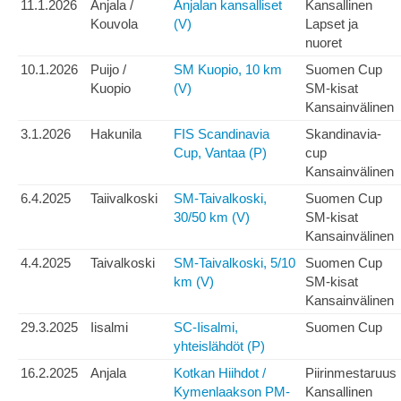
11.1.2026
Anjala /
Anjalan kansalliset
Kansallinen
Kouvola
(V)
Lapset ja
nuoret
10.1.2026
Puijo /
SM Kuopio, 10 km
Suomen Cup
Kuopio
(V)
SM-kisat
Kansainvälinen
3.1.2026
Hakunila
FIS Scandinavia
Skandinavia-
Cup, Vantaa (P)
cup
Kansainvälinen
6.4.2025
Taiivalkoski
SM-Taivalkoski,
Suomen Cup
30/50 km (V)
SM-kisat
Kansainvälinen
4.4.2025
Taivalkoski
SM-Taivalkoski, 5/10
Suomen Cup
km (V)
SM-kisat
Kansainvälinen
29.3.2025
Iisalmi
SC-Iisalmi,
Suomen Cup
yhteislähdöt (P)
16.2.2025
Anjala
Kotkan Hiihdot /
Piirinmestaruus
Kymenlaakson PM-
Kansallinen