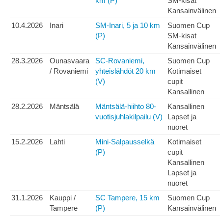
km (P)
SM-kisat
Kansainvälinen
10.4.2026
Inari
SM-Inari, 5 ja 10 km
Suomen Cup
(P)
SM-kisat
Kansainvälinen
28.3.2026
Ounasvaara
SC-Rovaniemi,
Suomen Cup
/ Rovaniemi
yhteislähdöt 20 km
Kotimaiset
(V)
cupit
Kansallinen
28.2.2026
Mäntsälä
Mäntsälä-hiihto 80-
Kansallinen
vuotisjuhlakilpailu (V)
Lapset ja
nuoret
15.2.2026
Lahti
Mini-Salpausselkä
Kotimaiset
(P)
cupit
Kansallinen
Lapset ja
nuoret
31.1.2026
Kauppi /
SC Tampere, 15 km
Suomen Cup
Tampere
(P)
Kansainvälinen