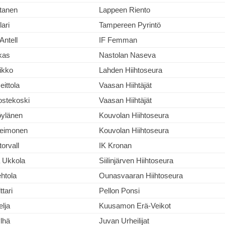
rtanen
Lappeen Riento
lari
Tampereen Pyrintö
Antell
IF Femman
kas
Nastolan Naseva
vikko
Lahden Hiihtoseura
ittola
Vaasan Hiihtäjät
ostekoski
Vaasan Hiihtäjät
öylänen
Kouvolan Hiihtoseura
eimonen
Kouvolan Hiihtoseura
orvall
IK Kronan
 Ukkola
Siilinjärven Hiihtoseura
ehtola
Ounasvaaran Hiihtoseura
ttari
Pellon Ponsi
lja
Kuusamon Erä-Veikot
lhä
Juvan Urheilijat