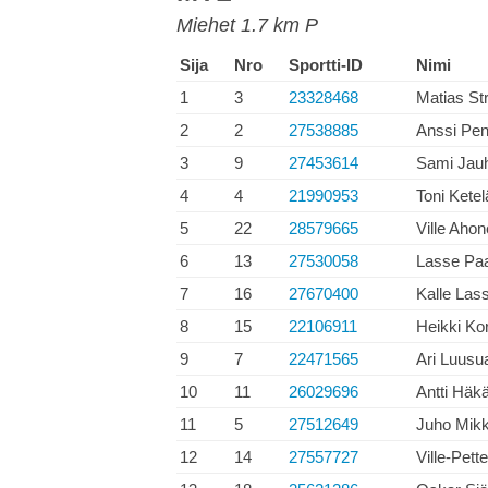
Miehet 1.7 km P
Sija
Nro
Sportti-ID
Nimi
1
3
23328468
Matias St
2
2
27538885
Anssi Pen
3
9
27453614
Sami Jauh
4
4
21990953
Toni Ketel
5
22
28579665
Ville Aho
6
13
27530058
Lasse Pa
7
16
27670400
Kalle Lass
8
15
22106911
Heikki Ko
9
7
22471565
Ari Luusu
10
11
26029696
Antti Häk
11
5
27512649
Juho Mik
12
14
27557727
Ville-Pett