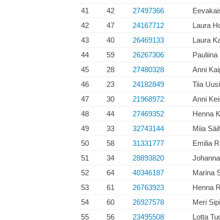
41
42
27497366
Eevakai
42
47
24167712
Laura H
43
40
26469133
Laura Ka
44
59
26267306
Pauliina
45
28
27480328
Anni Kai
46
23
24182849
Tiia Uusi
47
30
21968972
Anni Ke
48
44
27469352
Henna Ka
49
33
32743144
Miia Säi
50
58
31331777
Emilia Ri
51
34
28893820
Johanna
52
64
40346187
Marina 
53
61
26763923
Henna R
54
60
26927578
Meri Sipi
55
56
23495508
Lotta T