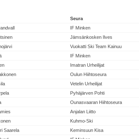
Seura
randvall
IF Minken
tsinen
Jämsänkosken Ilves
ojärvi
Vuokatti Ski Team Kainuu
ä
IF Minken
nen
Imatran Urheilijat
akkonen
Oulun Hiihtoseura
ila
Vetelin Urheilijat
rpela
Pyhäjärven Pohti
a
Ounasvaaran Hiihtoseura
ämies
Anjalan Liitto
konen
Kuhmo-Ski
eri Saarela
Keminsuun Kisa