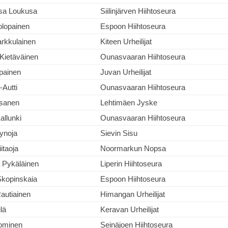
sa Loukusa
Siilinjärven Hiihtoseura
olopainen
Espoon Hiihtoseura
rkkulainen
Kiteen Urheilijat
 Kietäväinen
Ounasvaaran Hiihtoseura
painen
Juvan Urheilijat
-Autti
Ounasvaaran Hiihtoseura
isanen
Lehtimäen Jyske
llunki
Ounasvaaran Hiihtoseura
lynoja
Sievin Sisu
itaoja
Noormarkun Nopsa
 Pykäläinen
Liperin Hiihtoseura
Skopinskaia
Espoon Hiihtoseura
autiainen
Himangan Urheilijat
lä
Keravan Urheilijat
uominen
Seinäjoen Hiihtoseura