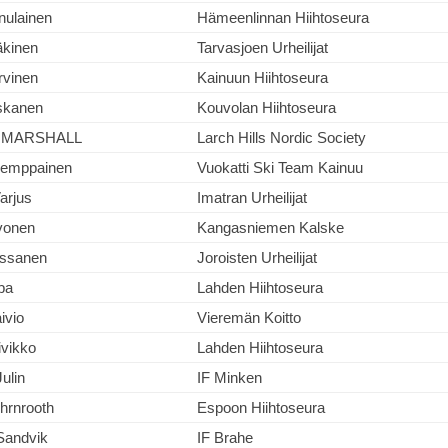
nulainen
Hämeenlinnan Hiihtoseura
kinen
Tarvasjoen Urheilijat
rvinen
Kainuun Hiihtoseura
iskanen
Kouvolan Hiihtoseura
n MARSHALL
Larch Hills Nordic Society
emppainen
Vuokatti Ski Team Kainuu
arjus
Imatran Urheilijat
rvonen
Kangasniemen Kalske
issanen
Joroisten Urheilijat
ba
Lahden Hiihtoseura
ivio
Vieremän Koitto
ivikko
Lahden Hiihtoseura
ulin
IF Minken
hrnrooth
Espoon Hiihtoseura
Sandvik
IF Brahe