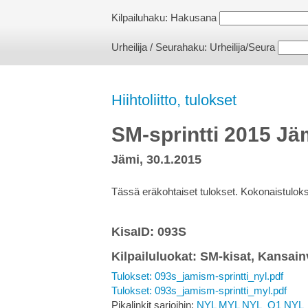
Kilpailuhaku:
Hakusana
Urheilija / Seurahaku:
Urheilija/Seura
Hiihtoliitto, tulokset
SM-sprintti 2015 Jä
Jämi, 30.1.2015
Tässä eräkohtaiset tulokset. Kokonaistulokse
KisaID: 093S
Kilpailuluokat: SM-kisat, Kansain
Tulokset: 093s_jamism-sprintti_nyl.pdf
Tulokset: 093s_jamism-sprintti_myl.pdf
Pikalinkit sarjoihin:
NYL
MYL
NYL_Q1
NYL