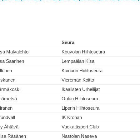
Seura
sa Malvalehto
Kouvolan Hiihtoseura
sa Saarinen
Lempäälän Kisa
llönen
Kainuun Hiihtoseura
iskanen
Vieremän Koitto
Pärmäkoski
Ikaalisten Urheilijat
hämetsä
Oulun Hiihtoseura
iiranen
Liperin Hiihtoseura
undvall
IK Kronan
y Ähtävä
Vuokattisport Club
iisa Räsänen
Nastolan Naseva