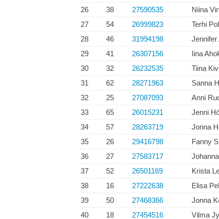
26
38
27590535
Niina Vi
27
54
26999823
Terhi Pol
28
46
31994198
Jennifer 
29
41
26307156
Iina Aho
30
32
26232535
Tiina Ki
31
62
28271963
Sanna He
32
25
27087093
Anni Ru
33
65
26015231
Jenni H
34
57
28263719
Jonna H
35
26
29416798
Fanny St
36
27
27583717
Johanna
37
52
26501169
Krista L
38
16
27222638
Elisa Pel
39
50
27468366
Jonna Ke
40
18
27454516
Vilma Jy