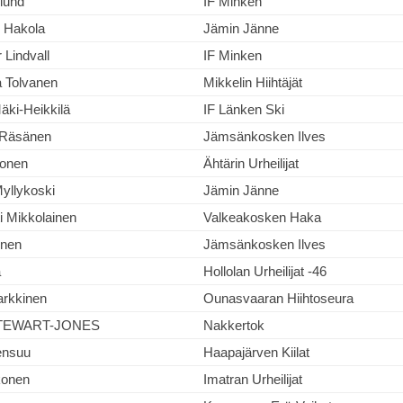
lund
IF Minken
i Hakola
Jämin Jänne
r Lindvall
IF Minken
a Tolvanen
Mikkelin Hiihtäjät
äki-Heikkilä
IF Länken Ski
i Räsänen
Jämsänkosken Ilves
onen
Ähtärin Urheilijat
yllykoski
Jämin Jänne
i Mikkolainen
Valkeakosken Haka
onen
Jämsänkosken Ilves
a
Hollolan Urheilijat -46
arkkinen
Ounasvaaran Hiihtoseura
 STEWART-JONES
Nakkertok
ensuu
Haapajärven Kiilat
konen
Imatran Urheilijat