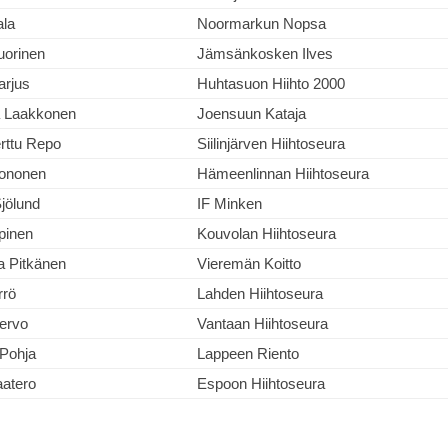
ala
Noormarkun Nopsa
uorinen
Jämsänkosken Ilves
arjus
Huhtasuon Hiihto 2000
a Laakkonen
Joensuun Kataja
rttu Repo
Siilinjärven Hiihtoseura
ononen
Hämeenlinnan Hiihtoseura
ölund
IF Minken
pinen
Kouvolan Hiihtoseura
a Pitkänen
Vieremän Koitto
rrö
Lahden Hiihtoseura
ervo
Vantaan Hiihtoseura
 Pohja
Lappeen Riento
aatero
Espoon Hiihtoseura