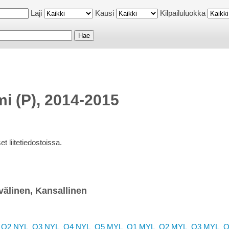
Laji
Kausi
Kilpailuluokka
mi (P), 2014-2015
t liitetiedostoissa.
välinen, Kansallinen
_Q2
NYL_Q3
NYL_Q4
NYL_Q5
MYL_Q1
MYL_Q2
MYL_Q3
MYL_Q