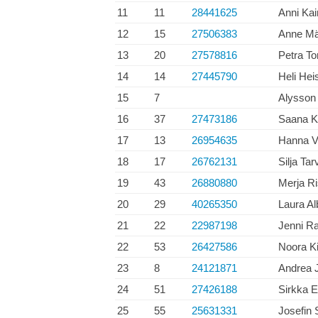
11
11
28441625
Anni Kai
12
15
27506383
Anne Mä
13
20
27578816
Petra To
14
14
27445790
Heli He
15
7
Alysso
16
37
27473186
Saana K
17
13
26954635
Hanna V
18
17
26762131
Silja Ta
19
43
26880880
Merja R
20
29
40265350
Laura Al
21
22
22987198
Jenni Ra
22
53
26427586
Noora K
23
8
24121871
Andrea J
24
51
27426188
Sirkka E
25
55
25631331
Josefin 