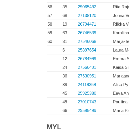
56
35
29065482
Rita Raj
57
68
27138120
Jonna V
58
19
26794471
Riikka V
59
63
26746539
Karoliin
60
31
27546068
Marja-Te
6
25897654
Laura M
12
26784999
Emma Sj
24
27566491
Kaisa Si
36
27530951
Marjaan
39
24119359
Alisa Py
45
25925380
Eeva Ah
49
27010743
Pauliina
66
29595499
Maria P
MYL