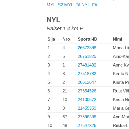
MYL_S2
MYL_FA
NYL_FA
NYL
Naiset 1.4 km P
Sija
Nro
Sportti-ID
Nimi
1
4
26673398
Mona-Lii
2
5
26751825
Aino-Kai
3
1
27481482
Anne Ky
4
3
27518782
Kerttu N
5
2
26612647
Krista 
6
21
27554526
Ruut Vä
7
10
24100672
Krista N
8
9
21455359
Maria Gr
9
67
27598388
Ann-Mar
10
48
27547326
Riikka-L