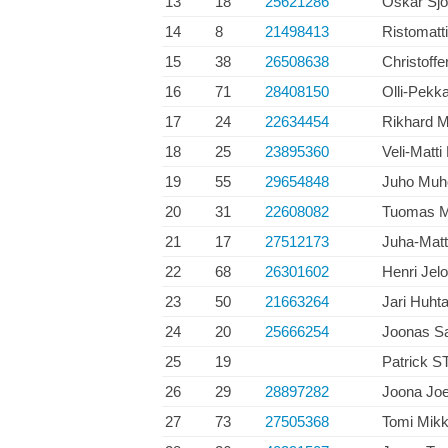
13
18
25621286
Oskar Sjö
14
8
21498413
Ristomatt
15
38
26508638
Christoffe
16
71
28408150
Olli-Pekk
17
24
22634454
Rikhard M
18
25
23895360
Veli-Matt
19
55
29654848
Juho Muh
20
31
22608082
Tuomas M
21
17
27512173
Juha-Matt
22
68
26301602
Henri Jel
23
50
21663264
Jari Huht
24
20
25666254
Joonas S
25
19
Patrick
26
29
28897282
Joona Jo
27
73
27505368
Tomi Mik