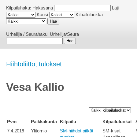
Kilpailuhaku:
Hakusana
Laji
Kausi
Kilpailuluokka
Urheilija / Seurahaku:
Urheilija/Seura
Hiihtoliitto, tulokset
Vesa Kallio
Pvm
Paikkakunta
Kilpailu
Kilpailuluokat
7.4.2019
Ylitornio
SM-hiihdot pitkät
SM-kisat