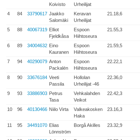
Koivisto
Urheilijat
4
84
33790617
Jaakko
Keravan
21.18,6
Salomäki
Urheilijat
5
88
40067319
Elliot
Espoon
21.55,3
Fjeldkåsa
Hiihtoseura
6
89
34004632
Eino
Espoon
21.59,5
Kauranen
Hiihtoseura
7
94
40290079
Anton
Espoon
22.22,1
Packalén
Hiihtoseura
8
90
33676184
Veeti
Hollolan
22.36,0
Passila
Urheilijat -46
9
93
33886903
Petrus
Vehkalahden
22.42,3
Tasa
Veikot
10
96
40130466
Niilo Virta
Valkeakosken
23.16,3
Haka
11
95
34491070
Elias
Borgå Akilles
23.32,9
Lönnström