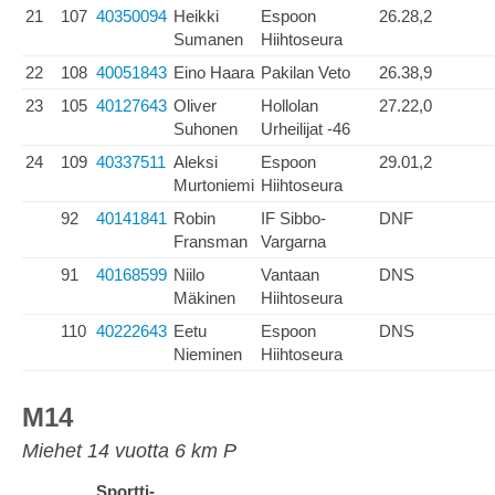
21
107
40350094
Heikki
Espoon
26.28,2
Sumanen
Hiihtoseura
22
108
40051843
Eino Haara
Pakilan Veto
26.38,9
23
105
40127643
Oliver
Hollolan
27.22,0
Suhonen
Urheilijat -46
24
109
40337511
Aleksi
Espoon
29.01,2
Murtoniemi
Hiihtoseura
92
40141841
Robin
IF Sibbo-
DNF
Fransman
Vargarna
91
40168599
Niilo
Vantaan
DNS
Mäkinen
Hiihtoseura
110
40222643
Eetu
Espoon
DNS
Nieminen
Hiihtoseura
M14
Miehet 14 vuotta 6 km P
Sportti-