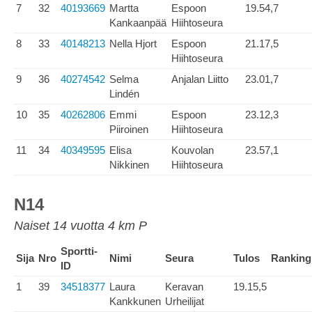
7
32
40193669
Martta
Espoon
19.54,7
Kankaanpää
Hiihtoseura
8
33
40148213
Nella Hjort
Espoon
21.17,5
Hiihtoseura
9
36
40274542
Selma
Anjalan Liitto
23.01,7
Lindén
10
35
40262806
Emmi
Espoon
23.12,3
Piiroinen
Hiihtoseura
11
34
40349595
Elisa
Kouvolan
23.57,1
Nikkinen
Hiihtoseura
N14
Naiset 14 vuotta 4 km P
Sportti-
Sija
Nro
Nimi
Seura
Tulos
Ranking
ID
1
39
34518377
Laura
Keravan
19.15,5
Kankkunen
Urheilijat