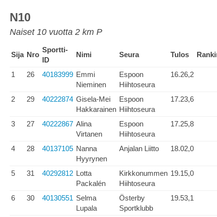
N10
Naiset 10 vuotta 2 km P
Sportti-
Sija
Nro
Nimi
Seura
Tulos
Ranki
ID
1
26
40183999
Emmi
Espoon
16.26,2
Nieminen
Hiihtoseura
2
29
40222874
Gisela-Mei
Espoon
17.23,6
Hakkarainen
Hiihtoseura
3
27
40222867
Alina
Espoon
17.25,8
Virtanen
Hiihtoseura
4
28
40137105
Nanna
Anjalan Liitto
18.02,0
Hyyrynen
5
31
40292812
Lotta
Kirkkonummen
19.15,0
Packalén
Hiihtoseura
6
30
40130551
Selma
Österby
19.53,1
Lupala
Sportklubb