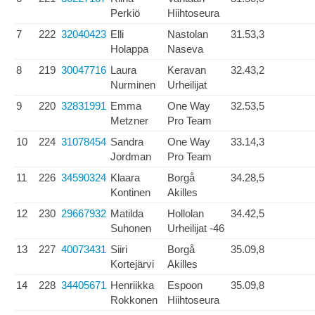
Perkiö
Hiihtoseura
7
222
32040423
Elli
Nastolan
31.53,3
Holappa
Naseva
8
219
30047716
Laura
Keravan
32.43,2
Nurminen
Urheilijat
9
220
32831991
Emma
One Way
32.53,5
Metzner
Pro Team
10
224
31078454
Sandra
One Way
33.14,3
Jordman
Pro Team
11
226
34590324
Klaara
Borgå
34.28,5
Kontinen
Akilles
12
230
29667932
Matilda
Hollolan
34.42,5
Suhonen
Urheilijat -46
13
227
40073431
Siiri
Borgå
35.09,8
Kortejärvi
Akilles
14
228
34405671
Henriikka
Espoon
35.09,8
Rokkonen
Hiihtoseura