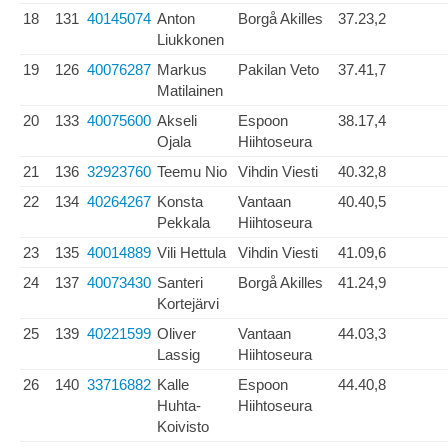
18
131
40145074
Anton
Borgå Akilles
37.23,2
Liukkonen
19
126
40076287
Markus
Pakilan Veto
37.41,7
Matilainen
20
133
40075600
Akseli
Espoon
38.17,4
Ojala
Hiihtoseura
21
136
32923760
Teemu Nio
Vihdin Viesti
40.32,8
22
134
40264267
Konsta
Vantaan
40.40,5
Pekkala
Hiihtoseura
23
135
40014889
Vili Hettula
Vihdin Viesti
41.09,6
24
137
40073430
Santeri
Borgå Akilles
41.24,9
Kortejärvi
25
139
40221599
Oliver
Vantaan
44.03,3
Lassig
Hiihtoseura
26
140
33716882
Kalle
Espoon
44.40,8
Huhta-
Hiihtoseura
Koivisto