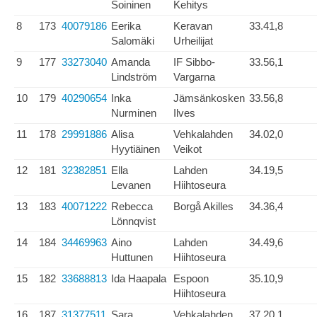
Soininen
Kehitys
8
173
40079186
Eerika
Keravan
33.41,8
Salomäki
Urheilijat
9
177
33273040
Amanda
IF Sibbo-
33.56,1
Lindström
Vargarna
10
179
40290654
Inka
Jämsänkosken
33.56,8
Nurminen
Ilves
11
178
29991886
Alisa
Vehkalahden
34.02,0
Hyytiäinen
Veikot
12
181
32382851
Ella
Lahden
34.19,5
Levanen
Hiihtoseura
13
183
40071222
Rebecca
Borgå Akilles
34.36,4
Lönnqvist
14
184
34469963
Aino
Lahden
34.49,6
Huttunen
Hiihtoseura
15
182
33688813
Ida Haapala
Espoon
35.10,9
Hiihtoseura
16
187
31377511
Sara
Vehkalahden
37.20,1