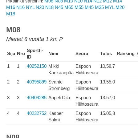
Pikalinkit sarjoihin:
M08
N08
M10
N10
N14
N12
M12
M14
M16
N16
NYL
N20
N18
N45
M65
M55
M45
M35
MYL
M20
M18
M08
Miehet 8 vuotta 1 km P
Sportti-
Sija
Nro
Nimi
Seura
Tulos
Ranking
ID
1
1
40252150
Mikki
Espoon
10.58,7
Kankaanpää
Hiihtoseura
2
2
40395899
Svante
Espoon
13.55,0
Strömberg
Hiihtoseura
3
3
40404285
Aapeli Oila
Espoon
13.57,0
Hiihtoseura
4
4
40232752
Kasper
Espoon
15.05,8
Salmi
Hiihtoseura
N08