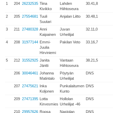
1
204
26232535
Tiina
Lahden
30.41,8
Kivikko
Hiihtoseura
2
205
27554681
Tuuli
Anjalan Liitto
30.48,1
Suutari
3
211
27480328
Anni
Juvan
32.11,0
Kaipainen
Urheilijat
4
208
31977144
Emmi-
Pakilan Veto
33.16,7
Juulia
Hirviniemi
5
212
31552925
Janita
Vantaan
38.21,5
Jäntti
Hiihtoseura
206
30046461
Johanna
Pöytyän
DNS
Matintalo
Urheilijat
207
27475621
Inka
Punkalaitumen
DNS
Koljonen
Kunto
209
27471395
Lotta
Hollolan
DNS
Kirvesmies
Urheilijat -46
210
29957626
Roosa
Nastolan
DNS