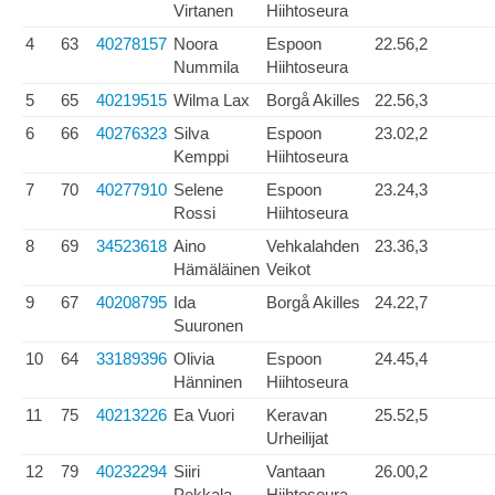
Virtanen
Hiihtoseura
4
63
40278157
Noora
Espoon
22.56,2
Nummila
Hiihtoseura
5
65
40219515
Wilma Lax
Borgå Akilles
22.56,3
6
66
40276323
Silva
Espoon
23.02,2
Kemppi
Hiihtoseura
7
70
40277910
Selene
Espoon
23.24,3
Rossi
Hiihtoseura
8
69
34523618
Aino
Vehkalahden
23.36,3
Hämäläinen
Veikot
9
67
40208795
Ida
Borgå Akilles
24.22,7
Suuronen
10
64
33189396
Olivia
Espoon
24.45,4
Hänninen
Hiihtoseura
11
75
40213226
Ea Vuori
Keravan
25.52,5
Urheilijat
12
79
40232294
Siiri
Vantaan
26.00,2
Pekkala
Hiihtoseura