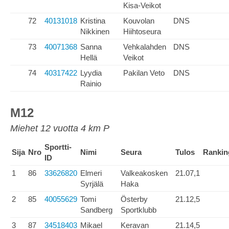
Kisa-Veikot
72
40131018
Kristina
Kouvolan
DNS
Nikkinen
Hiihtoseura
73
40071368
Sanna
Vehkalahden
DNS
Hellä
Veikot
74
40317422
Lyydia
Pakilan Veto
DNS
Rainio
M12
Miehet 12 vuotta 4 km P
Sportti-
Sija
Nro
Nimi
Seura
Tulos
Rankin
ID
1
86
33626820
Elmeri
Valkeakosken
21.07,1
Syrjälä
Haka
2
85
40055629
Tomi
Österby
21.12,5
Sandberg
Sportklubb
3
87
34518403
Mikael
Keravan
21.14,5