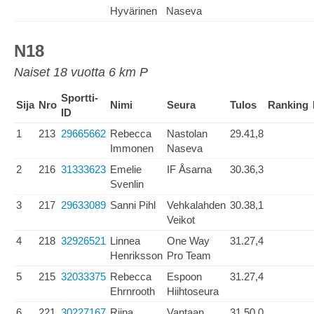
Hyvärinen
Naseva
N18
Naiset 18 vuotta 6 km P
Sportti-
Sija
Nro
Nimi
Seura
Tulos
Ranking
ID
1
213
29665662
Rebecca
Nastolan
29.41,8
Immonen
Naseva
2
216
31333623
Emelie
IF Åsarna
30.36,3
Svenlin
3
217
29633089
Sanni Pihl
Vehkalahden
30.38,1
Veikot
4
218
32926521
Linnea
One Way
31.27,4
Henriksson
Pro Team
5
215
32033375
Rebecca
Espoon
31.27,4
Ehrnrooth
Hiihtoseura
6
221
30227167
Riina
Vantaan
31.50,0