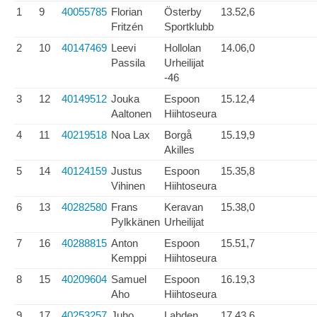
1
9
40055785
Florian
Österby
13.52,6
Fritzén
Sportklubb
2
10
40147469
Leevi
Hollolan
14.06,0
Passila
Urheilijat
-46
3
12
40149512
Jouka
Espoon
15.12,4
Aaltonen
Hiihtoseura
4
11
40219518
Noa Lax
Borgå
15.19,9
Akilles
5
14
40124159
Justus
Espoon
15.35,8
Vihinen
Hiihtoseura
6
13
40282580
Frans
Keravan
15.38,0
Pylkkänen
Urheilijat
7
16
40288815
Anton
Espoon
15.51,7
Kemppi
Hiihtoseura
8
15
40209604
Samuel
Espoon
16.19,3
Aho
Hiihtoseura
9
17
40253257
Juho
Lahden
17.43,6