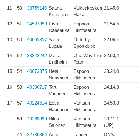
11
53
33759140
Saana
Valkeakosken
21.45,0
Kuusinen
Haka
12
51
34537853
Liisa
Espoon
21.54,5
Raasakka
Hiihtoseura
13
50
40069397
Saimi
Österby
22.06,1
Lupala
Sportklubb
14
52
33822242
Mette
One Way Pro
22.50,4
Lindholm
Team
15
54
40073375
Heta
Espoon
23.24,0
Neuvonen
Hiihtoseura
16
58
40396717
Taru
Espoon
24.14,3
Vuorinen
Hiihtoseura
17
57
40224514
Eeva
Vantaan
24.53,8
Haasanen
Hiihtoseura
59
40269899
Hilda
Vantaan
18.41,1
Salonen
Hiihtoseura
(UP)
44
32730364
Anni
Lahden
DNS