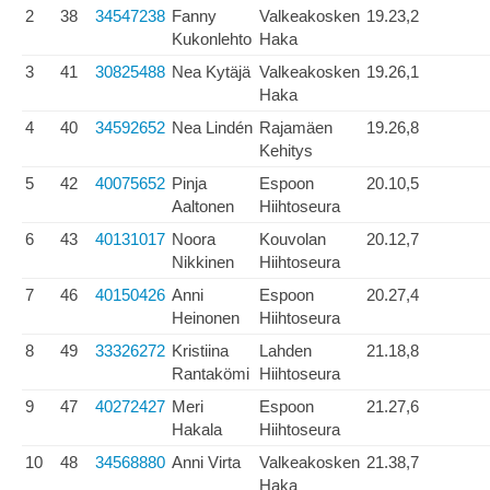
2
38
34547238
Fanny
Valkeakosken
19.23,2
Kukonlehto
Haka
3
41
30825488
Nea Kytäjä
Valkeakosken
19.26,1
Haka
4
40
34592652
Nea Lindén
Rajamäen
19.26,8
Kehitys
5
42
40075652
Pinja
Espoon
20.10,5
Aaltonen
Hiihtoseura
6
43
40131017
Noora
Kouvolan
20.12,7
Nikkinen
Hiihtoseura
7
46
40150426
Anni
Espoon
20.27,4
Heinonen
Hiihtoseura
8
49
33326272
Kristiina
Lahden
21.18,8
Rantakömi
Hiihtoseura
9
47
40272427
Meri
Espoon
21.27,6
Hakala
Hiihtoseura
10
48
34568880
Anni Virta
Valkeakosken
21.38,7
Haka