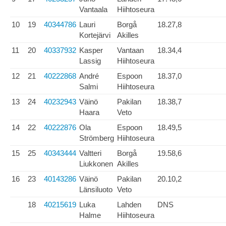
Vantaala
Hiihtoseura
10
19
40344786
Lauri
Borgå
18.27,8
Kortejärvi
Akilles
11
20
40337932
Kasper
Vantaan
18.34,4
Lassig
Hiihtoseura
12
21
40222868
André
Espoon
18.37,0
Salmi
Hiihtoseura
13
24
40232943
Väinö
Pakilan
18.38,7
Haara
Veto
14
22
40222876
Ola
Espoon
18.49,5
Strömberg
Hiihtoseura
15
25
40343444
Valtteri
Borgå
19.58,6
Liukkonen
Akilles
16
23
40143286
Väinö
Pakilan
20.10,2
Länsiluoto
Veto
18
40215619
Luka
Lahden
DNS
Halme
Hiihtoseura