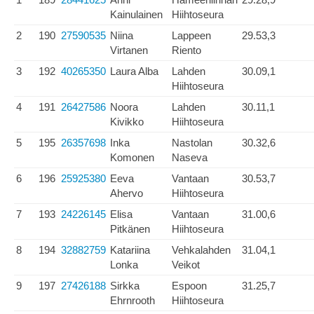
Kainulainen
Hiihtoseura
2
190
27590535
Niina
Lappeen
29.53,3
Virtanen
Riento
3
192
40265350
Laura Alba
Lahden
30.09,1
Hiihtoseura
4
191
26427586
Noora
Lahden
30.11,1
Kivikko
Hiihtoseura
5
195
26357698
Inka
Nastolan
30.32,6
Komonen
Naseva
6
196
25925380
Eeva
Vantaan
30.53,7
Ahervo
Hiihtoseura
7
193
24226145
Elisa
Vantaan
31.00,6
Pitkänen
Hiihtoseura
8
194
32882759
Katariina
Vehkalahden
31.04,1
Lonka
Veikot
9
197
27426188
Sirkka
Espoon
31.25,7
Ehrnrooth
Hiihtoseura