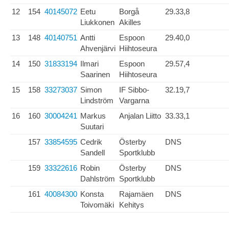
12
154
40145072
Eetu
Borgå
29.33,8
Liukkonen
Akilles
13
148
40140751
Antti
Espoon
29.40,0
Ahvenjärvi
Hiihtoseura
14
150
31833194
Ilmari
Espoon
29.57,4
Saarinen
Hiihtoseura
15
158
33273037
Simon
IF Sibbo-
32.19,7
Lindström
Vargarna
16
160
30004241
Markus
Anjalan Liitto
33.33,1
Suutari
157
33854595
Cedrik
Österby
DNS
Sandell
Sportklubb
159
33322616
Robin
Österby
DNS
Dahlström
Sportklubb
161
40084300
Konsta
Rajamäen
DNS
Toivomäki
Kehitys