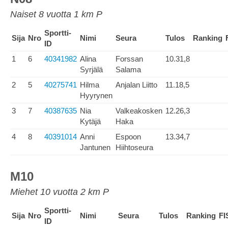
Naiset 8 vuotta 1 km P
Sportti-
Sija
Nro
Nimi
Seura
Tulos
Ranking
ID
1
6
40341982
Alina
Forssan
10.31,8
Syrjälä
Salama
2
5
40275741
Hilma
Anjalan Liitto
11.18,5
Hyyrynen
3
7
40387635
Nia
Valkeakosken
12.26,3
Kytäjä
Haka
4
8
40391014
Anni
Espoon
13.34,7
Jantunen
Hiihtoseura
M10
Miehet 10 vuotta 2 km P
Sportti-
Sija
Nro
Nimi
Seura
Tulos
Ranking
FI
ID