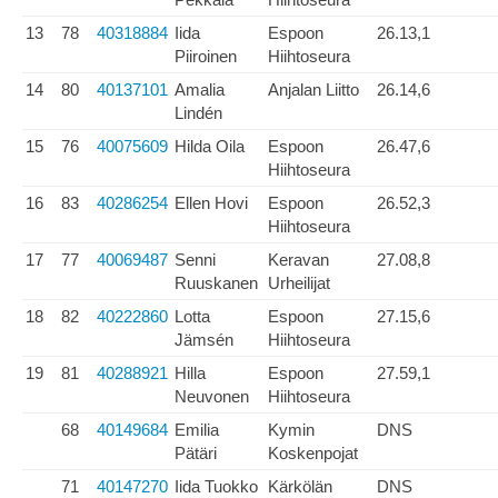
13
78
40318884
Iida
Espoon
26.13,1
Piiroinen
Hiihtoseura
14
80
40137101
Amalia
Anjalan Liitto
26.14,6
Lindén
15
76
40075609
Hilda Oila
Espoon
26.47,6
Hiihtoseura
16
83
40286254
Ellen Hovi
Espoon
26.52,3
Hiihtoseura
17
77
40069487
Senni
Keravan
27.08,8
Ruuskanen
Urheilijat
18
82
40222860
Lotta
Espoon
27.15,6
Jämsén
Hiihtoseura
19
81
40288921
Hilla
Espoon
27.59,1
Neuvonen
Hiihtoseura
68
40149684
Emilia
Kymin
DNS
Pätäri
Koskenpojat
71
40147270
Iida Tuokko
Kärkölän
DNS