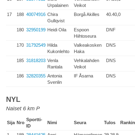
Urpalainen
Veikot
17
188
40074916
Chira
Borgå Akilles
40.40,0
Gullqvist
180
32950199
Heidi Oila
Espoon
DNF
Hiihtoseura
170
31792549
Hilda
Valkeakosken
DNS
Kukonlehto
Haka
185
31818203
Venla
Vehkalahden
DNS
Rantala
Veikot
186
32820355
Antonia
IF Åsarna
DNS
Svenlin
NYL
Naiset 6 km P
Sportti-
Sija
Nro
Nimi
Seura
Tulos
Ranki
ID
1
189
28441625
Anni
Hämeenlinnan
29.28,9