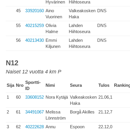
Hyvärinen
Hiihtoseura
45
33920160
Aino
Valkeakosken
DNS
Vuorinen
Haka
55
40215259
Olivia
Lahden
DNS
Halme
Hiihtoseura
56
40213430
Emmi
Lahden
DNS
Kiljunen
Hiihtoseura
N12
Naiset 12 vuotta 4 km P
Sportti-
Sija
Nro
Nimi
Seura
Tulos
Rankin
ID
1
60
33608152
Nora Kytäjä
Valkeakosken
21.06,1
Haka
2
61
34491067
Melissa
Borgå Akilles
21.12,7
Lönnström
3
62
40222628
Annu
Espoon
22.12,0