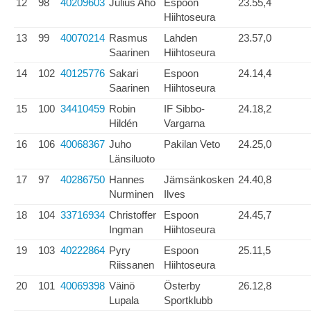
12
98
40209603
Julius Aho
Espoon
23.55,4
Hiihtoseura
13
99
40070214
Rasmus
Lahden
23.57,0
Saarinen
Hiihtoseura
14
102
40125776
Sakari
Espoon
24.14,4
Saarinen
Hiihtoseura
15
100
34410459
Robin
IF Sibbo-
24.18,2
Hildén
Vargarna
16
106
40068367
Juho
Pakilan Veto
24.25,0
Länsiluoto
17
97
40286750
Hannes
Jämsänkosken
24.40,8
Nurminen
Ilves
18
104
33716934
Christoffer
Espoon
24.45,7
Ingman
Hiihtoseura
19
103
40222864
Pyry
Espoon
25.11,5
Riissanen
Hiihtoseura
20
101
40069398
Väinö
Österby
26.12,8
Lupala
Sportklubb