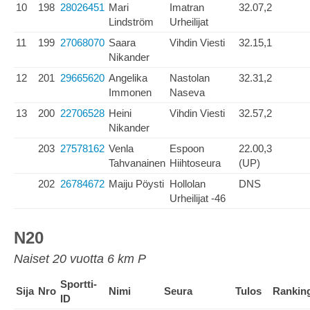
10
198
28026451
Mari
Imatran
32.07,2
Lindström
Urheilijat
11
199
27068070
Saara
Vihdin Viesti
32.15,1
Nikander
12
201
29665620
Angelika
Nastolan
32.31,2
Immonen
Naseva
13
200
22706528
Heini
Vihdin Viesti
32.57,2
Nikander
203
27578162
Venla
Espoon
22.00,3
Tahvanainen
Hiihtoseura
(UP)
202
26784672
Maiju Pöysti
Hollolan
DNS
Urheilijat -46
N20
Naiset 20 vuotta 6 km P
Sportti-
Sija
Nro
Nimi
Seura
Tulos
Rankin
ID