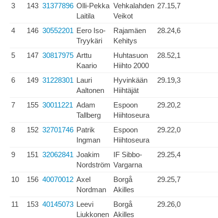
3
143
31377896
Olli-Pekka
Vehkalahden
27.15,7
Laitila
Veikot
4
146
30552201
Eero Iso-
Rajamäen
28.24,6
Tryykäri
Kehitys
5
147
30817975
Arttu
Huhtasuon
28.52,1
Kaario
Hiihto 2000
6
149
31228301
Lauri
Hyvinkään
29.19,3
Aaltonen
Hiihtäjät
7
155
30011221
Adam
Espoon
29.20,2
Tallberg
Hiihtoseura
8
152
32701746
Patrik
Espoon
29.22,0
Ingman
Hiihtoseura
9
151
32062841
Joakim
IF Sibbo-
29.25,4
Nordström
Vargarna
10
156
40070012
Axel
Borgå
29.25,7
Nordman
Akilles
11
153
40145073
Leevi
Borgå
29.26,0
Liukkonen
Akilles