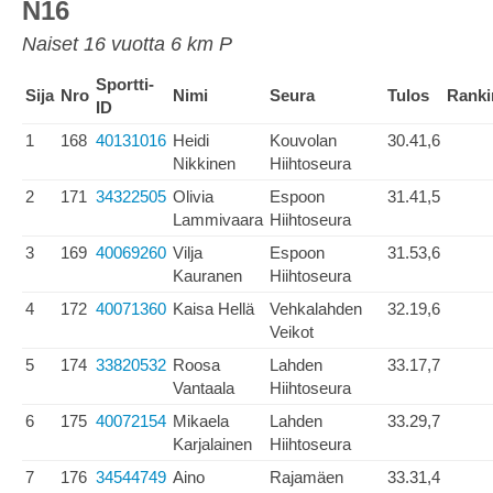
N16
Naiset 16 vuotta 6 km P
Sportti-
Sija
Nro
Nimi
Seura
Tulos
Ranki
ID
1
168
40131016
Heidi
Kouvolan
30.41,6
Nikkinen
Hiihtoseura
2
171
34322505
Olivia
Espoon
31.41,5
Lammivaara
Hiihtoseura
3
169
40069260
Vilja
Espoon
31.53,6
Kauranen
Hiihtoseura
4
172
40071360
Kaisa Hellä
Vehkalahden
32.19,6
Veikot
5
174
33820532
Roosa
Lahden
33.17,7
Vantaala
Hiihtoseura
6
175
40072154
Mikaela
Lahden
33.29,7
Karjalainen
Hiihtoseura
7
176
34544749
Aino
Rajamäen
33.31,4