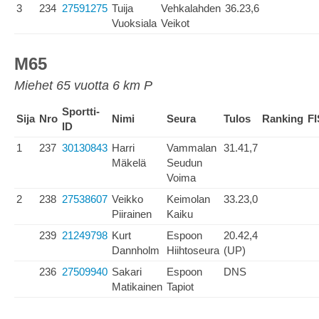
3
234
27591275
Tuija
Vehkalahden
36.23,6
Vuoksiala
Veikot
M65
Miehet 65 vuotta 6 km P
Sportti-
Sija
Nro
Nimi
Seura
Tulos
Ranking
FI
ID
1
237
30130843
Harri
Vammalan
31.41,7
Mäkelä
Seudun
Voima
2
238
27538607
Veikko
Keimolan
33.23,0
Piirainen
Kaiku
239
21249798
Kurt
Espoon
20.42,4
Dannholm
Hiihtoseura
(UP)
236
27509940
Sakari
Espoon
DNS
Matikainen
Tapiot