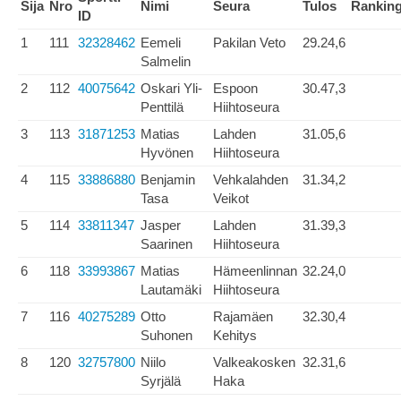
Sija
Nro
Nimi
Seura
Tulos
Rankin
ID
1
111
32328462
Eemeli
Pakilan Veto
29.24,6
Salmelin
2
112
40075642
Oskari Yli-
Espoon
30.47,3
Penttilä
Hiihtoseura
3
113
31871253
Matias
Lahden
31.05,6
Hyvönen
Hiihtoseura
4
115
33886880
Benjamin
Vehkalahden
31.34,2
Tasa
Veikot
5
114
33811347
Jasper
Lahden
31.39,3
Saarinen
Hiihtoseura
6
118
33993867
Matias
Hämeenlinnan
32.24,0
Lautamäki
Hiihtoseura
7
116
40275289
Otto
Rajamäen
32.30,4
Suhonen
Kehitys
8
120
32757800
Niilo
Valkeakosken
32.31,6
Syrjälä
Haka