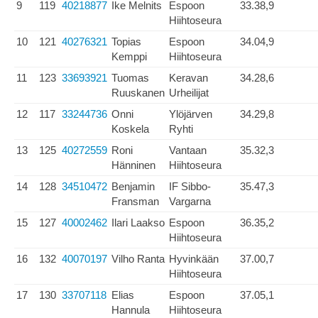
9
119
40218877
Ike Melnits
Espoon
33.38,9
Hiihtoseura
10
121
40276321
Topias
Espoon
34.04,9
Kemppi
Hiihtoseura
11
123
33693921
Tuomas
Keravan
34.28,6
Ruuskanen
Urheilijat
12
117
33244736
Onni
Ylöjärven
34.29,8
Koskela
Ryhti
13
125
40272559
Roni
Vantaan
35.32,3
Hänninen
Hiihtoseura
14
128
34510472
Benjamin
IF Sibbo-
35.47,3
Fransman
Vargarna
15
127
40002462
Ilari Laakso
Espoon
36.35,2
Hiihtoseura
16
132
40070197
Vilho Ranta
Hyvinkään
37.00,7
Hiihtoseura
17
130
33707118
Elias
Espoon
37.05,1
Hannula
Hiihtoseura