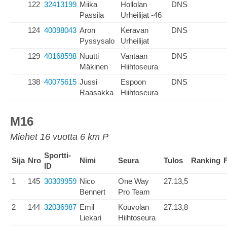
122
32413199
Miika
Hollolan
DNS
Passila
Urheilijat -46
124
40098043
Aron
Keravan
DNS
Pyssysalo
Urheilijat
129
40168598
Nuutti
Vantaan
DNS
Mäkinen
Hiihtoseura
138
40075615
Jussi
Espoon
DNS
Raasakka
Hiihtoseura
M16
Miehet 16 vuotta 6 km P
Sportti-
Sija
Nro
Nimi
Seura
Tulos
Ranking
ID
1
145
30309959
Nico
One Way
27.13,5
Bennert
Pro Team
2
144
32036987
Emil
Kouvolan
27.13,8
Liekari
Hiihtoseura