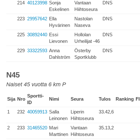
214
40123998
Sonja
Vantaan
DNS
Eskelinen
Hiihtoseura
223
29957642
Ella
Nastolan
DNS
Hyvärinen
Naseva
225
30892440
Essi
Hollolan
DNS
Lievonen
Urheilijat -46
229
33322593
Anna
Österby
DNS
Dahlström
Sportklubb
N45
Naiset 45 vuotta 6 km P
Sportti-
Sija
Nro
Nimi
Seura
Tulos
Ranking
F
ID
1
232
40059913
Salla
Liperin
33.42,6
Leinonen
Hiihtoseura
2
233
31465520
Mari
Vantaan
35.13,2
Marttinen
Hiihtoseura