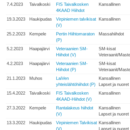
7.4.2023
Taivalkoski
FIS Taivalkosken
Kansallinen
4KAAD Hiihdot
19.3.2023
Haukipudas
Virpiniemen talvikisat
Kansallinen
(V)
25.2.2023
Kempele
Pertin Hiihtomaraton
Massahiihdot
(P)
5.2.2023
Haapajärvi
Veteraanien SM-
SM-kisat
Hiihdot (V)
Veteraanit/Mast
4.2.2023
Haapajärvi
Veteraanien SM-
SM-kisat
Hiihdot (P)
Veteraanit/Mast
21.1.2023
Muhos
LaiVen
Kansallinen
yhteislähtöhiihdot (P)
Lapset ja nuoret
15.4.2022
Taivalkoski
FIS Taivalkosken
Kansallinen
4KAAD-Hiihdot (V)
27.3.2022
Kempele
Rantalakeus hiihdot
Kansallinen
(V)
Lapset ja nuoret
13.3.2022
Haukipudas
Virpiniemen Talvikisat
Kansallinen
(V)
Lapset ja nuoret