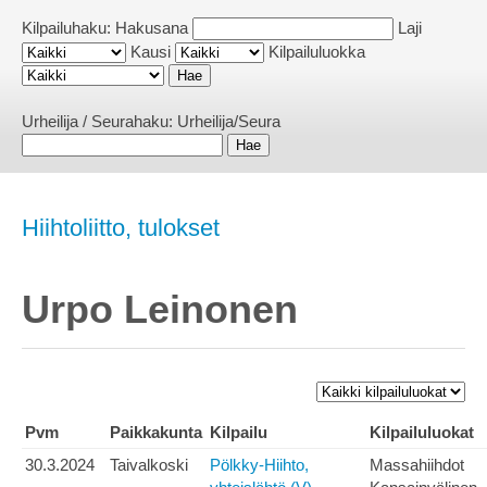
Kilpailuhaku:
Hakusana
Laji
Kausi
Kilpailuluokka
Urheilija / Seurahaku:
Urheilija/Seura
Hiihtoliitto, tulokset
Urpo Leinonen
Pvm
Paikkakunta
Kilpailu
Kilpailuluokat
30.3.2024
Taivalkoski
Pölkky-Hiihto,
Massahiihdot