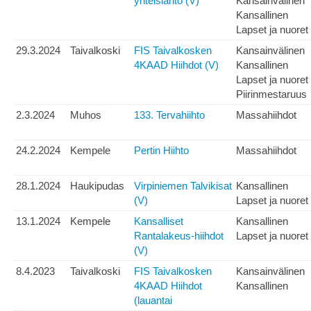
yhteislähtö (V)
Kansainvälinen
Kansallinen
Lapset ja nuoret
29.3.2024
Taivalkoski
FIS Taivalkosken
Kansainvälinen
4KAAD Hiihdot (V)
Kansallinen
Lapset ja nuoret
Piirinmestaruus
2.3.2024
Muhos
133. Tervahiihto
Massahiihdot
24.2.2024
Kempele
Pertin Hiihto
Massahiihdot
28.1.2024
Haukipudas
Virpiniemen Talvikisat
Kansallinen
(V)
Lapset ja nuoret
13.1.2024
Kempele
Kansalliset
Kansallinen
Rantalakeus-hiihdot
Lapset ja nuoret
(V)
8.4.2023
Taivalkoski
FIS Taivalkosken
Kansainvälinen
4KAAD Hiihdot
Kansallinen
(lauantai