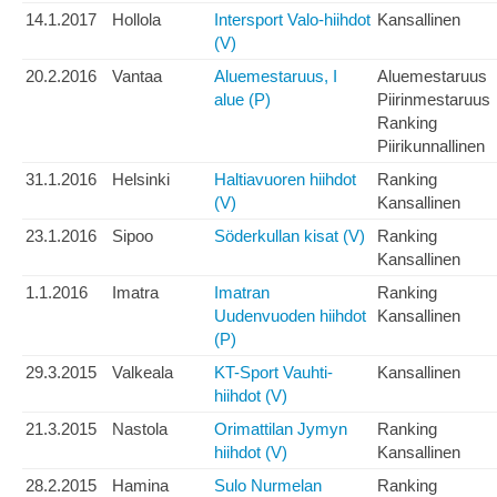
14.1.2017
Hollola
Intersport Valo-hiihdot
Kansallinen
(V)
20.2.2016
Vantaa
Aluemestaruus, I
Aluemestaruus
alue (P)
Piirinmestaruus
Ranking
Piirikunnallinen
31.1.2016
Helsinki
Haltiavuoren hiihdot
Ranking
(V)
Kansallinen
23.1.2016
Sipoo
Söderkullan kisat (V)
Ranking
Kansallinen
1.1.2016
Imatra
Imatran
Ranking
Uudenvuoden hiihdot
Kansallinen
(P)
29.3.2015
Valkeala
KT-Sport Vauhti-
Kansallinen
hiihdot (V)
21.3.2015
Nastola
Orimattilan Jymyn
Ranking
hiihdot (V)
Kansallinen
28.2.2015
Hamina
Sulo Nurmelan
Ranking