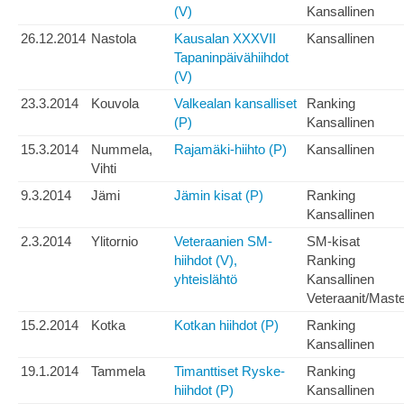
(V)
Kansallinen
26.12.2014
Nastola
Kausalan XXXVII
Kansallinen
Tapaninpäivähiihdot
(V)
23.3.2014
Kouvola
Valkealan kansalliset
Ranking
(P)
Kansallinen
15.3.2014
Nummela,
Rajamäki-hiihto (P)
Kansallinen
Vihti
9.3.2014
Jämi
Jämin kisat (P)
Ranking
Kansallinen
2.3.2014
Ylitornio
Veteraanien SM-
SM-kisat
hiihdot (V),
Ranking
yhteislähtö
Kansallinen
Veteraanit/Mast
15.2.2014
Kotka
Kotkan hiihdot (P)
Ranking
Kansallinen
19.1.2014
Tammela
Timanttiset Ryske-
Ranking
hiihdot (P)
Kansallinen