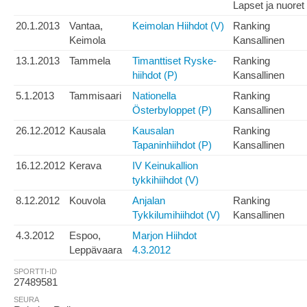
Lapset ja nuoret
20.1.2013
Vantaa,
Keimolan Hiihdot (V)
Ranking
Keimola
Kansallinen
13.1.2013
Tammela
Timanttiset Ryske-
Ranking
hiihdot (P)
Kansallinen
5.1.2013
Tammisaari
Nationella
Ranking
Österbyloppet (P)
Kansallinen
26.12.2012
Kausala
Kausalan
Ranking
Tapaninhiihdot (P)
Kansallinen
16.12.2012
Kerava
IV Keinukallion
tykkihiihdot (V)
8.12.2012
Kouvola
Anjalan
Ranking
Tykkilumihiihdot (V)
Kansallinen
4.3.2012
Espoo,
Marjon Hiihdot
Leppävaara
4.3.2012
SPORTTI-ID
27489581
SEURA