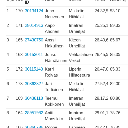
ID
1
170
30134124
Juho
Mikkelin
24.32,9
93.10
Neuvonen
Hiihtäjät
2
171
28014913
Aapo
Imatran
25.35,1
89.33
Ahonen
Urheilijat
3
165
27430750
Anssi
Kiteen
26.40,6
85.67
Hakulinen
Urheilijat
4
168
30153011
Juuso
Vehkalahden
26.45,9
85.39
Hämäläinen
Veikot
5
172
30115143
Karri
Liperin
26.47,0
85.33
Roivas
Hiihtoseura
6
173
30363827
Jari
Mikkelin
27.52,4
82.00
Turtiainen
Hiihtäjät
7
169
30438118
Teemu
Imatran
28.17,2
80.80
Kokkonen
Urheilijat
8
164
28951982
Antti
Imatran
29.01,1
78.76
Mansikka
Urheilijat
9
166
30860786
Roope
Lappeen
29.42,0
76.95