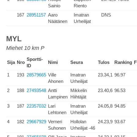
Sainio
Riento
167
28951157
Aaro
Imatran
DNS
Näätänen
Urheilijat
MYL
Miehet 10 km P
Sportti-
Sija
Nro
Nimi
Seura
Tulos
Ranking
F
ID
1
193
28579665
Ville
Imatran
23.34,1
96.97
Ahonen
Urheilijat
2
188
27493548
Antti
Mikkelin
23.40,6
96.53
Lampinen
Hiihtäjät
3
187
22357032
Lari
Imatran
24.05,8
94.85
Lehtonen
Urheilijat
4
182
29667929
Verneri
Hollolan
24.23,9
93.67
Suhonen
Urheilijat -46