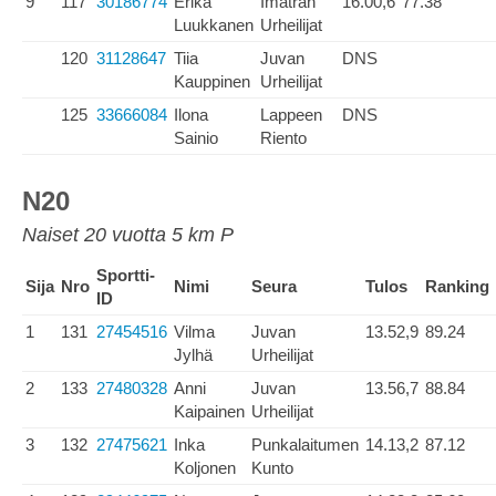
9
117
30186774
Erika
Imatran
16.00,6
77.38
Luukkanen
Urheilijat
120
31128647
Tiia
Juvan
DNS
Kauppinen
Urheilijat
125
33666084
Ilona
Lappeen
DNS
Sainio
Riento
N20
Naiset 20 vuotta 5 km P
Sportti-
Sija
Nro
Nimi
Seura
Tulos
Ranking
ID
1
131
27454516
Vilma
Juvan
13.52,9
89.24
Jylhä
Urheilijat
2
133
27480328
Anni
Juvan
13.56,7
88.84
Kaipainen
Urheilijat
3
132
27475621
Inka
Punkalaitumen
14.13,2
87.12
Koljonen
Kunto