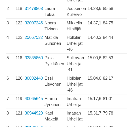
2
118
31478863
Laura
Joutsenon
14.28,6
85.58
Tukia
Kullervo
3
122
32007246
Noora
Mikkelin
14.37,1
84.75
Tivinen
Hiihtäjät
4
123
29667932
Matilda
Hollolan
14.40,3
84.44
Suhonen
Urheilijat
-46
5
116
33835860
Pinja
Sulkavan
15.00,6
82.53
Pylkkänen
Urheilijat
-41
6
126
30892440
Essi
Hollolan
15.04,6
82.17
Lievonen
Urheilijat
-46
7
119
40065645
Emma
Imatran
15.17,6
81.01
Jyrkinen
Urheilijat
8
121
30944929
Katri
Imatran
15.31,7
79.78
Mäkelä
Urheilijat