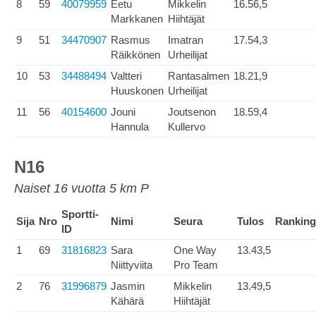
8
59
40079959
Eetu
Mikkelin
16.56,5
Markkanen
Hiihtäjät
9
51
34470907
Rasmus
Imatran
17.54,3
Räikkönen
Urheilijat
10
53
34488494
Valtteri
Rantasalmen
18.21,9
Huuskonen
Urheilijat
11
56
40154600
Jouni
Joutsenon
18.59,4
Hannula
Kullervo
N16
Naiset 16 vuotta 5 km P
Sportti-
Sija
Nro
Nimi
Seura
Tulos
Ranking
ID
1
69
31816823
Sara
One Way
13.43,5
Niittyviita
Pro Team
2
76
31996879
Jasmin
Mikkelin
13.49,5
Kähärä
Hiihtäjät