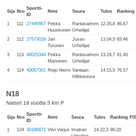
Sportti-
Sija
Nro
Nimi
Seura
Tulos
Ranking
ID
1
111
27440957
Pekka
Rantasalmen
12.35,8
86.67
Huuskonen
Urheilijat
2
112
27573028
Jari
Juvan
13.04,9
83.46
Turunen
Urheilijat
3
113
40025344
Pekka
Rantasalmen
13.24,7
81.40
Manninen
Urheilijat
4
114
40067301
Reijo Niemi
Vantaan
14.15,5
76.57
Hiihtoseura
N18
Naiset 18 vuotta 5 km P
Sportti-
Sija
Nro
Nimi
Seura
Tulos
Ranking
FI
ID
1
124
30186871
Viivi Varjus
Imatran
14.22,3
86.20
Urheilijat