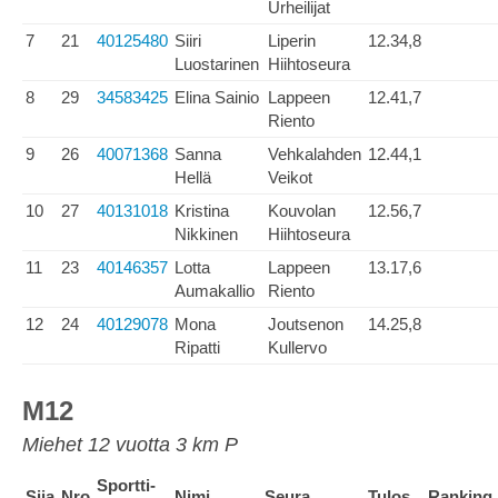
Urheilijat
7
21
40125480
Siiri
Liperin
12.34,8
Luostarinen
Hiihtoseura
8
29
34583425
Elina Sainio
Lappeen
12.41,7
Riento
9
26
40071368
Sanna
Vehkalahden
12.44,1
Hellä
Veikot
10
27
40131018
Kristina
Kouvolan
12.56,7
Nikkinen
Hiihtoseura
11
23
40146357
Lotta
Lappeen
13.17,6
Aumakallio
Riento
12
24
40129078
Mona
Joutsenon
14.25,8
Ripatti
Kullervo
M12
Miehet 12 vuotta 3 km P
Sportti-
Sija
Nro
Nimi
Seura
Tulos
Ranking