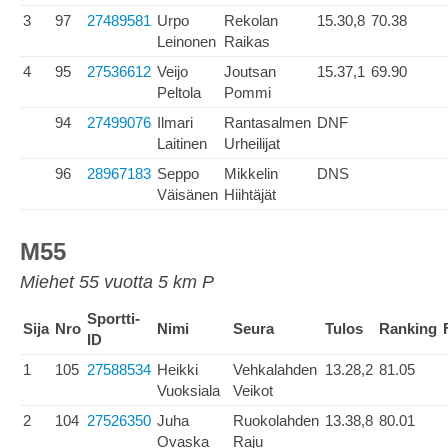
3
97
27489581
Urpo
Rekolan
15.30,8
70.38
Leinonen
Raikas
4
95
27536612
Veijo
Joutsan
15.37,1
69.90
Peltola
Pommi
94
27499076
Ilmari
Rantasalmen
DNF
Laitinen
Urheilijat
96
28967183
Seppo
Mikkelin
DNS
Väisänen
Hiihtäjät
M55
Miehet 55 vuotta 5 km P
Sportti-
Sija
Nro
Nimi
Seura
Tulos
Ranking
ID
1
105
27588534
Heikki
Vehkalahden
13.28,2
81.05
Vuoksiala
Veikot
2
104
27526350
Juha
Ruokolahden
13.38,8
80.01
Ovaska
Raju