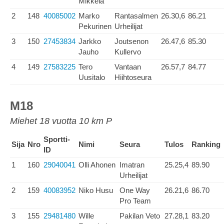
Mikkelä
2
148
40085002
Marko
Rantasalmen
26.30,6
86.21
Pekurinen
Urheilijat
3
150
27453834
Jarkko
Joutsenon
26.47,6
85.30
Jauho
Kullervo
4
149
27583225
Tero
Vantaan
26.57,7
84.77
Uusitalo
Hiihtoseura
M18
Miehet 18 vuotta 10 km P
Sportti-
Sija
Nro
Nimi
Seura
Tulos
Ranking
ID
1
160
29040041
Olli Ahonen
Imatran
25.25,4
89.90
Urheilijat
2
159
40083952
Niko Husu
One Way
26.21,6
86.70
Pro Team
3
155
29481480
Wille
Pakilan Veto
27.28,1
83.20