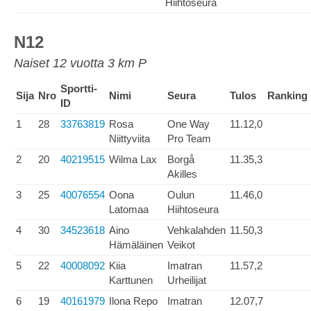
Hiihtoseura
N12
Naiset 12 vuotta 3 km P
Sportti-
Sija
Nro
Nimi
Seura
Tulos
Ranking
ID
1
28
33763819
Rosa
One Way
11.12,0
Niittyviita
Pro Team
2
20
40219515
Wilma Lax
Borgå
11.35,3
Akilles
3
25
40076554
Oona
Oulun
11.46,0
Latomaa
Hiihtoseura
4
30
34523618
Aino
Vehkalahden
11.50,3
Hämäläinen
Veikot
5
22
40008092
Kiia
Imatran
11.57,2
Karttunen
Urheilijat
6
19
40161979
Ilona Repo
Imatran
12.07,7