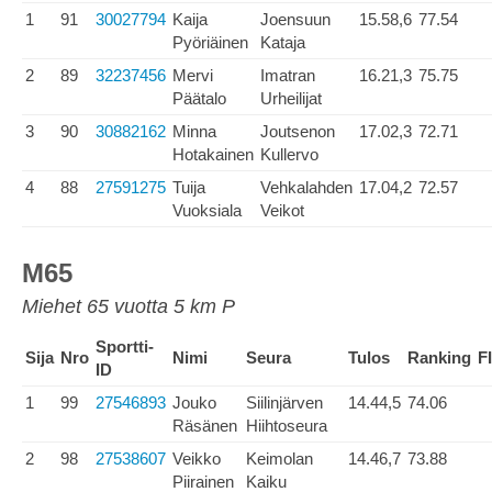
1
91
30027794
Kaija
Joensuun
15.58,6
77.54
Pyöriäinen
Kataja
2
89
32237456
Mervi
Imatran
16.21,3
75.75
Päätalo
Urheilijat
3
90
30882162
Minna
Joutsenon
17.02,3
72.71
Hotakainen
Kullervo
4
88
27591275
Tuija
Vehkalahden
17.04,2
72.57
Vuoksiala
Veikot
M65
Miehet 65 vuotta 5 km P
Sportti-
Sija
Nro
Nimi
Seura
Tulos
Ranking
F
ID
1
99
27546893
Jouko
Siilinjärven
14.44,5
74.06
Räsänen
Hiihtoseura
2
98
27538607
Veikko
Keimolan
14.46,7
73.88
Piirainen
Kaiku