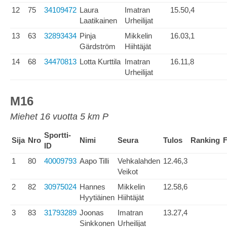
12
75
34109472
Laura
Imatran
15.50,4
Laatikainen
Urheilijat
13
63
32893434
Pinja
Mikkelin
16.03,1
Gärdström
Hiihtäjät
14
68
34470813
Lotta Kurttila
Imatran
16.11,8
Urheilijat
M16
Miehet 16 vuotta 5 km P
Sportti-
Sija
Nro
Nimi
Seura
Tulos
Ranking
F
ID
1
80
40009793
Aapo Tilli
Vehkalahden
12.46,3
Veikot
2
82
30975024
Hannes
Mikkelin
12.58,6
Hyytiäinen
Hiihtäjät
3
83
31793289
Joonas
Imatran
13.27,4
Sinkkonen
Urheilijat