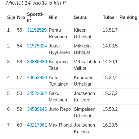
Miehet 14 vuotta 5 km P
Sportti-
Sija
Nro
Nimi
Seura
Tulos
Ranking
ID
1
55
31152529
Perttu
Kiteen
13.51,7
Reponen
Urheilijat
2
54
31975324
Jussi
Mikkelin
14.03,5
Hyytiäinen
Hiihtäjät
3
58
33886880
Benjamin
Vehkalahden
14.20,1
Tasa
Veikot
4
57
40053990
Arttu
Kerimäen
15.32,4
Turtiainen
Urheilijat
5
50
34522664
Saku
Joutsenon
15.37,2
Miettinen
Kullervo
6
52
34539246
Juho Repo
Simpeleen
15.59,2
Urheilijat
7
60
40217961
Max Ripatti
Joutsenon
16.23,5
Kullervo