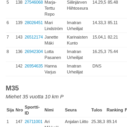
5
138
27546068
Marja-
Siilinjärven
14.29,5
85.48
Terttu
Hiihtoseura
Repo
6
139
28026451
Mari
Imatran
14.33,3
85.11
Lindström
Urheilijat
7
143
26512174
Janette
Karinaisten
15.04,1
82.21
Mäki
Kunto
8
136
26942304
Lotta
Imatran
16.25,3
75.44
Pasanen
Urheilijat
142
26954635
Hanna
Imatran
DNS
Varjus
Urheilijat
M35
Miehet 35 vuotta 10 km P
Sportti-
Sija
Nro
Nimi
Seura
Tulos
Ranking
F
ID
1
147
26711001
Ari
Anjalan Liitto
25.38,3
89.14