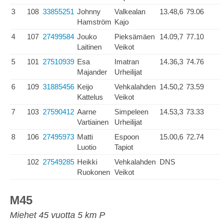
3
108
33855251
Johnny
Valkealan
13.48,6
79.06
Hamström
Kajo
4
107
27499584
Jouko
Pieksämäen
14.09,7
77.10
Laitinen
Veikot
5
101
27510939
Esa
Imatran
14.36,3
74.76
Majander
Urheilijat
6
109
31885456
Keijo
Vehkalahden
14.50,2
73.59
Kattelus
Veikot
7
103
27590412
Aarne
Simpeleen
14.53,3
73.33
Vartiainen
Urheilijat
8
106
27495973
Matti
Espoon
15.00,6
72.74
Luotio
Tapiot
102
27549285
Heikki
Vehkalahden
DNS
Ruokonen
Veikot
M45
Miehet 45 vuotta 5 km P