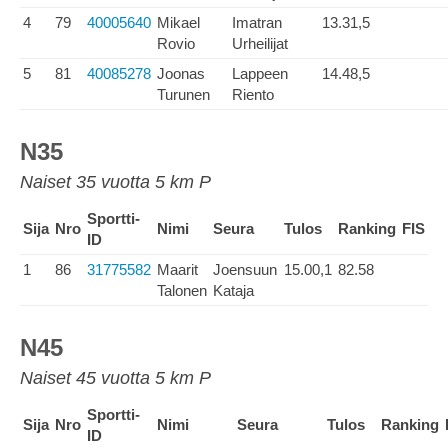
4
79
40005640
Mikael
Imatran
13.31,5
Rovio
Urheilijat
5
81
40085278
Joonas
Lappeen
14.48,5
Turunen
Riento
N35
Naiset 35 vuotta 5 km P
Sportti-
Sija
Nro
Nimi
Seura
Tulos
Ranking
FIS
ID
1
86
31775582
Maarit
Joensuun
15.00,1
82.58
Talonen
Kataja
N45
Naiset 45 vuotta 5 km P
Sportti-
Sija
Nro
Nimi
Seura
Tulos
Ranking
ID