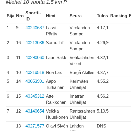
Miehet 10 vuotta 1.5 km P
Sportti-
Sija
Nro
Nimi
Seura
Tulos
Ranking
ID
1
9
40240687
Lassi
Virolahden
4.17,1
Pärtty
Sampo
2
16
40213036
Samu Tilli
Virolahden
4.26,9
Sampo
3
11
40290060
Lauri Sakki
Vehkalahden
4.32,1
Veikot
4
10
40219518
Noa Lax
Borgå Akilles
4.37,7
5
14
40053991
Aapo
Kerimäen
4.55,2
Turtiainen
Urheilijat
6
15
40345312
Atte
Imatran
4.56,2
Räikkönen
Urheilijat
7
12
40140654
Veikka
Rantasalmen
5.10,5
Huuskonen
Urheilijat
13
40271577
Olavi Sivén
Lahden
DNS