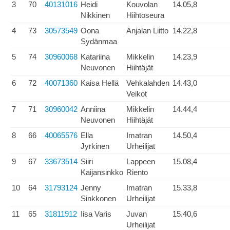
3
70
40131016
Heidi
Kouvolan
14.05,8
Nikkinen
Hiihtoseura
4
73
30573549
Oona
Anjalan Liitto
14.22,8
Sydänmaa
5
74
30960068
Katariina
Mikkelin
14.23,9
Neuvonen
Hiihtäjät
6
72
40071360
Kaisa Hellä
Vehkalahden
14.43,0
Veikot
7
71
30960042
Anniina
Mikkelin
14.44,4
Neuvonen
Hiihtäjät
8
66
40065576
Ella
Imatran
14.50,4
Jyrkinen
Urheilijat
9
67
33673514
Siiri
Lappeen
15.08,4
Kaijansinkko
Riento
10
64
31793124
Jenny
Imatran
15.33,8
Sinkkonen
Urheilijat
11
65
31811912
Iisa Varis
Juvan
15.40,6
Urheilijat