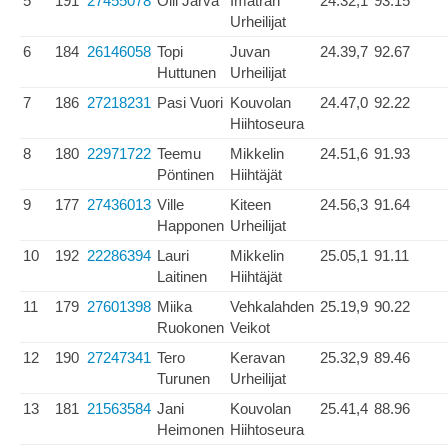
5
191
27455078
Olli Jarva
Imatran
24.32,1
93.15
Urheilijat
6
184
26146058
Topi
Juvan
24.39,7
92.67
Huttunen
Urheilijat
7
186
27218231
Pasi Vuori
Kouvolan
24.47,0
92.22
Hiihtoseura
8
180
22971722
Teemu
Mikkelin
24.51,6
91.93
Pöntinen
Hiihtäjät
9
177
27436013
Ville
Kiteen
24.56,3
91.64
Happonen
Urheilijat
10
192
22286394
Lauri
Mikkelin
25.05,1
91.11
Laitinen
Hiihtäjät
11
179
27601398
Miika
Vehkalahden
25.19,9
90.22
Ruokonen
Veikot
12
190
27247341
Tero
Keravan
25.32,9
89.46
Turunen
Urheilijat
13
181
21563584
Jani
Kouvolan
25.41,4
88.96
Heimonen
Hiihtoseura