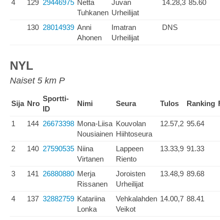
4
129
29446975
Netta
Juvan
14.28,3
85.60
Tuhkanen
Urheilijat
130
28014939
Anni
Imatran
DNS
Ahonen
Urheilijat
NYL
Naiset 5 km P
Sportti-
Sija
Nro
Nimi
Seura
Tulos
Ranking
ID
1
144
26673398
Mona-Liisa
Kouvolan
12.57,2
95.64
Nousiainen
Hiihtoseura
2
140
27590535
Niina
Lappeen
13.33,9
91.33
Virtanen
Riento
3
141
26880880
Merja
Joroisten
13.48,9
89.68
Rissanen
Urheilijat
4
137
32882759
Katariina
Vehkalahden
14.00,7
88.41
Lonka
Veikot