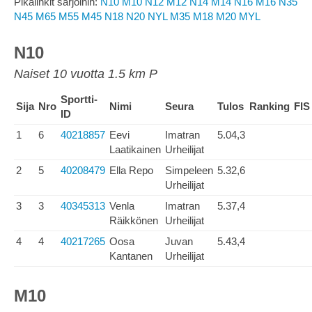
Pikalinkit sarjoihin:
N10
M10
N12
M12
N14
M14
N16
M16
N35
N45
M65
M55
M45
N18
N20
NYL
M35
M18
M20
MYL
N10
Naiset 10 vuotta 1.5 km P
Sportti-
Sija
Nro
Nimi
Seura
Tulos
Ranking
FIS
ID
1
6
40218857
Eevi
Imatran
5.04,3
Laatikainen
Urheilijat
2
5
40208479
Ella Repo
Simpeleen
5.32,6
Urheilijat
3
3
40345313
Venla
Imatran
5.37,4
Räikkönen
Urheilijat
4
4
40217265
Oosa
Juvan
5.43,4
Kantanen
Urheilijat
M10