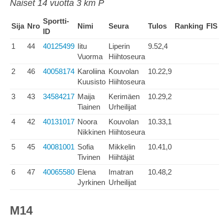
Naiset 14 vuotta 3 km P
Sportti-
Sija
Nro
Nimi
Seura
Tulos
Ranking
FIS
ID
1
44
40125499
Iitu
Liperin
9.52,4
Vuorma
Hiihtoseura
2
46
40058174
Karoliina
Kouvolan
10.22,9
Kuusisto
Hiihtoseura
3
43
34584217
Maija
Kerimäen
10.29,2
Tiainen
Urheilijat
4
42
40131017
Noora
Kouvolan
10.33,1
Nikkinen
Hiihtoseura
5
45
40081001
Sofia
Mikkelin
10.41,0
Tivinen
Hiihtäjät
6
47
40065580
Elena
Imatran
10.48,2
Jyrkinen
Urheilijat
M14