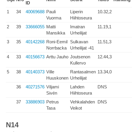
ID
1
34
40069688
Pauli
Liperin
10.32,2
Vuorma
Hiihtoseura
2
39
33666055
Matti
Imatran
11.19,1
Mansikka
Urheilijat
3
35
40142268
Roni-Eemil
Sulkavan
11.51,3
Norrbacka
Urheilijat -41
4
33
40156673
Arttu Jauho
Joutsenon
12.44,3
Kullervo
5
38
40140373
Ville
Rantasalmen
13.34,0
Huuskonen
Urheilijat
36
40271576
Viljami
Lahden
DNS
Sivén
Hiihtoseura
37
33886903
Petrus
Vehkalahden
DNS
Tasa
Veikot
N14