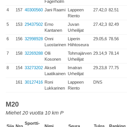
Fagerholm
4
157
40300560
Jani Raami
Lappeen
27.42,0
82.51
Riento
5
153
29437502
Erno
Juvan
27.42,3
82.49
Kantanen
Urheilijat
6
156
32998928
Onni
Liperin
29.05,6
78.56
Luostarinen
Hiihtoseura
7
158
32269288
Olli
Tohmajärven
29.14,9
78.14
Kosonen
Urheilijat
8
154
33273202
Akseli
Imatran
29.23,8
77.75
Laatikainen
Urheilijat
161
30127416
Roni
Lappeen
DNS
Lukkarinen
Riento
M20
Miehet 20 vuotta 10 km P
Sportti-
Sija
Nro
Nimi
Seura
Tulos
Ranking