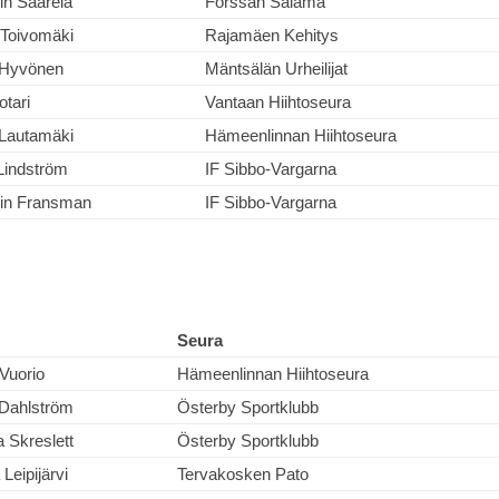
in Saarela
Forssan Salama
 Toivomäki
Rajamäen Kehitys
 Hyvönen
Mäntsälän Urheilijat
otari
Vantaan Hiihtoseura
 Lautamäki
Hämeenlinnan Hiihtoseura
Lindström
IF Sibbo-Vargarna
in Fransman
IF Sibbo-Vargarna
Seura
Vuorio
Hämeenlinnan Hiihtoseura
Dahlström
Österby Sportklubb
Skreslett
Österby Sportklubb
Leipijärvi
Tervakosken Pato