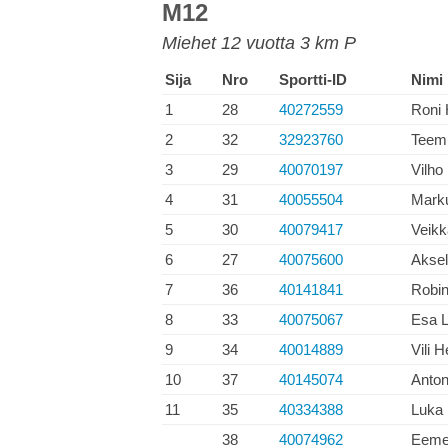
M12
Miehet 12 vuotta 3 km P
Sija
Nro
Sportti-ID
Nimi
1
28
40272559
Roni 
2
32
32923760
Teem
3
29
40070197
Vilho
4
31
40055504
Marku
5
30
40079417
Veikk
6
27
40075600
Aksel
7
36
40141841
Robi
8
33
40075067
Esa 
9
34
40014889
Vili H
10
37
40145074
Anton
11
35
40334388
Luka 
38
40074962
Eemel