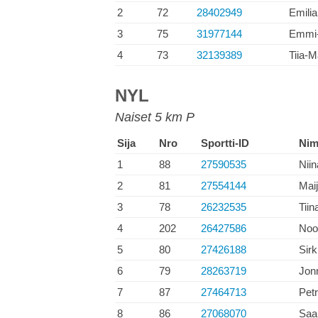
2
72
28402949
Emilia
3
75
31977144
Emmi-
4
73
32139389
Tiia-M
NYL
Naiset 5 km P
Sija
Nro
Sportti-ID
Nim
1
88
27590535
Niin
2
81
27554144
Mai
3
78
26232535
Tiin
4
202
26427586
Noo
5
80
27426188
Sir
6
79
28263719
Jon
7
87
27464713
Pet
8
86
27068070
Saa