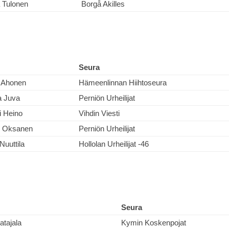
 Tulonen
Borgå Akilles
Seura
 Ahonen
Hämeenlinnan Hiihtoseura
a Juva
Perniön Urheilijat
 Heino
Vihdin Viesti
i Oksanen
Perniön Urheilijat
Nuuttila
Hollolan Urheilijat -46
Seura
atajala
Kymin Koskenpojat