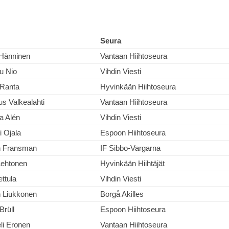
Seura
Hänninen
Vantaan Hiihtoseura
u Nio
Vihdin Viesti
 Ranta
Hyvinkään Hiihtoseura
s Valkealahti
Vantaan Hiihtoseura
a Alén
Vihdin Viesti
i Ojala
Espoon Hiihtoseura
n Fransman
IF Sibbo-Vargarna
Lehtonen
Hyvinkään Hiihtäjät
ettula
Vihdin Viesti
 Liukkonen
Borgå Akilles
Brüll
Espoon Hiihtoseura
i Eronen
Vantaan Hiihtoseura