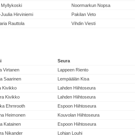
 Myllykoski
Noormarkun Nopsa
Juulia Hirviniemi
Pakilan Veto
aria Rauttola
Vihdin Viesti
i
Seura
a Virtanen
Lappeen Riento
ja Saarinen
Lempäälän Kisa
a Kivikko
Lahden Hiihtoseura
ra Kivikko
Lahden Hiihtoseura
kka Ehrnrooth
Espoon Hiihtoseura
na Heimonen
Kouvolan Hiihtoseura
ra Katainen
Espoon Hiihtoseura
ra Nikander
Lohjan Louhi