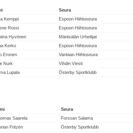
mi
Seura
va Kemppi
Espoon Hiihtoseura
ene Rossi
Espoon Hiihtoseura
iina Hyvönen
Mäntsälän Urheilijat
na Kerko
Espoon Hiihtoseura
o Eronen
Vantaan Hiihtoseura
e Nurk
Vihdin Viesti
ma Lupala
Österby Sportklubb
mi
Seura
omas Saarela
Forssan Salama
orian Fritzén
Österby Sportklubb