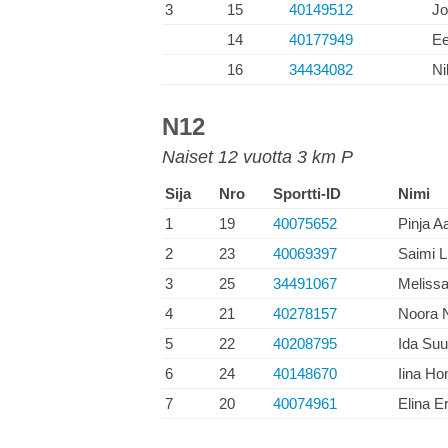
3
15
40149512
Jo
14
40177949
Ee
16
34434082
Ni
N12
Naiset 12 vuotta 3 km P
Sija
Nro
Sportti-ID
Nimi
1
19
40075652
Pinja A
2
23
40069397
Saimi L
3
25
34491067
Meliss
4
21
40278157
Noora 
5
22
40208795
Ida Su
6
24
40148670
Iina Ho
7
20
40074961
Elina E