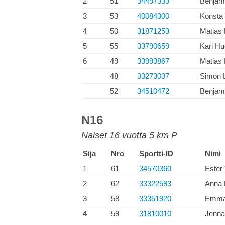
2
51
34497333
Benjam
3
53
40084300
Konsta
4
50
31871253
Matias
5
55
33790659
Kari Hu
6
49
33993867
Matias
48
33273037
Simon 
52
34510472
Benjam
N16
Naiset 16 vuotta 5 km P
Sija
Nro
Sportti-ID
Nimi
1
61
34570360
Ester 
2
62
33322593
Anna 
3
58
33351920
Emma 
4
59
31810010
Jenna 