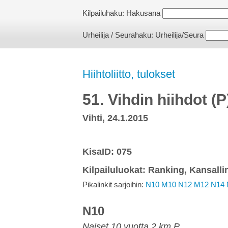
Kilpailuhaku:
Hakusana
Urheilija / Seurahaku:
Urheilija/Seura
Hiihtoliitto, tulokset
51. Vihdin hiihdot (
Vihti, 24.1.2015
KisaID: 075
Kilpailuluokat: Ranking, Kansalli
Pikalinkit sarjoihin:
N10
M10
N12
M12
N14
N10
Naiset 10 vuotta 2 km P