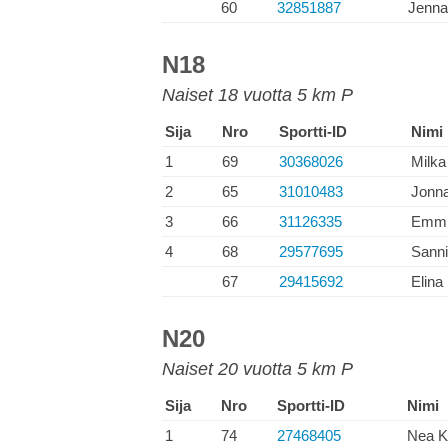
60
32851887
Jenna
N18
Naiset 18 vuotta 5 km P
Sija
Nro
Sportti-ID
Nimi
1
69
30368026
Milka
2
65
31010483
Jonn
3
66
31126335
Emmi
4
68
29577695
Sann
67
29415692
Elina 
N20
Naiset 20 vuotta 5 km P
Sija
Nro
Sportti-ID
Nimi
1
74
27468405
Nea K