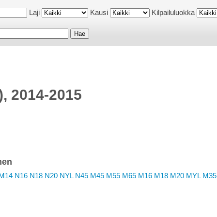
Laji
Kausi
Kilpailuluokka
P), 2014-2015
nen
M14
N16
N18
N20
NYL
N45
M45
M55
M65
M16
M18
M20
MYL
M35