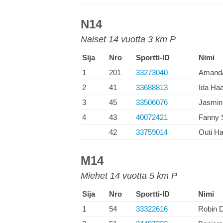
N14
Naiset 14 vuotta 3 km P
Sija
Nro
Sportti-ID
Nimi
1
201
33273040
Amanda
2
41
33688813
Ida Ha
3
45
33506076
Jasmin
4
43
40072421
Fanny S
42
33759014
Outi H
M14
Miehet 14 vuotta 5 km P
Sija
Nro
Sportti-ID
Nimi
1
54
33322616
Robin 