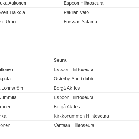
uka Aaltonen
Espoon Hiihtoseura
vert Haikola
Pakilan Veto
ko Urho
Forssan Salama
Seura
altonen
Espoon Hiihtoseura
upala
Österby Sportklubb
a Lönnström
Borgå Akilles
Nummila
Espoon Hiihtoseura
uronen
Borgå Akilles
nka
Kirkkonummen Hiihtoseura
ronen
Vantaan Hiihtoseura