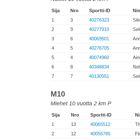
Sija
Nro
Sportti-ID
Ni
1
3
40276323
Sil
2
9
40277910
Sel
3
6
40069501
Ann
4
5
40276705
An
5
4
40074960
Ain
6
8
40348834
Nel
7
7
40130551
Sel
M10
Miehet 10 vuotta 2 km P
Sija
Nro
Sportti-ID
Ni
1
13
40065512
Th
2
12
40055785
Fl