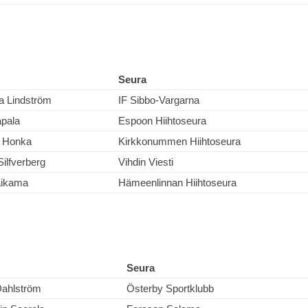
Seura
 Lindström
IF Sibbo-Vargarna
apala
Espoon Hiihtoseura
 Honka
Kirkkonummen Hiihtoseura
ilfverberg
Vihdin Viesti
aikama
Hämeenlinnan Hiihtoseura
Seura
Dahlström
Österby Sportklubb