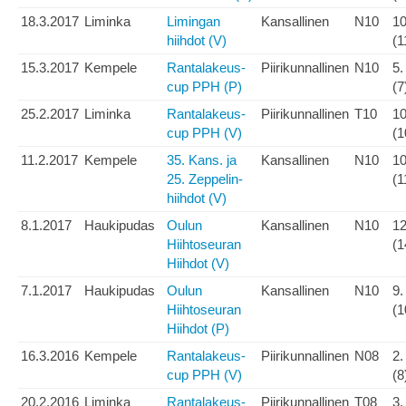
18.3.2017
Liminka
Limingan
Kansallinen
N10
10
hiihdot (V)
(1
15.3.2017
Kempele
Rantalakeus-
Piirikunnallinen
N10
5.
cup PPH (P)
(7
25.2.2017
Liminka
Rantalakeus-
Piirikunnallinen
T10
10
cup PPH (V)
(1
11.2.2017
Kempele
35. Kans. ja
Kansallinen
N10
10
25. Zeppelin-
(1
hiihdot (V)
8.1.2017
Haukipudas
Oulun
Kansallinen
N10
12
Hiihtoseuran
(1
Hiihdot (V)
7.1.2017
Haukipudas
Oulun
Kansallinen
N10
9.
Hiihtoseuran
(1
Hiihdot (P)
16.3.2016
Kempele
Rantalakeus-
Piirikunnallinen
N08
2.
cup PPH (V)
(8
20.2.2016
Liminka
Rantalakeus-
Piirikunnallinen
T08
3.