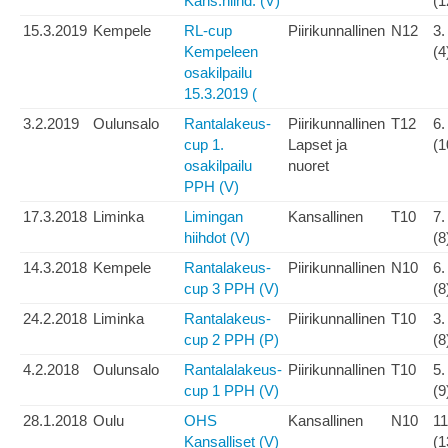
Kans.hiihd. (V)
(1
15.3.2019
Kempele
RL-cup
Piirikunnallinen
N12
3.
Kempeleen
(4
osakilpailu
15.3.2019 (
3.2.2019
Oulunsalo
Rantalakeus-
Piirikunnallinen
T12
6.
cup 1.
Lapset ja
(1
osakilpailu
nuoret
PPH (V)
17.3.2018
Liminka
Limingan
Kansallinen
T10
7.
hiihdot (V)
(8
14.3.2018
Kempele
Rantalakeus-
Piirikunnallinen
N10
6.
cup 3 PPH (V)
(8
24.2.2018
Liminka
Rantalakeus-
Piirikunnallinen
T10
3.
cup 2 PPH (P)
(8
4.2.2018
Oulunsalo
Rantalalakeus-
Piirikunnallinen
T10
5.
cup 1 PPH (V)
(9
28.1.2018
Oulu
OHS
Kansallinen
N10
11
Kansalliset (V)
(1