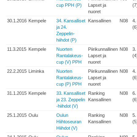
cup PPH (P)
Lapset ja
(7
nuoret
30.1.2016
Kempele
34. Kansalliset
Kansallinen
N08
4.
ja 24.
(6
Zeppelin-
hiihdot (P)
11.3.2015
Kempele
Nuorten
Piirikunnallinen
N08
3.
Rantalakeus-
Lapset ja
(4
cup (V) PPH
nuoret
22.2.2015
Liminka
Nuorten
Piirikunnallinen
N08
4.
Rantalakeus-
Lapset ja
(6
cup (P) PPH
nuoret
31.1.2015
Kempele
33. Kansalliset
Ranking
N08
6.
ja 23. Zeppelin
Kansallinen
(6
-hiihdot (V)
25.1.2015
Oulu
Oulun
Ranking
N08
5.
Hiihtoseuran
Kansallinen
(5
Hiihdot (V)