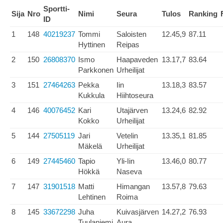
Sportti-
Sija
Nro
Nimi
Seura
Tulos
Ranking
ID
1
148
40219237
Tommi
Saloisten
12.45,9
87.11
Hyttinen
Reipas
2
150
26808370
Ismo
Haapaveden
13.17,7
83.64
Parkkonen
Urheilijat
3
151
27464263
Pekka
Iin
13.18,3
83.57
Kukkula
Hiihtoseura
4
146
40076452
Kari
Utajärven
13.24,6
82.92
Kokko
Urheilijat
5
144
27505119
Jari
Vetelin
13.35,1
81.85
Mäkelä
Urheilijat
6
149
27445460
Tapio
Yli-Iin
13.46,0
80.77
Hökkä
Naseva
7
147
31901518
Matti
Himangan
13.57,8
79.63
Lehtinen
Roima
8
145
33672298
Juha
Kuivasjärven
14.27,2
76.93
Tuulaniemi
Aura