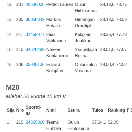
12
201
28536006
Petteri Laurén
Oulun
28.13,6
78.77
Hiihtoseura
13
209
30050842
Markus
Himangan
28.18,9
78.53
Hakala
Urheilijat
14
211
31458977
Elias
Kalajoen
28.36,4
77.73
Valikainen
Junkkarit
15
215
34520488
Naveen
Ykspihlajan
28.51,0
77.07
Kohtaniemi
Reima
16
206
33048136
Edvard
Oulunsalon
29.50,4
74.52
Kotajärvi
Vasama
M20
Miehet 20 vuotta 15 km V
Sportti-
Sija
Nro
Nimi
Seura
Tulos
Ranking
FI
ID
1
219
24365860
Teemu
Oulun
37.34,1
92.09
Huhtala
Hiihtoseura