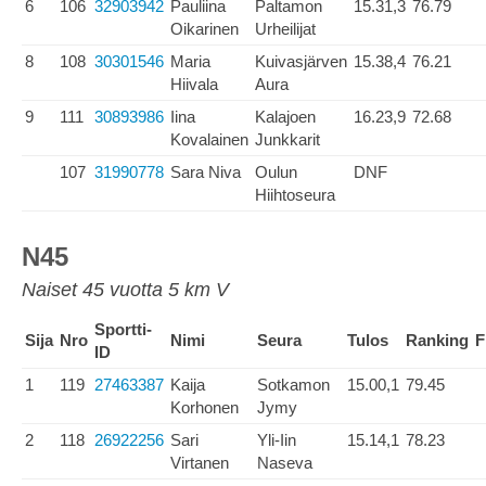
6
106
32903942
Pauliina
Paltamon
15.31,3
76.79
Oikarinen
Urheilijat
8
108
30301546
Maria
Kuivasjärven
15.38,4
76.21
Hiivala
Aura
9
111
30893986
Iina
Kalajoen
16.23,9
72.68
Kovalainen
Junkkarit
107
31990778
Sara Niva
Oulun
DNF
Hiihtoseura
N45
Naiset 45 vuotta 5 km V
Sportti-
Sija
Nro
Nimi
Seura
Tulos
Ranking
F
ID
1
119
27463387
Kaija
Sotkamon
15.00,1
79.45
Korhonen
Jymy
2
118
26922256
Sari
Yli-Iin
15.14,1
78.23
Virtanen
Naseva