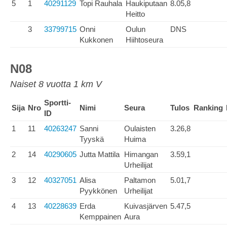
5
1
40291129
Topi Rauhala
Haukiputaan
8.05,8
Heitto
3
33799715
Onni
Oulun
DNS
Kukkonen
Hiihtoseura
N08
Naiset 8 vuotta 1 km V
Sportti-
Sija
Nro
Nimi
Seura
Tulos
Ranking
ID
1
11
40263247
Sanni
Oulaisten
3.26,8
Tyyskä
Huima
2
14
40290605
Jutta Mattila
Himangan
3.59,1
Urheilijat
3
12
40327051
Alisa
Paltamon
5.01,7
Pyykkönen
Urheilijat
4
13
40228639
Erda
Kuivasjärven
5.47,5
Kemppainen
Aura