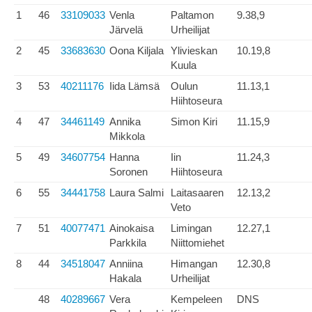
1
46
33109033
Venla
Paltamon
9.38,9
Järvelä
Urheilijat
2
45
33683630
Oona Kiljala
Ylivieskan
10.19,8
Kuula
3
53
40211176
Iida Lämsä
Oulun
11.13,1
Hiihtoseura
4
47
34461149
Annika
Simon Kiri
11.15,9
Mikkola
5
49
34607754
Hanna
Iin
11.24,3
Soronen
Hiihtoseura
6
55
34441758
Laura Salmi
Laitasaaren
12.13,2
Veto
7
51
40077471
Ainokaisa
Limingan
12.27,1
Parkkila
Niittomiehet
8
44
34518047
Anniina
Himangan
12.30,8
Hakala
Urheilijat
48
40289667
Vera
Kempeleen
DNS