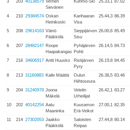
3
203
40138579
Verneri
Kuhmo-Ski
25.33,1
87.02
Sievänen
4
210
29384574
Oskari
Karihaaran
25.44,3
86.39
Heinikoski
Visa
5
208
29614163
Väinö
Sieppijärven
26.00,6
85.49
Pääkkölä
Sisu
6
207
28482147
Roope
Pyhäjärven
26.14,5
84.73
Haapakangas
Pohti
7
216
34606917
Antti Huusko
Ristijärven
26.19,8
84.45
Pyry
8
213
31160883
Kalle Määttä
Oulun
26.38,5
83.46
Hiihtoseura
9
204
31240978
Joona
Vetelin
26.42,1
83.27
Mäkelä
Urheilijat
10
202
40142254
Aatu
Kuusamon
27.00,1
82.35
Maaninka
Erä-Veikot
11
214
27302053
Jaakko
Saloisten
27.44,8
80.14
Pääkkölä
Reipas