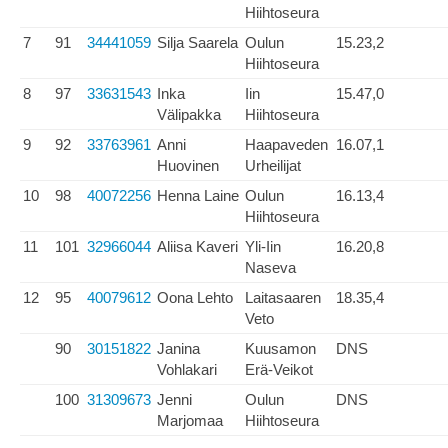
Hiihtoseura
7
91
34441059
Silja Saarela
Oulun
15.23,2
Hiihtoseura
8
97
33631543
Inka
Iin
15.47,0
Välipakka
Hiihtoseura
9
92
33763961
Anni
Haapaveden
16.07,1
Huovinen
Urheilijat
10
98
40072256
Henna Laine
Oulun
16.13,4
Hiihtoseura
11
101
32966044
Aliisa Kaveri
Yli-Iin
16.20,8
Naseva
12
95
40079612
Oona Lehto
Laitasaaren
18.35,4
Veto
90
30151822
Janina
Kuusamon
DNS
Vohlakari
Erä-Veikot
100
31309673
Jenni
Oulun
DNS
Marjomaa
Hiihtoseura