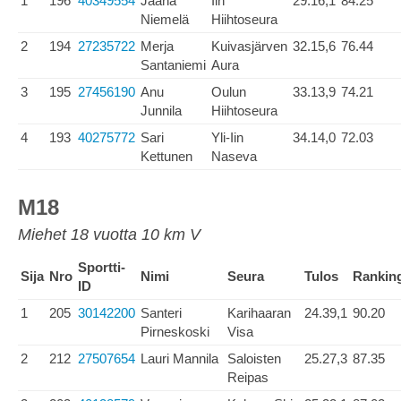
1
196
40349554
Jaana
Iin
29.16,1
84.25
Niemelä
Hiihtoseura
2
194
27235722
Merja
Kuivasjärven
32.15,6
76.44
Santaniemi
Aura
3
195
27456190
Anu
Oulun
33.13,9
74.21
Junnila
Hiihtoseura
4
193
40275772
Sari
Yli-Iin
34.14,0
72.03
Kettunen
Naseva
M18
Miehet 18 vuotta 10 km V
Sportti-
Sija
Nro
Nimi
Seura
Tulos
Rankin
ID
1
205
30142200
Santeri
Karihaaran
24.39,1
90.20
Pirneskoski
Visa
2
212
27507654
Lauri Mannila
Saloisten
25.27,3
87.35
Reipas