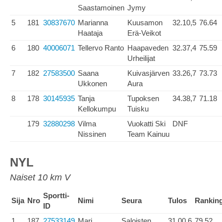
Saastamoinen
Jymy
5
181
30837670
Marianna
Kuusamon
32.10,5
76.64
Haataja
Erä-Veikot
6
180
40006071
Tellervo Ranto
Haapaveden
32.37,4
75.59
Urheilijat
7
182
27583500
Saana
Kuivasjärven
33.26,7
73.73
Ukkonen
Aura
8
178
30145935
Tanja
Tupoksen
34.38,7
71.18
Kellokumpu
Tuisku
179
32880298
Vilma
Vuokatti Ski
DNF
Nissinen
Team Kainuu
NYL
Naiset 10 km V
Sportti-
Sija
Nro
Nimi
Seura
Tulos
Rankin
ID
1
187
27533149
Mari
Saloisten
31.00,6
79.52