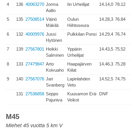
4
136
40063270
Jorma
Iin Urheilijat
14.14,0
78.12
Aalto
5
135
27508514
Väinö
Oulun
14.28,3
76.84
Mäkilä
Hiihtoseura
6
132
40009976
Jussi
Pulkkilan Ponsi
14.29,4
76.74
Hytönen
7
139
27567801
Heikki
Yppärin
14.43,5
75.52
Salminen
Urheilijat
8
133
27479847
Arto
Haapajärven
14.46,3
75.28
Koivuaho
Kiilat
9
140
27567076
Jari
Lapinlahden
14.52,5
74.75
Svanberg
Veto
131
27536858
Seppo
Kuusamon Erä-
DNF
Pajuniva
Veikot
M45
Miehet 45 vuotta 5 km V