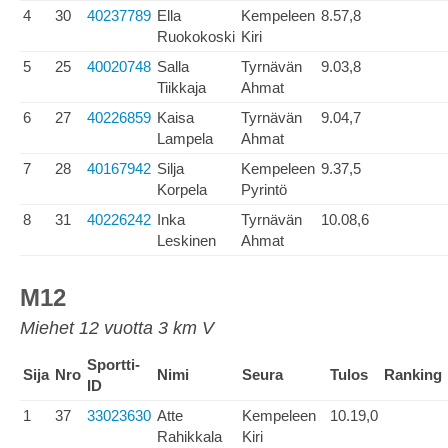
4
30
40237789
Ella
Kempeleen
8.57,8
Ruokokoski
Kiri
5
25
40020748
Salla
Tyrnävän
9.03,8
Tiikkaja
Ahmat
6
27
40226859
Kaisa
Tyrnävän
9.04,7
Lampela
Ahmat
7
28
40167942
Silja
Kempeleen
9.37,5
Korpela
Pyrintö
8
31
40226242
Inka
Tyrnävän
10.08,6
Leskinen
Ahmat
M12
Miehet 12 vuotta 3 km V
Sportti-
Sija
Nro
Nimi
Seura
Tulos
Ranking
ID
1
37
33023630
Atte
Kempeleen
10.19,0
Rahikkala
Kiri