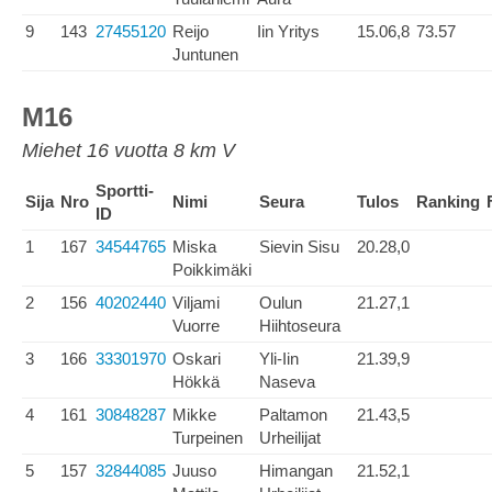
9
143
27455120
Reijo
Iin Yritys
15.06,8
73.57
Juntunen
M16
Miehet 16 vuotta 8 km V
Sportti-
Sija
Nro
Nimi
Seura
Tulos
Ranking
ID
1
167
34544765
Miska
Sievin Sisu
20.28,0
Poikkimäki
2
156
40202440
Viljami
Oulun
21.27,1
Vuorre
Hiihtoseura
3
166
33301970
Oskari
Yli-Iin
21.39,9
Hökkä
Naseva
4
161
30848287
Mikke
Paltamon
21.43,5
Turpeinen
Urheilijat
5
157
32844085
Juuso
Himangan
21.52,1