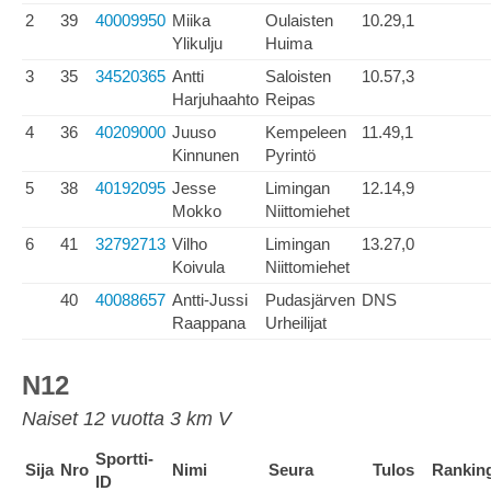
2
39
40009950
Miika
Oulaisten
10.29,1
Ylikulju
Huima
3
35
34520365
Antti
Saloisten
10.57,3
Harjuhaahto
Reipas
4
36
40209000
Juuso
Kempeleen
11.49,1
Kinnunen
Pyrintö
5
38
40192095
Jesse
Limingan
12.14,9
Mokko
Niittomiehet
6
41
32792713
Vilho
Limingan
13.27,0
Koivula
Niittomiehet
40
40088657
Antti-Jussi
Pudasjärven
DNS
Raappana
Urheilijat
N12
Naiset 12 vuotta 3 km V
Sportti-
Sija
Nro
Nimi
Seura
Tulos
Rankin
ID