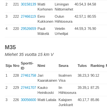
2
221
30158139
Matti
Limingan
40.54,3
84.58
Korhonen
Niittomiehet
3
222
27466119
Eero
Oulun
42.57,1
80.55
Kukkonen
Hiihtoseura
4
220
29526659
Pauli
Vetelin
44.59,3
76.90
Mäkelä
Urheilijat
M35
Miehet 35 vuotta 15 km V
Sportti-
Sija
Nro
Nimi
Seura
Tulos
Ranking
ID
1
228
27461758
Jari
Iisalmen
38.23,3
90.12
Kaarakainen
Visa
2
229
27441707
Kauko
Iin
39.39,1
87.25
Heinikoski
Hiihtoseura
3
226
30056600
Matti Laitala
Kalajoen
40.17,7
85.86
Junkkarit