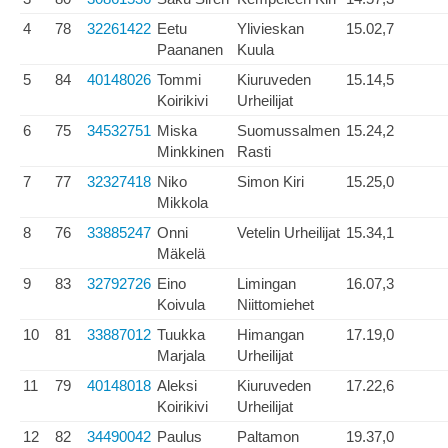
4
78
32261422
Eetu
Ylivieskan
15.02,7
Paananen
Kuula
5
84
40148026
Tommi
Kiuruveden
15.14,5
Koirikivi
Urheilijat
6
75
34532751
Miska
Suomussalmen
15.24,2
Minkkinen
Rasti
7
77
32327418
Niko
Simon Kiri
15.25,0
Mikkola
8
76
33885247
Onni
Vetelin Urheilijat
15.34,1
Mäkelä
9
83
32792726
Eino
Limingan
16.07,3
Koivula
Niittomiehet
10
81
33887012
Tuukka
Himangan
17.19,0
Marjala
Urheilijat
11
79
40148018
Aleksi
Kiuruveden
17.22,6
Koirikivi
Urheilijat
12
82
34490042
Paulus
Paltamon
19.37,0