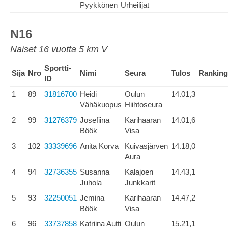
Pyykkönen
Urheilijat
N16
Naiset 16 vuotta 5 km V
Sportti-
Sija
Nro
Nimi
Seura
Tulos
Ranking
ID
1
89
31816700
Heidi
Oulun
14.01,3
Vähäkuopus
Hiihtoseura
2
99
31276379
Josefiina
Karihaaran
14.01,6
Böök
Visa
3
102
33339696
Anita Korva
Kuivasjärven
14.18,0
Aura
4
94
32736355
Susanna
Kalajoen
14.43,1
Juhola
Junkkarit
5
93
32250051
Jemina
Karihaaran
14.47,2
Böök
Visa
6
96
33737858
Katriina Autti
Oulun
15.21,1