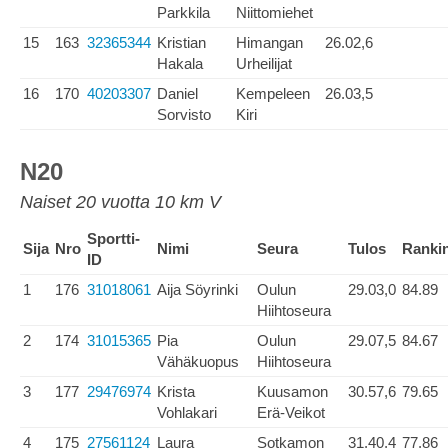
Parkkila
Niittomiehet
15
163
32365344
Kristian
Himangan
26.02,6
Hakala
Urheilijat
16
170
40203307
Daniel
Kempeleen
26.03,5
Sorvisto
Kiri
N20
Naiset 20 vuotta 10 km V
Sportti-
Sija
Nro
Nimi
Seura
Tulos
Ranki
ID
1
176
31018061
Aija Söyrinki
Oulun
29.03,0
84.89
Hiihtoseura
2
174
31015365
Pia
Oulun
29.07,5
84.67
Vähäkuopus
Hiihtoseura
3
177
29476974
Krista
Kuusamon
30.57,6
79.65
Vohlakari
Erä-Veikot
4
175
27561124
Laura
Sotkamon
31.40,4
77.86