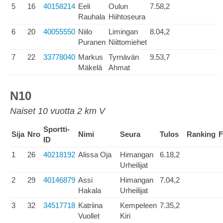
5
16
40158214
Eeli
Oulun
7.58,2
Rauhala
Hiihtoseura
6
20
40055550
Niilo
Limingan
8.04,2
Puranen
Niittomiehet
7
22
33778040
Markus
Tyrnävän
9.53,7
Mäkelä
Ahmat
N10
Naiset 10 vuotta 2 km V
Sportti-
Sija
Nro
Nimi
Seura
Tulos
Ranking
F
ID
1
26
40218192
Alissa Oja
Himangan
6.18,2
Urheilijat
2
29
40146879
Assi
Himangan
7.04,2
Hakala
Urheilijat
3
32
34517718
Katriina
Kempeleen
7.35,2
Vuollet
Kiri