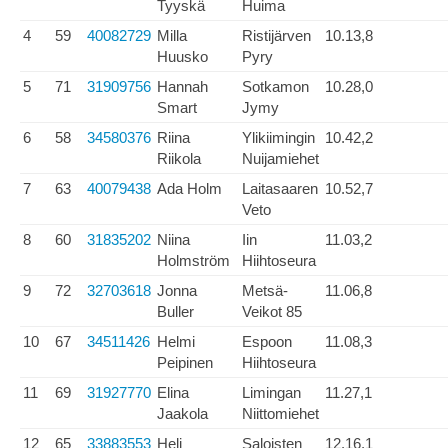
Tyyskä
Huima
4
59
40082729
Milla
Ristijärven
10.13,8
Huusko
Pyry
5
71
31909756
Hannah
Sotkamon
10.28,0
Smart
Jymy
6
58
34580376
Riina
Ylikiimingin
10.42,2
Riikola
Nuijamiehet
7
63
40079438
Ada Holm
Laitasaaren
10.52,7
Veto
8
60
31835202
Niina
Iin
11.03,2
Holmström
Hiihtoseura
9
72
32703618
Jonna
Metsä-
11.06,8
Buller
Veikot 85
10
67
34511426
Helmi
Espoon
11.08,3
Peipinen
Hiihtoseura
11
69
31927770
Elina
Limingan
11.27,1
Jaakola
Niittomiehet
12
65
33883553
Heli
Saloisten
12.16,1