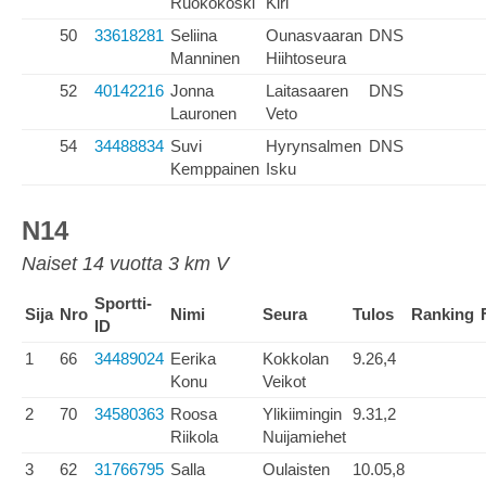
Ruokokoski
Kiri
50
33618281
Seliina
Ounasvaaran
DNS
Manninen
Hiihtoseura
52
40142216
Jonna
Laitasaaren
DNS
Lauronen
Veto
54
34488834
Suvi
Hyrynsalmen
DNS
Kemppainen
Isku
N14
Naiset 14 vuotta 3 km V
Sportti-
Sija
Nro
Nimi
Seura
Tulos
Ranking
ID
1
66
34489024
Eerika
Kokkolan
9.26,4
Konu
Veikot
2
70
34580363
Roosa
Ylikiimingin
9.31,2
Riikola
Nuijamiehet
3
62
31766795
Salla
Oulaisten
10.05,8