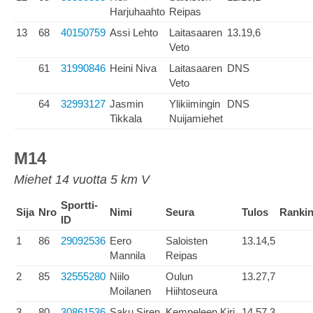
Harjuhaahto
Reipas
13
68
40150759
Assi Lehto
Laitasaaren
13.19,6
Veto
61
31990846
Heini Niva
Laitasaaren
DNS
Veto
64
32993127
Jasmin
Ylikiimingin
DNS
Tikkala
Nuijamiehet
M14
Miehet 14 vuotta 5 km V
Sportti-
Sija
Nro
Nimi
Seura
Tulos
Ranki
ID
1
86
29092536
Eero
Saloisten
13.14,5
Mannila
Reipas
2
85
32555280
Niilo
Oulun
13.27,7
Moilanen
Hiihtoseura
3
80
30861536
Saku Siren
Kempeleen Kiri
14.57,3