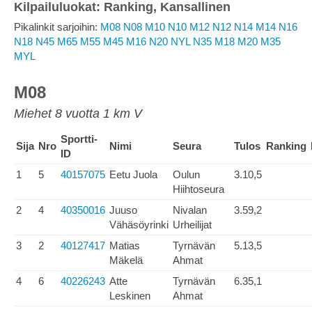
Kilpailuluokat: Ranking, Kansallinen
Pikalinkit sarjoihin:
M08
N08
M10
N10
M12
N12
N14
M14
N16
N18
N45
M65
M55
M45
M16
N20
NYL
N35
M18
M20
M35
MYL
M08
Miehet 8 vuotta 1 km V
Sportti-
Sija
Nro
Nimi
Seura
Tulos
Ranking
ID
1
5
40157075
Eetu Juola
Oulun
3.10,5
Hiihtoseura
2
4
40350016
Juuso
Nivalan
3.59,2
Vähäsöyrinki
Urheilijat
3
2
40127417
Matias
Tyrnävän
5.13,5
Mäkelä
Ahmat
4
6
40226243
Atte
Tyrnävän
6.35,1
Leskinen
Ahmat