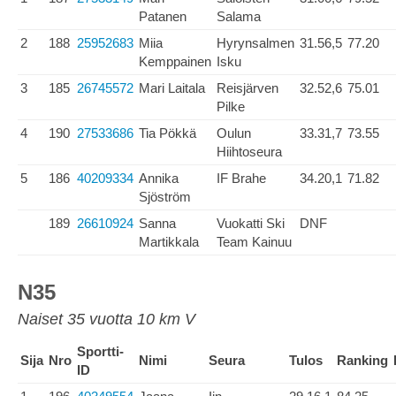
Patanen
Salama
2
188
25952683
Miia
Hyrynsalmen
31.56,5
77.20
Kemppainen
Isku
3
185
26745572
Mari Laitala
Reisjärven
32.52,6
75.01
Pilke
4
190
27533686
Tia Pökkä
Oulun
33.31,7
73.55
Hiihtoseura
5
186
40209334
Annika
IF Brahe
34.20,1
71.82
Sjöström
189
26610924
Sanna
Vuokatti Ski
DNF
Martikkala
Team Kainuu
N35
Naiset 35 vuotta 10 km V
Sportti-
Sija
Nro
Nimi
Seura
Tulos
Ranking
ID