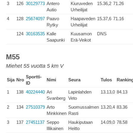
3
126
30129773
Antero
Kiuruveden
15.36,2
71.26
Autio
Urheilijat
4
128
25674097
Paavo
Haapaveden
15.37,6
71.16
Rytky
Urheilijat
124
30163535
Kalle
Kuusamon
DNS
Saapunki
Erä-Veikot
M55
Miehet 55 vuotta 5 km V
Sportti-
Sija
Nro
Nimi
Seura
Tulos
Rankin
ID
1
138
40224440
Ari
Lapinlahden
13.13,0
84.13
Svanberg
Veto
2
134
27510379
Arto
Suomussalmen
13.20,4
83.36
Minkkinen
Rasti
3
137
27451137
Seppo
Haukiputaan
14.09,0
78.58
Illikainen
Heitto