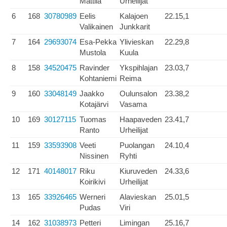
Mattila
Urheilijat
6
168
30780989
Eelis
Kalajoen
22.15,1
Valikainen
Junkkarit
7
164
29693074
Esa-Pekka
Ylivieskan
22.29,8
Mustola
Kuula
8
158
34520475
Ravinder
Ykspihlajan
23.03,7
Kohtaniemi
Reima
9
160
33048149
Jaakko
Oulunsalon
23.38,2
Kotajärvi
Vasama
10
169
30127115
Tuomas
Haapaveden
23.41,7
Ranto
Urheilijat
11
159
33593908
Veeti
Puolangan
24.10,4
Nissinen
Ryhti
12
171
40148017
Riku
Kiuruveden
24.33,6
Koirikivi
Urheilijat
13
165
33926465
Werneri
Alavieskan
25.01,5
Pudas
Viri
14
162
31038973
Petteri
Limingan
25.16,7