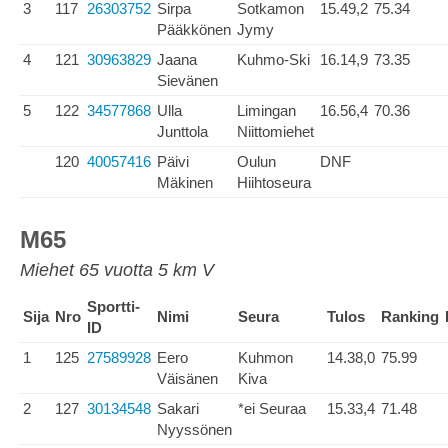
3
117
26303752
Sirpa
Sotkamon
15.49,2
75.34
Pääkkönen
Jymy
4
121
30963829
Jaana
Kuhmo-Ski
16.14,9
73.35
Sievänen
5
122
34577868
Ulla
Limingan
16.56,4
70.36
Junttola
Niittomiehet
120
40057416
Päivi
Oulun
DNF
Mäkinen
Hiihtoseura
M65
Miehet 65 vuotta 5 km V
Sportti-
Sija
Nro
Nimi
Seura
Tulos
Ranking
ID
1
125
27589928
Eero
Kuhmon
14.38,0
75.99
Väisänen
Kiva
2
127
30134548
Sakari
*ei Seuraa
15.33,4
71.48
Nyyssönen