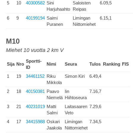
5
10
40300582
Sini
Saloisten
6.09,5
Harjuhaahto
Reipas
6
9
40199194
Saimi
Limingan
6.15,1
Puranen
Niittomiehet
M10
Miehet 10 vuotta 2 km V
Sportti-
Sija
Nro
Nimi
Seura
Tulos
Ranking
FIS
ID
1
19
34461152
Riku
Simon Kiri
6.49,4
Mikkola
2
18
40150381
Paavo
Iin
7.16,7
Niemelä
Hiihtoseura
3
21
40231019
Matti
Laitasaaren
7.29,6
Salmi
Veto
4
17
34415988
Oskari
Limingan
7.34,5
Jaakola
Niittomiehet