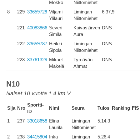
Mokko
Niittomiehet
8
229
33659729
Viljami
Limingan
6.37,9
Ylilauri
Niittomiehet
221
40083866
Severi
Kuivasjärven
DNS
Similä
Aura
222
33659787
Heikki
Limingan
DNS
Sipola
Niittomiehet
223
33761329
Mikael
Tyrnävän
DNS
Mäkelä
Ahmat
N10
Naiset 10 vuotta 1.4 km V
Sportti-
Sija
Nro
Nimi
Seura
Tulos
Ranking
FIS
ID
1
237
33018658
Elina
Limingan
5.14,3
Laurila
Niittomiehet
2
238
34415904
Inka
Limingan
5.26,4