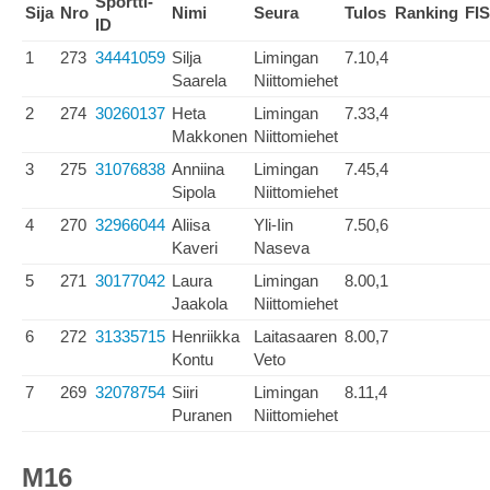
Sportti-
Sija
Nro
Nimi
Seura
Tulos
Ranking
FIS
ID
1
273
34441059
Silja
Limingan
7.10,4
Saarela
Niittomiehet
2
274
30260137
Heta
Limingan
7.33,4
Makkonen
Niittomiehet
3
275
31076838
Anniina
Limingan
7.45,4
Sipola
Niittomiehet
4
270
32966044
Aliisa
Yli-Iin
7.50,6
Kaveri
Naseva
5
271
30177042
Laura
Limingan
8.00,1
Jaakola
Niittomiehet
6
272
31335715
Henriikka
Laitasaaren
8.00,7
Kontu
Veto
7
269
32078754
Siiri
Limingan
8.11,4
Puranen
Niittomiehet
M16