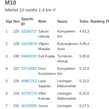
M10
Miehet 10 vuotta 1.4 km V
Sportti-
Sija
Nro
Nimi
Seura
Tulos
Ranking
F
ID
1
225
33250717
Sakari
Kempeleen
4.43,3
Ukkola
Kiri
2
228
31633679
Viljami
Kuivasjärven
4.48,4
Marjala
Aura
3
230
34463192
Eeli Kujala
Tyrnävän
5.00,8
Ahmat
4
227
33714062
Ossi
Kempeleen
5.19,9
Koskiniemi
Kiri
5
226
40067212
Lauri
Limingan
5.23,5
Saarela
Niittomiehet
6
224
32792713
Vilho
Limingan
6.10,6
Koivula
Niittomiehet
7
231
40192095
Jesse
Limingan
6.27,5