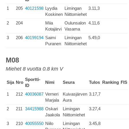
1
205
40121598
Lyydia
Limingan
3.11,3
Koskinen
Niittomiehet
2
204
Miia
Oulunsalon
4.11,6
Kotajärvi
Vasama
3
206
40199194
Saimi
Limingan
5.49,0
Puranen
Niittomiehet
M08
Miehet 8 vuotta 0.8 km V
Sportti-
Sija
Nro
Nimi
Seura
Tulos
Ranking
FIS
ID
1
212
40036087
Verneri
Kuivasjärven
3.17,7
Marjala
Aura
2
211
34415988
Oskari
Limingan
3.27,4
Jaakola
Niittomiehet
3
210
40055550
Niilo
Limingan
3.45,8