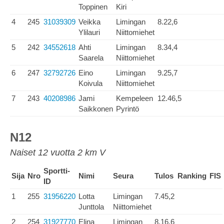
Toppinen
Kiri
4
245
31039309
Veikka
Limingan
8.22,6
Ylilauri
Niittomiehet
5
242
34552618
Ahti
Limingan
8.34,4
Saarela
Niittomiehet
6
247
32792726
Eino
Limingan
9.25,7
Koivula
Niittomiehet
7
243
40208986
Jami
Kempeleen
12.46,5
Saikkonen
Pyrintö
N12
Naiset 12 vuotta 2 km V
Sportti-
Sija
Nro
Nimi
Seura
Tulos
Ranking
FIS
ID
1
255
31956220
Lotta
Limingan
7.45,2
Junttola
Niittomiehet
2
254
31927770
Elina
Limingan
8.16,6