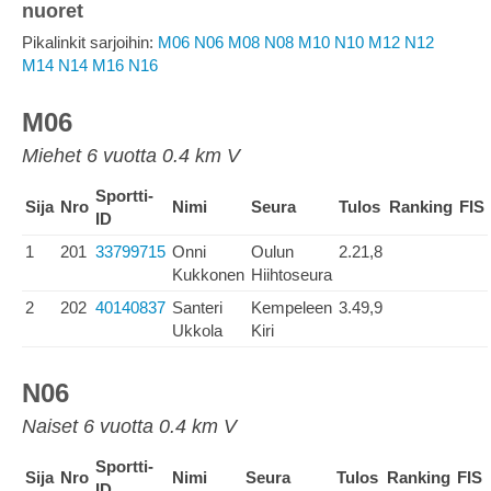
nuoret
Pikalinkit sarjoihin:
M06
N06
M08
N08
M10
N10
M12
N12
M14
N14
M16
N16
M06
Miehet 6 vuotta 0.4 km V
Sportti-
Sija
Nro
Nimi
Seura
Tulos
Ranking
FIS
ID
1
201
33799715
Onni
Oulun
2.21,8
Kukkonen
Hiihtoseura
2
202
40140837
Santeri
Kempeleen
3.49,9
Ukkola
Kiri
N06
Naiset 6 vuotta 0.4 km V
Sportti-
Sija
Nro
Nimi
Seura
Tulos
Ranking
FIS
ID