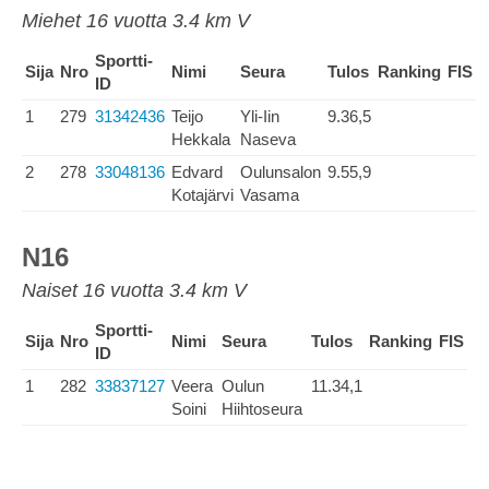
Miehet 16 vuotta 3.4 km V
Sportti-
Sija
Nro
Nimi
Seura
Tulos
Ranking
FIS
ID
1
279
31342436
Teijo
Yli-Iin
9.36,5
Hekkala
Naseva
2
278
33048136
Edvard
Oulunsalon
9.55,9
Kotajärvi
Vasama
N16
Naiset 16 vuotta 3.4 km V
Sportti-
Sija
Nro
Nimi
Seura
Tulos
Ranking
FIS
ID
1
282
33837127
Veera
Oulun
11.34,1
Soini
Hiihtoseura