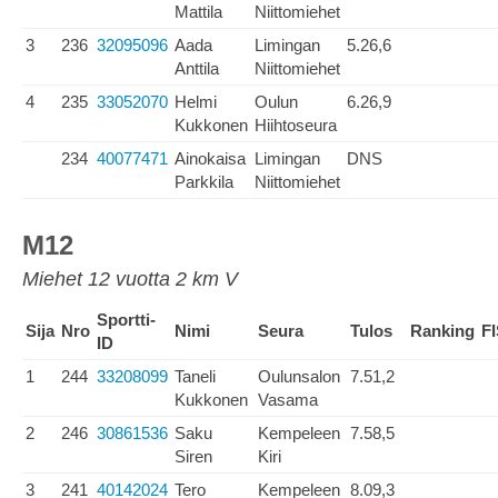
Mattila
Niittomiehet
3
236
32095096
Aada
Limingan
5.26,6
Anttila
Niittomiehet
4
235
33052070
Helmi
Oulun
6.26,9
Kukkonen
Hiihtoseura
234
40077471
Ainokaisa
Limingan
DNS
Parkkila
Niittomiehet
M12
Miehet 12 vuotta 2 km V
Sportti-
Sija
Nro
Nimi
Seura
Tulos
Ranking
F
ID
1
244
33208099
Taneli
Oulunsalon
7.51,2
Kukkonen
Vasama
2
246
30861536
Saku
Kempeleen
7.58,5
Siren
Kiri
3
241
40142024
Tero
Kempeleen
8.09,3