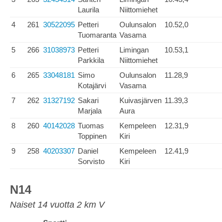
Laurila
Niittomiehet
4
261
30522095
Petteri
Oulunsalon
10.52,0
Tuomaranta
Vasama
5
266
31038973
Petteri
Limingan
10.53,1
Parkkila
Niittomiehet
6
265
33048181
Simo
Oulunsalon
11.28,9
Kotajärvi
Vasama
7
262
31327192
Sakari
Kuivasjärven
11.39,3
Marjala
Aura
8
260
40142028
Tuomas
Kempeleen
12.31,9
Toppinen
Kiri
9
258
40203307
Daniel
Kempeleen
12.41,9
Sorvisto
Kiri
N14
Naiset 14 vuotta 2 km V