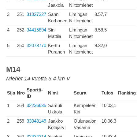
Jaakola
Niittomiehet
3
251
31927327
Sanni
Limingan
8.57,7
Korhonen
Niittomiehet
4
252
34415894
Sini
Limingan
8.58,5
Mattila
Niittomiehet
5
250
32078770
Kerttu
Limingan
9.32,0
Puranen
Niittomiehet
M14
Miehet 14 vuotta 3.4 km V
Sportti-
Sija
Nro
Nimi
Seura
Tulos
Ranking
ID
1
264
32236635
Samuli
Kempeleen
10.03,1
Ukkola
Kiri
2
259
33048149
Jaakko
Oulunsalon
10.06,3
Kotajärvi
Vasama
3
263
32434314
Santeri
Limingan
10.43,4