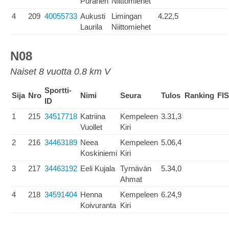
Puranen
Niittomiehet
4
209
40055733
Aukusti
Limingan
4.22,5
Laurila
Niittomiehet
N08
Naiset 8 vuotta 0.8 km V
Sportti-
Sija
Nro
Nimi
Seura
Tulos
Ranking
FIS
ID
1
215
34517718
Katriina
Kempeleen
3.31,3
Vuollet
Kiri
2
216
34463189
Neea
Kempeleen
5.06,4
Koskiniemi
Kiri
3
217
34463192
Eeli Kujala
Tyrnävän
5.34,0
Ahmat
4
218
34591404
Henna
Kempeleen
6.24,9
Koivuranta
Kiri