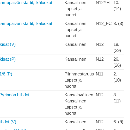
mupäivän startit, ikäluokat
Kansallinen
N12YH
10.
Lapset ja
(14)
nuoret
mupäivän startit, ikäluokat
Kansallinen
N12_FC
3. (3)
Lapset ja
nuoret
kisat (V)
Kansallinen
N12
18.
(29)
kisat (P)
Kansallinen
N12
26.
(26)
1/6 (P)
Piirinmestaruus
N11
2.
Lapset ja
(10)
nuoret
yrinnön hiihdot
Kansainvälinen
N12
8.
Kansallinen
(11)
Lapset ja
nuoret
iihdot (V)
Kansallinen
N12
6. (9)