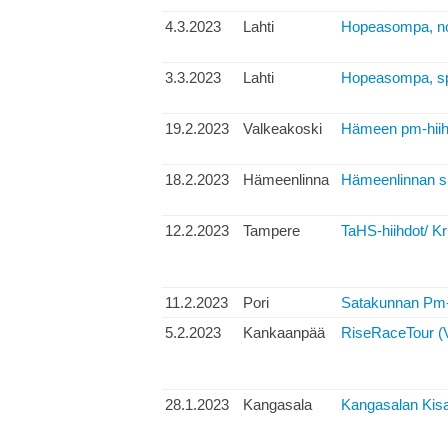
4.3.2023
Lahti
Hopeasompa, no
3.3.2023
Lahti
Hopeasompa, spr
19.2.2023
Valkeakoski
Hämeen pm-hiihd
18.2.2023
Hämeenlinna
Hämeenlinnan sp
12.2.2023
Tampere
TaHS-hiihdot/ Kr
11.2.2023
Pori
Satakunnan Pm-v
5.2.2023
Kankaanpää
RiseRaceTour (
28.1.2023
Kangasala
Kangasalan Kisa