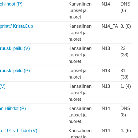
ohiihdot (P)
Kansallinen
N14
DNS
Lapset ja
(6)
nuoret
intti/ KristaCup
Kansallinen
N14_FA
8. (8)
Lapset ja
nuoret
uuskilpailu (V)
Kansallinen
N13
22.
Lapset ja
(38)
nuoret
uuskilpailu (P)
Lapset ja
N13
31.
nuoret
(38)
(V)
Kansallinen
N13
1. (4)
Lapset ja
nuoret
n Hiihdot (P)
Kansallinen
N14
DNS
Lapset ja
(8)
nuoret
e 101 v hiihdot (V)
Kansallinen
N14
4. (6)
Lapset ja