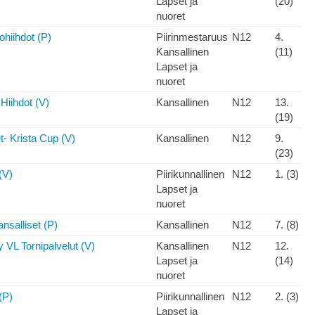
Lapset ja
(20)
nuoret
ohiihdot (P)
Piirinmestaruus
N12
4.
Kansallinen
(11)
Lapset ja
nuoret
 Hiihdot (V)
Kansallinen
N12
13.
(19)
t- Krista Cup (V)
Kansallinen
N12
9.
(23)
(V)
Piirikunnallinen
N12
1. (3)
Lapset ja
nuoret
nsalliset (P)
Kansallinen
N12
7. (8)
VL Tornipalvelut (V)
Kansallinen
N12
12.
Lapset ja
(14)
nuoret
(P)
Piirikunnallinen
N12
2. (3)
Lapset ja