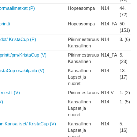
rmaalimatkat (P)
Hopeasompa
N14
44.
(72)
intti
Hopeasompa
N14_FA
50.
(151)
ot/ KristaCup (P)
Piirinmestaruus
N14
3. (6)
Kansallinen
rintti/pm/KristaCup (V)
Piirinmestaruus
N14_FA
5.
Kansallinen
(23)
istaCup osakilpailu (V)
Kansallinen
N14
13.
Lapset ja
(17)
nuoret
iestit (V)
Piirinmestaruus
N14-V
1. (2)
V)
Kansallinen
N14
1. (5)
Lapset ja
nuoret
n Kansalliset/ KristaCup (V)
Kansallinen
N14
5.
Lapset ja
(16)
nuoret