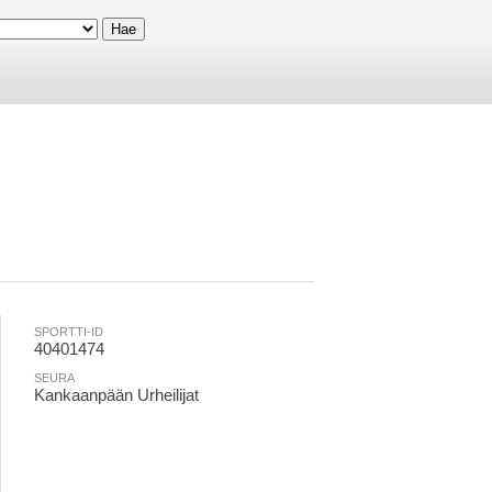
SPORTTI-ID
40401474
SEURA
Kankaanpään Urheilijat