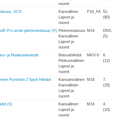
nuoret
taruus, XCX
Kansallinen
P16_FA
51.
Lapset ja
(80)
nuoret
to/E-P:n avoin piirinmestaruus (V)
Piirinmestaruus
M16
DNS
Kansallinen
(5)
Lapset ja
nuoret
so- ja Maakuntaviestit
Massahiihdot
MKV-V
6.
Piirikunnallinen
(12)
Lapset ja
nuoret
een Pyrinnön J Sport Hiihdot
Kansainvälinen
M16
7.
Kansallinen
(29)
Lapset ja
nuoret
hdot (V)
Kansallinen
M16
4.
Lapset ja
(10)
nuoret