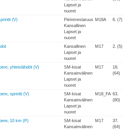
Lapset ja
nuoret
rintti (V)
Piirinmestaruus
M18A
6. (7)
Kansallinen
Lapset ja
nuoret
hdot
Kansallinen
M17
2. (5)
Lapset ja
nuoret
re, yhteislähdöt (V)
SM-kisat
M17
18.
Kansainvälinen
(64)
Lapset ja
nuoret
e, sprintti (V)
SM-kisat
M18_FA
63.
Kansainvälinen
(80)
Lapset ja
nuoret
re, 10 km (P)
SM-kisat
M17
37.
Kansainvälinen
(64)