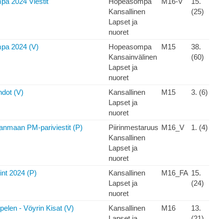
a 2024 Viestit
Hopeasompa
M16-V
15.
Kansallinen
(25)
Lapset ja
nuoret
pa 2024 (V)
Hopeasompa
M15
38.
Kansainvälinen
(60)
Lapset ja
nuoret
hdot (V)
Kansallinen
M15
3. (6)
Lapset ja
nuoret
anmaan PM-pariviestit (P)
Piirinmestaruus
M16_V
1. (4)
Kansallinen
Lapset ja
nuoret
nt 2024 (P)
Kansallinen
M16_FA
15.
Lapset ja
(24)
nuoret
pelen - Vöyrin Kisat (V)
Kansallinen
M16
13.
Lapset ja
(21)