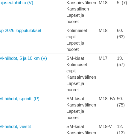
jaseutuhiihto (V)
Kansainvälinen
M18
5. (7)
Kansallinen
Lapset ja
nuoret
p 2026 lopputulokset
Kotimaiset
M18
60.
cupit
(63)
Lapset ja
nuoret
-hiihdot, 5 ja 10 km (V)
SM-kisat
M17
19.
Kotimaiset
(57)
cupit
Kansainvälinen
Lapset ja
nuoret
-hiihdot, sprintti (P)
SM-kisat
M18_FA
50.
Kansainvälinen
(75)
Lapset ja
nuoret
-hiihdot, viestit
SM-kisat
M18-V
12.
Kansainvälinen
(13)