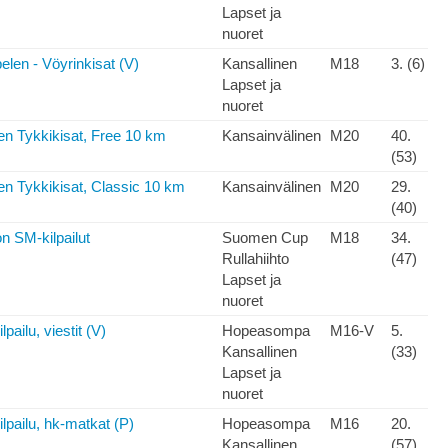
Lapset ja
nuoret
elen - Vöyrinkisat (V)
Kansallinen
M18
3. (6)
Lapset ja
nuoret
en Tykkikisat, Free 10 km
Kansainvälinen
M20
40.
(53)
n Tykkikisat, Classic 10 km
Kansainvälinen
M20
29.
(40)
on SM-kilpailut
Suomen Cup
M18
34.
Rullahiihto
(47)
Lapset ja
nuoret
pailu, viestit (V)
Hopeasompa
M16-V
5.
Kansallinen
(33)
Lapset ja
nuoret
lpailu, hk-matkat (P)
Hopeasompa
M16
20.
Kansallinen
(57)