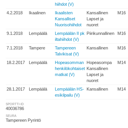
hiihdot (V)
4.2.2018
Ikaalinen
Ikaalisten
Kansallinen
M16
Kansalliset
Lapset ja
Nuorisohiihdot
nuoret
9.1.2018
Lempäälä
Lempäälän II pk
Piirikunnallinen
M16
iltahiihdot (V)
7.1.2018
Tampere
Tampereen
Kansallinen
M16
Talvikisat (V)
18.2.2017
Lempäälä
Hopeasomman
Hopeasompa
M14
henkilökohtaiset
Kansallinen
matkat (V)
Lapset ja
nuoret
28.1.2017
Lempäälä
Lempäälän HS-
Kansallinen
M14
esikilpailu (V)
SPORTTI-ID
40036786
SEURA
Tampereen Pyrintö