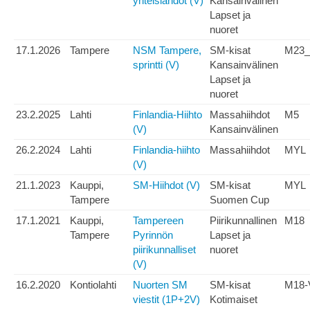
yhteislähdöt (V)
Kansainvälinen
Lapset ja
nuoret
17.1.2026
Tampere
NSM Tampere,
SM-kisat
M23_
sprintti (V)
Kansainvälinen
Lapset ja
nuoret
23.2.2025
Lahti
Finlandia-Hiihto
Massahiihdot
M5
(V)
Kansainvälinen
26.2.2024
Lahti
Finlandia-hiihto
Massahiihdot
MYL
(V)
21.1.2023
Kauppi,
SM-Hiihdot (V)
SM-kisat
MYL
Tampere
Suomen Cup
17.1.2021
Kauppi,
Tampereen
Piirikunnallinen
M18
Tampere
Pyrinnön
Lapset ja
piirikunnalliset
nuoret
(V)
16.2.2020
Kontiolahti
Nuorten SM
SM-kisat
M18-
viestit (1P+2V)
Kotimaiset