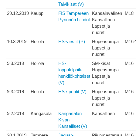
Talvikisat (V)
29.12.2019
Kauppi
FIS Tampereen
Kansainvälinen
M18
Pyrinnön hiihdot
Kansallinen
Lapset ja
nuoret
10.3.2019
Hollola
HS-viestit (P)
Hopeasompa
M16-
Lapset ja
nuoret
9.3.2019
Hollola
HS-
SM-kisat
M16
loppukilpailu,
Hopeasompa
henkilökohtaiset
Lapset ja
(V)
nuoret
9.3.2019
Hollola
HS-sprintit (V)
Hopeasompa
M16
Lapset ja
nuoret
9.2.2019
Kangasala
Kangasalan
Kansallinen
M16
Kisan
Kansalliset (V)
20.1.2019
Tampere
Jaguar-
Piirinmestaruus
M16