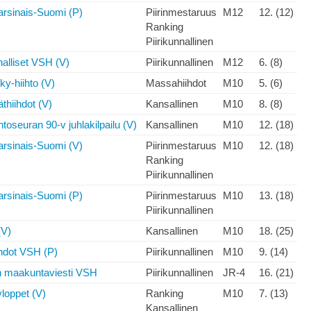
arsinais-Suomi (P)
Piirinmestaruus
M12
12. (12)
Ranking
Piirikunnallinen
nnalliset VSH (V)
Piirikunnallinen
M12
6. (8)
ky-hiihto (V)
Massahiihdot
M10
5. (6)
thiihdot (V)
Kansallinen
M10
8. (8)
toseuran 90-v juhlakilpailu (V)
Kansallinen
M10
12. (18)
arsinais-Suomi (V)
Piirinmestaruus
M10
12. (18)
Ranking
Piirikunnallinen
arsinais-Suomi (P)
Piirinmestaruus
M10
13. (18)
Piirikunnallinen
(V)
Kansallinen
M10
18. (25)
hdot VSH (P)
Piirikunnallinen
M10
9. (14)
 maakuntaviesti VSH
Piirikunnallinen
JR-4
16. (21)
yloppet (V)
Ranking
M10
7. (13)
Kansallinen