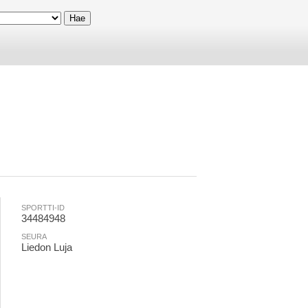
SPORTTI-ID
34484948
SEURA
Liedon Luja