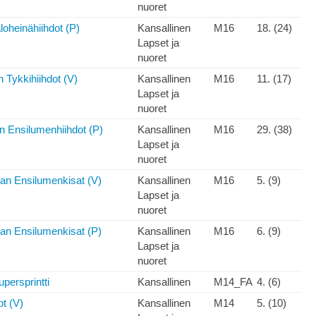
nuoret
loheinähiihdot (P)
Kansallinen
M16
18. (24)
Lapset ja
nuoret
n Tykkihiihdot (V)
Kansallinen
M16
11. (17)
Lapset ja
nuoret
n Ensilumenhiihdot (P)
Kansallinen
M16
29. (38)
Lapset ja
nuoret
n Ensilumenkisat (V)
Kansallinen
M16
5. (9)
Lapset ja
nuoret
n Ensilumenkisat (P)
Kansallinen
M16
6. (9)
Lapset ja
nuoret
upersprintti
Kansallinen
M14_FA
4. (6)
t (V)
Kansallinen
M14
5. (10)