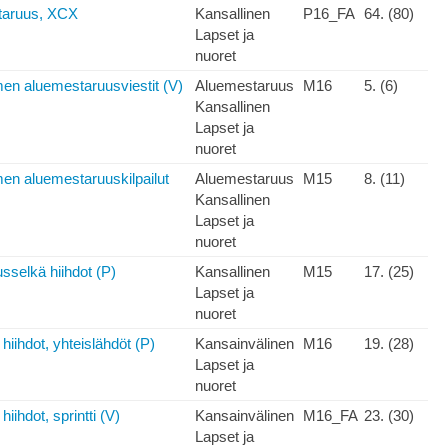
taruus, XCX
Kansallinen
P16_FA
64. (80)
Lapset ja
nuoret
en aluemestaruusviestit (V)
Aluemestaruus
M16
5. (6)
Kansallinen
Lapset ja
nuoret
en aluemestaruuskilpailut
Aluemestaruus
M15
8. (11)
Kansallinen
Lapset ja
nuoret
sselkä hiihdot (P)
Kansallinen
M15
17. (25)
Lapset ja
nuoret
hiihdot, yhteislähdöt (P)
Kansainvälinen
M16
19. (28)
Lapset ja
nuoret
iihdot, sprintti (V)
Kansainvälinen
M16_FA
23. (30)
Lapset ja