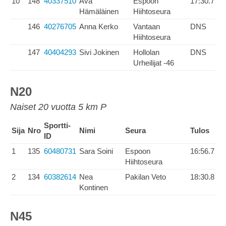
10
148
40337510
Ava
Espoon
17:30.7
Hämäläinen
Hiihtoseura
146
40276705
Anna Kerko
Vantaan
DNS
Hiihtoseura
147
40404293
Sivi Jokinen
Hollolan
DNS
Urheilijat -46
N20
Naiset 20 vuotta 5 km P
Sportti-
Sija
Nro
Nimi
Seura
Tulos
ID
1
135
60480731
Sara Soini
Espoon
16:56.7
Hiihtoseura
2
134
60382614
Nea
Pakilan Veto
18:30.8
Kontinen
N45