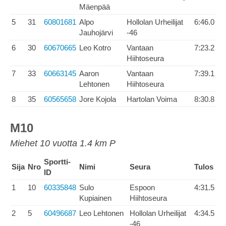
Mäenpää
5
31
60801681
Alpo
Hollolan Urheilijat
6:46.0
Jauhojärvi
-46
6
30
60670665
Leo Kotro
Vantaan
7:23.2
Hiihtoseura
7
33
60663145
Aaron
Vantaan
7:39.1
Lehtonen
Hiihtoseura
8
35
60565658
Jore Kojola
Hartolan Voima
8:30.8
M10
Miehet 10 vuotta 1.4 km P
Sportti-
Sija
Nro
Nimi
Seura
Tulos
ID
1
10
60335848
Sulo
Espoon
4:31.5
Kupiainen
Hiihtoseura
2
5
60496687
Leo Lehtonen
Hollolan Urheilijat
4:34.5
-46