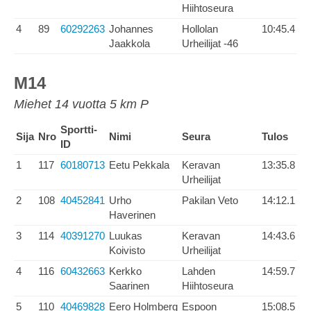
Hiihtoseura
4
89
60292263
Johannes
Hollolan
10:45.4
Jaakkola
Urheilijat -46
M14
Miehet 14 vuotta 5 km P
Sportti-
Sija
Nro
Nimi
Seura
Tulos
ID
1
117
60180713
Eetu Pekkala
Keravan
13:35.8
Urheilijat
2
108
40452841
Urho
Pakilan Veto
14:12.1
Haverinen
3
114
40391270
Luukas
Keravan
14:43.6
Koivisto
Urheilijat
4
116
60432663
Kerkko
Lahden
14:59.7
Saarinen
Hiihtoseura
5
110
40469828
Eero Holmberg
Espoon
15:08.5