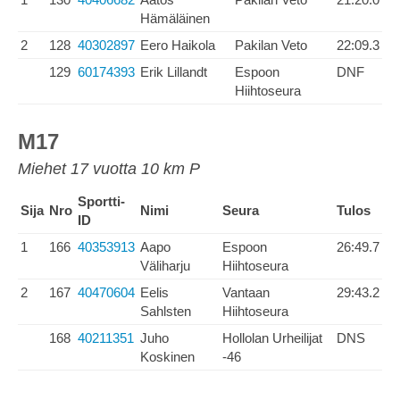
Hämäläinen
2
128
40302897
Eero Haikola
Pakilan Veto
22:09.3
129
60174393
Erik Lillandt
Espoon
DNF
Hiihtoseura
M17
Miehet 17 vuotta 10 km P
Sportti-
Sija
Nro
Nimi
Seura
Tulos
ID
1
166
40353913
Aapo
Espoon
26:49.7
Väliharju
Hiihtoseura
2
167
40470604
Eelis
Vantaan
29:43.2
Sahlsten
Hiihtoseura
168
40211351
Juho
Hollolan Urheilijat
DNS
Koskinen
-46