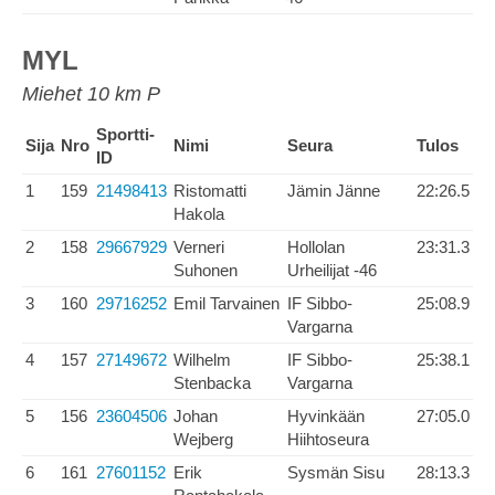
MYL
Miehet 10 km P
Sportti-
Sija
Nro
Nimi
Seura
Tulos
ID
1
159
21498413
Ristomatti
Jämin Jänne
22:26.5
Hakola
2
158
29667929
Verneri
Hollolan
23:31.3
Suhonen
Urheilijat -46
3
160
29716252
Emil Tarvainen
IF Sibbo-
25:08.9
Vargarna
4
157
27149672
Wilhelm
IF Sibbo-
25:38.1
Stenbacka
Vargarna
5
156
23604506
Johan
Hyvinkään
27:05.0
Wejberg
Hiihtoseura
6
161
27601152
Erik
Sysmän Sisu
28:13.3