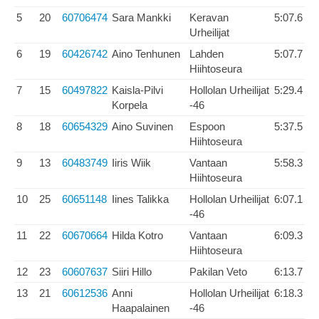
5
20
60706474
Sara Mankki
Keravan
5:07.6
Urheilijat
6
19
60426742
Aino Tenhunen
Lahden
5:07.7
Hiihtoseura
7
15
60497822
Kaisla-Pilvi
Hollolan Urheilijat
5:29.4
Korpela
-46
8
18
60654329
Aino Suvinen
Espoon
5:37.5
Hiihtoseura
9
13
60483749
Iiris Wiik
Vantaan
5:58.3
Hiihtoseura
10
25
60651148
Iines Talikka
Hollolan Urheilijat
6:07.1
-46
11
22
60670664
Hilda Kotro
Vantaan
6:09.3
Hiihtoseura
12
23
60607637
Siiri Hillo
Pakilan Veto
6:13.7
13
21
60612536
Anni
Hollolan Urheilijat
6:18.3
Haapalainen
-46