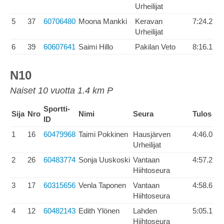
Urheilijat
5
37
60706480
Moona Mankki
Keravan
7:24.2
Urheilijat
6
39
60607641
Saimi Hillo
Pakilan Veto
8:16.1
N10
Naiset 10 vuotta 1.4 km P
Sportti-
Sija
Nro
Nimi
Seura
Tulos
ID
1
16
60479968
Taimi Pokkinen
Hausjärven
4:46.0
Urheilijat
2
26
60483774
Sonja Uuskoski
Vantaan
4:57.2
Hiihtoseura
3
17
60315656
Venla Taponen
Vantaan
4:58.6
Hiihtoseura
4
12
60482143
Edith Ylönen
Lahden
5:05.1
Hiihtoseura