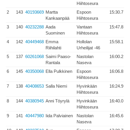
Hiihtoseura
2
143
40193669
Martta
Espoon
15:30.7
Kankaanpää
Hiihtoseura
3
140
40232288
Aada
Vantaan
15:47.8
Suominen
Hiihtoseura
4
142
40449468
Emma
Hollolan
15:58.1
Riihilahti
Urheilijat -46
5
137
60261068
Saimi Paaso-
Nastolan
16:00.2
Rantala
Naseva
6
145
40350068
Ella Pulkkinen
Espoon
16:06.8
Hiihtoseura
7
138
40408653
Salla Niemi
Hyvinkään
16:24.9
Hiihtoseura
8
144
40380945
Anni Töyrylä
Hyvinkään
16:40.0
Hiihtoseura
9
141
40447980
Iida Palviainen
Nastolan
16:45.6
Naseva