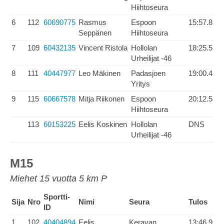
Hiihtoseura
6
112
60690775
Rasmus
Espoon
15:57.8
Seppänen
Hiihtoseura
7
109
60432135
Vincent Ristola
Hollolan
18:25.5
Urheilijat -46
8
111
40447977
Leo Mäkinen
Padasjoen
19:00.4
Yritys
9
115
60667578
Mitja Riikonen
Espoon
20:12.5
Hiihtoseura
113
60153225
Eelis Koskinen
Hollolan
DNS
Urheilijat -46
M15
Miehet 15 vuotta 5 km P
Sportti-
Sija
Nro
Nimi
Seura
Tulos
ID
1
102
40404894
Eelis
Keravan
13:46.9