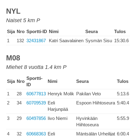
NYL
Naiset 5 km P
Sija
Nro
Sportti-ID
Nimi
Seura
Tulos
1
132
32431867
Katri Saavalainen
Sysmän Sisu
15:30.6
M08
Miehet 8 vuotta 1.4 km P
Sportti-
Sija
Nro
Nimi
Seura
Tulos
ID
1
28
60677813
Henryk Molik
Pakilan Veto
5:13.6
2
34
60709539
Eeli
Espoon Hiihtoseura
5:40.4
Harjunpää
3
29
60497856
Iivo Niemi
Hyvinkään
5:55.9
Hiihtoseura
4
32
60668363
Eeli
Mäntsälän Urheilijat
6:00.4