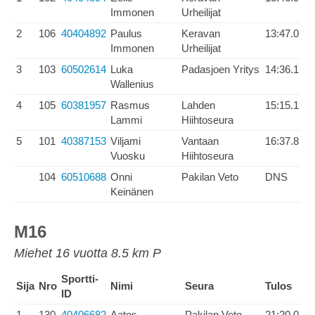
Immonen
Urheilijat
2
106
40404892
Paulus
Keravan
13:47.0
Immonen
Urheilijat
3
103
60502614
Luka
Padasjoen Yritys
14:36.1
Wallenius
4
105
60381957
Rasmus
Lahden
15:15.1
Lammi
Hiihtoseura
5
101
40387153
Viljami
Vantaan
16:37.8
Vuosku
Hiihtoseura
104
60510688
Onni
Pakilan Veto
DNS
Keinänen
M16
Miehet 16 vuotta 8.5 km P
Sportti-
Sija
Nro
Nimi
Seura
Tulos
ID
1
130
40406682
Aatos
Pakilan Veto
21:20.0