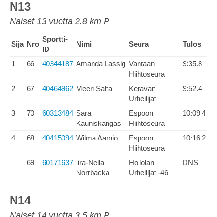
N13
Naiset 13 vuotta 2.8 km P
Sportti-
Sija
Nro
Nimi
Seura
Tulos
ID
1
66
40344187
Amanda Lassig
Vantaan
9:35.8
Hiihtoseura
2
67
40464962
Meeri Saha
Keravan
9:52.4
Urheilijat
3
70
60313484
Sara
Espoon
10:09.4
Kauniskangas
Hiihtoseura
4
68
40415094
Wilma Aarnio
Espoon
10:16.2
Hiihtoseura
69
60171637
Iira-Nella
Hollolan
DNS
Norrbacka
Urheilijat -46
N14
Naiset 14 vuotta 3.5 km P