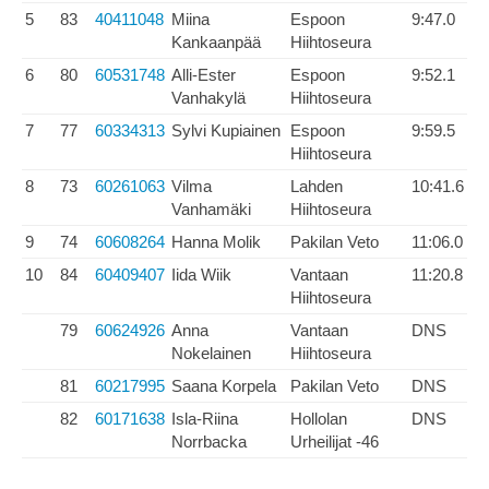
5
83
40411048
Miina
Espoon
9:47.0
Kankaanpää
Hiihtoseura
6
80
60531748
Alli-Ester
Espoon
9:52.1
Vanhakylä
Hiihtoseura
7
77
60334313
Sylvi Kupiainen
Espoon
9:59.5
Hiihtoseura
8
73
60261063
Vilma
Lahden
10:41.6
Vanhamäki
Hiihtoseura
9
74
60608264
Hanna Molik
Pakilan Veto
11:06.0
10
84
60409407
Iida Wiik
Vantaan
11:20.8
Hiihtoseura
79
60624926
Anna
Vantaan
DNS
Nokelainen
Hiihtoseura
81
60217995
Saana Korpela
Pakilan Veto
DNS
82
60171638
Isla-Riina
Hollolan
DNS
Norrbacka
Urheilijat -46