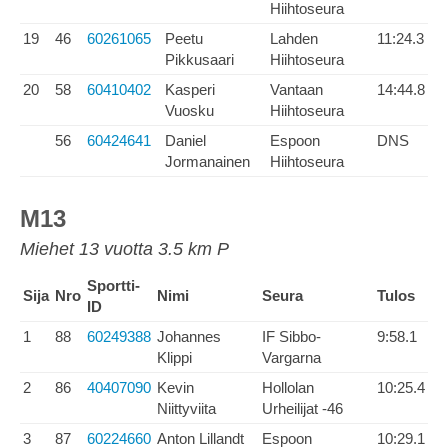
Hiihtoseura
19
46
60261065
Peetu
Lahden
11:24.3
Pikkusaari
Hiihtoseura
20
58
60410402
Kasperi
Vantaan
14:44.8
Vuosku
Hiihtoseura
56
60424641
Daniel
Espoon
DNS
Jormanainen
Hiihtoseura
M13
Miehet 13 vuotta 3.5 km P
Sportti-
Sija
Nro
Nimi
Seura
Tulos
ID
1
88
60249388
Johannes
IF Sibbo-
9:58.1
Klippi
Vargarna
2
86
40407090
Kevin
Hollolan
10:25.4
Niittyviita
Urheilijat -46
3
87
60224660
Anton Lillandt
Espoon
10:29.1