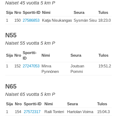
Naiset 45 vuotta 5 km P
Sija
Nro
Sportti-ID
Nimi
Seura
Tulos
1
150
27586853
Katja Nisukangas
Sysmän Sisu
18:23.0
N55
Naiset 55 vuotta 5 km P
Sportti-
Sija
Nro
Nimi
Seura
Tulos
ID
1
152
27247053
Mirva
Joutsan
19:51.2
Pynnönen
Pommi
N65
Naiset 65 vuotta 5 km P
Sija
Nro
Sportti-ID
Nimi
Seura
Tulos
1
154
27572317
Raili Tonteri
Hartolan Voima
15:04.3