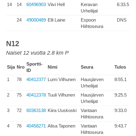
14
14
60496903
Viivi Hell
Keravan
6:33.5
Urheilijat
24
49000489
Elli Laine
Espoon
DNS
Hiihtoseura
N12
Naiset 12 vuotta 2.8 km P
Sportti-
Sija
Nro
Nimi
Seura
Tulos
ID
1
78
40412377
Lumi Vilhunen
Hausjärven
8:55.1
Urheilijat
2
75
40412378
Tuuli Vilhunen
Hausjärven
9:25.5
Urheilijat
3
72
60363138
Kiira Uuskoski
Vantaan
9:33.0
Hiihtoseura
4
76
40458271
Alisa Taponen
Vantaan
9:43.7
Hiihtoseura