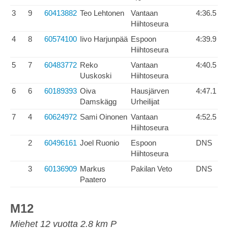
3
9
60413882
Teo Lehtonen
Vantaan
4:36.5
Hiihtoseura
4
8
60574100
Iivo Harjunpää
Espoon
4:39.9
Hiihtoseura
5
7
60483772
Reko
Vantaan
4:40.5
Uuskoski
Hiihtoseura
6
6
60189393
Oiva
Hausjärven
4:47.1
Damskägg
Urheilijat
7
4
60624972
Sami Oinonen
Vantaan
4:52.5
Hiihtoseura
2
60496161
Joel Ruonio
Espoon
DNS
Hiihtoseura
3
60136909
Markus
Pakilan Veto
DNS
Paatero
M12
Miehet 12 vuotta 2.8 km P