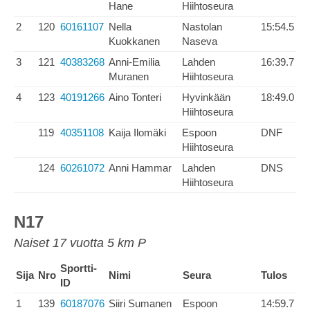
Hane
Hiihtoseura
2
120
60161107
Nella
Nastolan
15:54.5
Kuokkanen
Naseva
3
121
40383268
Anni-Emilia
Lahden
16:39.7
Muranen
Hiihtoseura
4
123
40191266
Aino Tonteri
Hyvinkään
18:49.0
Hiihtoseura
119
40351108
Kaija Ilomäki
Espoon
DNF
Hiihtoseura
124
60261072
Anni Hammar
Lahden
DNS
Hiihtoseura
N17
Naiset 17 vuotta 5 km P
Sportti-
Sija
Nro
Nimi
Seura
Tulos
ID
1
139
60187076
Siiri Sumanen
Espoon
14:59.7