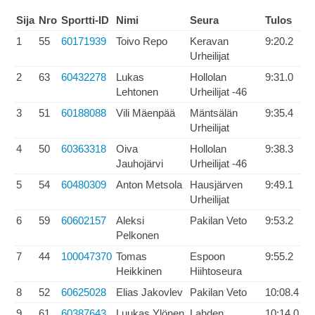
Sija
Nro
Sportti-ID
Nimi
Seura
Tulos
1
55
60171939
Toivo Repo
Keravan
9:20.2
Urheilijat
2
63
60432278
Lukas
Hollolan
9:31.0
Lehtonen
Urheilijat -46
3
51
60188088
Vili Mäenpää
Mäntsälän
9:35.4
Urheilijat
4
50
60363318
Oiva
Hollolan
9:38.3
Jauhojärvi
Urheilijat -46
5
54
60480309
Anton Metsola
Hausjärven
9:49.1
Urheilijat
6
59
60602157
Aleksi
Pakilan Veto
9:53.2
Pelkonen
7
44
100047370
Tomas
Espoon
9:55.2
Heikkinen
Hiihtoseura
8
52
60625028
Elias Jakovlev
Pakilan Veto
10:08.4
9
61
60387643
Luukas Ylönen
Lahden
10:14.0