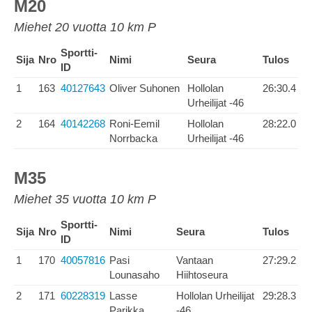
M20
Miehet 20 vuotta 10 km P
Sportti-
Sija
Nro
Nimi
Seura
Tulos
ID
1
163
40127643
Oliver Suhonen
Hollolan
26:30.4
Urheilijat -46
2
164
40142268
Roni-Eemil
Hollolan
28:22.0
Norrbacka
Urheilijat -46
M35
Miehet 35 vuotta 10 km P
Sportti-
Sija
Nro
Nimi
Seura
Tulos
ID
1
170
40057816
Pasi
Vantaan
27:29.2
Lounasaho
Hiihtoseura
2
171
60228319
Lasse
Hollolan Urheilijat
29:28.3
Parikka
-46