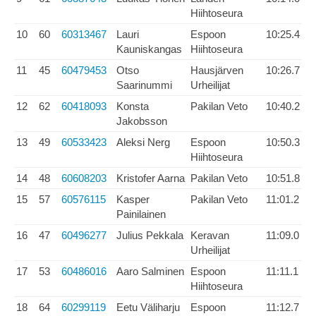
Hiihtoseura
10
60
60313467
Lauri
Espoon
10:25.4
Kauniskangas
Hiihtoseura
11
45
60479453
Otso
Hausjärven
10:26.7
Saarinummi
Urheilijat
12
62
60418093
Konsta
Pakilan Veto
10:40.2
Jakobsson
13
49
60533423
Aleksi Nerg
Espoon
10:50.3
Hiihtoseura
14
48
60608203
Kristofer Aarna
Pakilan Veto
10:51.8
15
57
60576115
Kasper
Pakilan Veto
11:01.2
Painilainen
16
47
60496277
Julius Pekkala
Keravan
11:09.0
Urheilijat
17
53
60486016
Aaro Salminen
Espoon
11:11.1
Hiihtoseura
18
64
60299119
Eetu Väliharju
Espoon
11:12.7