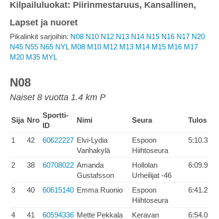
Kilpailuluokat: Piirinmestaruus, Kansallinen,
Lapset ja nuoret
Pikalinkit sarjoihin:
N08
N10
N12
N13
N14
N15
N16
N17
N20
N45
N55
N65
NYL
M08
M10
M12
M13
M14
M15
M16
M17
M20
M35
MYL
N08
Naiset 8 vuotta 1.4 km P
Sportti-
Sija
Nro
Nimi
Seura
Tulos
ID
1
42
60622227
Elvi-Lydia
Espoon
5:10.3
Vanhakylä
Hiihtoseura
2
38
60708022
Amanda
Hollolan
6:09.9
Gustafsson
Urheilijat -46
3
40
60615140
Emma Ruonio
Espoon
6:41.2
Hiihtoseura
4
41
60594336
Mette Pekkala
Keravan
6:54.0