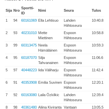
Sportti-
Sija
Nro
Nimi
Seura
Tulos
ID
1
94
60161069
Ella Lehtisuo
Lahden
10:40.8
Hiihtoseura
2
93
40231010
Mette
Espoon
10:58.8
Miettinen
Hiihtoseura
3
99
60313475
Neela
Espoon
10:59.3
Hämäläinen
Hiihtoseura
4
95
60187070
Silja
Espoon
11:06.6
Tahvanainen
Hiihtoseura
5
97
40448223
Iida Väliharju
Espoon
11:42.4
Hiihtoseura
6
91
40353908
Emilia Suvinen
Espoon
12:20.1
Hiihtoseura
7
92
60163080
Laila Özkilkic
Lahden
12:39.4
Hiihtoseura
8
98
40361480
Aliina Kiviranta
Vantaan
13:05.5