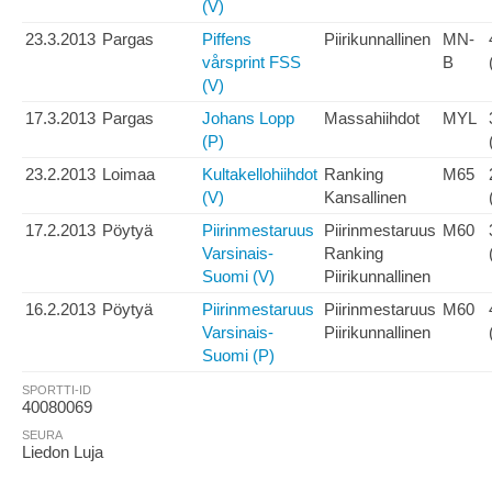
(V)
23.3.2013
Pargas
Piffens
Piirikunnallinen
MN-
vårsprint FSS
B
(V)
17.3.2013
Pargas
Johans Lopp
Massahiihdot
MYL
(P)
23.2.2013
Loimaa
Kultakellohiihdot
Ranking
M65
(V)
Kansallinen
17.2.2013
Pöytyä
Piirinmestaruus
Piirinmestaruus
M60
Varsinais-
Ranking
Suomi (V)
Piirikunnallinen
16.2.2013
Pöytyä
Piirinmestaruus
Piirinmestaruus
M60
Varsinais-
Piirikunnallinen
Suomi (P)
SPORTTI-ID
40080069
SEURA
Liedon Luja