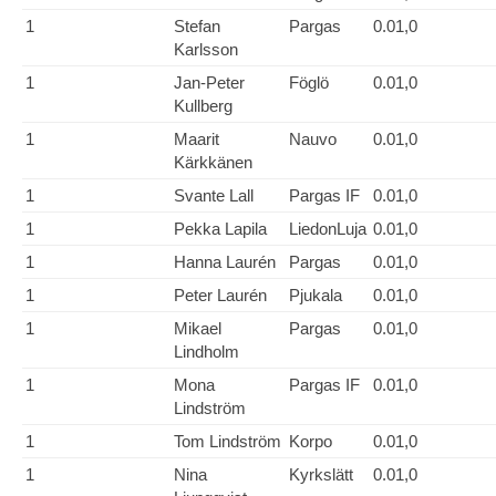
1
Stefan
Pargas
0.01,0
Karlsson
1
Jan-Peter
Föglö
0.01,0
Kullberg
1
Maarit
Nauvo
0.01,0
Kärkkänen
1
Svante Lall
Pargas IF
0.01,0
1
Pekka Lapila
LiedonLuja
0.01,0
1
Hanna Laurén
Pargas
0.01,0
1
Peter Laurén
Pjukala
0.01,0
1
Mikael
Pargas
0.01,0
Lindholm
1
Mona
Pargas IF
0.01,0
Lindström
1
Tom Lindström
Korpo
0.01,0
1
Nina
Kyrkslätt
0.01,0