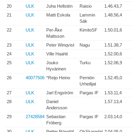
20
ULK
Juha Hellstén
Raisio
1.46.43,7
21
ULK
Matti Eskola
Lammin
1.48.56,4
Säk
22
ULK
Per-Åke
KimitoSF
1.50.01,6
Mattsson
23
ULK
Peter Winqvist
Nagu
1.51.38,7
24
ULK
Ville Haahti
1.52.00,6
25
ULK
Jouko
Turku
1.52.06,9
Hyvärinen
26
40077506
*Reijo Heino
Perniön
1.52.45,0
Urheilijat
27
ULK
Jarl Engström
Pargas IF
1.53.11,4
28
ULK
Daniel
1.57.13,4
Andersson
29
27428584
Sebastian
Pargas IF
2.03.14,0
Fröberg
30
ULK
Petter Rönnlöf
OkSkarpdal
2.04.05,0