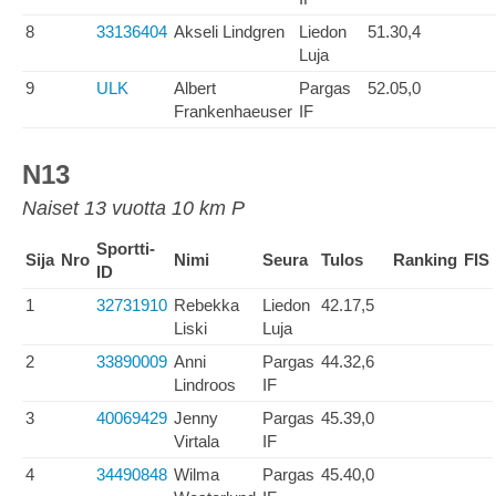
8
33136404
Akseli Lindgren
Liedon
51.30,4
Luja
9
ULK
Albert
Pargas
52.05,0
Frankenhaeuser
IF
N13
Naiset 13 vuotta 10 km P
Sportti-
Sija
Nro
Nimi
Seura
Tulos
Ranking
FIS
ID
1
32731910
Rebekka
Liedon
42.17,5
Liski
Luja
2
33890009
Anni
Pargas
44.32,6
Lindroos
IF
3
40069429
Jenny
Pargas
45.39,0
Virtala
IF
4
34490848
Wilma
Pargas
45.40,0