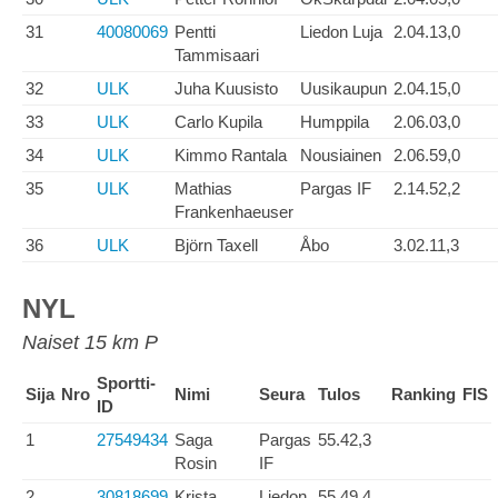
31
40080069
Pentti
Liedon Luja
2.04.13,0
Tammisaari
32
ULK
Juha Kuusisto
Uusikaupun
2.04.15,0
33
ULK
Carlo Kupila
Humppila
2.06.03,0
34
ULK
Kimmo Rantala
Nousiainen
2.06.59,0
35
ULK
Mathias
Pargas IF
2.14.52,2
Frankenhaeuser
36
ULK
Björn Taxell
Åbo
3.02.11,3
NYL
Naiset 15 km P
Sportti-
Sija
Nro
Nimi
Seura
Tulos
Ranking
FIS
ID
1
27549434
Saga
Pargas
55.42,3
Rosin
IF
2
30818699
Krista
Liedon
55.49,4