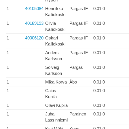
1
40105084
Henriikka
Pargas IF
0.01,0
Kalliokoski
1
40189193
Olivia
Pargas IF
0.01,0
Kalliokoski
1
40006120
Oskari
Pargas IF
0.01,0
Kalliokoski
1
Anders
Pargas IF
0.01,0
Karlsson
1
Solveig
Pargas
0.01,0
Karlsson
1
Mika Korva
Åbo
0.01,0
1
Caius
0.01,0
Kupila
1
Olavi Kupila
0.01,0
1
Juha
Parainen
0.01,0
Lassinniemi
1
Kari Mäki
Kops
0.01,0