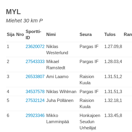
MYL
Miehet 30 km P
Sportti-
Sija
Nro
Nimi
Seura
Tulos
Ran
ID
1
23620072
Niklas
Pargas IF
1.27.09,8
Westerlund
2
27543333
Mikael
Pargas IF
1.28.03,4
Ramstedt
3
26533807
Ami Laamo
Raision
1.31.51,2
Kuula
4
34537578
Niklas Wihlman
Pargas IF
1.31.51,3
5
27532124
Juha Pöllänen
Raision
1.32.18,1
Kuula
6
29923346
Mikko
Honkajoen
1.33.45,8
Lamminpää
Seudun
Urheilijat