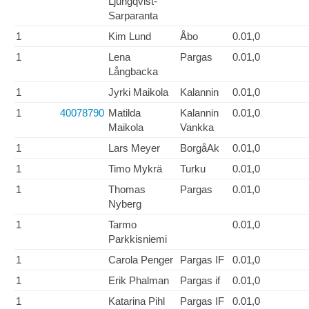
Ljungqvist-
Sarparanta
1
Kim Lund
Åbo
0.01,0
1
Lena
Pargas
0.01,0
Långbacka
1
Jyrki Maikola
Kalannin
0.01,0
1
40078790
Matilda
Kalannin
0.01,0
Maikola
Vankka
1
Lars Meyer
BorgåAk
0.01,0
1
Timo Mykrä
Turku
0.01,0
1
Thomas
Pargas
0.01,0
Nyberg
1
Tarmo
0.01,0
Parkkisniemi
1
Carola Penger
Pargas IF
0.01,0
1
Erik Phalman
Pargas if
0.01,0
1
Katarina Pihl
Pargas IF
0.01,0