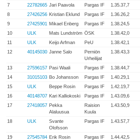
7
22782665
Jari Paavola
Pargas IF
1.35.37,7
8
27426256
Kristian Eklund
Pargas IF
1.36.26,2
9
27425901
Mikael Enberg
Pargas IF
1.38.24,5
10
ULK
Mats Lundström
ÖSK
1.38.42,0
11
ULK
Keijo Arfman
PeU
1.38.42,1
12
40145030
Janne Salo
Perniön
1.38.43,3
Urheilijat
13
27596157
Pasi Waali
Pargas IF
1.38.44,7
14
31015103
Bo Johansson
Pargas IF
1.40.29,1
15
ULK
Beppe Rosin
Pargas IF
1.42.19,7
16
40148707
Kari Kalliokoski
Pargas IF
1.43.09,6
17
27418057
Pekka
Raision
1.43.50,9
Alaluusua
Kuula
18
ULK
Svante
Pargas IF
1.43.57,7
Olofsson
19
27545784
Erik Rosin
Pargas IF
1.44.42,5