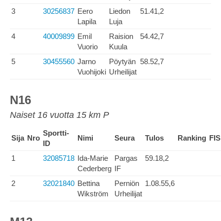
3
30256837
Eero
Liedon
51.41,2
Lapila
Luja
4
40009899
Emil
Raision
54.42,7
Vuorio
Kuula
5
30455560
Jarno
Pöytyän
58.52,7
Vuohijoki
Urheilijat
N16
Naiset 16 vuotta 15 km P
Sportti-
Sija
Nro
Nimi
Seura
Tulos
Ranking
FIS
ID
1
32085718
Ida-Marie
Pargas
59.18,2
Cederberg
IF
2
32021840
Bettina
Perniön
1.08.55,6
Wikström
Urheilijat