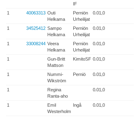
IF
1
40063313
Outi
Perniön
0.01,0
Helkama
Urheilijat
1
34525412
Sampo
Perniön
0.01,0
Helkama
Urheilijat
1
33008244
Veera
Perniön
0.01,0
Helkama
Urheilijat
1
Gun-Britt
KimitoSF
0.01,0
Mattson
1
Nummi-
Perniö
0.01,0
Wikström
1
Regina
0.01,0
Ranta-aho
1
Emil
Ingå
0.01,0
Westerholm