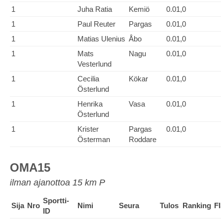
1
Juha Ratia
Kemiö
0.01,0
1
Paul Reuter
Pargas
0.01,0
1
Matias Ulenius
Åbo
0.01,0
1
Mats
Nagu
0.01,0
Vesterlund
1
Cecilia
Kökar
0.01,0
Österlund
1
Henrika
Vasa
0.01,0
Österlund
1
Krister
Pargas
0.01,0
Österman
Roddare
OMA15
ilman ajanottoa 15 km P
Sportti-
Sija
Nro
Nimi
Seura
Tulos
Ranking
F
ID