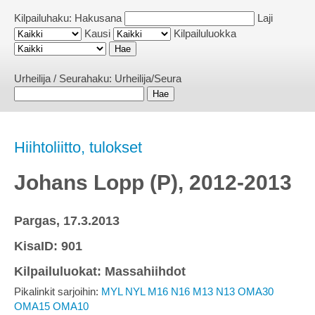
Kilpailuhaku:
Hakusana
Laji
Kausi
Kilpailuluokka
Urheilija / Seurahaku:
Urheilija/Seura
Hiihtoliitto, tulokset
Johans Lopp (P), 2012-2013
Pargas, 17.3.2013
KisaID: 901
Kilpailuluokat: Massahiihdot
Pikalinkit sarjoihin:
MYL
NYL
M16
N16
M13
N13
OMA30
OMA15
OMA10