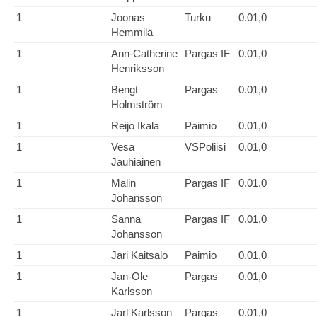
1
Joonas
Turku
0.01,0
Hemmilä
1
Ann-Catherine
Pargas IF
0.01,0
Henriksson
1
Bengt
Pargas
0.01,0
Holmström
1
Reijo Ikala
Paimio
0.01,0
1
Vesa
VSPoliisi
0.01,0
Jauhiainen
1
Malin
Pargas IF
0.01,0
Johansson
1
Sanna
Pargas IF
0.01,0
Johansson
1
Jari Kaitsalo
Paimio
0.01,0
1
Jan-Ole
Pargas
0.01,0
Karlsson
1
Jarl Karlsson
Pargas
0.01,0