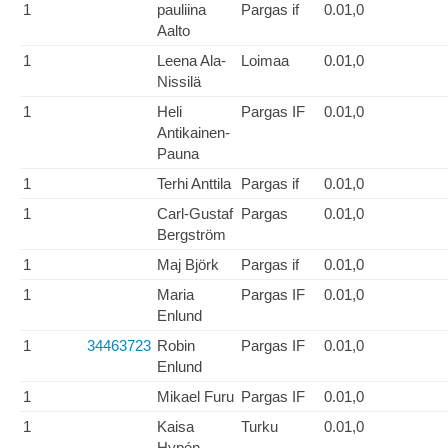
1
pauliina
Pargas if
0.01,0
Aalto
1
Leena Ala-
Loimaa
0.01,0
Nissilä
1
Heli
Pargas IF
0.01,0
Antikainen-
Pauna
1
Terhi Anttila
Pargas if
0.01,0
1
Carl-Gustaf
Pargas
0.01,0
Bergström
1
Maj Björk
Pargas if
0.01,0
1
Maria
Pargas IF
0.01,0
Enlund
1
34463723
Robin
Pargas IF
0.01,0
Enlund
1
Mikael Furu
Pargas IF
0.01,0
1
Kaisa
Turku
0.01,0
Hypén