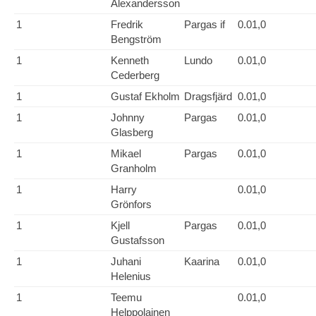
Alexandersson
1
Fredrik
Pargas if
0.01,0
Bengström
1
Kenneth
Lundo
0.01,0
Cederberg
1
Gustaf Ekholm
Dragsfjärd
0.01,0
1
Johnny
Pargas
0.01,0
Glasberg
1
Mikael
Pargas
0.01,0
Granholm
1
Harry
0.01,0
Grönfors
1
Kjell
Pargas
0.01,0
Gustafsson
1
Juhani
Kaarina
0.01,0
Helenius
1
Teemu
0.01,0
Helppolainen