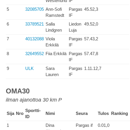
Westerlund
IF
5
32085705
Ann-Sofi
Pargas
45.52,3
Ramstedt
IF
6
33789521
Salla
Liedon
49.52,0
Lindgren
Luja
7
40132088
Viola
Pargas
57.43,2
Erkkilä
IF
8
32649552
Fiia Erkkilä
Pargas
57.47,8
IF
9
ULK
Sara
Pargas
1.11.12,7
Lauren
IF
OMA30
ilman ajanottoa 30 km P
Sportti-
Sija
Nro
Nimi
Seura
Tulos
Ranking
ID
1
Dina
Pargas if
0.01,0