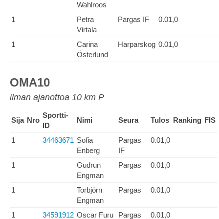
Wahlroos
1
Petra
Pargas IF
0.01,0
Virtala
1
Carina
Harparskog
0.01,0
Österlund
OMA10
ilman ajanottoa 10 km P
Sportti-
Sija
Nro
Nimi
Seura
Tulos
Ranking
FIS
ID
1
34463671
Sofia
Pargas
0.01,0
Enberg
IF
1
Gudrun
Pargas
0.01,0
Engman
1
Torbjörn
Pargas
0.01,0
Engman
1
34591912
Oscar Furu
Pargas
0.01,0