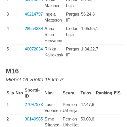
Mäkinen
Luja
3
40214797
Ingela
Pargas
56.24,6
Mattsson
IF
4
28554389
Anna-
Liedon
1.05.55,1
Stina
Luja
Hievanen
5
40072034
Riikka
Pargas
1.34.22,7
Kalliokoski
IF
M16
Miehet 16 vuotta 15 km P
Sportti-
Sija
Nro
Nimi
Seura
Tulos
Ranking
FIS
ID
1
27097973
Lassi
Perniön
47.47,6
Vuorinen
Urheilijat
2
30140985
Simo
Perniön
50.08,6
Siltanen
Urheilijat