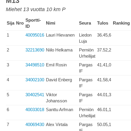
M13
Miehet 13 vuotta 10 km P
Sportti-
Sija
Nro
Nimi
Seura
Tulos
Ranking
ID
1
40095016
Lauri Hievanen
Liedon
36.45,6
Luja
2
32213690
Niilo Helkama
Perniön
37.52,2
Urheilijat
3
34498510
Emil Rosin
Pargas
41.41,0
IF
4
34002100
David Enberg
Pargas
41.58,4
IF
5
30402541
Viktor
Pargas
44.01,3
Johansson
IF
6
40033018
Santtu Arfman
Perniön
46.01,1
Urheilijat
7
40069430
Alex Virtala
Pargas
50.05,1
IF