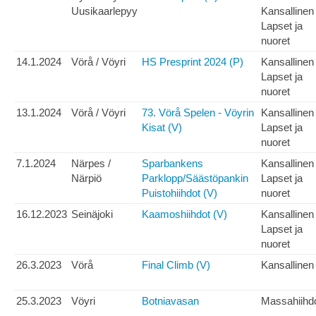
Uusikaarlepyy
Kansallinen
Lapset ja
nuoret
14.1.2024
Vörå / Vöyri
HS Presprint 2024 (P)
Kansallinen
Lapset ja
nuoret
13.1.2024
Vörå / Vöyri
73. Vörå Spelen - Vöyrin
Kansallinen
Kisat (V)
Lapset ja
nuoret
7.1.2024
Närpes /
Sparbankens
Kansallinen
Närpiö
Parklopp/Säästöpankin
Lapset ja
Puistohiihdot (V)
nuoret
16.12.2023
Seinäjoki
Kaamoshiihdot (V)
Kansallinen
Lapset ja
nuoret
26.3.2023
Vörå
Final Climb (V)
Kansallinen
25.3.2023
Vöyri
Botniavasan
Massahiihd