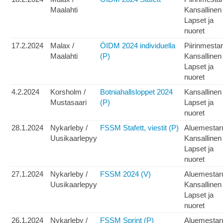
Maalahti
Kansallinen
Lapset ja
nuoret
17.2.2024
Malax /
ÖIDM 2024 individuella
Piirinmesta
Maalahti
(P)
Kansallinen
Lapset ja
nuoret
4.2.2024
Korsholm /
Botniahallsloppet 2024
Kansallinen
Mustasaari
(P)
Lapset ja
nuoret
28.1.2024
Nykarleby /
FSSM Stafett, viestit (P)
Aluemestar
Uusikaarlepyy
Kansallinen
Lapset ja
nuoret
27.1.2024
Nykarleby /
FSSM 2024 (V)
Aluemestar
Uusikaarlepyy
Kansallinen
Lapset ja
nuoret
26.1.2024
Nykarleby /
FSSM Sprint (P)
Aluemestar