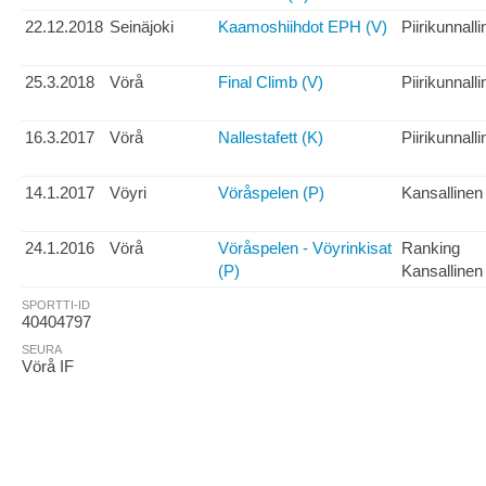
22.12.2018
Seinäjoki
Kaamoshiihdot EPH (V)
Piirikunnall
25.3.2018
Vörå
Final Climb (V)
Piirikunnall
16.3.2017
Vörå
Nallestafett (K)
Piirikunnall
14.1.2017
Vöyri
Vöråspelen (P)
Kansallinen
24.1.2016
Vörå
Vöråspelen - Vöyrinkisat
Ranking
(P)
Kansallinen
SPORTTI-ID
40404797
SEURA
Vörå IF