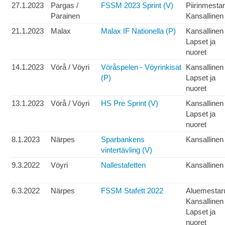
27.1.2023
Pargas /
FSSM 2023 Sprint (V)
Piirinmesta
Parainen
Kansallinen
21.1.2023
Malax
Malax IF Nationella (P)
Kansallinen
Lapset ja
nuoret
14.1.2023
Vörå / Vöyri
Vöråspelen - Vöyrinkisat
Kansallinen
(P)
Lapset ja
nuoret
13.1.2023
Vörå / Vöyri
HS Pre Sprint (V)
Kansallinen
Lapset ja
nuoret
8.1.2023
Närpes
Sparbankens
Kansallinen
vintertävling (V)
9.3.2022
Vöyri
Nallestafetten
Kansallinen
6.3.2022
Närpes
FSSM Stafett 2022
Aluemestar
Kansallinen
Lapset ja
nuoret