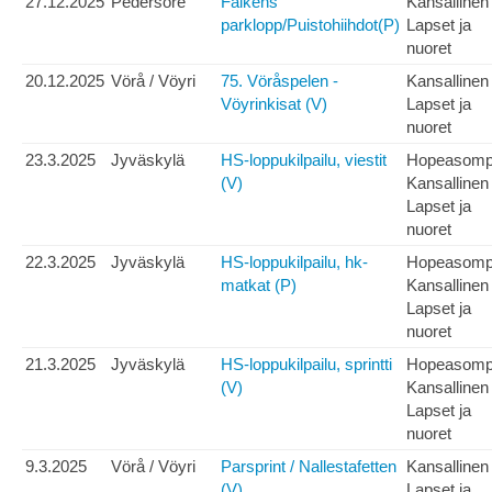
27.12.2025
Pedersöre
Falkens
Kansallinen
parklopp/Puistohiihdot(P)
Lapset ja
nuoret
20.12.2025
Vörå / Vöyri
75. Vöråspelen -
Kansallinen
Vöyrinkisat (V)
Lapset ja
nuoret
23.3.2025
Jyväskylä
HS-loppukilpailu, viestit
Hopeasom
(V)
Kansallinen
Lapset ja
nuoret
22.3.2025
Jyväskylä
HS-loppukilpailu, hk-
Hopeasom
matkat (P)
Kansallinen
Lapset ja
nuoret
21.3.2025
Jyväskylä
HS-loppukilpailu, sprintti
Hopeasom
(V)
Kansallinen
Lapset ja
nuoret
9.3.2025
Vörå / Vöyri
Parsprint / Nallestafetten
Kansallinen
(V)
Lapset ja