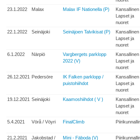
23.1.2022
Malax
Malax IF Nationella (P)
Kansallinen
Lapset ja
nuoret
22.1.2022
Seinäjoki
Seinäjoen Talvikisat (P)
Kansallinen
Lapset ja
nuoret
6.1.2022
Närpiö
Vargbergets parklopp
Kansallinen
2022 (V)
Lapset ja
nuoret
26.12.2021
Pedersöre
IK Falken parklopp /
Kansallinen
puistohiihdot
Lapset ja
nuoret
19.12.2021
Seinäjoki
Kaamoshiihdot ( V )
Kansallinen
Lapset ja
nuoret
5.4.2021
Vörå / Vöyri
FinalClimb
Piirikunnall
21.2.2021
Jakobstad /
Mini - Fäboda (V)
Piirikunnall