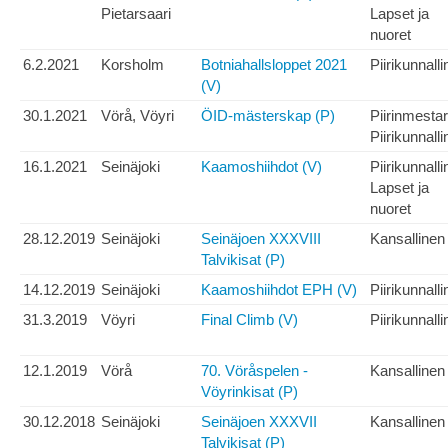
Pietarsaari
Lapset ja
nuoret
6.2.2021
Korsholm
Botniahallsloppet 2021
Piirikunnall
(V)
30.1.2021
Vörå, Vöyri
ÖID-mästerskap (P)
Piirinmesta
Piirikunnall
16.1.2021
Seinäjoki
Kaamoshiihdot (V)
Piirikunnall
Lapset ja
nuoret
28.12.2019
Seinäjoki
Seinäjoen XXXVIII
Kansallinen
Talvikisat (P)
14.12.2019
Seinäjoki
Kaamoshiihdot EPH (V)
Piirikunnall
31.3.2019
Vöyri
Final Climb (V)
Piirikunnall
12.1.2019
Vörå
70. Vöråspelen -
Kansallinen
Vöyrinkisat (P)
30.12.2018
Seinäjoki
Seinäjoen XXXVII
Kansallinen
Talvikisat (P)