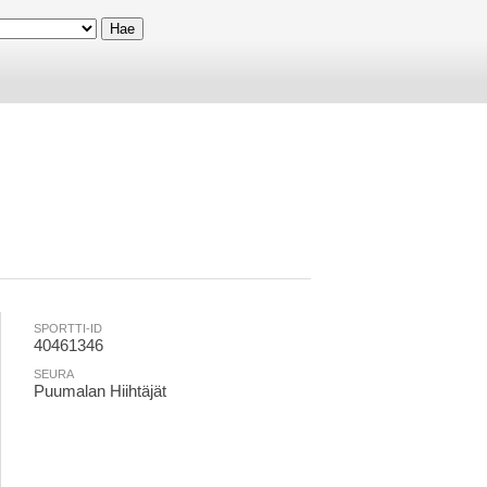
SPORTTI-ID
40461346
SEURA
Puumalan Hiihtäjät