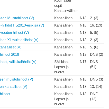
Kotimaiset
cupit
Kansainvälinen
losen Muistohiihdot (V)
Kansallinen
N18
2. (3)
o -hiihdot HS2019-esikisa (V)
Kansallinen
N18
16. (19)
vuoden hiihdot (V)
Kansallinen
N18
5. (5)
sen XI muistohiihdot (V)
Kansallinen
N18
2. (3)
nsalliset (V)
Kansallinen
N18
5. (6)
hiihdot 2018
Kansallinen
N18
DNS (2)
hdot, väliaikalähdöt (V)
SM-kisat
N17
DNS
Lapset ja
(51)
nuoret
osen muistohiihdot (P)
Kansallinen
N18
DNS (3)
n kansalliset (V)
Kansallinen
N18
13. (14)
hiihdot
Kansallinen
N18
DNF
Lapset ja
(12)
nuoret