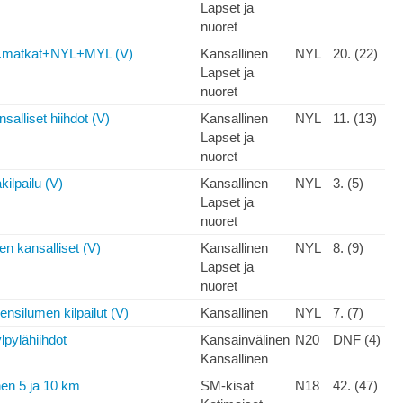
Lapset ja
nuoret
.matkat+NYL+MYL (V)
Kansallinen
NYL
20. (22)
Lapset ja
nuoret
salliset hiihdot (V)
Kansallinen
NYL
11. (13)
Lapset ja
nuoret
kilpailu (V)
Kansallinen
NYL
3. (5)
Lapset ja
nuoret
n kansalliset (V)
Kansallinen
NYL
8. (9)
Lapset ja
nuoret
nsilumen kilpailut (V)
Kansallinen
NYL
7. (7)
lpylähiihdot
Kansainvälinen
N20
DNF (4)
Kansallinen
en 5 ja 10 km
SM-kisat
N18
42. (47)