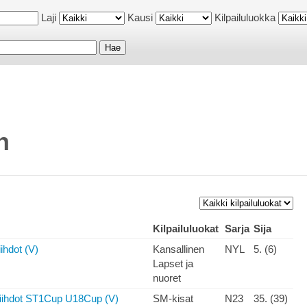
Laji
Kausi
Kilpailuluokka
n
Kilpailuluokat
Sarja
Sija
ihdot (V)
Kansallinen
NYL
5. (6)
Lapset ja
nuoret
iihdot ST1Cup U18Cup (V)
SM-kisat
N23
35. (39)