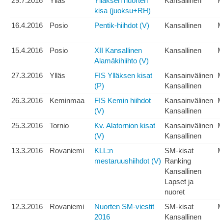
29.7.2016
Ylläs
Ylläksen nuorten
Kansallinen
kisa (juoksu+RH)
16.4.2016
Posio
Pentik-hiihdot (V)
Kansallinen
15.4.2016
Posio
XII Kansallinen
Kansallinen
Alamäkihiihto (V)
27.3.2016
Ylläs
FIS Ylläksen kisat
Kansainvälinen
(P)
Kansallinen
26.3.2016
Keminmaa
FIS Kemin hiihdot
Kansainvälinen
(V)
Kansallinen
25.3.2016
Tornio
Kv. Alatornion kisat
Kansainvälinen
(V)
Kansallinen
13.3.2016
Rovaniemi
KLL:n
SM-kisat
mestaruushiihdot (V)
Ranking
Kansallinen
Lapset ja
nuoret
12.3.2016
Rovaniemi
Nuorten SM-viestit
SM-kisat
2016
Kansallinen