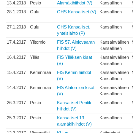
13.4.2018
Posio
Alamäkihiihdot (V)
Kansallinen
28.1.2018
Oulu
OHS Kansalliset (V)
Kansallinen
27.1.2018
Oulu
OHS Kansalliset,
Kansallinen
yhteislähtö (P)
17.4.2017
Ylitornio
FIS 57. Ainiovaaran
Kansainvälinen
hiihdot (V)
Kansallinen
16.4.2017
Ylläs
FIS Ylläksen kisat
Kansainvälinen
(V)
Kansallinen
15.4.2017
Keminmaa
FIS Kemin hiihdot
Kansainvälinen
(V)
Kansallinen
14.4.2017
Keminmaa
FIS Alatornion kisat
Kansainvälinen
(V)
Kansallinen
26.3.2017
Posio
Kansalliset Pentik-
Kansallinen
hiihdot (V)
25.3.2017
Posio
Kansalliset 13.
Kansallinen
alamäkihiihdot (V)
12.3.2017
Vierumäki
KLL:n
Kotimaiset