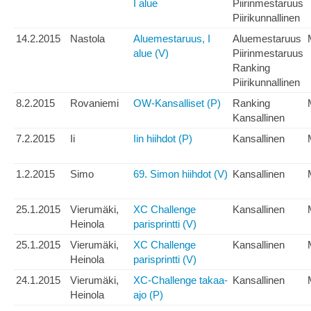
I alue
Piirinmestaruus
Piirikunnallinen
14.2.2015
Nastola
Aluemestaruus, I
Aluemestaruus
alue (V)
Piirinmestaruus
Ranking
Piirikunnallinen
8.2.2015
Rovaniemi
OW-Kansalliset (P)
Ranking
Kansallinen
7.2.2015
Ii
Iin hiihdot (P)
Kansallinen
1.2.2015
Simo
69. Simon hiihdot (V)
Kansallinen
25.1.2015
Vierumäki,
XC Challenge
Kansallinen
Heinola
parisprintti (V)
25.1.2015
Vierumäki,
XC Challenge
Kansallinen
Heinola
parisprintti (V)
24.1.2015
Vierumäki,
XC-Challenge takaa-
Kansallinen
Heinola
ajo (P)