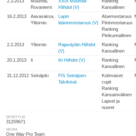
2.3.2013
Muurola,
XXIX Muurola-
Ranking
Rovaniemi
Hiihdot (V)
Kansallinen
16.2.2013
Aavasaksa,
Lapin
Aluemestaruus
Ylitornio
lääninmestaruus (V)
Piirinmestaruus
Ranking
Piirikunnallinen
2.2.2013
Ylitornio
Rajaväylän Hiihdot
Ranking
(V)
Kansallinen
20.1.2013
Ii
Iin Hiihdot (V)
Ranking
Kansallinen
31.12.2012
Seinäjoki
FIS Seinäjoen
Kotimaiset
Talvikisat
cupit
Ranking
Kansainvälinen
Lapset ja
nuoret
SPORTTI-ID
31259671
SEURA
One Way Pro Team