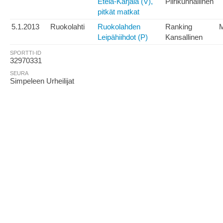
Etelä-Karjala (V),
Piirikunnallinen
pitkät matkat
5.1.2013
Ruokolahti
Ruokolahden
Ranking
Leipähiihdot (P)
Kansallinen
SPORTTI-ID
32970331
SEURA
Simpeleen Urheilijat