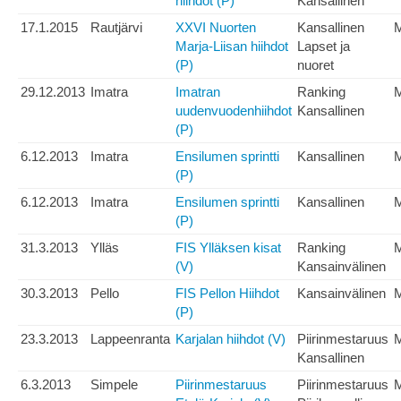
hiihdot (P)
Kansallinen
17.1.2015
Rautjärvi
XXVI Nuorten
Kansallinen
Marja-Liisan hiihdot
Lapset ja
(P)
nuoret
29.12.2013
Imatra
Imatran
Ranking
uudenvuodenhiihdot
Kansallinen
(P)
6.12.2013
Imatra
Ensilumen sprintti
Kansallinen
(P)
6.12.2013
Imatra
Ensilumen sprintti
Kansallinen
(P)
31.3.2013
Ylläs
FIS Ylläksen kisat
Ranking
(V)
Kansainvälinen
30.3.2013
Pello
FIS Pellon Hiihdot
Kansainvälinen
(P)
23.3.2013
Lappeenranta
Karjalan hiihdot (V)
Piirinmestaruus
Kansallinen
6.3.2013
Simpele
Piirinmestaruus
Piirinmestaruus