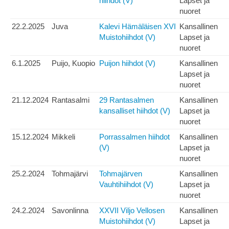
hiihdot (V)
Lapset ja
nuoret
22.2.2025
Juva
Kalevi Hämäläisen XVI
Kansallinen
Muistohiihdot (V)
Lapset ja
nuoret
6.1.2025
Puijo, Kuopio
Puijon hiihdot (V)
Kansallinen
Lapset ja
nuoret
21.12.2024
Rantasalmi
29 Rantasalmen
Kansallinen
kansalliset hiihdot (V)
Lapset ja
nuoret
15.12.2024
Mikkeli
Porrassalmen hiihdot
Kansallinen
(V)
Lapset ja
nuoret
25.2.2024
Tohmajärvi
Tohmajärven
Kansallinen
Vauhtihiihdot (V)
Lapset ja
nuoret
24.2.2024
Savonlinna
XXVII Viljo Vellosen
Kansallinen
Muistohiihdot (V)
Lapset ja