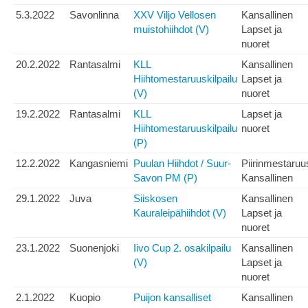
5.3.2022
Savonlinna
XXV Viljo Vellosen
Kansallinen
muistohiihdot (V)
Lapset ja
nuoret
20.2.2022
Rantasalmi
KLL
Kansallinen
Hiihtomestaruuskilpailu
Lapset ja
(V)
nuoret
19.2.2022
Rantasalmi
KLL
Lapset ja
Hiihtomestaruuskilpailu
nuoret
(P)
12.2.2022
Kangasniemi
Puulan Hiihdot / Suur-
Piirinmestaruu
Savon PM (P)
Kansallinen
29.1.2022
Juva
Siiskosen
Kansallinen
Kauraleipähiihdot (V)
Lapset ja
nuoret
23.1.2022
Suonenjoki
Iivo Cup 2. osakilpailu
Kansallinen
(V)
Lapset ja
nuoret
2.1.2022
Kuopio
Puijon kansalliset
Kansallinen