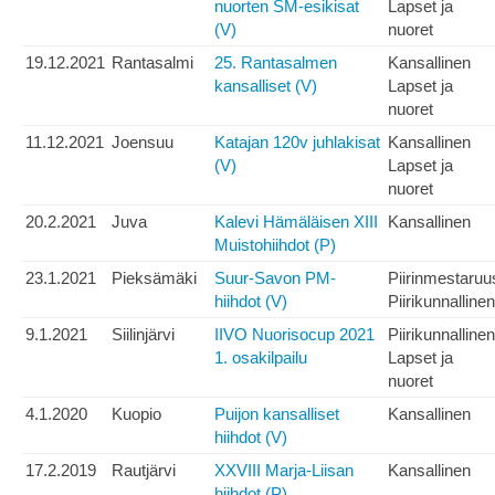
nuorten SM-esikisat
Lapset ja
(V)
nuoret
19.12.2021
Rantasalmi
25. Rantasalmen
Kansallinen
kansalliset (V)
Lapset ja
nuoret
11.12.2021
Joensuu
Katajan 120v juhlakisat
Kansallinen
(V)
Lapset ja
nuoret
20.2.2021
Juva
Kalevi Hämäläisen XIII
Kansallinen
Muistohiihdot (P)
23.1.2021
Pieksämäki
Suur-Savon PM-
Piirinmestaruu
hiihdot (V)
Piirikunnallinen
9.1.2021
Siilinjärvi
IIVO Nuorisocup 2021
Piirikunnallinen
1. osakilpailu
Lapset ja
nuoret
4.1.2020
Kuopio
Puijon kansalliset
Kansallinen
hiihdot (V)
17.2.2019
Rautjärvi
XXVIII Marja-Liisan
Kansallinen
hiihdot (P)