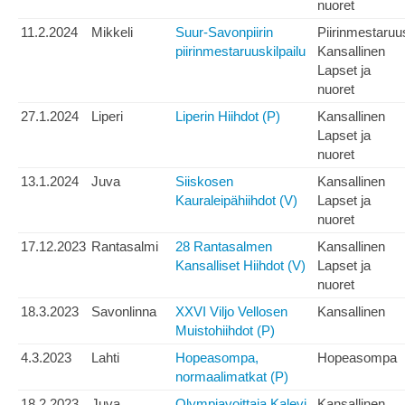
nuoret
11.2.2024
Mikkeli
Suur-Savonpiirin
Piirinmestaruu
piirinmestaruuskilpailu
Kansallinen
Lapset ja
nuoret
27.1.2024
Liperi
Liperin Hiihdot (P)
Kansallinen
Lapset ja
nuoret
13.1.2024
Juva
Siiskosen
Kansallinen
Kauraleipähiihdot (V)
Lapset ja
nuoret
17.12.2023
Rantasalmi
28 Rantasalmen
Kansallinen
Kansalliset Hiihdot (V)
Lapset ja
nuoret
18.3.2023
Savonlinna
XXVI Viljo Vellosen
Kansallinen
Muistohiihdot (P)
4.3.2023
Lahti
Hopeasompa,
Hopeasompa
normaalimatkat (P)
18.2.2023
Juva
Olympiavoittaja Kalevi
Kansallinen