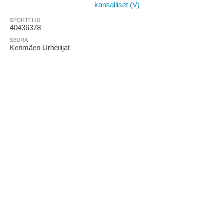
kansalliset (V)
SPORTTI-ID
40436378
SEURA
Kerimäen Urheilijat