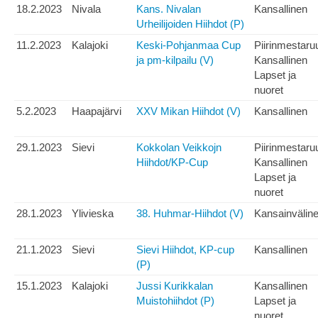
18.2.2023
Nivala
Kans. Nivalan
Kansallinen
Urheilijoiden Hiihdot (P)
11.2.2023
Kalajoki
Keski-Pohjanmaa Cup
Piirinmestaru
ja pm-kilpailu (V)
Kansallinen
Lapset ja
nuoret
5.2.2023
Haapajärvi
XXV Mikan Hiihdot (V)
Kansallinen
29.1.2023
Sievi
Kokkolan Veikkojn
Piirinmestaru
Hiihdot/KP-Cup
Kansallinen
Lapset ja
nuoret
28.1.2023
Ylivieska
38. Huhmar-Hiihdot (V)
Kansainvälin
21.1.2023
Sievi
Sievi Hiihdot, KP-cup
Kansallinen
(P)
15.1.2023
Kalajoki
Jussi Kurikkalan
Kansallinen
Muistohiihdot (P)
Lapset ja
nuoret