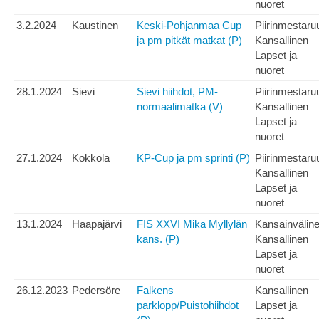
nuoret
3.2.2024
Kaustinen
Keski-Pohjanmaa Cup
Piirinmestaru
ja pm pitkät matkat (P)
Kansallinen
Lapset ja
nuoret
28.1.2024
Sievi
Sievi hiihdot, PM-
Piirinmestaru
normaalimatka (V)
Kansallinen
Lapset ja
nuoret
27.1.2024
Kokkola
KP-Cup ja pm sprinti (P)
Piirinmestaru
Kansallinen
Lapset ja
nuoret
13.1.2024
Haapajärvi
FIS XXVI Mika Myllylän
Kansainvälin
kans. (P)
Kansallinen
Lapset ja
nuoret
26.12.2023
Pedersöre
Falkens
Kansallinen
parklopp/Puistohiihdot
Lapset ja