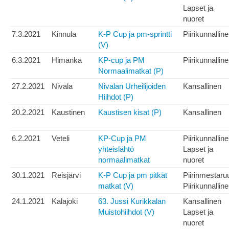
Lapset ja
nuoret
7.3.2021
Kinnula
K-P Cup ja pm-sprintti
Piirikunnallin
(V)
6.3.2021
Himanka
KP-cup ja PM
Piirikunnallin
Normaalimatkat (P)
27.2.2021
Nivala
Nivalan Urheilijoiden
Kansallinen
Hiihdot (P)
20.2.2021
Kaustinen
Kaustisen kisat (P)
Kansallinen
6.2.2021
Veteli
KP-Cup ja PM
Piirikunnallin
yhteislähtö
Lapset ja
normaalimatkat
nuoret
30.1.2021
Reisjärvi
K-P Cup ja pm pitkät
Piirinmestaru
matkat (V)
Piirikunnallin
24.1.2021
Kalajoki
63. Jussi Kurikkalan
Kansallinen
Muistohiihdot (V)
Lapset ja
nuoret