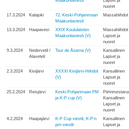
Maakuntaviesti
Lapset ja
nuoret
17.3.2024
Kalajoki
72. Keski-Pohjanmaan
Massahiihdot
Maakuntaviesti
13.3.2024
Haapavesi
XXIX Koululaisten
Massahiihdot
Maakuntaviesti (V)
Lapset ja
nuoret
9.3.2024
Nedervetil /
Tour de Åsarna (V)
Kansallinen
Alaveteli
Lapset ja
nuoret
2.3.2024
Kivijärvi
XXXXI Kivijärvi-Hiihdot
Kansallinen
(V)
Lapset ja
nuoret
25.2.2024
Reisjärvi
Keski-Pohjanmaan PM
Piirinmestaru
ja K-P cup (V)
Kansallinen
Lapset ja
nuoret
4.2.2024
Haapajärvi
K-P Cup viestit, K-P:n
Kansallinen
pm-viestit
Lapset ja