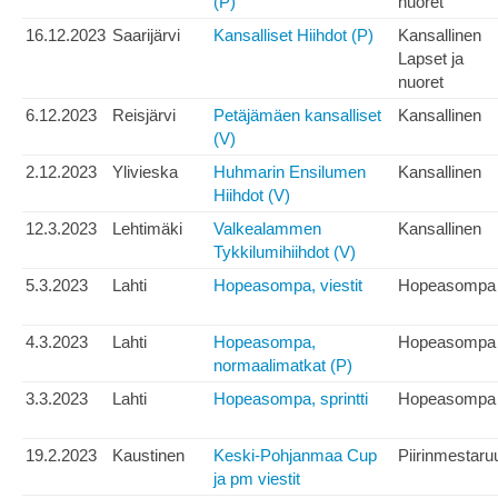
(P)
nuoret
16.12.2023
Saarijärvi
Kansalliset Hiihdot (P)
Kansallinen
Lapset ja
nuoret
6.12.2023
Reisjärvi
Petäjämäen kansalliset
Kansallinen
(V)
2.12.2023
Ylivieska
Huhmarin Ensilumen
Kansallinen
Hiihdot (V)
12.3.2023
Lehtimäki
Valkealammen
Kansallinen
Tykkilumihiihdot (V)
5.3.2023
Lahti
Hopeasompa, viestit
Hopeasompa
4.3.2023
Lahti
Hopeasompa,
Hopeasompa
normaalimatkat (P)
3.3.2023
Lahti
Hopeasompa, sprintti
Hopeasompa
19.2.2023
Kaustinen
Keski-Pohjanmaa Cup
Piirinmestaru
ja pm viestit