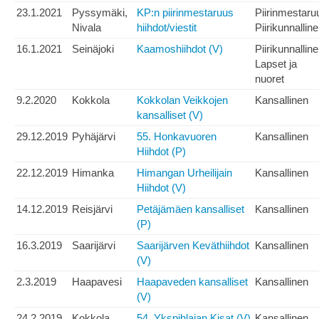
23.1.2021
Pyssymäki,
KP:n piirinmestaruus
Piirinmestaru
Nivala
hiihdot/viestit
Piirikunnallin
16.1.2021
Seinäjoki
Kaamoshiihdot (V)
Piirikunnallin
Lapset ja
nuoret
9.2.2020
Kokkola
Kokkolan Veikkojen
Kansallinen
kansalliset (V)
29.12.2019
Pyhäjärvi
55. Honkavuoren
Kansallinen
Hiihdot (P)
22.12.2019
Himanka
Himangan Urheilijain
Kansallinen
Hiihdot (V)
14.12.2019
Reisjärvi
Petäjämäen kansalliset
Kansallinen
(P)
16.3.2019
Saarijärvi
Saarijärven Keväthiihdot
Kansallinen
(V)
2.3.2019
Haapavesi
Haapaveden kansalliset
Kansallinen
(V)
24.2.2019
Kokkola
54. Ykspihlajan Kisat (V)
Kansallinen