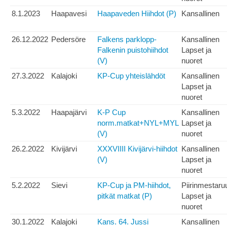
8.1.2023
Haapavesi
Haapaveden Hiihdot (P)
Kansallinen
26.12.2022
Pedersöre
Falkens parklopp-
Kansallinen
Falkenin puistohiihdot
Lapset ja
(V)
nuoret
27.3.2022
Kalajoki
KP-Cup yhteislähdöt
Kansallinen
Lapset ja
nuoret
5.3.2022
Haapajärvi
K-P Cup
Kansallinen
norm.matkat+NYL+MYL
Lapset ja
(V)
nuoret
26.2.2022
Kivijärvi
XXXVIIII Kivijärvi-hiihdot
Kansallinen
(V)
Lapset ja
nuoret
5.2.2022
Sievi
KP-Cup ja PM-hiihdot,
Piirinmestaru
pitkät matkat (P)
Lapset ja
nuoret
30.1.2022
Kalajoki
Kans. 64. Jussi
Kansallinen