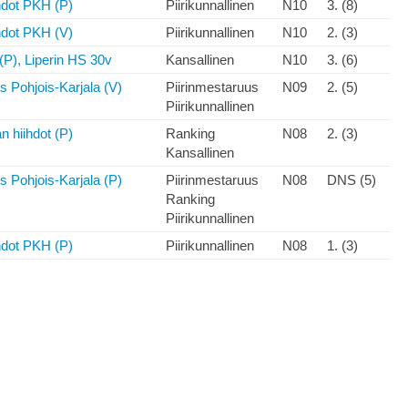
hdot PKH (P)
Piirikunnallinen
N10
3. (8)
hdot PKH (V)
Piirikunnallinen
N10
2. (3)
 (P), Liperin HS 30v
Kansallinen
N10
3. (6)
s Pohjois-Karjala (V)
Piirinmestaruus
N09
2. (5)
Piirikunnallinen
n hiihdot (P)
Ranking
N08
2. (3)
Kansallinen
s Pohjois-Karjala (P)
Piirinmestaruus
N08
DNS (5)
Ranking
Piirikunnallinen
hdot PKH (P)
Piirikunnallinen
N08
1. (3)