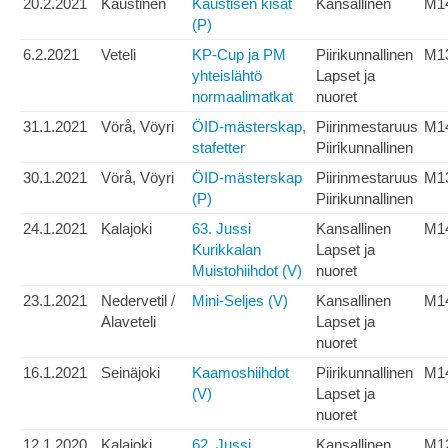
20.2.2021
Kaustinen
Kaustisen kisat
Kansallinen
M1
(P)
6.2.2021
Veteli
KP-Cup ja PM
Piirikunnallinen
M1
yhteislähtö
Lapset ja
normaalimatkat
nuoret
31.1.2021
Vörå, Vöyri
ÖID-mästerskap,
Piirinmestaruus
M1
stafetter
Piirikunnallinen
30.1.2021
Vörå, Vöyri
ÖID-mästerskap
Piirinmestaruus
M1
(P)
Piirikunnallinen
24.1.2021
Kalajoki
63. Jussi
Kansallinen
M1
Kurikkalan
Lapset ja
Muistohiihdot (V)
nuoret
23.1.2021
Nedervetil /
Mini-Seljes (V)
Kansallinen
M1
Alaveteli
Lapset ja
nuoret
16.1.2021
Seinäjoki
Kaamoshiihdot
Piirikunnallinen
M1
(V)
Lapset ja
nuoret
12.1.2020
Kalajoki
62. Jussi
Kansallinen
M1