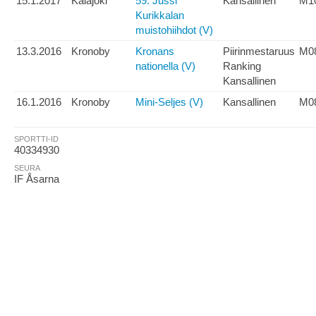
15.1.2017
Kalajoki
59. Jussi
Kansallinen
M1
Kurikkalan
muistohiihdot (V)
13.3.2016
Kronoby
Kronans
Piirinmestaruus
M0
nationella (V)
Ranking
Kansallinen
16.1.2016
Kronoby
Mini-Seljes (V)
Kansallinen
M0
SPORTTI-ID
40334930
SEURA
IF Åsarna