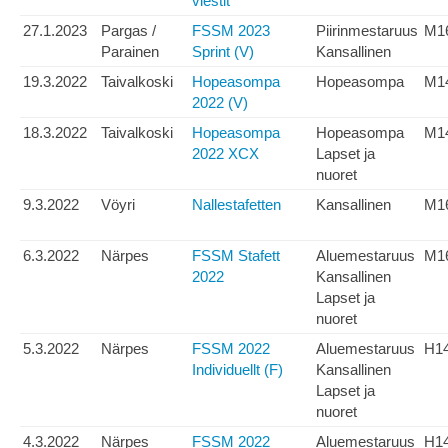
viestit
27.1.2023
Pargas /
FSSM 2023
Piirinmestaruus
M1
Parainen
Sprint (V)
Kansallinen
19.3.2022
Taivalkoski
Hopeasompa
Hopeasompa
M1
2022 (V)
18.3.2022
Taivalkoski
Hopeasompa
Hopeasompa
M1
2022 XCX
Lapset ja
nuoret
9.3.2022
Vöyri
Nallestafetten
Kansallinen
M1
6.3.2022
Närpes
FSSM Stafett
Aluemestaruus
M1
2022
Kansallinen
Lapset ja
nuoret
5.3.2022
Närpes
FSSM 2022
Aluemestaruus
H1
Individuellt (F)
Kansallinen
Lapset ja
nuoret
4.3.2022
Närpes
FSSM 2022
Aluemestaruus
H1