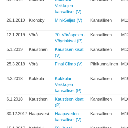
Veikkojen
kansalliset (V)
26.1.2019
Kronoby
Mini-Seljes (V)
Kansallinen
M1
12.1.2019
Vörå
70. Vöråspelen -
Kansallinen
M1
Vöyrinkisat (P)
5.1.2019
Kaustinen
Kaustisen kisat
Kansallinen
M1
(V)
25.3.2018
Vörå
Final Climb (V)
Piirikunnallinen
M1
4.2.2018
Kokkola
Kokkolan
Kansallinen
M1
Veikkojen
kansalliset (P)
6.1.2018
Kaustinen
Kaustisen kisat
Kansallinen
M1
(P)
30.12.2017
Haapavesi
Haapaveden
Kansallinen
M1
kansalliset (V)