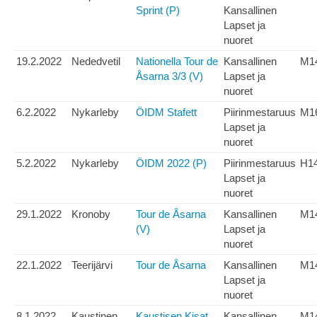
Sprint (P)
Kansallinen
Lapset ja
nuoret
19.2.2022
Nededvetil
Nationella Tour de
Kansallinen
M1
Åsarna 3/3 (V)
Lapset ja
nuoret
6.2.2022
Nykarleby
ÖIDM Stafett
Piirinmestaruus
M1
Lapset ja
nuoret
5.2.2022
Nykarleby
ÖIDM 2022 (P)
Piirinmestaruus
H1
Lapset ja
nuoret
29.1.2022
Kronoby
Tour de Åsarna
Kansallinen
M1
(V)
Lapset ja
nuoret
22.1.2022
Teerijärvi
Tour de Åsarna
Kansallinen
M1
Lapset ja
nuoret
8.1.2022
Kaustinen
Kaustisen Kisat
Kansallinen
M1