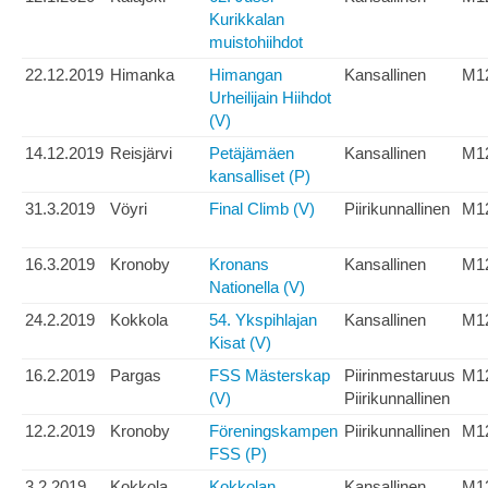
Kurikkalan
muistohiihdot
22.12.2019
Himanka
Himangan
Kansallinen
M1
Urheilijain Hiihdot
(V)
14.12.2019
Reisjärvi
Petäjämäen
Kansallinen
M1
kansalliset (P)
31.3.2019
Vöyri
Final Climb (V)
Piirikunnallinen
M1
16.3.2019
Kronoby
Kronans
Kansallinen
M1
Nationella (V)
24.2.2019
Kokkola
54. Ykspihlajan
Kansallinen
M1
Kisat (V)
16.2.2019
Pargas
FSS Mästerskap
Piirinmestaruus
M1
(V)
Piirikunnallinen
12.2.2019
Kronoby
Föreningskampen
Piirikunnallinen
M1
FSS (P)
3.2.2019
Kokkola
Kokkolan
Kansallinen
M1