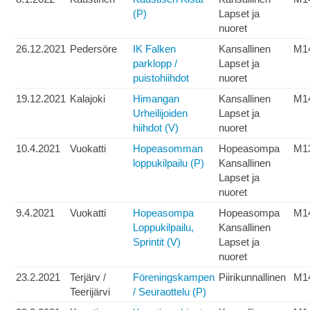
(P)
Lapset ja
nuoret
26.12.2021
Pedersöre
IK Falken
Kansallinen
M1
parklopp /
Lapset ja
puistohiihdot
nuoret
19.12.2021
Kalajoki
Himangan
Kansallinen
M1
Urheilijoiden
Lapset ja
hiihdot (V)
nuoret
10.4.2021
Vuokatti
Hopeasomman
Hopeasompa
M1
loppukilpailu (P)
Kansallinen
Lapset ja
nuoret
9.4.2021
Vuokatti
Hopeasompa
Hopeasompa
M1
Loppukilpailu,
Kansallinen
Sprintit (V)
Lapset ja
nuoret
23.2.2021
Terjärv /
Föreningskampen
Piirikunnallinen
M1
Teerijärvi
/ Seuraottelu (P)