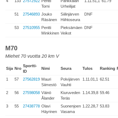
4
133
27572922
Pentti
Parikkalan
1.11.51,1
61.79
Torni
Urheilijat
51
27546893
Jouko
Siilinjärven
DNF
Räsänen
Hiihtoseura
53
27510955
Pentti
Pieksämäen
DNF
Minkkinen
Veikot
M70
Miehet 70 vuotta 20 km V
Sportti-
Sija
Nro
Nimi
Seura
Tulos
Ranking
ID
1
57
27562819
Mauri
Polvijärven
1.11.01,1
62.51
Siimestö
Vauhti
2
56
27598058
Väinö
Kiuruveden
1.14.39,8
59.46
Ålander
Teräs
3
55
27438778
Olavi
Suonenjoen
1.22.28,7
53.83
Häyrinen
Vasama