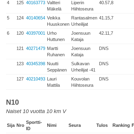
4
125
40163773
Valtteri
Liperin
40.57,8
Mäkelä
Hiihtoseura
5
124
40140654
Veikka
Rantasalmen
41.15,7
Huuskonen
Urheilijat
6
120
40397001
Urho
Joensuun
42.11,7
Huttunen
Kataja
121
40271479
Martti
Joensuun
DNS
Ruhanen
Kataja
123
40345398
Nuutti
Sulkavan
DNS
Seppänen
Urheilijat -41
127
40210493
Lauri
Kouvolan
DNS
Mattila
Hiihtoseura
N10
Naiset 10 vuotta 10 km V
Sportti-
Sija
Nro
Nimi
Seura
Tulos
Ranking
F
ID