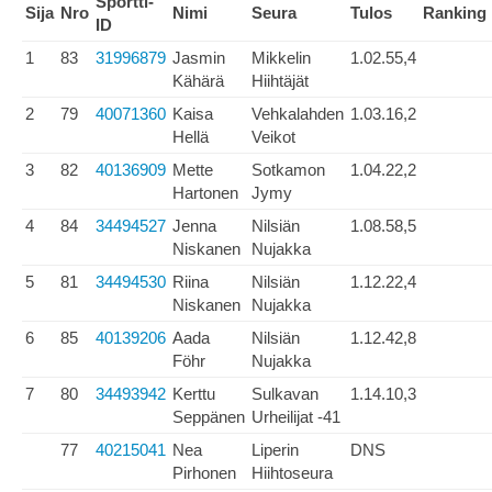
Sportti-
Sija
Nro
Nimi
Seura
Tulos
Ranking
ID
1
83
31996879
Jasmin
Mikkelin
1.02.55,4
Kähärä
Hiihtäjät
2
79
40071360
Kaisa
Vehkalahden
1.03.16,2
Hellä
Veikot
3
82
40136909
Mette
Sotkamon
1.04.22,2
Hartonen
Jymy
4
84
34494527
Jenna
Nilsiän
1.08.58,5
Niskanen
Nujakka
5
81
34494530
Riina
Nilsiän
1.12.22,4
Niskanen
Nujakka
6
85
40139206
Aada
Nilsiän
1.12.42,8
Föhr
Nujakka
7
80
34493942
Kerttu
Sulkavan
1.14.10,3
Seppänen
Urheilijat -41
77
40215041
Nea
Liperin
DNS
Pirhonen
Hiihtoseura