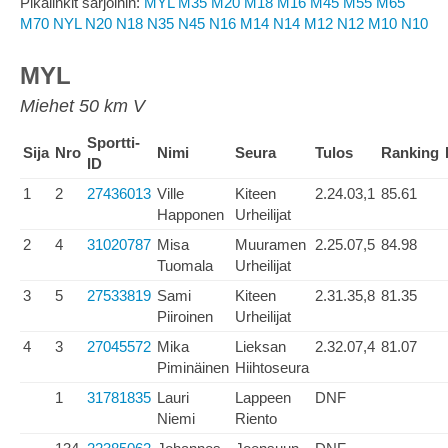
Pikalinkit sarjoihin:
MYL
M35
M20
M18
M16
M45
M55
M65
M70
NYL
N20
N18
N35
N45
N16
M14
N14
M12
N12
M10
N10
MYL
Miehet 50 km V
Sportti-
Sija
Nro
Nimi
Seura
Tulos
Ranking
ID
1
2
27436013
Ville
Kiteen
2.24.03,1
85.61
Happonen
Urheilijat
2
4
31020787
Misa
Muuramen
2.25.07,5
84.98
Tuomala
Urheilijat
3
5
27533819
Sami
Kiteen
2.31.35,8
81.35
Piiroinen
Urheilijat
4
3
27045572
Mika
Lieksan
2.32.07,4
81.07
Piminäinen
Hiihtoseura
1
31781835
Lauri
Lappeen
DNF
Niemi
Riento