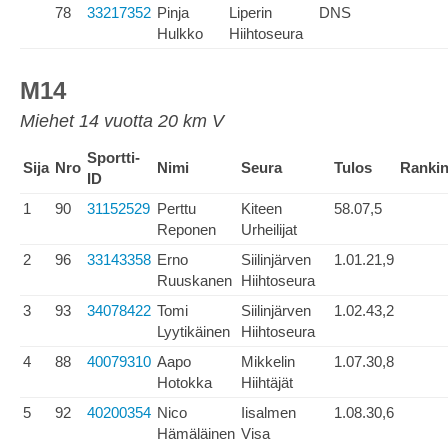
78
33217352
Pinja
Liperin
DNS
Hulkko
Hiihtoseura
M14
Miehet 14 vuotta 20 km V
Sportti-
Sija
Nro
Nimi
Seura
Tulos
Ranki
ID
1
90
31152529
Perttu
Kiteen
58.07,5
Reponen
Urheilijat
2
96
33143358
Erno
Siilinjärven
1.01.21,9
Ruuskanen
Hiihtoseura
3
93
34078422
Tomi
Siilinjärven
1.02.43,2
Lyytikäinen
Hiihtoseura
4
88
40079310
Aapo
Mikkelin
1.07.30,8
Hotokka
Hiihtäjät
5
92
40200354
Nico
Iisalmen
1.08.30,6
Hämäläinen
Visa