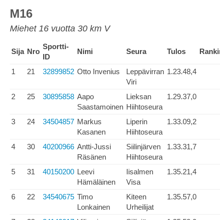
M16
Miehet 16 vuotta 30 km V
Sportti-
Sija
Nro
Nimi
Seura
Tulos
Ranki
ID
1
21
32899852
Otto Invenius
Leppävirran
1.23.48,4
Viri
2
25
30895858
Aapo
Lieksan
1.29.37,0
Saastamoinen
Hiihtoseura
3
24
34504857
Markus
Liperin
1.33.09,2
Kasanen
Hiihtoseura
4
30
40200966
Antti-Jussi
Siilinjärven
1.33.31,7
Räsänen
Hiihtoseura
5
31
40150200
Leevi
Iisalmen
1.35.21,4
Hämäläinen
Visa
6
22
34540675
Timo
Kiteen
1.35.57,0
Lonkainen
Urheilijat