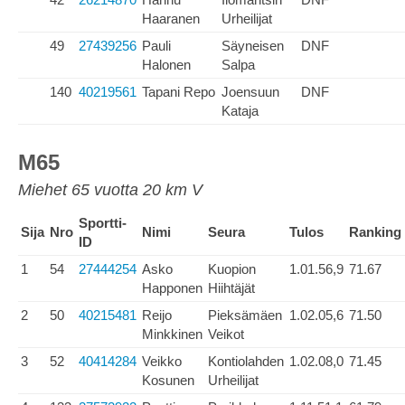
Haaranen
Urheilijat
49
27439256
Pauli
Säyneisen
DNF
Halonen
Salpa
140
40219561
Tapani Repo
Joensuun
DNF
Kataja
M65
Miehet 65 vuotta 20 km V
Sportti-
Sija
Nro
Nimi
Seura
Tulos
Ranking
ID
1
54
27444254
Asko
Kuopion
1.01.56,9
71.67
Happonen
Hiihtäjät
2
50
40215481
Reijo
Pieksämäen
1.02.05,6
71.50
Minkkinen
Veikot
3
52
40414284
Veikko
Kontiolahden
1.02.08,0
71.45
Kosunen
Urheilijat