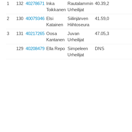
1
132
40278671
Inka
Rautalammin
40.39,2
Toikkanen
Urheilijat
2
130
40079346
Elsi
Siilinjärven
41.59,0
Katainen
Hiihtoseura
3
131
40217265
Oosa
Juvan
47.05,3
Kantanen
Urheilijat
129
40208479
Ella Repo
Simpeleen
DNS
Urheilijat