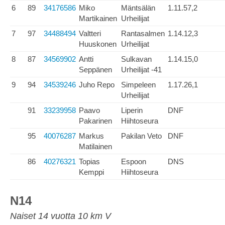
6
89
34176586
Miko
Mäntsälän
1.11.57,2
Martikainen
Urheilijat
7
97
34488494
Valtteri
Rantasalmen
1.14.12,3
Huuskonen
Urheilijat
8
87
34569902
Antti
Sulkavan
1.14.15,0
Seppänen
Urheilijat -41
9
94
34539246
Juho Repo
Simpeleen
1.17.26,1
Urheilijat
91
33239958
Paavo
Liperin
DNF
Pakarinen
Hiihtoseura
95
40076287
Markus
Pakilan Veto
DNF
Matilainen
86
40276321
Topias
Espoon
DNS
Kemppi
Hiihtoseura
N14
Naiset 14 vuotta 10 km V