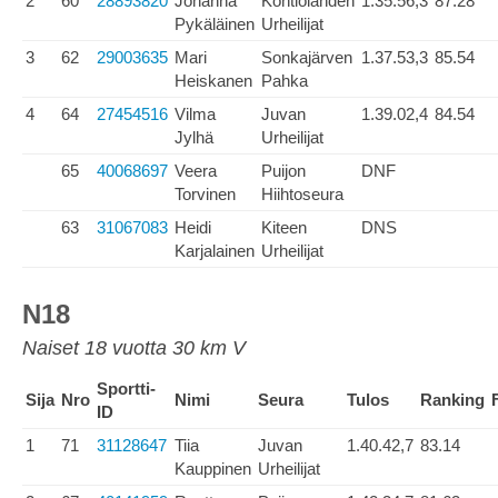
2
60
28893820
Johanna
Kontiolahden
1.35.56,3
87.28
Pykäläinen
Urheilijat
3
62
29003635
Mari
Sonkajärven
1.37.53,3
85.54
Heiskanen
Pahka
4
64
27454516
Vilma
Juvan
1.39.02,4
84.54
Jylhä
Urheilijat
65
40068697
Veera
Puijon
DNF
Torvinen
Hiihtoseura
63
31067083
Heidi
Kiteen
DNS
Karjalainen
Urheilijat
N18
Naiset 18 vuotta 30 km V
Sportti-
Sija
Nro
Nimi
Seura
Tulos
Ranking
ID
1
71
31128647
Tiia
Juvan
1.40.42,7
83.14
Kauppinen
Urheilijat