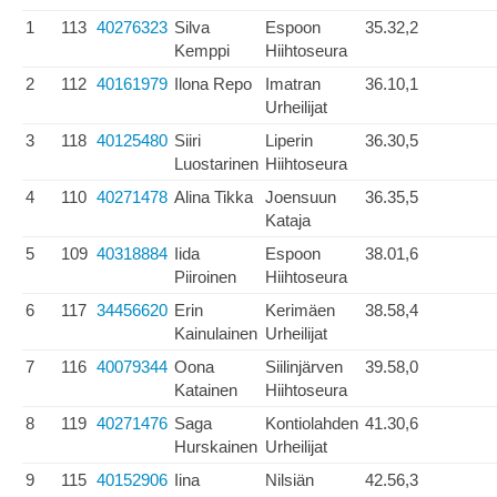
1
113
40276323
Silva
Espoon
35.32,2
Kemppi
Hiihtoseura
2
112
40161979
Ilona Repo
Imatran
36.10,1
Urheilijat
3
118
40125480
Siiri
Liperin
36.30,5
Luostarinen
Hiihtoseura
4
110
40271478
Alina Tikka
Joensuun
36.35,5
Kataja
5
109
40318884
Iida
Espoon
38.01,6
Piiroinen
Hiihtoseura
6
117
34456620
Erin
Kerimäen
38.58,4
Kainulainen
Urheilijat
7
116
40079344
Oona
Siilinjärven
39.58,0
Katainen
Hiihtoseura
8
119
40271476
Saga
Kontiolahden
41.30,6
Hurskainen
Urheilijat
9
115
40152906
Iina
Nilsiän
42.56,3