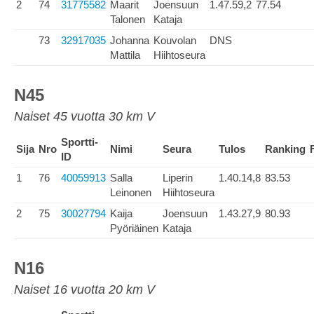
2
74
31775582
Maarit
Joensuun
1.47.59,2
77.54
Talonen
Kataja
73
32917035
Johanna
Kouvolan
DNS
Mattila
Hiihtoseura
N45
Naiset 45 vuotta 30 km V
Sportti-
Sija
Nro
Nimi
Seura
Tulos
Ranking
ID
1
76
40059913
Salla
Liperin
1.40.14,8
83.53
Leinonen
Hiihtoseura
2
75
30027794
Kaija
Joensuun
1.43.27,9
80.93
Pyöriäinen
Kataja
N16
Naiset 16 vuotta 20 km V