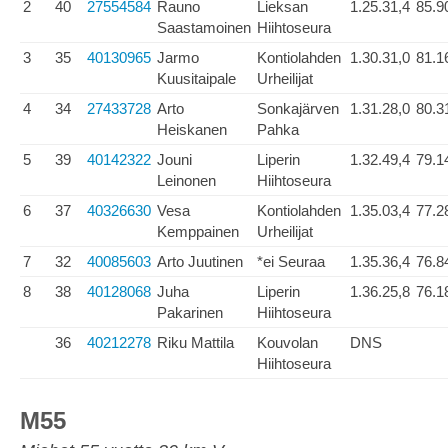
2
40
27554584
Rauno
Lieksan
1.25.31,4
85.9
Saastamoinen
Hiihtoseura
3
35
40130965
Jarmo
Kontiolahden
1.30.31,0
81.1
Kuusitaipale
Urheilijat
4
34
27433728
Arto
Sonkajärven
1.31.28,0
80.3
Heiskanen
Pahka
5
39
40142322
Jouni
Liperin
1.32.49,4
79.1
Leinonen
Hiihtoseura
6
37
40326630
Vesa
Kontiolahden
1.35.03,4
77.2
Kemppainen
Urheilijat
7
32
40085603
Arto Juutinen
*ei Seuraa
1.35.36,4
76.8
8
38
40128068
Juha
Liperin
1.36.25,8
76.1
Pakarinen
Hiihtoseura
36
40212278
Riku Mattila
Kouvolan
DNS
Hiihtoseura
M55