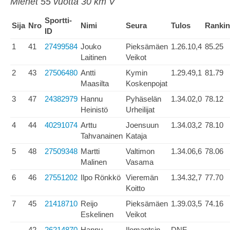
Miehet 55 vuotta 30 km V
Sportti-
Sija
Nro
Nimi
Seura
Tulos
Ranki
ID
1
41
27499584
Jouko
Pieksämäen
1.26.10,4
85.25
Laitinen
Veikot
2
43
27506480
Antti
Kymin
1.29.49,1
81.79
Maasilta
Koskenpojat
3
47
24382979
Hannu
Pyhäselän
1.34.02,0
78.12
Heinistö
Urheilijat
4
44
40291074
Arttu
Joensuun
1.34.03,2
78.10
Tahvanainen
Kataja
5
48
27509348
Martti
Valtimon
1.34.06,6
78.06
Malinen
Vasama
6
46
27551202
Ilpo Rönkkö
Vieremän
1.34.32,7
77.70
Koitto
7
45
21418710
Reijo
Pieksämäen
1.39.03,5
74.16
Eskelinen
Veikot
42
26214870
Hannu
Ilomantsin
DNF