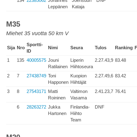
134
22385062
Johannes
Joensuun
DNF
Leppänen
Kataja
M35
Miehet 35 vuotta 50 km V
Sportti-
Sija
Nro
Nimi
Seura
Tulos
Ranking
F
ID
1
135
40005575
Jouni
Liperin
2.27.43,9
83.48
Ratilainen
Hiihtoseura
2
7
27438749
Toni
Kuopion
2.27.49,6
83.42
Happonen
Hiihtäjät
3
8
27543171
Matti
Valtimon
2.41.23,7
76.41
Roininen
Vasama
6
28263272
Jukka
Finlandia-
DNF
Hartonen
Hiihto
Team