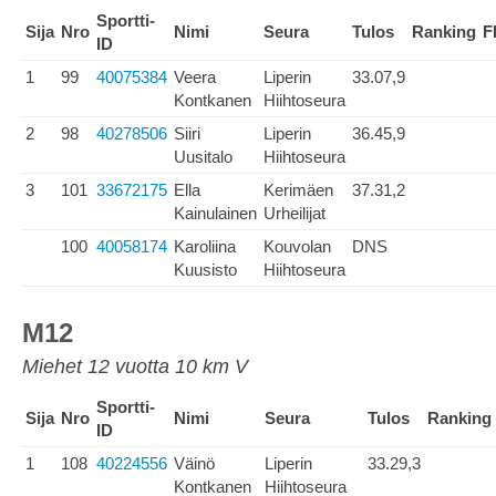
Sportti-
Sija
Nro
Nimi
Seura
Tulos
Ranking
F
ID
1
99
40075384
Veera
Liperin
33.07,9
Kontkanen
Hiihtoseura
2
98
40278506
Siiri
Liperin
36.45,9
Uusitalo
Hiihtoseura
3
101
33672175
Ella
Kerimäen
37.31,2
Kainulainen
Urheilijat
100
40058174
Karoliina
Kouvolan
DNS
Kuusisto
Hiihtoseura
M12
Miehet 12 vuotta 10 km V
Sportti-
Sija
Nro
Nimi
Seura
Tulos
Ranking
ID
1
108
40224556
Väinö
Liperin
33.29,3
Kontkanen
Hiihtoseura