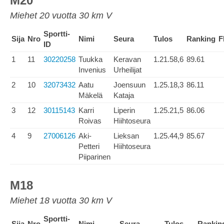
M20
Miehet 20 vuotta 30 km V
Sportti-
Sija
Nro
Nimi
Seura
Tulos
Ranking
F
ID
1
11
30220258
Tuukka
Keravan
1.21.58,6
89.61
Invenius
Urheilijat
2
10
32073432
Aatu
Joensuun
1.25.18,3
86.11
Mäkelä
Kataja
3
12
30115143
Karri
Liperin
1.25.21,5
86.06
Roivas
Hiihtoseura
4
9
27006126
Aki-
Lieksan
1.25.44,9
85.67
Petteri
Hiihtoseura
Piiparinen
M18
Miehet 18 vuotta 30 km V
Sportti-
Sija
Nro
Nimi
Seura
Tulos
Rankin