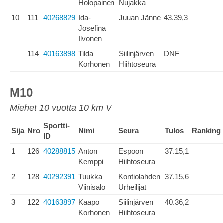
Holopainen
Nujakka
10
111
40268829
Ida-
Juuan Jänne
43.39,3
Josefina
Ilvonen
114
40163898
Tilda
Siilinjärven
DNF
Korhonen
Hiihtoseura
M10
Miehet 10 vuotta 10 km V
Sportti-
Sija
Nro
Nimi
Seura
Tulos
Ranking
ID
1
126
40288815
Anton
Espoon
37.15,1
Kemppi
Hiihtoseura
2
128
40292391
Tuukka
Kontiolahden
37.15,6
Viinisalo
Urheilijat
3
122
40163897
Kaapo
Siilinjärven
40.36,2
Korhonen
Hiihtoseura