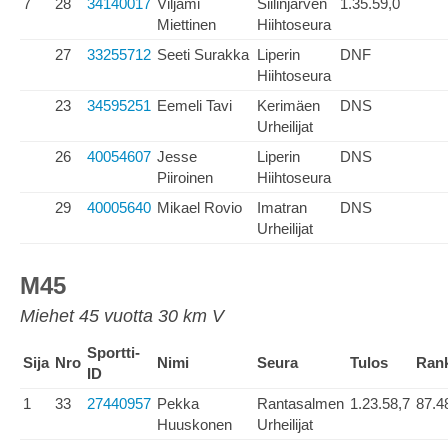
7
28
34140017
Viljami
Siilinjärven
1.35.59,0
Miettinen
Hiihtoseura
27
33255712
Seeti Surakka
Liperin
DNF
Hiihtoseura
23
34595251
Eemeli Tavi
Kerimäen
DNS
Urheilijat
26
40054607
Jesse
Liperin
DNS
Piiroinen
Hiihtoseura
29
40005640
Mikael Rovio
Imatran
DNS
Urheilijat
M45
Miehet 45 vuotta 30 km V
Sportti-
Sija
Nro
Nimi
Seura
Tulos
Ran
ID
1
33
27440957
Pekka
Rantasalmen
1.23.58,7
87.4
Huuskonen
Urheilijat