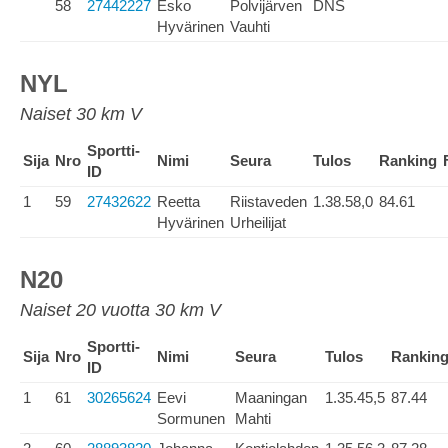
58
27442227
Esko
Polvijärven
DNS
Hyvärinen
Vauhti
NYL
Naiset 30 km V
Sportti-
Sija
Nro
Nimi
Seura
Tulos
Ranking
ID
1
59
27432622
Reetta
Riistaveden
1.38.58,0
84.61
Hyvärinen
Urheilijat
N20
Naiset 20 vuotta 30 km V
Sportti-
Sija
Nro
Nimi
Seura
Tulos
Rankin
ID
1
61
30265624
Eevi
Maaningan
1.35.45,5
87.44
Sormunen
Mahti