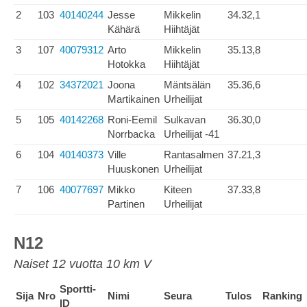
2
103
40140244
Jesse
Mikkelin
34.32,1
Kähärä
Hiihtäjät
3
107
40079312
Arto
Mikkelin
35.13,8
Hotokka
Hiihtäjät
4
102
34372021
Joona
Mäntsälän
35.36,6
Martikainen
Urheilijat
5
105
40142268
Roni-Eemil
Sulkavan
36.30,0
Norrbacka
Urheilijat -41
6
104
40140373
Ville
Rantasalmen
37.21,3
Huuskonen
Urheilijat
7
106
40077697
Mikko
Kiteen
37.33,8
Partinen
Urheilijat
N12
Naiset 12 vuotta 10 km V
Sportti-
Sija
Nro
Nimi
Seura
Tulos
Ranking
ID