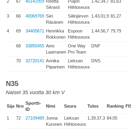
2
67
40141959
Reetta
Puijon
1.42.34,7
81.63
Silvasti
Hiihtoseura
3
66
40069769
Siiri
Siilinjärven
1.43.01,9
81.27
Räsänen
Hiihtoseura
4
69
34405671
Henriikka
Espoon
1.44.56,7
79.79
Rokkonen
Hiihtoseura
68
33855455
Aino
One Way
DNF
Laamanen
Pro Team
70
32720141
Annika
Lieksan
DNS
Piiparinen
Hiihtoseura
N35
Naiset 35 vuotta 30 km V
Sportti-
Sija
Nro
Nimi
Seura
Tulos
Ranking
FI
ID
1
72
27109489
Jonna
Lieksan
1.39.37,3
84.05
Kuronen
Hiihtoseura