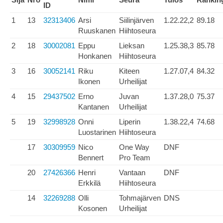
ID
1
13
32313406
Arsi
Siilinjärven
1.22.22,2
89.18
Ruuskanen
Hiihtoseura
2
18
30002081
Eppu
Lieksan
1.25.38,3
85.78
Honkanen
Hiihtoseura
3
16
30052141
Riku
Kiteen
1.27.07,4
84.32
Ikonen
Urheilijat
4
15
29437502
Erno
Juvan
1.37.28,0
75.37
Kantanen
Urheilijat
5
19
32998928
Onni
Liperin
1.38.22,4
74.68
Luostarinen
Hiihtoseura
17
30309959
Nico
One Way
DNF
Bennert
Pro Team
20
27426366
Henri
Vantaan
DNF
Erkkilä
Hiihtoseura
14
32269288
Olli
Tohmajärven
DNS
Kosonen
Urheilijat