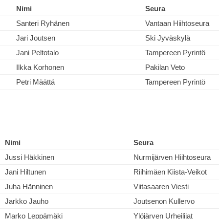
Nimi
Seura
Santeri Ryhänen
Vantaan Hiihtoseura
Jari Joutsen
Ski Jyväskylä
Jani Peltotalo
Tampereen Pyrintö
Ilkka Korhonen
Pakilan Veto
Petri Määttä
Tampereen Pyrintö
Nimi
Seura
Jussi Häkkinen
Nurmijärven Hiihtoseura
Jani Hiltunen
Riihimäen Kiista-Veikot
Juha Hänninen
Viitasaaren Viesti
Jarkko Jauho
Joutsenon Kullervo
Marko Leppämäki
Ylöjärven Urheilijat