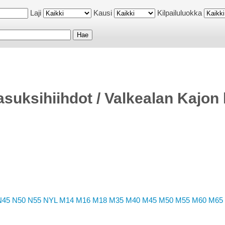
Laji
Kausi
Kilpailuluokka
suksihiihdot / Valkealan Kajon 
N45
N50
N55
NYL
M14
M16
M18
M35
M40
M45
M50
M55
M60
M65