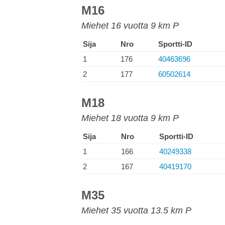
M16
Miehet 16 vuotta 9 km P
Sija
Nro
Sportti-ID
1
176
40463696
2
177
60502614
M18
Miehet 18 vuotta 9 km P
Sija
Nro
Sportti-ID
1
166
40249338
2
167
40419170
M35
Miehet 35 vuotta 13.5 km P