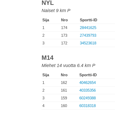
NYL
Naiset 9 km P
Sija
Nro
Sportti-ID
1
174
28441625
2
173
27439793
3
172
34523618
M14
Miehet 14 vuotta 6.4 km P
Sija
Nro
Sportti-ID
1
162
40462654
2
161
40335356
3
159
60249388
4
160
60318318