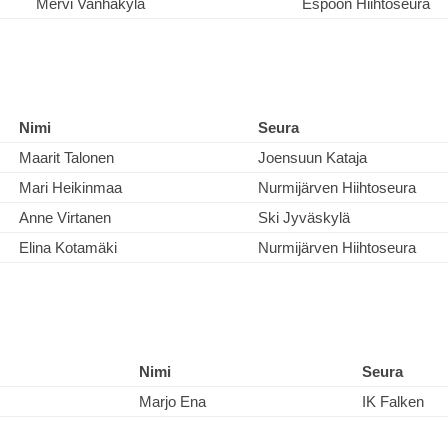
Mervi Vanhakylä
Espoon Hiihtoseura
Nimi
Seura
Maarit Talonen
Joensuun Kataja
Mari Heikinmaa
Nurmijärven Hiihtoseura
Anne Virtanen
Ski Jyväskylä
Elina Kotamäki
Nurmijärven Hiihtoseura
Nimi
Seura
Marjo Ena
IK Falken