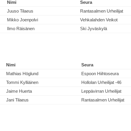
Nimi
Seura
Juuso Tilaeus
Rantasalmen Urheilijat
Mikko Joenpolvi
Vehkalahden Veikot
Ilmo Räisänen
Ski Jyväskylä
Nimi
Seura
Mathias Höglund
Espoon Hiihtoseura
Tommi Kylliäinen
Hollolan Urheilijat -46
Jaime Huerta
Leppävirran Urheilijat
Jani Tilaeus
Rantasalmen Urheilijat