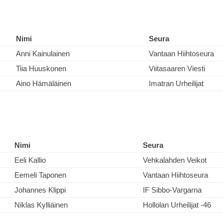
Nimi
Seura
Anni Kainulainen
Vantaan Hiihtoseura
Tiia Huuskonen
Viitasaaren Viesti
Aino Hämäläinen
Imatran Urheilijat
Nimi
Seura
Eeli Kallio
Vehkalahden Veikot
Eemeli Taponen
Vantaan Hiihtoseura
Johannes Klippi
IF Sibbo-Vargarna
Niklas Kylliäinen
Hollolan Urheilijat -46