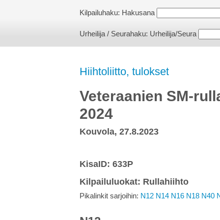
Kilpailuhaku:
Hakusana
Urheilija / Seurahaku:
Urheilija/Seura
Hiihtoliitto, tulokset
Veteraanien SM-rulla
2024
Kouvola, 27.8.2023
KisaID: 633P
Kilpailuluokat: Rullahiihto
Pikalinkit sarjoihin:
N12
N14
N16
N18
N40