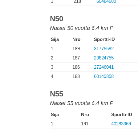
1
218
60484689
N50
Naiset 50 vuotta 6.4 km P
Sija
Nro
Sportti-ID
1
189
31775582
2
187
23824755
3
186
27246041
4
188
60149858
N55
Naiset 55 vuotta 6.4 km P
Sija
Nro
Sportti-ID
1
191
40283369