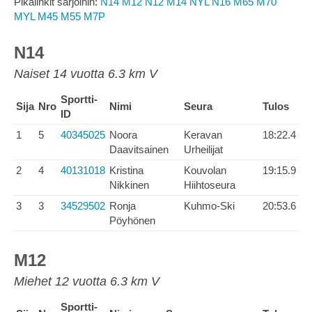
Pikalinkit sarjoihin:
N14
M12
N12
M14
NYL
N16
M65
M70
MYL
M45
M55
M7P
N14
Naiset 14 vuotta 6.3 km V
Sportti-
Sija
Nro
Nimi
Seura
Tulos
ID
1
5
40345025
Noora
Keravan
18:22.4
Daavitsainen
Urheilijat
2
4
40131018
Kristina
Kouvolan
19:15.9
Nikkinen
Hiihtoseura
3
3
34529502
Ronja
Kuhmo-Ski
20:53.6
Pöyhönen
M12
Miehet 12 vuotta 6.3 km V
Sportti-