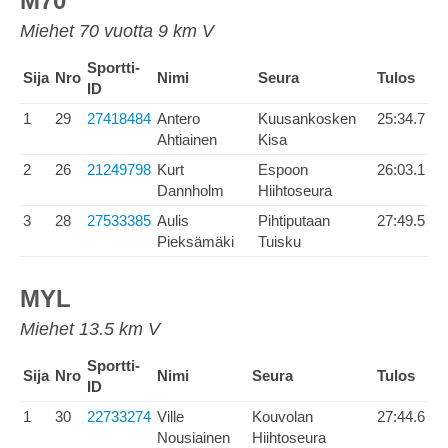
M70
Miehet 70 vuotta 9 km V
Sportti-
Sija
Nro
Nimi
Seura
Tulos
ID
1
29
27418484
Antero
Kuusankosken
25:34.7
Ahtiainen
Kisa
2
26
21249798
Kurt
Espoon
26:03.1
Dannholm
Hiihtoseura
3
28
27533385
Aulis
Pihtiputaan
27:49.5
Pieksämäki
Tuisku
MYL
Miehet 13.5 km V
Sportti-
Sija
Nro
Nimi
Seura
Tulos
ID
1
30
22733274
Ville
Kouvolan
27:44.6
Nousiainen
Hiihtoseura