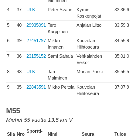
Nieminen
4
37
ULK
Peter Svahn
Kymin
33:36.6
Koskenpojat
5
40
29935091
Tero
Anjalan Liitto
33:59.3
Karppinen
6
39
27451797
Mikko
Kouvolan
34:55.9
Innanen
Hiihtoseura
7
36
23155152
Sami Sahala
Vehkalahden
35:01.0
Veikot
8
43
ULK
Jari
Morian Ponsi
35:56.5
Malminen
9
35
22843591
Mikko Peltola
Kouvolan
37:07.9
Hiihtoseura
M55
Miehet 55 vuotta 13.5 km V
Sportti-
Sija
Nro
Nimi
Seura
Tulos