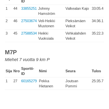
ID
1
44
33855251
Johnny
Valkealan Kajo
33:05.4
Hamström
2
46
27503674
Veli-Heikki
Pieksämäen
34:36.1
Mustonen
Veikot
3
45
27588534
Heikki
Vehkalahden
35:22.3
Vuoksiala
Veikot
M7P
Miehet 7 vuotta 9 km P
Sportti-
Sija
Nro
Nimi
Seura
Tulos
ID
1
27
60165279
Pekka
Joutsan
25:35.7
Hietanen
Pommi