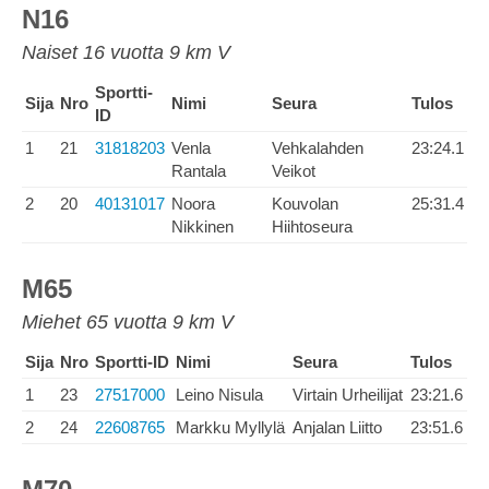
N16
Naiset 16 vuotta 9 km V
Sportti-
Sija
Nro
Nimi
Seura
Tulos
ID
1
21
31818203
Venla
Vehkalahden
23:24.1
Rantala
Veikot
2
20
40131017
Noora
Kouvolan
25:31.4
Nikkinen
Hiihtoseura
M65
Miehet 65 vuotta 9 km V
Sija
Nro
Sportti-ID
Nimi
Seura
Tulos
1
23
27517000
Leino Nisula
Virtain Urheilijat
23:21.6
2
24
22608765
Markku Myllylä
Anjalan Liitto
23:51.6