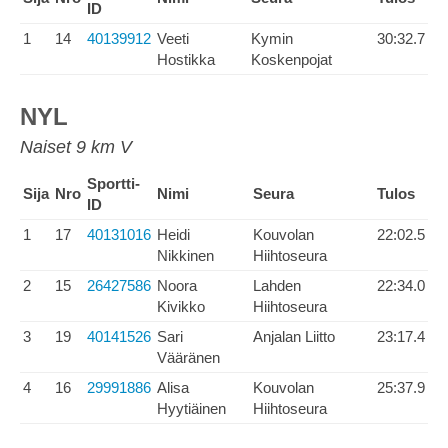
ID
1
14
40139912
Veeti
Kymin
30:32.7
Hostikka
Koskenpojat
NYL
Naiset 9 km V
Sportti-
Sija
Nro
Nimi
Seura
Tulos
ID
1
17
40131016
Heidi
Kouvolan
22:02.5
Nikkinen
Hiihtoseura
2
15
26427586
Noora
Lahden
22:34.0
Kivikko
Hiihtoseura
3
19
40141526
Sari
Anjalan Liitto
23:17.4
Vääränen
4
16
29991886
Alisa
Kouvolan
25:37.9
Hyytiäinen
Hiihtoseura