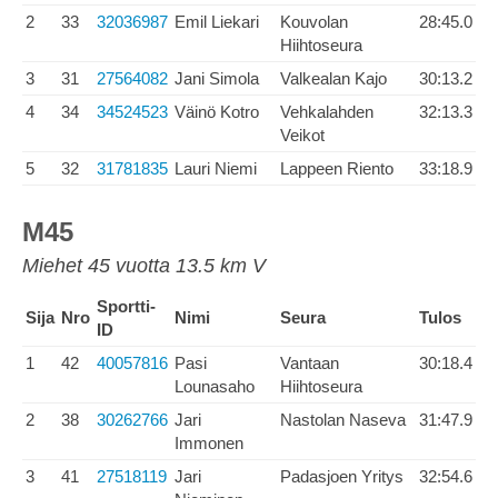
2
33
32036987
Emil Liekari
Kouvolan
28:45.0
Hiihtoseura
3
31
27564082
Jani Simola
Valkealan Kajo
30:13.2
4
34
34524523
Väinö Kotro
Vehkalahden
32:13.3
Veikot
5
32
31781835
Lauri Niemi
Lappeen Riento
33:18.9
M45
Miehet 45 vuotta 13.5 km V
Sportti-
Sija
Nro
Nimi
Seura
Tulos
ID
1
42
40057816
Pasi
Vantaan
30:18.4
Lounasaho
Hiihtoseura
2
38
30262766
Jari
Nastolan Naseva
31:47.9
Immonen
3
41
27518119
Jari
Padasjoen Yritys
32:54.6