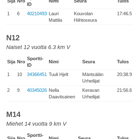
Sija
Nro
Nimi
Seura
Tulos
ID
1
6
40210493
Lauri
Kouvolan
17:46.5
Mattila
Hiihtoseura
N12
Naiset 12 vuotta 6.3 km V
Sportti-
Sija
Nro
Nimi
Seura
Tulos
ID
1
10
34366451
Tuuli Hjelt
Mäntsälän
20:38.9
Urheilijat
2
9
40345026
Nella
Keravan
21:56.6
Daavitsainen
Urheilijat
M14
Miehet 14 vuotta 9 km V
Sportti-
Sija
Nro
Nimi
Seura
Tulos