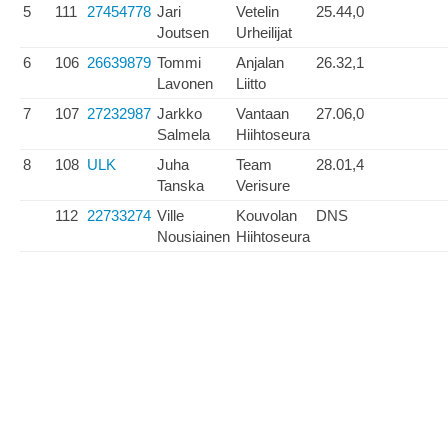
5
111
27454778
Jari
Vetelin
25.44,0
Joutsen
Urheilijat
6
106
26639879
Tommi
Anjalan
26.32,1
Lavonen
Liitto
7
107
27232987
Jarkko
Vantaan
27.06,0
Salmela
Hiihtoseura
8
108
ULK
Juha
Team
28.01,4
Tanska
Verisure
112
22733274
Ville
Kouvolan
DNS
Nousiainen
Hiihtoseura