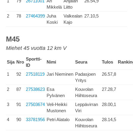
1
79
26711001
Ari
Anjalan
26.54,9
Mikkelä
Liitto
2
78
27464399
Juha
Valkealan
27.10,5
Koski
Kajo
M45
Miehet 45 vuotta 12 km V
Sportti-
Sija
Nro
Nimi
Seura
Tulos
Rankin
ID
1
92
27518119
Jari Nieminen
Padasjoen
26.57,8
Yritys
2
87
27538623
Esa
Kouvolan
27.28,7
Pylvänen
Hiihtoseura
3
91
27503674
Veli-Heikki
Leppävirran
28.00,1
Mustonen
Viri
4
90
33781956
Petri Alatalo
Kouvolan
28.14,5
Hiihtoseura