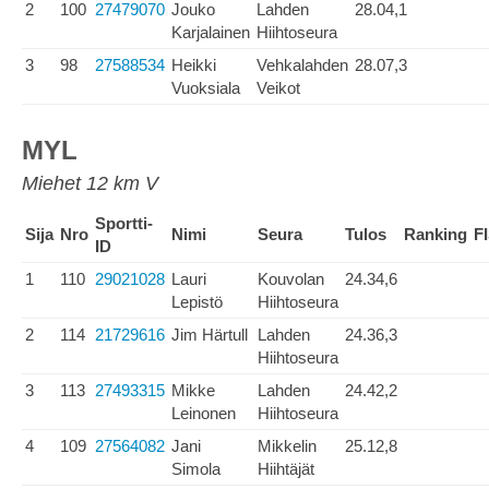
2
100
27479070
Jouko
Lahden
28.04,1
Karjalainen
Hiihtoseura
3
98
27588534
Heikki
Vehkalahden
28.07,3
Vuoksiala
Veikot
MYL
Miehet 12 km V
Sportti-
Sija
Nro
Nimi
Seura
Tulos
Ranking
F
ID
1
110
29021028
Lauri
Kouvolan
24.34,6
Lepistö
Hiihtoseura
2
114
21729616
Jim Härtull
Lahden
24.36,3
Hiihtoseura
3
113
27493315
Mikke
Lahden
24.42,2
Leinonen
Hiihtoseura
4
109
27564082
Jani
Mikkelin
25.12,8
Simola
Hiihtäjät