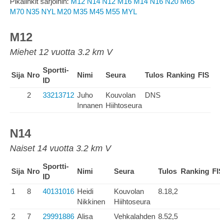
Pikalinkit sarjoihin:
M12
N14
N12
M16
M14
N16
N20
M65
M70
N35
NYL
M20
M35
M45
M55
MYL
M12
Miehet 12 vuotta 3.2 km V
Sportti-
Sija
Nro
Nimi
Seura
Tulos
Ranking
FIS
ID
2
33213712
Juho
Kouvolan
DNS
Innanen
Hiihtoseura
N14
Naiset 14 vuotta 3.2 km V
Sportti-
Sija
Nro
Nimi
Seura
Tulos
Ranking
FI
ID
1
8
40131016
Heidi
Kouvolan
8.18,2
Nikkinen
Hiihtoseura
2
7
29991886
Alisa
Vehkalahden
8.52,5