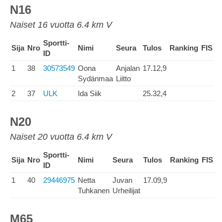
N16
Naiset 16 vuotta 6.4 km V
Sportti-
Sija
Nro
Nimi
Seura
Tulos
Ranking
FIS
ID
1
38
30573549
Oona
Anjalan
17.12,9
Sydänmaa
Liitto
2
37
ULK
Ida Siik
25.32,4
N20
Naiset 20 vuotta 6.4 km V
Sportti-
Sija
Nro
Nimi
Seura
Tulos
Ranking
FIS
ID
1
40
29446975
Netta
Juvan
17.09,9
Tuhkanen
Urheilijat
M65