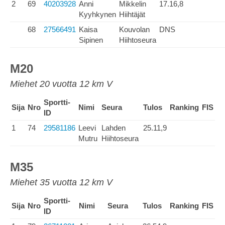
2
69
40203928
Anni
Mikkelin
17.16,8
Kyyhkynen
Hiihtäjät
68
27566491
Kaisa
Kouvolan
DNS
Sipinen
Hiihtoseura
M20
Miehet 20 vuotta 12 km V
Sportti-
Sija
Nro
Nimi
Seura
Tulos
Ranking
FIS
ID
1
74
29581186
Leevi
Lahden
25.11,9
Mutru
Hiihtoseura
M35
Miehet 35 vuotta 12 km V
Sportti-
Sija
Nro
Nimi
Seura
Tulos
Ranking
FIS
ID