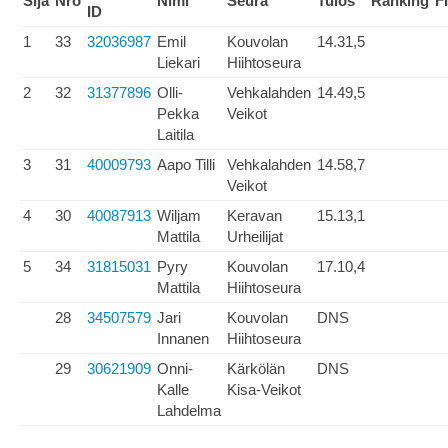
Sija
Nro
Nimi
Seura
Tulos
Ranking
F
ID
1
33
32036987
Emil
Kouvolan
14.31,5
Liekari
Hiihtoseura
2
32
31377896
Olli-
Vehkalahden
14.49,5
Pekka
Veikot
Laitila
3
31
40009793
Aapo Tilli
Vehkalahden
14.58,7
Veikot
4
30
40087913
Wiljam
Keravan
15.13,1
Mattila
Urheilijat
5
34
31815031
Pyry
Kouvolan
17.10,4
Mattila
Hiihtoseura
28
34507579
Jari
Kouvolan
DNS
Innanen
Hiihtoseura
29
30621909
Onni-
Kärkölän
DNS
Kalle
Kisa-Veikot
Lahdelma