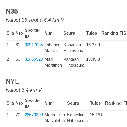
N35
Naiset 35 vuotta 6.4 km V
Sportti-
Sija
Nro
Nimi
Seura
Tulos
Ranking
FIS
ID
1
61
32917035
Johanna
Kouvolan
16.37,9
Mattila
Hiihtoseura
2
60
31465520
Mari
Vantaan
18.45,3
Marttinen
Hiihtoseura
NYL
Naiset 6.4 km V
Sportti-
Sija
Nro
Nimi
Seura
Tulos
Ranking
F
ID
1
70
26673398
Mona-Liisa
Kouvolan
15.19,8
Malvalehto
Hiihtoseura