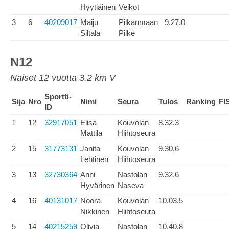
Hyytiäinen
Veikot
3
6
40209017
Maiju
Pilkanmaan
9.27,0
Siltala
Pilke
N12
Naiset 12 vuotta 3.2 km V
Sportti-
Sija
Nro
Nimi
Seura
Tulos
Ranking
FI
ID
1
12
32917051
Elisa
Kouvolan
8.32,3
Mattila
Hiihtoseura
2
15
31773131
Janita
Kouvolan
9.30,6
Lehtinen
Hiihtoseura
3
13
32730364
Anni
Nastolan
9.32,6
Hyvärinen
Naseva
4
16
40131017
Noora
Kouvolan
10.03,5
Nikkinen
Hiihtoseura
5
14
40215259
Olivia
Nastolan
10.40,8