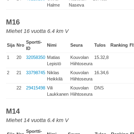
Halme
Naseva
M16
Miehet 16 vuotta 6.4 km V
Sportti-
Sija
Nro
Nimi
Seura
Tulos
Ranking
F
ID
1
20
32058350
Matias
Kouvolan
15.32,8
Lepistö
Hiihtoseura
2
21
33798745
Niklas
Kouvolan
16.34,6
Heikkilä
Hiihtoseura
22
29415498
Vili
Kouvolan
DNS
Laukkanen
Hiihtoseura
M14
Miehet 14 vuotta 6.4 km V
Sportti-