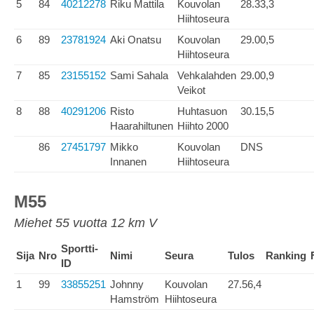
5
84
40212278
Riku Mattila
Kouvolan
28.33,3
Hiihtoseura
6
89
23781924
Aki Onatsu
Kouvolan
29.00,5
Hiihtoseura
7
85
23155152
Sami Sahala
Vehkalahden
29.00,9
Veikot
8
88
40291206
Risto
Huhtasuon
30.15,5
Haarahiltunen
Hiihto 2000
86
27451797
Mikko
Kouvolan
DNS
Innanen
Hiihtoseura
M55
Miehet 55 vuotta 12 km V
Sportti-
Sija
Nro
Nimi
Seura
Tulos
Ranking
ID
1
99
33855251
Johnny
Kouvolan
27.56,4
Hamström
Hiihtoseura