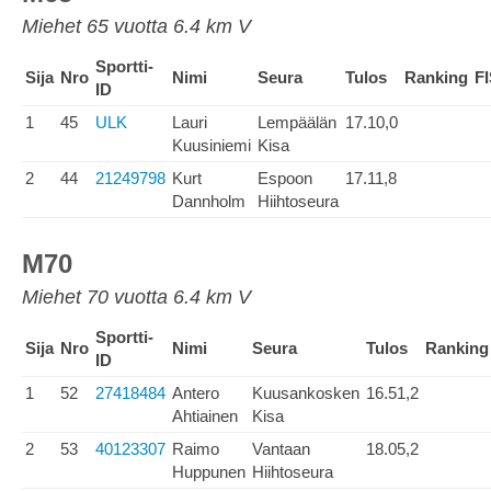
Miehet 65 vuotta 6.4 km V
Sportti-
Sija
Nro
Nimi
Seura
Tulos
Ranking
F
ID
1
45
ULK
Lauri
Lempäälän
17.10,0
Kuusiniemi
Kisa
2
44
21249798
Kurt
Espoon
17.11,8
Dannholm
Hiihtoseura
M70
Miehet 70 vuotta 6.4 km V
Sportti-
Sija
Nro
Nimi
Seura
Tulos
Ranking
ID
1
52
27418484
Antero
Kuusankosken
16.51,2
Ahtiainen
Kisa
2
53
40123307
Raimo
Vantaan
18.05,2
Huppunen
Hiihtoseura