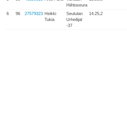
Hiihtoseura
6
96
27579323
Heikki
Seutulan
14.25,2
Tukia
Urheilijat
-37