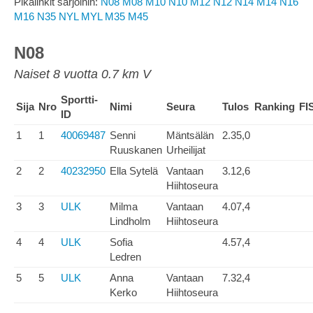
Pikalinkit sarjoihin:
N08
M08
M10
N10
M12
N12
N14
M14
N16
M16
N35
NYL
MYL
M35
M45
N08
Naiset 8 vuotta 0.7 km V
Sportti-
Sija
Nro
Nimi
Seura
Tulos
Ranking
FI
ID
1
1
40069487
Senni
Mäntsälän
2.35,0
Ruuskanen
Urheilijat
2
2
40232950
Ella Sytelä
Vantaan
3.12,6
Hiihtoseura
3
3
ULK
Milma
Vantaan
4.07,4
Lindholm
Hiihtoseura
4
4
ULK
Sofia
4.57,4
Ledren
5
5
ULK
Anna
Vantaan
7.32,4
Kerko
Hiihtoseura