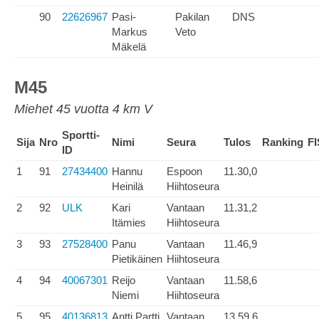
90
22626967
Pasi-
Pakilan
DNS
Markus
Veto
Mäkelä
M45
Miehet 45 vuotta 4 km V
Sportti-
Sija
Nro
Nimi
Seura
Tulos
Ranking
FI
ID
1
91
27434400
Hannu
Espoon
11.30,0
Heinilä
Hiihtoseura
2
92
ULK
Kari
Vantaan
11.31,2
Itämies
Hiihtoseura
3
93
27528400
Panu
Vantaan
11.46,9
Pietikäinen
Hiihtoseura
4
94
40067301
Reijo
Vantaan
11.58,6
Niemi
Hiihtoseura
5
95
40136813
Antti Partti
Vantaan
13.59,6