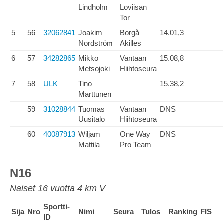
Lindholm
Loviisan
Tor
5
56
32062841
Joakim
Borgå
14.01,3
Nordström
Akilles
6
57
34282865
Mikko
Vantaan
15.08,8
Metsojoki
Hiihtoseura
7
58
ULK
Tino
15.38,2
Marttunen
59
31028844
Tuomas
Vantaan
DNS
Uusitalo
Hiihtoseura
60
40087913
Wiljam
One Way
DNS
Mattila
Pro Team
N16
Naiset 16 vuotta 4 km V
Sportti-
Sija
Nro
Nimi
Seura
Tulos
Ranking
FIS
ID