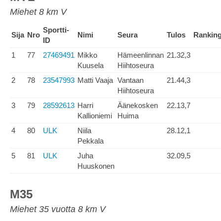
Miehet 8 km V
Sportti-
Sija
Nro
Nimi
Seura
Tulos
Rankin
ID
1
77
27469491
Mikko
Hämeenlinnan
21.32,3
Kuusela
Hiihtoseura
2
78
23547993
Matti Vaaja
Vantaan
21.44,3
Hiihtoseura
3
79
28592613
Harri
Äänekosken
22.13,7
Kallioniemi
Huima
4
80
ULK
Niila
28.12,1
Pekkala
5
81
ULK
Juha
32.09,5
Huuskonen
M35
Miehet 35 vuotta 8 km V