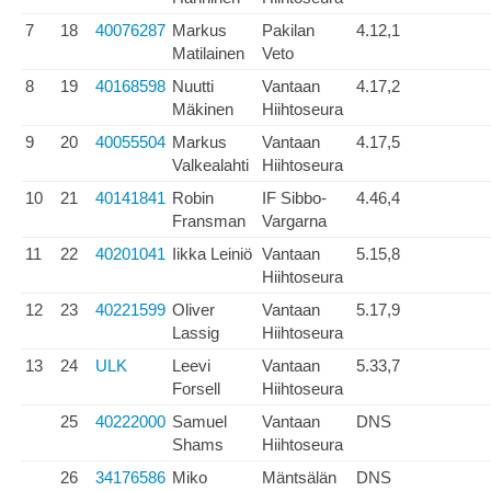
7
18
40076287
Markus
Pakilan
4.12,1
Matilainen
Veto
8
19
40168598
Nuutti
Vantaan
4.17,2
Mäkinen
Hiihtoseura
9
20
40055504
Markus
Vantaan
4.17,5
Valkealahti
Hiihtoseura
10
21
40141841
Robin
IF Sibbo-
4.46,4
Fransman
Vargarna
11
22
40201041
Iikka Leiniö
Vantaan
5.15,8
Hiihtoseura
12
23
40221599
Oliver
Vantaan
5.17,9
Lassig
Hiihtoseura
13
24
ULK
Leevi
Vantaan
5.33,7
Forsell
Hiihtoseura
25
40222000
Samuel
Vantaan
DNS
Shams
Hiihtoseura
26
34176586
Miko
Mäntsälän
DNS