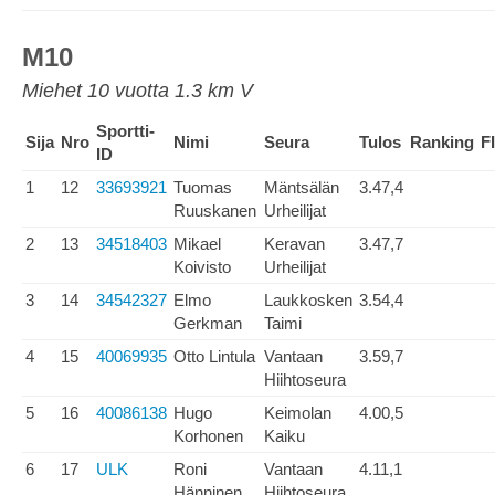
M10
Miehet 10 vuotta 1.3 km V
Sportti-
Sija
Nro
Nimi
Seura
Tulos
Ranking
F
ID
1
12
33693921
Tuomas
Mäntsälän
3.47,4
Ruuskanen
Urheilijat
2
13
34518403
Mikael
Keravan
3.47,7
Koivisto
Urheilijat
3
14
34542327
Elmo
Laukkosken
3.54,4
Gerkman
Taimi
4
15
40069935
Otto Lintula
Vantaan
3.59,7
Hiihtoseura
5
16
40086138
Hugo
Keimolan
4.00,5
Korhonen
Kaiku
6
17
ULK
Roni
Vantaan
4.11,1
Hänninen
Hiihtoseura