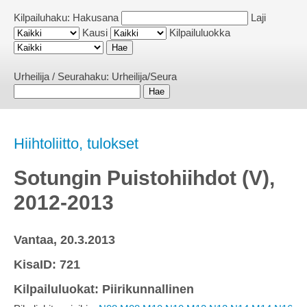
Kilpailuhaku:
Hakusana
Laji
Kausi
Kilpailuluokka
Urheilija / Seurahaku:
Urheilija/Seura
Hiihtoliitto, tulokset
Sotungin Puistohiihdot (V),
2012-2013
Vantaa, 20.3.2013
KisaID: 721
Kilpailuluokat: Piirikunnallinen