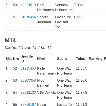
6
50
40224519
Essi
Vantaan
7.33,4
Heiskanen
Hiihtoseura
51
31078454
Sandra
Lovisa Tor-
DNS
Jordman
Loviisan
Tor
M14
Miehet 14 vuotta 4 km V
Sportti-
Sija
Nro
Nimi
Seura
Tulos
Ranking
F
ID
1
52
31215453
Kalle
One Way
11.35,9
Parantainen
Pro Team
2
53
30309959
Nico
One Way
11.36,6
Bennert
Pro Team
3
54
29032130
Ville Vakkila
One Way
11.37,8
Pro Team
4
55
32716197
Kevin
Lovisa Tor-
11.51,3