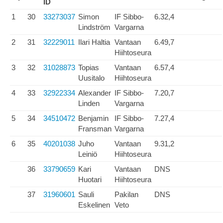
ID
1
30
33273037
Simon
IF Sibbo-
6.32,4
Lindström
Vargarna
2
31
32229011
Ilari Haltia
Vantaan
6.49,7
Hiihtoseura
3
32
31028873
Topias
Vantaan
6.57,4
Uusitalo
Hiihtoseura
4
33
32922334
Alexander
IF Sibbo-
7.20,7
Linden
Vargarna
5
34
34510472
Benjamin
IF Sibbo-
7.27,4
Fransman
Vargarna
6
35
40201038
Juho
Vantaan
9.31,2
Leiniö
Hiihtoseura
36
33790659
Kari
Vantaan
DNS
Huotari
Hiihtoseura
37
31960601
Sauli
Pakilan
DNS
Eskelinen
Veto