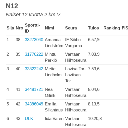
N12
Naiset 12 vuotta 2 km V
Sportti-
Sija
Nro
Nimi
Seura
Tulos
Ranking
FI
ID
1
38
33273040
Amanda
IF Sibbo-
6.57,9
Lindström
Vargarna
2
39
31776222
Minttu
Vantaan
7.03,9
Perkiö
Hiihtoseura
3
40
33822242
Mette
Lovisa Tor-
7.53,6
Lindholm
Loviisan
Tor
4
41
34481721
Nea
Vantaan
8.04,6
Oilinki
Hiihtoseura
5
42
34396049
Emilia
Vantaan
8.13,5
Sillantaus
Hiihtoseura
6
43
ULK
Iida Varen
Vantaan
10.20,8
Hiihtoseura