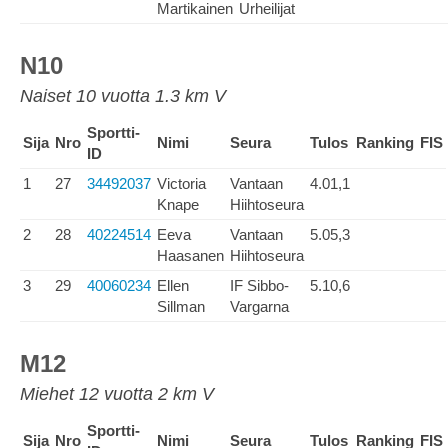
Martikainen
Urheilijat
N10
Naiset 10 vuotta 1.3 km V
Sportti-
Sija
Nro
Nimi
Seura
Tulos
Ranking
FIS
ID
1
27
34492037
Victoria
Vantaan
4.01,1
Knape
Hiihtoseura
2
28
40224514
Eeva
Vantaan
5.05,3
Haasanen
Hiihtoseura
3
29
40060234
Ellen
IF Sibbo-
5.10,6
Sillman
Vargarna
M12
Miehet 12 vuotta 2 km V
Sportti-
Sija
Nro
Nimi
Seura
Tulos
Ranking
FIS