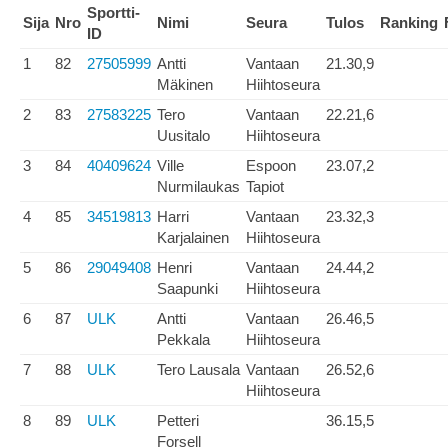
Sportti-
Sija
Nro
Nimi
Seura
Tulos
Ranking
ID
1
82
27505999
Antti
Vantaan
21.30,9
Mäkinen
Hiihtoseura
2
83
27583225
Tero
Vantaan
22.21,6
Uusitalo
Hiihtoseura
3
84
40409624
Ville
Espoon
23.07,2
Nurmilaukas
Tapiot
4
85
34519813
Harri
Vantaan
23.32,3
Karjalainen
Hiihtoseura
5
86
29049408
Henri
Vantaan
24.44,2
Saapunki
Hiihtoseura
6
87
ULK
Antti
Vantaan
26.46,5
Pekkala
Hiihtoseura
7
88
ULK
Tero Lausala
Vantaan
26.52,6
Hiihtoseura
8
89
ULK
Petteri
36.15,5
Forsell