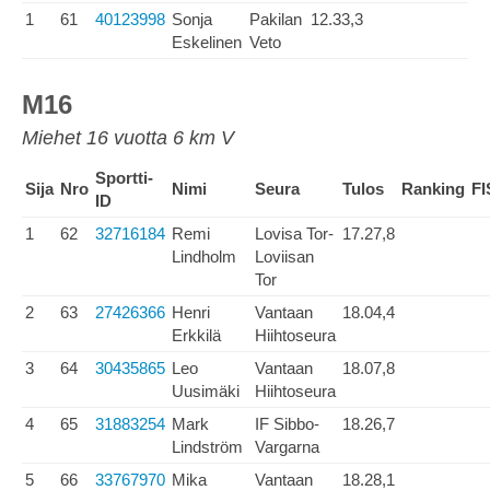
1
61
40123998
Sonja
Pakilan
12.33,3
Eskelinen
Veto
M16
Miehet 16 vuotta 6 km V
Sportti-
Sija
Nro
Nimi
Seura
Tulos
Ranking
FI
ID
1
62
32716184
Remi
Lovisa Tor-
17.27,8
Lindholm
Loviisan
Tor
2
63
27426366
Henri
Vantaan
18.04,4
Erkkilä
Hiihtoseura
3
64
30435865
Leo
Vantaan
18.07,8
Uusimäki
Hiihtoseura
4
65
31883254
Mark
IF Sibbo-
18.26,7
Lindström
Vargarna
5
66
33767970
Mika
Vantaan
18.28,1