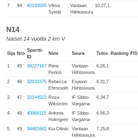
7
44
40193555
Vilma
Vantaan
10.27,1
Sytelä
Hiihtoseura
N14
Naiset 14 vuotta 2 km V
Sportti-
Sija
Nro
Nimi
Seura
Tulos
Ranking
FIS
ID
1
45
30227167
Riina
Vantaan
6.26,1
Perkiö
Hiihtoseura
2
46
32033375
Rebecca
Espoon
6.31,7
Ehrnrooth
Hiihtoseura
3
47
33144522
Rosa
IF Sibbo-
6.34,7
Wikström
Vargarna
4
48
40068115
Antonia
IF Sibbo-
6.56,3
Holmgren
Vargarna
5
49
34481682
Kia Oilinki
Vantaan
7.25,8
Hiihtoseura