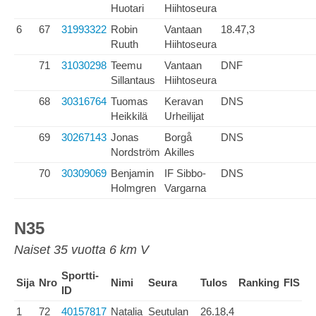
Huotari
Hiihtoseura
6
67
31993322
Robin
Vantaan
18.47,3
Ruuth
Hiihtoseura
71
31030298
Teemu
Vantaan
DNF
Sillantaus
Hiihtoseura
68
30316764
Tuomas
Keravan
DNS
Heikkilä
Urheilijat
69
30267143
Jonas
Borgå
DNS
Nordström
Akilles
70
30309069
Benjamin
IF Sibbo-
DNS
Holmgren
Vargarna
N35
Naiset 35 vuotta 6 km V
Sportti-
Sija
Nro
Nimi
Seura
Tulos
Ranking
FIS
ID
1
72
40157817
Natalia
Seutulan
26.18,4