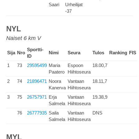
Saari
Urheilijat
-37
NYL
Naiset 6 km V
Sportti-
Sija
Nro
Nimi
Seura
Tulos
Ranking
FIS
ID
1
73
29595499
Maria
Espoon
18.00,7
Paatero
Hiihtoseura
2
74
21896471
Noora
Vantaan
18.11,7
Kanerva
Hiihtoseura
3
75
26757971
Erja
Vantaan
19.38,9
Salmela
Hiihtoseura
76
26777935
Saila
Vantaan
DNS
Salmela
Hiihtoseura
MYL