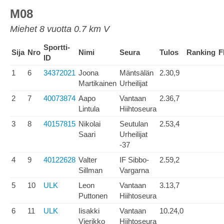
M08
Miehet 8 vuotta 0.7 km V
Sportti-
Sija
Nro
Nimi
Seura
Tulos
Ranking
F
ID
1
6
34372021
Joona
Mäntsälän
2.30,9
Martikainen
Urheilijat
2
7
40073874
Aapo
Vantaan
2.36,7
Lintula
Hiihtoseura
3
8
40157815
Nikolai
Seutulan
2.53,4
Saari
Urheilijat
-37
4
9
40122628
Valter
IF Sibbo-
2.59,2
Sillman
Vargarna
5
10
ULK
Leon
Vantaan
3.13,7
Puttonen
Hiihtoseura
6
11
ULK
Iisakki
Vantaan
10.24,0
Vierikko
Hiihtoseura