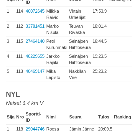
ID
1
114
40072645
Miikka
Virtain
17:53.9
Raivio
Urheilijat
2
112
33781451
Marko
Teuvan
18:01.4
Nisula
Rivakka
3
115
27464140
Petri
Seinäjoen
18:44.5
Kurunmäki
Hiihtoseura
4
111
40229655
Jarkko
Seinäjoen
19:23.5
Rajala
Hiihtoseura
5
113
40469147
Mika
Nakkilan
25:23.2
Lepistö
Vire
NYL
Naiset 6.4 km V
Sportti-
Sija
Nro
Nimi
Seura
Tulos
Ranking
ID
1
118
29044746
Roosa
Jämin Jänne
20:09.5