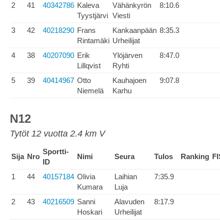
2
41
40342786
Kaleva
Vähänkyrön
8:10.6
Tyystjärvi
Viesti
3
42
40218290
Frans
Kankaanpään
8:35.3
Rintamäki
Urheilijat
4
38
40207090
Erik
Ylöjärven
8:47.0
Lillqvist
Ryhti
5
39
40414967
Otto
Kauhajoen
9:07.8
Niemelä
Karhu
N12
Tytöt 12 vuotta 2.4 km V
Sportti-
Sija
Nro
Nimi
Seura
Tulos
Ranking
FI
ID
1
44
40157184
Olivia
Laihian
7:35.9
Kumara
Luja
2
43
40216509
Sanni
Alavuden
8:17.9
Hoskari
Urheilijat