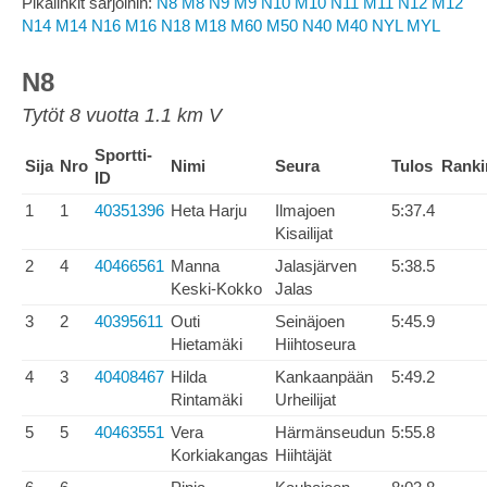
Pikalinkit sarjoihin:
N8
M8
N9
M9
N10
M10
N11
M11
N12
M12
N14
M14
N16
M16
N18
M18
M60
M50
N40
M40
NYL
MYL
N8
Tytöt 8 vuotta 1.1 km V
Sportti-
Sija
Nro
Nimi
Seura
Tulos
Ranki
ID
1
1
40351396
Heta Harju
Ilmajoen
5:37.4
Kisailijat
2
4
40466561
Manna
Jalasjärven
5:38.5
Keski-Kokko
Jalas
3
2
40395611
Outi
Seinäjoen
5:45.9
Hietamäki
Hiihtoseura
4
3
40408467
Hilda
Kankaanpään
5:49.2
Rintamäki
Urheilijat
5
5
40463551
Vera
Härmänseudun
5:55.8
Korkiakangas
Hiihtäjät