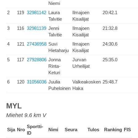
Niemi
2
119
32981142
Laura
Ilmajoen
20:42.1
Talvitie
Kisailijat
3
116
32981139
Jenni
Ilmajoen
21:32.8
Talvitie
Kisailijat
4
121
27436958
Suvi
Ilmajoen
24:30.6
Hietaharju
Kisailijat
5
117
27928806
Jonna
Jurvan
25:35.0
Rinta-
Urheilijat
Keturi
6
120
31056036
Juulia
Valkeakosken
25:48.7
Puheloinen
Haka
MYL
Miehet 9.6 km V
Sportti-
Sija
Nro
Nimi
Seura
Tulos
Ranking
FIS
ID