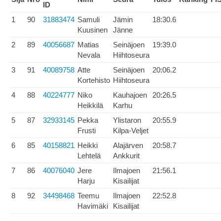
ID
1
90
31883474
Samuli
Jämin
18:30.6
Kuusinen
Jänne
2
89
40056687
Matias
Seinäjoen
19:39.0
Nevala
Hiihtoseura
3
91
40089758
Atte
Seinäjoen
20:06.2
Kortehisto
Hiihtoseura
4
88
40224777
Niko
Kauhajoen
20:26.5
Heikkilä
Karhu
5
87
32933145
Pekka
Ylistaron
20:55.9
Frusti
Kilpa-Veljet
6
85
40158821
Heikki
Alajärven
20:58.7
Lehtelä
Ankkurit
7
86
40076040
Jere
Ilmajoen
21:56.1
Harju
Kisailijat
8
92
34498468
Teemu
Ilmajoen
22:52.8
Havimäki
Kisailijat