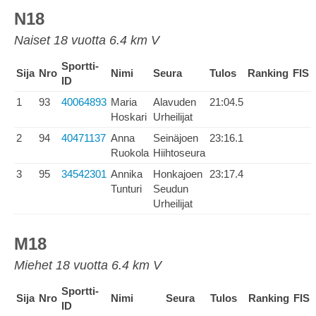
N18
Naiset 18 vuotta 6.4 km V
Sportti-
Sija
Nro
Nimi
Seura
Tulos
Ranking
FIS
ID
1
93
40064893
Maria
Alavuden
21:04.5
Hoskari
Urheilijat
2
94
40471137
Anna
Seinäjoen
23:16.1
Ruokola
Hiihtoseura
3
95
34542301
Annika
Honkajoen
23:17.4
Tunturi
Seudun
Urheilijat
M18
Miehet 18 vuotta 6.4 km V
Sportti-
Sija
Nro
Nimi
Seura
Tulos
Ranking
FIS
ID