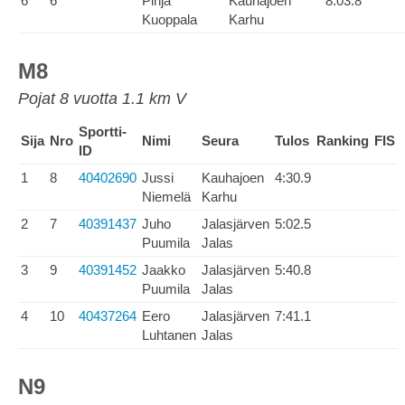
6
6
Pinja
Kauhajoen
8:03.8
Kuoppala
Karhu
M8
Pojat 8 vuotta 1.1 km V
Sportti-
Sija
Nro
Nimi
Seura
Tulos
Ranking
FIS
ID
1
8
40402690
Jussi
Kauhajoen
4:30.9
Niemelä
Karhu
2
7
40391437
Juho
Jalasjärven
5:02.5
Puumila
Jalas
3
9
40391452
Jaakko
Jalasjärven
5:40.8
Puumila
Jalas
4
10
40437264
Eero
Jalasjärven
7:41.1
Luhtanen
Jalas
N9