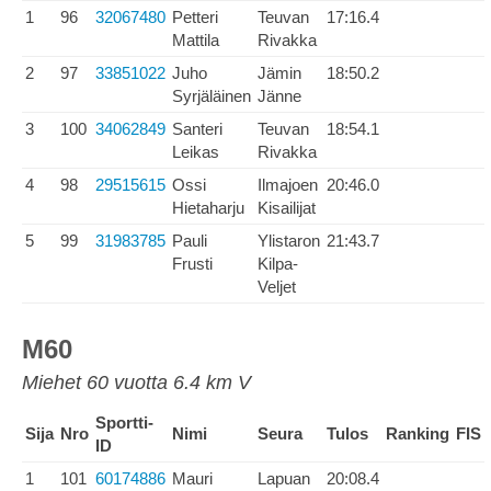
1
96
32067480
Petteri
Teuvan
17:16.4
Mattila
Rivakka
2
97
33851022
Juho
Jämin
18:50.2
Syrjäläinen
Jänne
3
100
34062849
Santeri
Teuvan
18:54.1
Leikas
Rivakka
4
98
29515615
Ossi
Ilmajoen
20:46.0
Hietaharju
Kisailijat
5
99
31983785
Pauli
Ylistaron
21:43.7
Frusti
Kilpa-
Veljet
M60
Miehet 60 vuotta 6.4 km V
Sportti-
Sija
Nro
Nimi
Seura
Tulos
Ranking
FIS
ID
1
101
60174886
Mauri
Lapuan
20:08.4