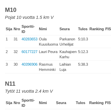
M10
Pojat 10 vuotta 1.5 km V
Sportti-
Sija
Nro
Nimi
Seura
Tulos
Ranking
FIS
ID
1
31
40283653
Oula
Parkanon
5:10.3
Kuusiluoma
Urheilijat
2
32
60177227
Lauri Peura
Kauhajoen
5:12.3
Karhu
3
30
40396906
Rasmus
Laihian
5:38.3
Hemminki
Luja
N11
Tytöt 11 vuotta 2.4 km V
Sportti-
Sija
Nro
Nimi
Seura
Tulos
Ranking
FIS
ID