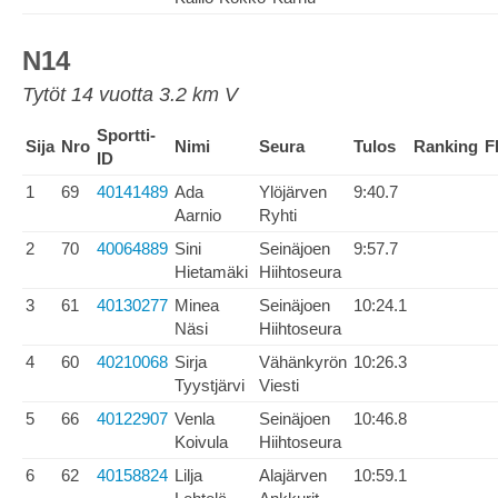
N14
Tytöt 14 vuotta 3.2 km V
Sportti-
Sija
Nro
Nimi
Seura
Tulos
Ranking
F
ID
1
69
40141489
Ada
Ylöjärven
9:40.7
Aarnio
Ryhti
2
70
40064889
Sini
Seinäjoen
9:57.7
Hietamäki
Hiihtoseura
3
61
40130277
Minea
Seinäjoen
10:24.1
Näsi
Hiihtoseura
4
60
40210068
Sirja
Vähänkyrön
10:26.3
Tyystjärvi
Viesti
5
66
40122907
Venla
Seinäjoen
10:46.8
Koivula
Hiihtoseura
6
62
40158824
Lilja
Alajärven
10:59.1