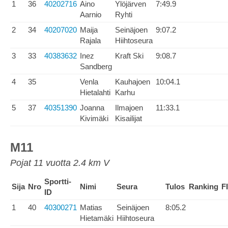
1
36
40202716
Aino
Ylöjärven
7:49.9
Aarnio
Ryhti
2
34
40207020
Maija
Seinäjoen
9:07.2
Rajala
Hiihtoseura
3
33
40383632
Inez
Kraft Ski
9:08.7
Sandberg
4
35
Venla
Kauhajoen
10:04.1
Hietalahti
Karhu
5
37
40351390
Joanna
Ilmajoen
11:33.1
Kivimäki
Kisailijat
M11
Pojat 11 vuotta 2.4 km V
Sportti-
Sija
Nro
Nimi
Seura
Tulos
Ranking
F
ID
1
40
40300271
Matias
Seinäjoen
8:05.2
Hietamäki
Hiihtoseura