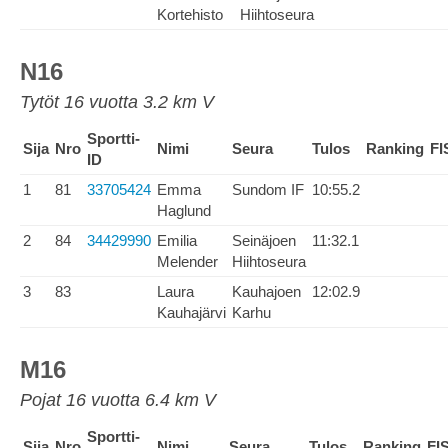
Kortehisto
Hiihtoseura
N16
Tytöt 16 vuotta 3.2 km V
Sportti-
Sija
Nro
Nimi
Seura
Tulos
Ranking
FI
ID
1
81
33705424
Emma
Sundom IF
10:55.2
Haglund
2
84
34429990
Emilia
Seinäjoen
11:32.1
Melender
Hiihtoseura
3
83
Laura
Kauhajoen
12:02.9
Kauhajärvi
Karhu
M16
Pojat 16 vuotta 6.4 km V
Sportti-
Sija
Nro
Nimi
Seura
Tulos
Ranking
FI