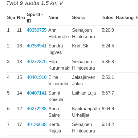
Tytöt 9 vuotta 1.5 km V
Sportti-
Sija
Nro
Nimi
Seura
Tulos
Ranking
F
ID
1
11
40359755
Anni
Seinäjoen
5:20.9
Hietamäki
Hiihtoseura
2
16
40359941
Sandra
Kraft Ski
5:24.5
Ingves
3
13
40272875
Hilja
Seinäjoen
5:36.8
Kurunmäki
Hiihtoseura
4
15
40401910
Elina
Jalasjärven
5:53.1
Viinamäki
Jalas
5
14
40407141
Sanni
Laihian Luja
5:57.7
Koivula
6
12
40272288
Anna
Kankaanpään
6:04.9
Saine
Urheilijat
7
17
40196698
Kerttu
Seinäjoen
6:14.2
Rajala
Hiihtoseura