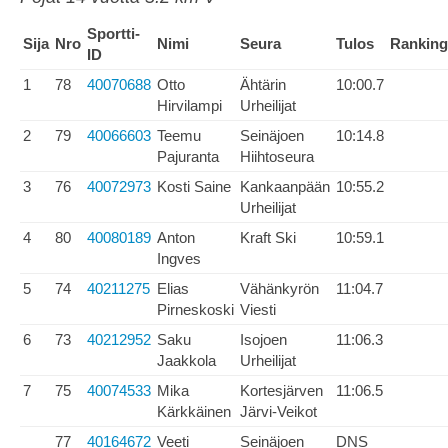
Sportti-
Sija
Nro
Nimi
Seura
Tulos
Ranking
ID
1
78
40070688
Otto
Ähtärin
10:00.7
Hirvilampi
Urheilijat
2
79
40066603
Teemu
Seinäjoen
10:14.8
Pajuranta
Hiihtoseura
3
76
40072973
Kosti Saine
Kankaanpään
10:55.2
Urheilijat
4
80
40080189
Anton
Kraft Ski
10:59.1
Ingves
5
74
40211275
Elias
Vähänkyrön
11:04.7
Pirneskoski
Viesti
6
73
40212952
Saku
Isojoen
11:06.3
Jaakkola
Urheilijat
7
75
40074533
Mika
Kortesjärven
11:06.5
Kärkkäinen
Järvi-Veikot
77
40164672
Veeti
Seinäjoen
DNS