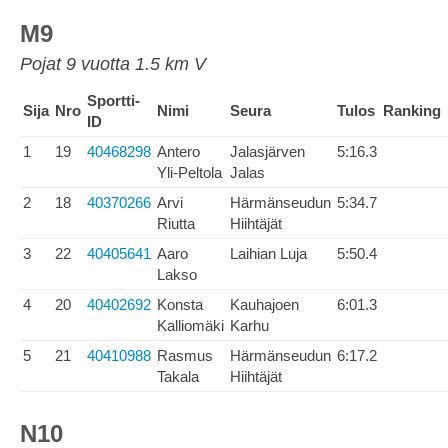
M9
Pojat 9 vuotta 1.5 km V
Sportti-
Sija
Nro
Nimi
Seura
Tulos
Ranking
ID
1
19
40468298
Antero
Jalasjärven
5:16.3
Yli-Peltola
Jalas
2
18
40370266
Arvi
Härmänseudun
5:34.7
Riutta
Hiihtäjät
3
22
40405641
Aaro
Laihian Luja
5:50.4
Lakso
4
20
40402692
Konsta
Kauhajoen
6:01.3
Kalliomäki
Karhu
5
21
40410988
Rasmus
Härmänseudun
6:17.2
Takala
Hiihtäjät
N10