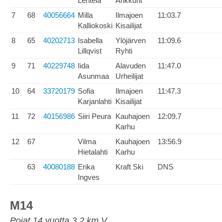
Lehtelä
Ankkurit
7
68
40056664
Milla
Ilmajoen
11:03.7
Kalliokoski
Kisailijat
8
65
40202713
Isabella
Ylöjärven
11:09.6
Lillqvist
Ryhti
9
71
40229748
Iida
Alavuden
11:47.0
Asunmaa
Urheilijat
10
64
33720179
Sofia
Ilmajoen
11:47.3
Karjanlahti
Kisailijat
11
72
40156986
Siiri Peura
Kauhajoen
12:09.7
Karhu
12
67
Vilma
Kauhajoen
13:56.9
Hietalahti
Karhu
63
40080188
Erika
Kraft Ski
DNS
Ingves
M14
Pojat 14 vuotta 3.2 km V