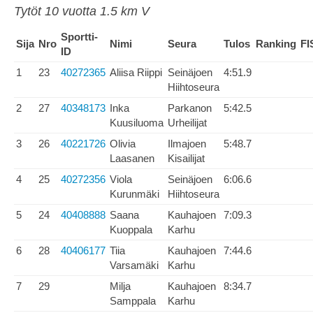
Tytöt 10 vuotta 1.5 km V
Sportti-
Sija
Nro
Nimi
Seura
Tulos
Ranking
FI
ID
1
23
40272365
Aliisa Riippi
Seinäjoen
4:51.9
Hiihtoseura
2
27
40348173
Inka
Parkanon
5:42.5
Kuusiluoma
Urheilijat
3
26
40221726
Olivia
Ilmajoen
5:48.7
Laasanen
Kisailijat
4
25
40272356
Viola
Seinäjoen
6:06.6
Kurunmäki
Hiihtoseura
5
24
40408888
Saana
Kauhajoen
7:09.3
Kuoppala
Karhu
6
28
40406177
Tiia
Kauhajoen
7:44.6
Varsamäki
Karhu
7
29
Milja
Kauhajoen
8:34.7
Samppala
Karhu