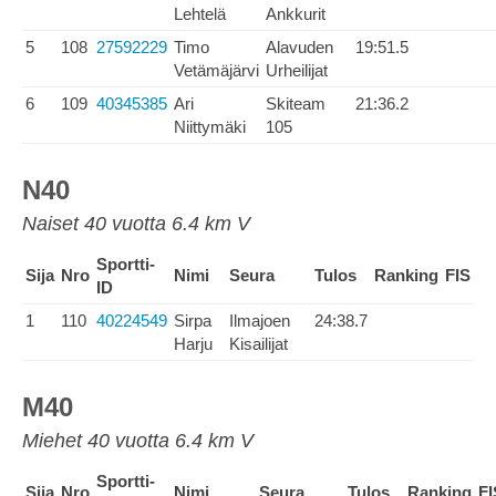
Lehtelä
Ankkurit
5
108
27592229
Timo
Alavuden
19:51.5
Vetämäjärvi
Urheilijat
6
109
40345385
Ari
Skiteam
21:36.2
Niittymäki
105
N40
Naiset 40 vuotta 6.4 km V
Sportti-
Sija
Nro
Nimi
Seura
Tulos
Ranking
FIS
ID
1
110
40224549
Sirpa
Ilmajoen
24:38.7
Harju
Kisailijat
M40
Miehet 40 vuotta 6.4 km V
Sportti-
Sija
Nro
Nimi
Seura
Tulos
Ranking
FI