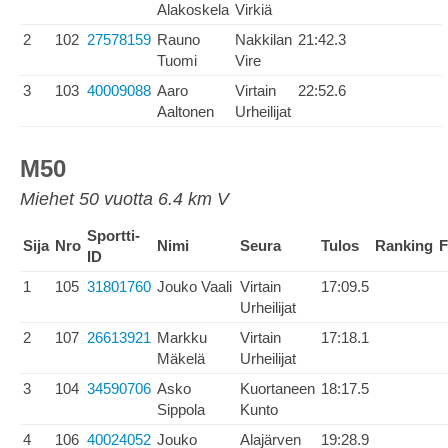
Alakoskela
Virkiä
2
102
27578159
Rauno
Nakkilan
21:42.3
Tuomi
Vire
3
103
40009088
Aaro
Virtain
22:52.6
Aaltonen
Urheilijat
M50
Miehet 50 vuotta 6.4 km V
Sportti-
Sija
Nro
Nimi
Seura
Tulos
Ranking
F
ID
1
105
31801760
Jouko Vaali
Virtain
17:09.5
Urheilijat
2
107
26613921
Markku
Virtain
17:18.1
Mäkelä
Urheilijat
3
104
34590706
Asko
Kuortaneen
18:17.5
Sippola
Kunto
4
106
40024052
Jouko
Alajärven
19:28.9