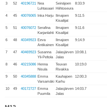
3
52
40196721
Nea
Seinäjoen
8:33.9
Luhtasaari
Hiihtoseura
4
45
40076065
Inka Harju
Ilmajoen
9:11.5
Kisailijat
5
51
40076072
Serafina
Ilmajoen
9:11.6
Karjanlahti
Kisailijat
6
48
40349923
Eeva
Ilmajoen
9:14.9
Antikainen
Kisailijat
7
47
40469923
Susanna
Jalasjärven
10:08.1
Yli-Peltola
Jalas
8
46
40215086
Henna
Teuvan
10:19.0
Nisula
Rivakka
9
50
40345888
Emma
Kauhajoen
12:00.3
Varsamäki
Karhu
10
49
40172727
Emma
Jalasjärven
14:03.7
Puumila
Jalas