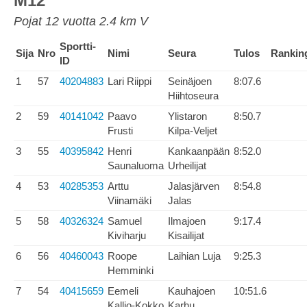
M12
Pojat 12 vuotta 2.4 km V
Sportti-
Sija
Nro
Nimi
Seura
Tulos
Rankin
ID
1
57
40204883
Lari Riippi
Seinäjoen
8:07.6
Hiihtoseura
2
59
40141042
Paavo
Ylistaron
8:50.7
Frusti
Kilpa-Veljet
3
55
40395842
Henri
Kankaanpään
8:52.0
Saunaluoma
Urheilijat
4
53
40285353
Arttu
Jalasjärven
8:54.8
Viinamäki
Jalas
5
58
40326324
Samuel
Ilmajoen
9:17.4
Kiviharju
Kisailijat
6
56
40460043
Roope
Laihian Luja
9:25.3
Hemminki
7
54
40415659
Eemeli
Kauhajoen
10:51.6
Kallio-Kokko
Karhu