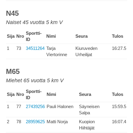
N45
Naiset 45 vuotta 5 km V
Sportti-
Sija
Nro
Nimi
Seura
Tulos
ID
1
73
34511264
Tarja
Kiuruveden
16:27.5
Viertorinne
Urheilijat
M65
Miehet 65 vuotta 5 km V
Sportti-
Sija
Nro
Nimi
Seura
Tulos
ID
1
77
27439256
Pauli Halonen
Säyneisen
15:59.5
Salpa
2
78
28959625
Matti Norja
Kuopion
16:07.4
Hiihtäjät