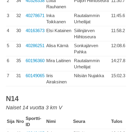
2
34
40326338
Lotta
Puijon Hiihtoseura
11:30.7
Rauhanen
3
32
40278671
Inka
Rautalammin
11:45.6
Toikkanen
Urheilijat
4
30
40163673
Elsi Katainen
Siilinjärven
11:58.2
Hiihtoseura
5
33
40286251
Alisa Kärnä
Sonkajärven
12:08.6
Pahka
6
35
60196360
Mira Laitinen
Rautalammin
14:27.8
Urheilijat
7
31
60149065
Iiris
Nilsiän Nujakka
15:02.3
Airaksinen
N14
Naiset 14 vuotta 3 km V
Sportti-
Sija
Nro
Nimi
Seura
Tulos
ID