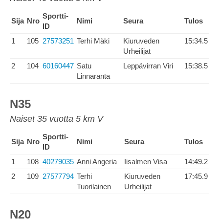
Sportti-
Sija
Nro
Nimi
Seura
Tulos
ID
1
105
27573251
Terhi Mäki
Kiuruveden
15:34.5
Urheilijat
2
104
60160447
Satu
Leppävirran Viri
15:38.5
Linnaranta
N35
Naiset 35 vuotta 5 km V
Sportti-
Sija
Nro
Nimi
Seura
Tulos
ID
1
108
40279035
Anni Angeria
Iisalmen Visa
14:49.2
2
109
27577794
Terhi
Kiuruveden
17:45.9
Tuorilainen
Urheilijat
N20