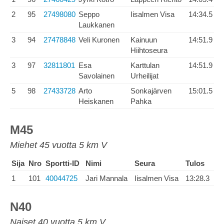
2
95
27498080
Seppo
Iisalmen Visa
14:34.5
Laukkanen
3
94
27478848
Veli Kuronen
Kainuun
14:51.9
Hiihtoseura
3
97
32811801
Esa
Karttulan
14:51.9
Savolainen
Urheilijat
5
98
27433728
Arto
Sonkajärven
15:01.5
Heiskanen
Pahka
M45
Miehet 45 vuotta 5 km V
Sija
Nro
Sportti-ID
Nimi
Seura
Tulos
1
101
40044725
Jari Mannala
Iisalmen Visa
13:28.3
N40
Naiset 40 vuotta 5 km V