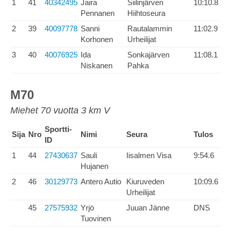
1
41
40342495
Jaira
Siilinjärven
10:10.8
Pennanen
Hiihtoseura
2
39
40097778
Sanni
Rautalammin
11:02.9
Korhonen
Urheilijat
3
40
40076925
Ida
Sonkajärven
11:08.1
Niskanen
Pahka
M70
Miehet 70 vuotta 3 km V
Sportti-
Sija
Nro
Nimi
Seura
Tulos
ID
1
44
27430637
Sauli
Iisalmen Visa
9:54.6
Hujanen
2
46
30129773
Antero Autio
Kiuruveden
10:09.6
Urheilijat
45
27575932
Yrjö
Juuan Jänne
DNS
Tuovinen