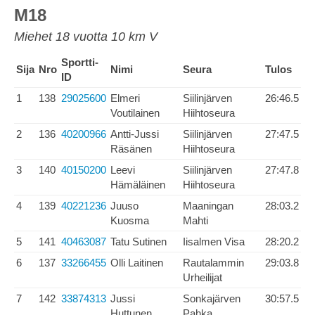
M18
Miehet 18 vuotta 10 km V
Sportti-
Sija
Nro
Nimi
Seura
Tulos
ID
1
138
29025600
Elmeri
Siilinjärven
26:46.5
Voutilainen
Hiihtoseura
2
136
40200966
Antti-Jussi
Siilinjärven
27:47.5
Räsänen
Hiihtoseura
3
140
40150200
Leevi
Siilinjärven
27:47.8
Hämäläinen
Hiihtoseura
4
139
40221236
Juuso
Maaningan
28:03.2
Kuosma
Mahti
5
141
40463087
Tatu Sutinen
Iisalmen Visa
28:20.2
6
137
33266455
Olli Laitinen
Rautalammin
29:03.8
Urheilijat
7
142
33874313
Jussi
Sonkajärven
30:57.5
Huttunen
Pahka