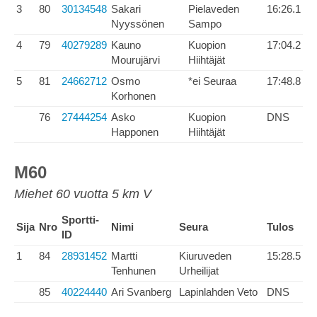
3
80
30134548
Sakari
Pielaveden
16:26.1
Nyyssönen
Sampo
4
79
40279289
Kauno
Kuopion
17:04.2
Mourujärvi
Hiihtäjät
5
81
24662712
Osmo
*ei Seuraa
17:48.8
Korhonen
76
27444254
Asko
Kuopion
DNS
Happonen
Hiihtäjät
M60
Miehet 60 vuotta 5 km V
Sportti-
Sija
Nro
Nimi
Seura
Tulos
ID
1
84
28931452
Martti
Kiuruveden
15:28.5
Tenhunen
Urheilijat
85
40224440
Ari Svanberg
Lapinlahden Veto
DNS