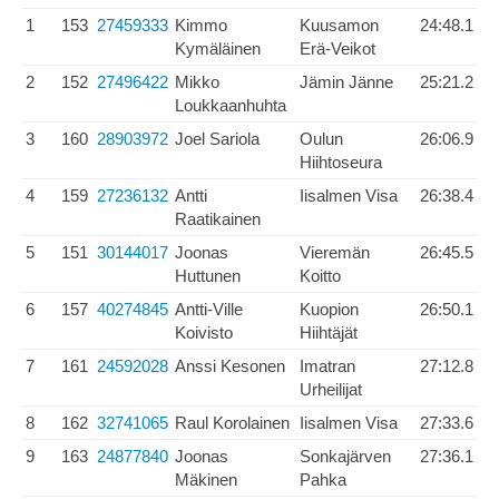
1
153
27459333
Kimmo
Kuusamon
24:48.1
Kymäläinen
Erä-Veikot
2
152
27496422
Mikko
Jämin Jänne
25:21.2
Loukkaanhuhta
3
160
28903972
Joel Sariola
Oulun
26:06.9
Hiihtoseura
4
159
27236132
Antti
Iisalmen Visa
26:38.4
Raatikainen
5
151
30144017
Joonas
Vieremän
26:45.5
Huttunen
Koitto
6
157
40274845
Antti-Ville
Kuopion
26:50.1
Koivisto
Hiihtäjät
7
161
24592028
Anssi Kesonen
Imatran
27:12.8
Urheilijat
8
162
32741065
Raul Korolainen
Iisalmen Visa
27:33.6
9
163
24877840
Joonas
Sonkajärven
27:36.1
Mäkinen
Pahka