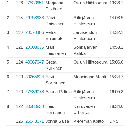
1
126
27530951
Marjaana
Oulun Hiihtoseura
13:36.1
Pitkänen
2
118
26753933
Päivi
Siilinjärven
14:03.5
Roivainen
Hiihtoseura
3
119
29579486
Petra
Järviseudun
14:32.1
Viirumäki
Hiihtoseura
4
121
29003635
Mari
Sonkajärven
14:58.1
Heiskanen
Pahka
5
124
40067047
Greta
Oulun Hiihtoseura
15:06.6
Kurkinen
6
123
30265624
Eevi
Maaningan Mahti
15:34.7
Sormunen
7
120
27536078
Saana Peltola
Siilinjärven
16:05.8
Hiihtoseura
8
122
30380839
Heidi
Kiuruveden
18:34.6
Pennanen
Urheilijat
125
25548071
Jonna Säisä
Vieremän Koitto
DNS