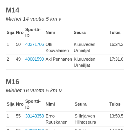
M14
Miehet 14 vuotta 5 km v
Sportti-
Sija
Nro
Nimi
Seura
Tulos
ID
1
50
40271706
Olli
Kiuruveden
16:24.2
Kouvalainen
Urheilijat
2
49
40081590
Aki Pennanen
Kiuruveden
17:31.6
Urheilijat
M16
Miehet 16 vuotta 5 km V
Sportti-
Sija
Nro
Nimi
Seura
Tulos
ID
1
55
33143358
Erno
Siilinjärven
13:50.5
Ruuskanen
Hiihtoseura