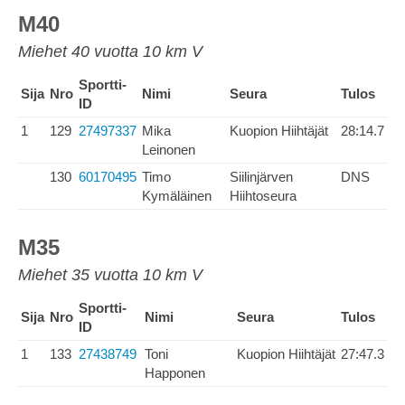
M40
Miehet 40 vuotta 10 km V
Sportti-
Sija
Nro
Nimi
Seura
Tulos
ID
1
129
27497337
Mika
Kuopion Hiihtäjät
28:14.7
Leinonen
130
60170495
Timo
Siilinjärven
DNS
Kymäläinen
Hiihtoseura
M35
Miehet 35 vuotta 10 km V
Sportti-
Sija
Nro
Nimi
Seura
Tulos
ID
1
133
27438749
Toni
Kuopion Hiihtäjät
27:47.3
Happonen