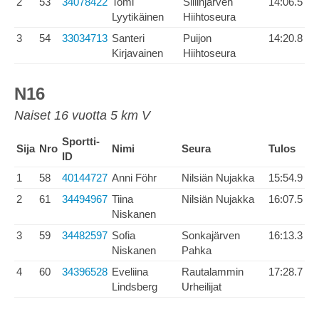
2
53
34078422
Tomi
Siilinjärven
14:06.5
Lyytikäinen
Hiihtoseura
3
54
33034713
Santeri
Puijon
14:20.8
Kirjavainen
Hiihtoseura
N16
Naiset 16 vuotta 5 km V
Sportti-
Sija
Nro
Nimi
Seura
Tulos
ID
1
58
40144727
Anni Föhr
Nilsiän Nujakka
15:54.9
2
61
34494967
Tiina
Nilsiän Nujakka
16:07.5
Niskanen
3
59
34482597
Sofia
Sonkajärven
16:13.3
Niskanen
Pahka
4
60
34396528
Eveliina
Rautalammin
17:28.7
Lindsberg
Urheilijat