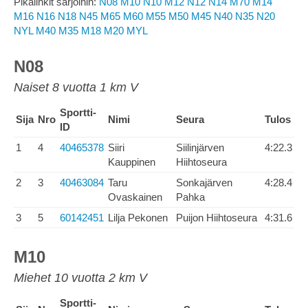
Pikalinkit sarjoihin:
N08
M10
N10
M12
N12
N14
M70
M14
M16
N16
N18
N45
M65
M60
M55
M50
M45
N40
N35
N20
NYL
M40
M35
M18
M20
MYL
N08
Naiset 8 vuotta 1 km V
Sportti-
Sija
Nro
Nimi
Seura
Tulos
ID
1
4
40465378
Siiri
Siilinjärven
4:22.3
Kauppinen
Hiihtoseura
2
3
40463084
Taru
Sonkajärven
4:28.4
Ovaskainen
Pahka
3
5
60142451
Lilja Pekonen
Puijon Hiihtoseura
4:31.6
M10
Miehet 10 vuotta 2 km V
Sportti-