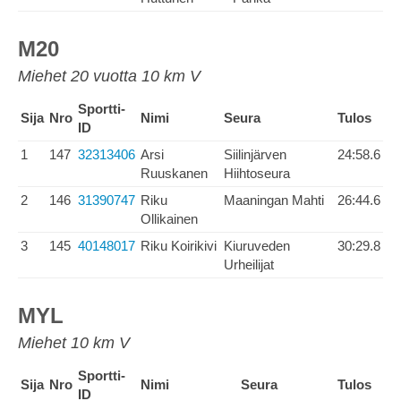
M20
Miehet 20 vuotta 10 km V
Sportti-
Sija
Nro
Nimi
Seura
Tulos
ID
1
147
32313406
Arsi
Siilinjärven
24:58.6
Ruuskanen
Hiihtoseura
2
146
31390747
Riku
Maaningan Mahti
26:44.6
Ollikainen
3
145
40148017
Riku Koirikivi
Kiuruveden
30:29.8
Urheilijat
MYL
Miehet 10 km V
Sportti-
Sija
Nro
Nimi
Seura
Tulos
ID