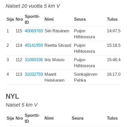
Naiset 20 vuotta 5 km V
Sportti-
Sija
Nro
Nimi
Seura
Tulos
ID
1
115
40069769
Siiri Räsänen
Puijon
14:47.5
Hiihtoseura
2
114
40141959
Reetta Silvasti
Puijon
15:18.5
Hiihtoseura
3
112
31060336
Iiris Moisio
Puijon
15:46.4
Hiihtoseura
4
113
31032759
Maarit
Sonkajärven
16:17.0
Heiskanen
Pahka
NYL
Naiset 5 km V
Sportti-
Sija
Nro
Nimi
Seura
Tulos
ID