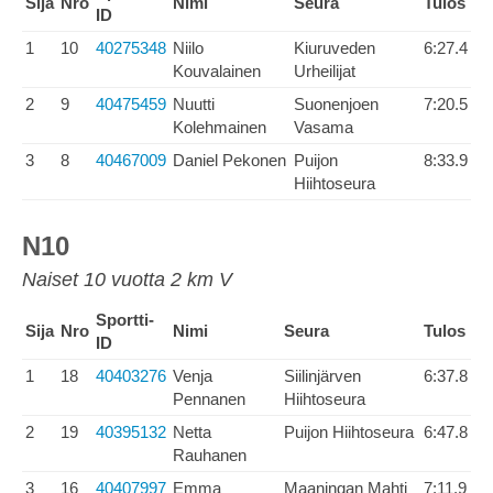
Sija
Nro
Nimi
Seura
Tulos
ID
1
10
40275348
Niilo
Kiuruveden
6:27.4
Kouvalainen
Urheilijat
2
9
40475459
Nuutti
Suonenjoen
7:20.5
Kolehmainen
Vasama
3
8
40467009
Daniel Pekonen
Puijon
8:33.9
Hiihtoseura
N10
Naiset 10 vuotta 2 km V
Sportti-
Sija
Nro
Nimi
Seura
Tulos
ID
1
18
40403276
Venja
Siilinjärven
6:37.8
Pennanen
Hiihtoseura
2
19
40395132
Netta
Puijon Hiihtoseura
6:47.8
Rauhanen
3
16
40407997
Emma
Maaningan Mahti
7:11.9