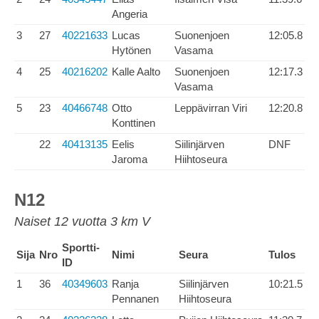
Angeria
3
27
40221633
Lucas
Suonenjoen
12:05.8
Hytönen
Vasama
4
25
40216202
Kalle Aalto
Suonenjoen
12:17.3
Vasama
5
23
40466748
Otto
Leppävirran Viri
12:20.8
Konttinen
22
40413135
Eelis
Siilinjärven
DNF
Jaroma
Hiihtoseura
N12
Naiset 12 vuotta 3 km V
Sportti-
Sija
Nro
Nimi
Seura
Tulos
ID
1
36
40349603
Ranja
Siilinjärven
10:21.5
Pennanen
Hiihtoseura