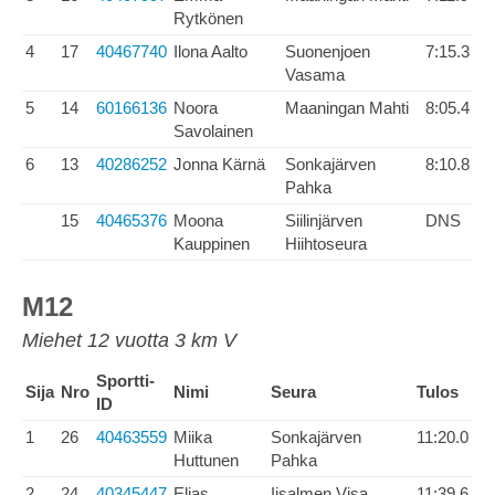
Rytkönen
4
17
40467740
Ilona Aalto
Suonenjoen
7:15.3
Vasama
5
14
60166136
Noora
Maaningan Mahti
8:05.4
Savolainen
6
13
40286252
Jonna Kärnä
Sonkajärven
8:10.8
Pahka
15
40465376
Moona
Siilinjärven
DNS
Kauppinen
Hiihtoseura
M12
Miehet 12 vuotta 3 km V
Sportti-
Sija
Nro
Nimi
Seura
Tulos
ID
1
26
40463559
Miika
Sonkajärven
11:20.0
Huttunen
Pahka
2
24
40345447
Elias
Iisalmen Visa
11:39.6