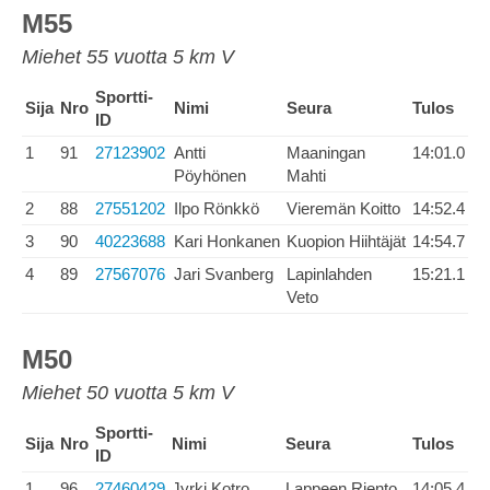
M55
Miehet 55 vuotta 5 km V
Sportti-
Sija
Nro
Nimi
Seura
Tulos
ID
1
91
27123902
Antti
Maaningan
14:01.0
Pöyhönen
Mahti
2
88
27551202
Ilpo Rönkkö
Vieremän Koitto
14:52.4
3
90
40223688
Kari Honkanen
Kuopion Hiihtäjät
14:54.7
4
89
27567076
Jari Svanberg
Lapinlahden
15:21.1
Veto
M50
Miehet 50 vuotta 5 km V
Sportti-
Sija
Nro
Nimi
Seura
Tulos
ID
1
96
27460429
Jyrki Kotro
Lappeen Riento
14:05.4