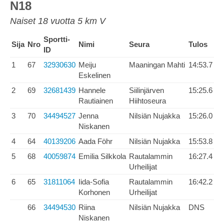
N18
Naiset 18 vuotta 5 km V
Sportti-
Sija
Nro
Nimi
Seura
Tulos
ID
1
67
32930630
Meiju
Maaningan Mahti
14:53.7
Eskelinen
2
69
32681439
Hannele
Siilinjärven
15:25.6
Rautiainen
Hiihtoseura
3
70
34494527
Jenna
Nilsiän Nujakka
15:26.0
Niskanen
4
64
40139206
Aada Föhr
Nilsiän Nujakka
15:53.8
5
68
40059874
Emilia Silkkola
Rautalammin
16:27.4
Urheilijat
6
65
31811064
Iida-Sofia
Rautalammin
16:42.2
Korhonen
Urheilijat
66
34494530
Riina
Nilsiän Nujakka
DNS
Niskanen