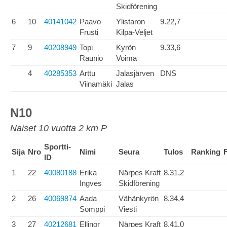
Skidförening
6
10
40141042
Paavo
Ylistaron
9.22,7
Frusti
Kilpa-Veljet
7
9
40208949
Topi
Kyrön
9.33,6
Raunio
Voima
4
40285353
Arttu
Jalasjärven
DNS
Viinamäki
Jalas
N10
Naiset 10 vuotta 2 km P
Sportti-
Sija
Nro
Nimi
Seura
Tulos
Ranking
ID
1
22
40080188
Erika
Närpes Kraft
8.31,2
Ingves
Skidförening
2
26
40069874
Aada
Vähänkyrön
8.34,4
Somppi
Viesti
3
27
40212681
Ellinor
Närpes Kraft
8.41,0