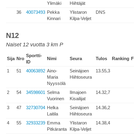
Ylimäki
Hiihtäjät
36
40073493
Pekka
Ylistaron
DNS
Kinnari
Kilpa-Veljet
N12
Naiset 12 vuotta 3 km P
Sportti-
Sija
Nro
Nimi
Seura
Tulos
Ranking
F
ID
1
51
40063892
Aino-
Seinäjoen
13.55,3
Maria
Hiihtoseura
Nyyssölä
2
54
34598601
Selma
Ilmajoen
14.32,7
Vuorinen
Kisailijat
3
47
32730704
Helka
Seinäjoen
14.36,2
Laitila
Hiihtoseura
4
55
32933239
Emma
Ylistaron
14.38,4
Pitkäranta
Kilpa-Veljet