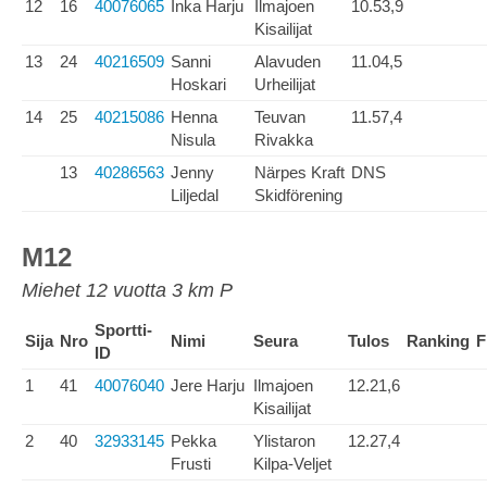
12
16
40076065
Inka Harju
Ilmajoen
10.53,9
Kisailijat
13
24
40216509
Sanni
Alavuden
11.04,5
Hoskari
Urheilijat
14
25
40215086
Henna
Teuvan
11.57,4
Nisula
Rivakka
13
40286563
Jenny
Närpes Kraft
DNS
Liljedal
Skidförening
M12
Miehet 12 vuotta 3 km P
Sportti-
Sija
Nro
Nimi
Seura
Tulos
Ranking
F
ID
1
41
40076040
Jere Harju
Ilmajoen
12.21,6
Kisailijat
2
40
32933145
Pekka
Ylistaron
12.27,4
Frusti
Kilpa-Veljet