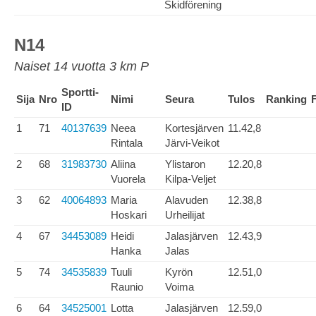
Skidförening
N14
Naiset 14 vuotta 3 km P
Sportti-
Sija
Nro
Nimi
Seura
Tulos
Ranking
ID
1
71
40137639
Neea
Kortesjärven
11.42,8
Rintala
Järvi-Veikot
2
68
31983730
Aliina
Ylistaron
12.20,8
Vuorela
Kilpa-Veljet
3
62
40064893
Maria
Alavuden
12.38,8
Hoskari
Urheilijat
4
67
34453089
Heidi
Jalasjärven
12.43,9
Hanka
Jalas
5
74
34535839
Tuuli
Kyrön
12.51,0
Raunio
Voima
6
64
34525001
Lotta
Jalasjärven
12.59,0