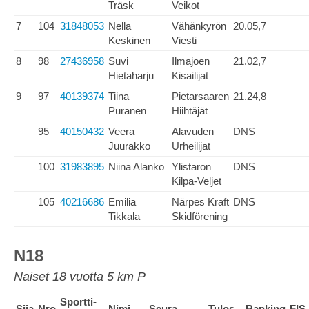
Träsk
Veikot
7
104
31848053
Nella
Vähänkyrön
20.05,7
Keskinen
Viesti
8
98
27436958
Suvi
Ilmajoen
21.02,7
Hietaharju
Kisailijat
9
97
40139374
Tiina
Pietarsaaren
21.24,8
Puranen
Hiihtäjät
95
40150432
Veera
Alavuden
DNS
Juurakko
Urheilijat
100
31983895
Niina Alanko
Ylistaron
DNS
Kilpa-Veljet
105
40216686
Emilia
Närpes Kraft
DNS
Tikkala
Skidförening
N18
Naiset 18 vuotta 5 km P
Sportti-
Sija
Nro
Nimi
Seura
Tulos
Ranking
FIS