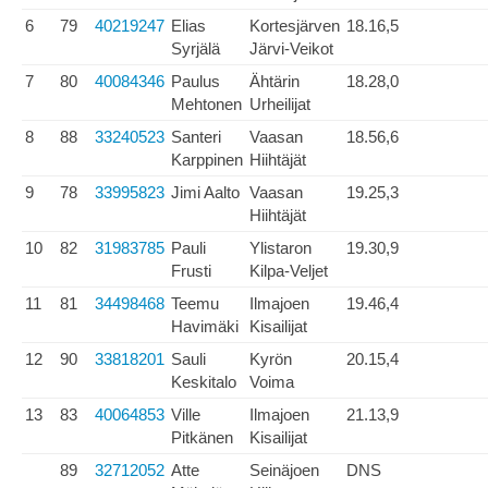
6
79
40219247
Elias
Kortesjärven
18.16,5
Syrjälä
Järvi-Veikot
7
80
40084346
Paulus
Ähtärin
18.28,0
Mehtonen
Urheilijat
8
88
33240523
Santeri
Vaasan
18.56,6
Karppinen
Hiihtäjät
9
78
33995823
Jimi Aalto
Vaasan
19.25,3
Hiihtäjät
10
82
31983785
Pauli
Ylistaron
19.30,9
Frusti
Kilpa-Veljet
11
81
34498468
Teemu
Ilmajoen
19.46,4
Havimäki
Kisailijat
12
90
33818201
Sauli
Kyrön
20.15,4
Keskitalo
Voima
13
83
40064853
Ville
Ilmajoen
21.13,9
Pitkänen
Kisailijat
89
32712052
Atte
Seinäjoen
DNS