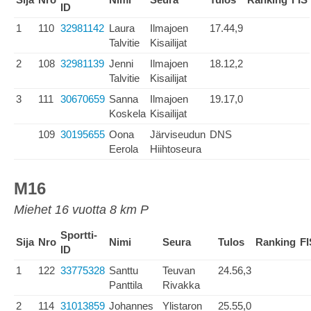
ID
1
110
32981142
Laura
Ilmajoen
17.44,9
Talvitie
Kisailijat
2
108
32981139
Jenni
Ilmajoen
18.12,2
Talvitie
Kisailijat
3
111
30670659
Sanna
Ilmajoen
19.17,0
Koskela
Kisailijat
109
30195655
Oona
Järviseudun
DNS
Eerola
Hiihtoseura
M16
Miehet 16 vuotta 8 km P
Sportti-
Sija
Nro
Nimi
Seura
Tulos
Ranking
FI
ID
1
122
33775328
Santtu
Teuvan
24.56,3
Panttila
Rivakka
2
114
31013859
Johannes
Ylistaron
25.55,0