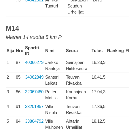
Tunturi
Seudun
Urheilijat
M14
Miehet 14 vuotta 5 km P
Sportti-
Sija
Nro
Nimi
Seura
Tulos
Ranking
F
ID
1
87
40066279
Jarkko
Seinäjoen
16.23,9
Rantoja
Hiihtoseura
2
85
34062849
Santeri
Teuvan
16.41,5
Leikas
Rivakka
3
86
32067480
Petteri
Kauhajoen
17.04,3
Mattila
Karhu
4
91
33201957
Ville
Teuvan
17.36,5
Nisula
Rivakka
5
84
33864792
Ville
Ähtärin
18.12,5
Muhonen
Urheilijat