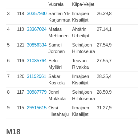
Vuorela
Kilpa-Veljet
3
118
30357930
Santeri Yli-
Ilmajoen
26.39,8
Karjanmaa
Kisailijat
4
119
33367024
Matias
Ähtärin
27.14,1
Mehtonen
Urheilijat
5
121
30856334
Sameli
Seinäjoen
27.54,9
Joronen
Hiihtoseura
6
116
31085764
Eetu
Teuvan
27.55,7
Mylläri
Rivakka
7
120
31192961
Sakari
Ilmajoen
28.25,4
Koskela
Kisailijat
8
117
30987779
Jonni
Seinäjoen
28.50,9
Mukkala
Hiihtoseura
9
115
29515615
Ossi
Ilmajoen
31.27,9
Hietaharju
Kisailijat
M18