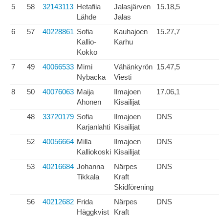
5
58
32143113
Hetafiia
Jalasjärven
15.18,5
Lähde
Jalas
6
57
40228861
Sofia
Kauhajoen
15.27,7
Kallio-
Karhu
Kokko
7
49
40066533
Mimi
Vähänkyrön
15.47,5
Nybacka
Viesti
8
50
40076063
Maija
Ilmajoen
17.06,1
Ahonen
Kisailijat
48
33720179
Sofia
Ilmajoen
DNS
Karjanlahti
Kisailijat
52
40056664
Milla
Ilmajoen
DNS
Kalliokoski
Kisailijat
53
40216684
Johanna
Närpes
DNS
Tikkala
Kraft
Skidförening
56
40212682
Frida
Närpes
DNS
Häggkvist
Kraft