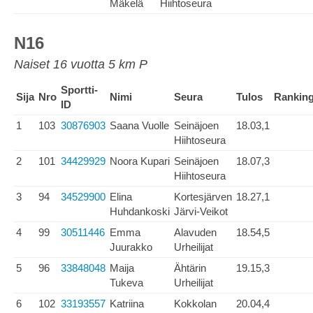
Mäkelä
Hiihtoseura
N16
Naiset 16 vuotta 5 km P
Sportti-
Sija
Nro
Nimi
Seura
Tulos
Rankin
ID
1
103
30876903
Saana Vuolle
Seinäjoen
18.03,1
Hiihtoseura
2
101
34429929
Noora Kupari
Seinäjoen
18.07,3
Hiihtoseura
3
94
34529900
Elina
Kortesjärven
18.27,1
Huhdankoski
Järvi-Veikot
4
99
30511446
Emma
Alavuden
18.54,5
Juurakko
Urheilijat
5
96
33848048
Maija
Ähtärin
19.15,3
Tukeva
Urheilijat
6
102
33193557
Katriina
Kokkolan
20.04,4