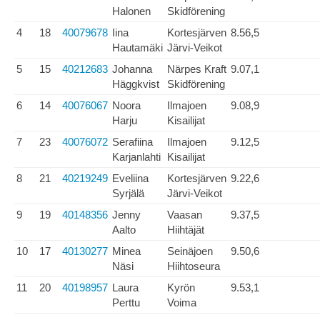
Halonen
Skidförening
4
18
40079678
Iina
Kortesjärven
8.56,5
Hautamäki
Järvi-Veikot
5
15
40212683
Johanna
Närpes Kraft
9.07,1
Häggkvist
Skidförening
6
14
40076067
Noora
Ilmajoen
9.08,9
Harju
Kisailijat
7
23
40076072
Serafiina
Ilmajoen
9.12,5
Karjanlahti
Kisailijat
8
21
40219249
Eveliina
Kortesjärven
9.22,6
Syrjälä
Järvi-Veikot
9
19
40148356
Jenny
Vaasan
9.37,5
Aalto
Hiihtäjät
10
17
40130277
Minea
Seinäjoen
9.50,6
Näsi
Hiihtoseura
11
20
40198957
Laura
Kyrön
9.53,1
Perttu
Voima