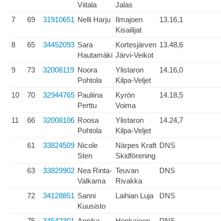
Viitala
Jalas
7
69
31910651
Nelli Harju
Ilmajoen
13.16,1
Kisailijat
8
65
34452093
Sara
Kortesjärven
13.48,6
Hautamäki
Järvi-Veikot
9
73
32008119
Noora
Ylistaron
14.16,0
Pohtola
Kilpa-Veljet
10
70
32944765
Pauliina
Kyrön
14.18,5
Perttu
Voima
11
66
32008106
Roosa
Ylistaron
14.24,7
Pohtola
Kilpa-Veljet
61
33824509
Nicole
Närpes Kraft
DNS
Sten
Skidförening
63
33829902
Nea Rinta-
Teuvan
DNS
Valkama
Rivakka
72
34128851
Sanni
Laihian Luja
DNS
Kuusisto
75
34542301
Annika
Honkajoen
DNS