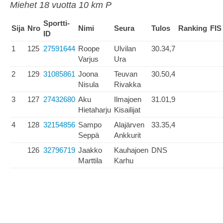
Miehet 18 vuotta 10 km P
Sportti-
Sija
Nro
Nimi
Seura
Tulos
Ranking
FIS
ID
1
125
27591644
Roope
Ulvilan
30.34,7
Varjus
Ura
2
129
31085861
Joona
Teuvan
30.50,4
Nisula
Rivakka
3
127
27432680
Aku
Ilmajoen
31.01,9
Hietaharju
Kisailijat
4
128
32154856
Sampo
Alajärven
33.35,4
Seppä
Ankkurit
126
32796719
Jaakko
Kauhajoen
DNS
Marttila
Karhu