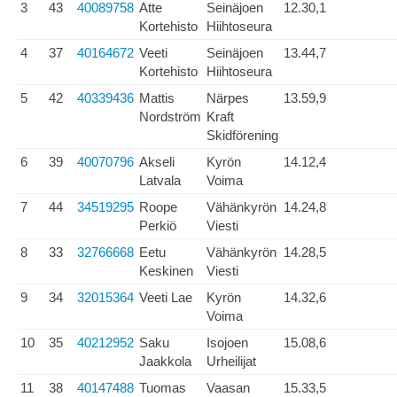
3
43
40089758
Atte
Seinäjoen
12.30,1
Kortehisto
Hiihtoseura
4
37
40164672
Veeti
Seinäjoen
13.44,7
Kortehisto
Hiihtoseura
5
42
40339436
Mattis
Närpes
13.59,9
Nordström
Kraft
Skidförening
6
39
40070796
Akseli
Kyrön
14.12,4
Latvala
Voima
7
44
34519295
Roope
Vähänkyrön
14.24,8
Perkiö
Viesti
8
33
32766668
Eetu
Vähänkyrön
14.28,5
Keskinen
Viesti
9
34
32015364
Veeti Lae
Kyrön
14.32,6
Voima
10
35
40212952
Saku
Isojoen
15.08,6
Jaakkola
Urheilijat
11
38
40147488
Tuomas
Vaasan
15.33,5