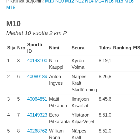
Pikalinkit sarjoihin:
M10
N10
M12
N12
N14
M14
N16
N18
M16
M18
M10
Miehet 10 vuotta 2 km P
Sportti-
Sija
Nro
Nimi
Seura
Tulos
Ranking
FI
ID
1
3
40143100
Niilo
Kyrön
8.19,1
Kauppi
Voima
2
6
40080189
Anton
Närpes
8.26,8
Ingves
Kraft
Skidförening
3
5
40064851
Matti
Ilmajoen
8.45,6
Pitkänen
Kisailijat
4
7
40149323
Eero
Ylistaron
8.51,0
Pitkäranta
Kilpa-Veljet
5
8
40268762
William
Närpes
8.52,0
Rönn
Kraft