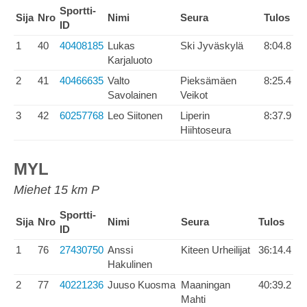
Sportti-
Sija
Nro
Nimi
Seura
Tulos
ID
1
40
40408185
Lukas
Ski Jyväskylä
8:04.8
Karjaluoto
2
41
40466635
Valto
Pieksämäen
8:25.4
Savolainen
Veikot
3
42
60257768
Leo Siitonen
Liperin
8:37.9
Hiihtoseura
MYL
Miehet 15 km P
Sportti-
Sija
Nro
Nimi
Seura
Tulos
ID
1
76
27430750
Anssi
Kiteen Urheilijat
36:14.4
Hakulinen
2
77
40221236
Juuso Kuosma
Maaningan
40:39.2
Mahti