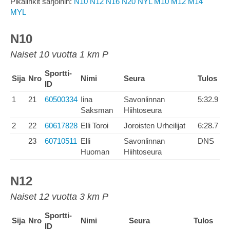
Pikalinkit sarjoihin:
N10
N12
N16
N20
NYL
M10
M12
M14
MYL
N10
Naiset 10 vuotta 1 km P
Sportti-
Sija
Nro
Nimi
Seura
Tulos
ID
1
21
60500334
Iina
Savonlinnan
5:32.9
Saksman
Hiihtoseura
2
22
60617828
Elli Toroi
Joroisten Urheilijat
6:28.7
23
60710511
Elli
Savonlinnan
DNS
Huoman
Hiihtoseura
N12
Naiset 12 vuotta 3 km P
Sportti-
Sija
Nro
Nimi
Seura
Tulos
ID