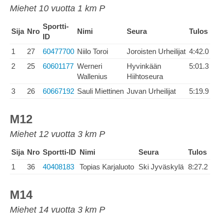
Miehet 10 vuotta 1 km P
Sportti-
Sija
Nro
Nimi
Seura
Tulos
ID
1
27
60477700
Niilo Toroi
Joroisten Urheilijat
4:42.0
2
25
60601177
Werneri
Hyvinkään
5:01.3
Wallenius
Hiihtoseura
3
26
60667192
Sauli Miettinen
Juvan Urheilijat
5:19.9
M12
Miehet 12 vuotta 3 km P
Sija
Nro
Sportti-ID
Nimi
Seura
Tulos
1
36
40408183
Topias Karjaluoto
Ski Jyväskylä
8:27.2
M14
Miehet 14 vuotta 3 km P