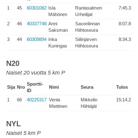
1
45
60301082
Isla
Rantasalmen
7:45.3
Mähönen
Urheilijat
2
46
40337748
Anni
Savonlinnan
8:07.8
Saksman
Hiihtoseura
3
44
60309894
Inka
Siilinjärven
8:34.3
Kuningas
Hiihtoseura
N20
Naiset 20 vuotta 5 km P
Sportti-
Sija
Nro
Nimi
Seura
Tulos
ID
1
66
40225317
Venla
Mikkelin
15:14.2
Miettinen
Hiihtäjät
NYL
Naiset 5 km P