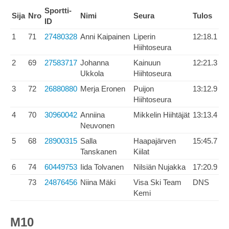
Sportti-
Sija
Nro
Nimi
Seura
Tulos
ID
1
71
27480328
Anni Kaipainen
Liperin
12:18.1
Hiihtoseura
2
69
27583717
Johanna
Kainuun
12:21.3
Ukkola
Hiihtoseura
3
72
26880880
Merja Eronen
Puijon
13:12.9
Hiihtoseura
4
70
30960042
Anniina
Mikkelin Hiihtäjät
13:13.4
Neuvonen
5
68
28900315
Salla
Haapajärven
15:45.7
Tanskanen
Kiilat
6
74
60449753
Iida Tolvanen
Nilsiän Nujakka
17:20.9
73
24876456
Niina Mäki
Visa Ski Team
DNS
Kemi
M10