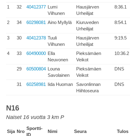
1
32
40412377
Lumi
Hausjärven
8:36.1
Vilhunen
Urheilijat
2
34
60298081
Aino Myllylä
Kiuruveden
8:54.1
Urheilijat
3
30
40412378
Tuuli
Hausjärven
9:19.5
Vilhunen
Urheilijat
4
33
60490000
Ella
Pieksämäen
10:36.2
Neuvonen
Veikot
29
60500804
Louna
Pieksämäen
DNS
Savolainen
Veikot
31
60258981
Iida Huoman
Savonlinnan
DNS
Hiihtoseura
N16
Naiset 16 vuotta 3 km P
Sportti-
Sija
Nro
Nimi
Seura
Tulos
ID