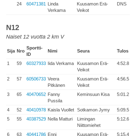
24
60471381
Linda
Kuusamon Erä-
DNS
Verkama
Veikot
N12
Naiset 12 vuotta 2 km V
Sportti-
Sija
Nro
Nimi
Seura
Tulos
ID
1
59
60327933
Iida Verkama
Kuusamon Erä-
4:52.8
Veikot
2
57
60506733
Veera
Kuusamon Erä-
4:56.5
Pitkänen
Veikot
3
65
40470652
Fanny
Keminsuun Kisa
5:01.2
Pussila
4
52
40410978
Kaisla Vuollet
Sotkamon Jymy
5:09.5
5
55
40387529
Nella Matturi
Limingan
5:12.6
Niittomiehet
6
63
40441786
Enni
Kuusamon Erä-
5:15.4