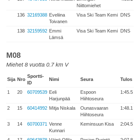
Niittomiehet
136
32169388
Eveliina
Visa Ski Team Kemi
DNS
Toivanen
138
32159592
Emmi
Visa Ski Team Kemi
DNS
Lämsä
M08
Miehet 8 vuotta 0.7 km V
Sportti-
Sija
Nro
Nimi
Seura
Tulos
ID
1
20
60709539
Eeli
Espoon
1:45.5
Harjunpää
Hiihtoseura
2
15
60414992
Mitja Niskala
Ounasvaaran
1:48.1
Hiihtoseura
3
14
60700371
Venne
Keminsuun Kisa
2:04.5
Kunnari
4
17
60643978
Väinö Ollila
Posion Pyrintö
2:07.8