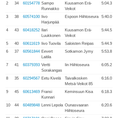
2
34
60154778
Sampo
Kuusamon Erä-
5:04.3
Runnakko
Veikot
3
38
60574100
Iivo
Espoon Hiihtoseura
5:40.0
Harjunpää
4
43
60418252
Ilari
Kuusamon Erä-
5:44.5
Luukkonen
Veikot
5
40
60611619
Iivo Tuovila
Saloisten Reipas
5:44.9
6
37
60561844
Eevert
Sotkamon Jymy
5:53.8
Laitila
7
41
60379393
Vertti
Iin Hiihtoseura
6:05.2
Sorakangas
8
35
60294567
Eetu Kivelä
Taivalkosken
6:16.0
Metsä-Veikot 85
9
45
60613469
Fransi
Keminsuun Kisa
6:18.3
Kunnari
10
44
60489848
Lenni Lepola
Ounasvaaran
6:20.6
Hiihtoseura