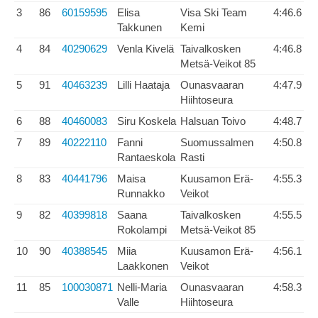
3
86
60159595
Elisa
Visa Ski Team
4:46.6
Takkunen
Kemi
4
84
40290629
Venla Kivelä
Taivalkosken
4:46.8
Metsä-Veikot 85
5
91
40463239
Lilli Haataja
Ounasvaaran
4:47.9
Hiihtoseura
6
88
40460083
Siru Koskela
Halsuan Toivo
4:48.7
7
89
40222110
Fanni
Suomussalmen
4:50.8
Rantaeskola
Rasti
8
83
40441796
Maisa
Kuusamon Erä-
4:55.3
Runnakko
Veikot
9
82
40399818
Saana
Taivalkosken
4:55.5
Rokolampi
Metsä-Veikot 85
10
90
40388545
Miia
Kuusamon Erä-
4:56.1
Laakkonen
Veikot
11
85
100030871
Nelli-Maria
Ounasvaaran
4:58.3
Valle
Hiihtoseura