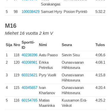
Sorakangas
5
98
100038429
Samuel Hyry
Posion Pyrintö
5:32.2
M16
Miehet 16 vuotta 2 km V
Sportti-
Sija
Nro
Nimi
Seura
Tulos
ID
1
118
40238396
Aatu Paaso
Sievin Sisu
4:06.6
2
120
40208981
Erkka
Ounasvaaran
4:08.1
Petrelius
Hiihtoseura
3
119
60315621
Pyry Vuolli
Ounasvaaran
4:15.8
Hiihtoseura
4
115
40345657
Ivan
Ounasvaaran
4:20.4
Kharlanov
Hiihtoseura
5
116
60154765
Matias
Kuusamon Erä-
4:25.2
Maaninka
Veikot