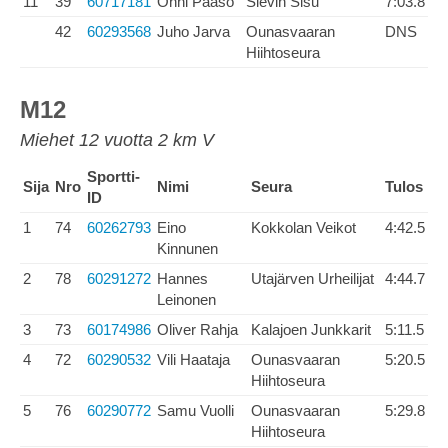
11
39
60717181
Onni Paaso
Sievin Sisu
7:03.8
42
60293568
Juho Jarva
Ounasvaaran
DNS
Hiihtoseura
M12
Miehet 12 vuotta 2 km V
Sportti-
Sija
Nro
Nimi
Seura
Tulos
ID
1
74
60262793
Eino
Kokkolan Veikot
4:42.5
Kinnunen
2
78
60291272
Hannes
Utajärven Urheilijat
4:44.7
Leinonen
3
73
60174986
Oliver Rahja
Kalajoen Junkkarit
5:11.5
4
72
60290532
Vili Haataja
Ounasvaaran
5:20.5
Hiihtoseura
5
76
60290772
Samu Vuolli
Ounasvaaran
5:29.8
Hiihtoseura