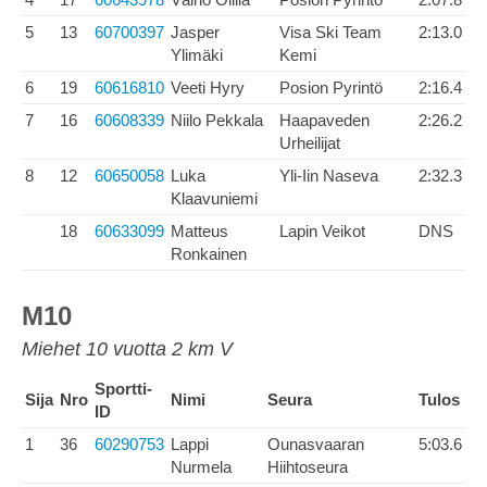
5
13
60700397
Jasper
Visa Ski Team
2:13.0
Ylimäki
Kemi
6
19
60616810
Veeti Hyry
Posion Pyrintö
2:16.4
7
16
60608339
Niilo Pekkala
Haapaveden
2:26.2
Urheilijat
8
12
60650058
Luka
Yli-Iin Naseva
2:32.3
Klaavuniemi
18
60633099
Matteus
Lapin Veikot
DNS
Ronkainen
M10
Miehet 10 vuotta 2 km V
Sportti-
Sija
Nro
Nimi
Seura
Tulos
ID
1
36
60290753
Lappi
Ounasvaaran
5:03.6
Nurmela
Hiihtoseura