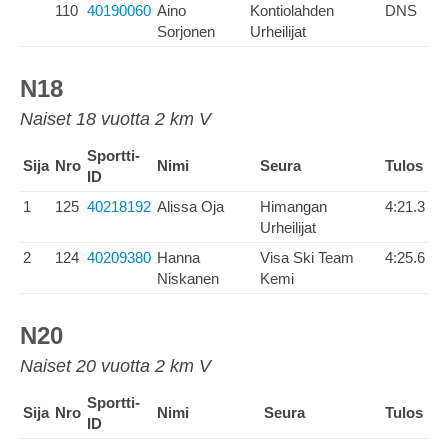
110
40190060
Aino
Kontiolahden
DNS
Sorjonen
Urheilijat
N18
Naiset 18 vuotta 2 km V
Sportti-
Sija
Nro
Nimi
Seura
Tulos
ID
1
125
40218192
Alissa Oja
Himangan
4:21.3
Urheilijat
2
124
40209380
Hanna
Visa Ski Team
4:25.6
Niskanen
Kemi
N20
Naiset 20 vuotta 2 km V
Sportti-
Sija
Nro
Nimi
Seura
Tulos
ID