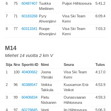
6
75
60487407
Tuukka
Puijon Hiihtoseura
5:41.2
Miettinen
7
71
60183268
Pyry
Visa Ski Team
6:09.4
Ahvenjärvi
Kemi
8
77
60313341
Roope
Visa Ski Team
7:03.3
Ahvenjärvi
Kemi
M14
Miehet 14 vuotta 2 km V
Sija
Nro
Sportti-ID
Nimi
Seura
Tulos
1
100
40400662
Joona
Visa Ski Team
4:17.0
Ylimäki
Kemi
2
96
40388547
Veikka
Kuusamon Erä-
4:53.9
Takkula
Veikot
3
99
60406834
Pietu
Ounasvaaran
4:59.3
Niskanen
Hiihtoseura
4
97
60278845
Veeti
Iin Hiihtoseura
5:06.3