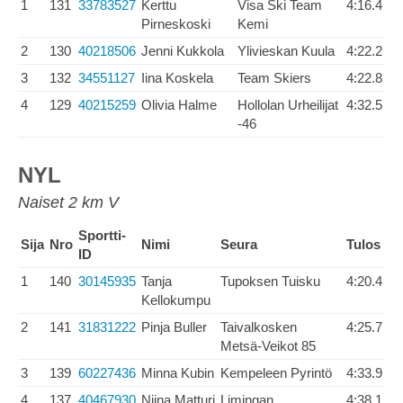
1
131
33783527
Kerttu
Visa Ski Team
4:16.4
Pirneskoski
Kemi
2
130
40218506
Jenni Kukkola
Ylivieskan Kuula
4:22.2
3
132
34551127
Iina Koskela
Team Skiers
4:22.8
4
129
40215259
Olivia Halme
Hollolan Urheilijat
4:32.5
-46
NYL
Naiset 2 km V
Sportti-
Sija
Nro
Nimi
Seura
Tulos
ID
1
140
30145935
Tanja
Tupoksen Tuisku
4:20.4
Kellokumpu
2
141
31831222
Pinja Buller
Taivalkosken
4:25.7
Metsä-Veikot 85
3
139
60227436
Minna Kubin
Kempeleen Pyrintö
4:33.9
4
137
40467930
Niina Matturi
Limingan
4:38.1