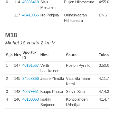
6
114
40336418
Sisu
Puijon Hiihtoseura
4:55.0
Miettinen
117
40419066
Iiro Pohjola
Ounasvaaran
DNS
Hiihtoseura
M18
Miehet 18 vuotta 2 km V
Sportti-
Sija
Nro
Nimi
Seura
Tulos
ID
1
147
40191567
Vertti
Posion Pyrintö
3:59.0
Laatikainen
2
145
34558366
Jesse Ylimäki
Visa Ski Team
4:11.7
Kemi
3
148
40079951
Kaapo Paaso
Sievin Sisu
4:14.3
4
146
40190063
Iisakki
Kontiolahden
4:14.7
Sorjonen
Urheilijat