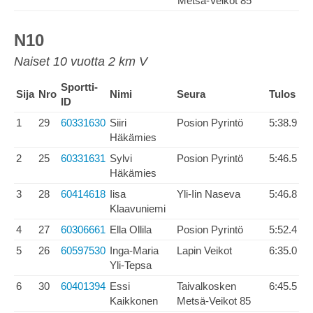
Metsä-Veikot 85
N10
Naiset 10 vuotta 2 km V
Sportti-
Sija
Nro
Nimi
Seura
Tulos
ID
1
29
60331630
Siiri
Posion Pyrintö
5:38.9
Häkämies
2
25
60331631
Sylvi
Posion Pyrintö
5:46.5
Häkämies
3
28
60414618
Iisa
Yli-Iin Naseva
5:46.8
Klaavuniemi
4
27
60306661
Ella Ollila
Posion Pyrintö
5:52.4
5
26
60597530
Inga-Maria
Lapin Veikot
6:35.0
Yli-Tepsa
6
30
60401394
Essi
Taivalkosken
6:45.5
Kaikkonen
Metsä-Veikot 85