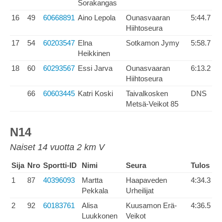
Sorakangas
16
49
60668891
Aino Lepola
Ounasvaaran
5:44.7
Hiihtoseura
17
54
60203547
Elna
Sotkamon Jymy
5:58.7
Heikkinen
18
60
60293567
Essi Jarva
Ounasvaaran
6:13.2
Hiihtoseura
66
60603445
Katri Koski
Taivalkosken
DNS
Metsä-Veikot 85
N14
Naiset 14 vuotta 2 km V
Sija
Nro
Sportti-ID
Nimi
Seura
Tulos
1
87
40396093
Martta
Haapaveden
4:34.3
Pekkala
Urheilijat
2
92
60183761
Alisa
Kuusamon Erä-
4:36.5
Luukkonen
Veikot