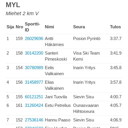
MYL
Miehet 2 km V
Sportti-
Sija
Nro
Nimi
Seura
Tulos
ID
1
159
26029696
Antti
Posion Pyrintö
3:37.7
Häkämies
2
158
30142200
Santeri
Visa Ski Team
3:41.9
Pirneskoski
Kemi
3
154
30780989
Eelis
Inarin Yritys
3:45.8
Valikainen
4
156
31458977
Elias
Inarin Yritys
3:57.8
Valikainen
5
155
60121251
Jani Tuovila
Sievin Sisu
4:00.7
6
161
31260424
Eetu Petrelius
Ounasvaaran
4:05.7
Hiihtoseura
7
152
27536146
Hannu Paaso
Sievin Sisu
4:06.9