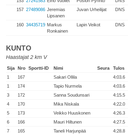
153
27241583
Eino Vuollet
Posion Pyrintö
DNS
157
27489086
Jeremias
Juvan Urheilijat
DNS
Lipsanen
160
34435719
Markus
Lapin Veikot
DNS
Ronkainen
KUNTO
Haastajat 2 km V
Sija
Nro
Sportti-ID
Nimi
Seura
Tulos
1
167
Sakari Ollila
4:03.6
1
174
Tapio Nurmela
4:03.6
3
172
Sanna Soudunsari
4:15.5
4
170
Mika Niskala
4:22.0
5
173
Veikko Huuskonen
4:26.3
6
166
Mauri Hiltunen
4:27.5
7
165
Taneli Harjunpää
4:28.8