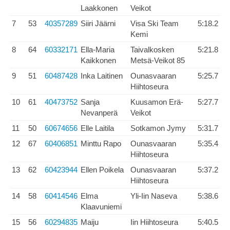
Laakkonen
Veikot
7
53
40357289
Siiri Jäärni
Visa Ski Team
5:18.2
Kemi
8
64
60332171
Ella-Maria
Taivalkosken
5:21.8
Kaikkonen
Metsä-Veikot 85
9
51
60487428
Inka Laitinen
Ounasvaaran
5:25.7
Hiihtoseura
10
61
40473752
Sanja
Kuusamon Erä-
5:27.7
Nevanperä
Veikot
11
50
60674656
Elle Laitila
Sotkamon Jymy
5:31.7
12
67
60406851
Minttu Rapo
Ounasvaaran
5:35.4
Hiihtoseura
13
62
60423944
Ellen Poikela
Ounasvaaran
5:37.2
Hiihtoseura
14
58
60414546
Elma
Yli-Iin Naseva
5:38.6
Klaavuniemi
15
56
60294835
Maiju
Iin Hiihtoseura
5:40.5