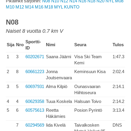
Pikalinkit sarjoihin:
N08
N10
N12
N14
N16
N18
N20
NYL
M08
M10
M12
M14
M16
M18
MYL
KUNTO
N08
Naiset 8 vuotta 0.7 km V
Sportti-
Sija
Nro
Nimi
Seura
Tulos
ID
1
3
60202671
Saana Jäärni
Visa Ski Team
1:47.3
Kemi
2
8
60661223
Jonna
Keminsuun Kisa
2:02.4
Joutsenvaara
3
5
60697931
Alma Kilpiö
Ounasvaaran
2:14.1
Hiihtoseura
4
4
60629358
Tuua Koskela
Halsuan Toivo
2:14.2
5
6
60575613
Reetta
Posion Pyrintö
3:13.4
Häkämies
7
60294569
Iida Kivelä
Taivalkosken
DNS