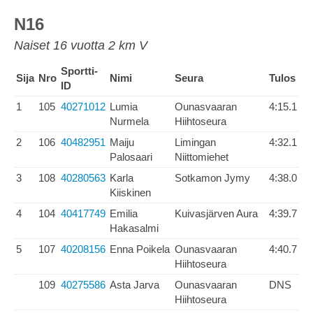
N16
Naiset 16 vuotta 2 km V
Sportti-
Sija
Nro
Nimi
Seura
Tulos
ID
1
105
40271012
Lumia
Ounasvaaran
4:15.1
Nurmela
Hiihtoseura
2
106
40482951
Maiju
Limingan
4:32.1
Palosaari
Niittomiehet
3
108
40280563
Karla
Sotkamon Jymy
4:38.0
Kiiskinen
4
104
40417749
Emilia
Kuivasjärven Aura
4:39.7
Hakasalmi
5
107
40208156
Enna Poikela
Ounasvaaran
4:40.7
Hiihtoseura
109
40275586
Asta Jarva
Ounasvaaran
DNS
Hiihtoseura