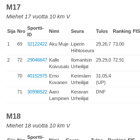
M17
Miehet 17 vuotta 10 km V
Sportti-
Sija
Nro
Nimi
Seura
Tulos
Ranking
FIS
ID
1
69
32122422
Aku Muje
Liperin
29.26,7
73.00
Hiihtoseura
2
72
29046647
Kalle
Ilomantsin
29.29,0
72.91
Koivusalo
Urheilijat
70
40152975
Erno
Kerimäen
31.05,4
Kovanen
Urheilijat
(UP)
71
30998522
Aaro
Keravan
DNF
Lampinen
Urheilijat
M18
Miehet 18 vuotta 10 km V
Sportti-