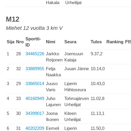
Hakala
Urheilijat
M12
Miehet 12 vuotta 3 km V
Sportti-
Sija
Nro
Nimi
Seura
Tulos
Ranking
FI
ID
1
28
34465226
Jarkko
Joensuun
9.37,2
Reijonen
Kataja
2
32
33889955
Fetja
Juuan Jänne
10.14,0
Naakka
3
29
33665014
Juuso
Liperin
10.43,0
Varis
Hiihtoseura
4
33
40160949
Juho
Tohmajärven
11.02,8
Lajunen
Urheilijat
5
30
34399017
Joona
Kiteen
11.13,1
Ikonen
Urheilijat
6
31
40202209
Eemeli
Liperin
11.50,0