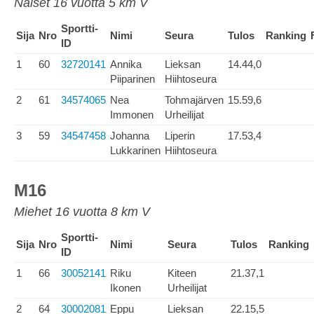
Naiset 16 vuotta 5 km V
Sportti-
Sija
Nro
Nimi
Seura
Tulos
Ranking
ID
1
60
32720141
Annika
Lieksan
14.44,0
Piiparinen
Hiihtoseura
2
61
34574065
Nea
Tohmajärven
15.59,6
Immonen
Urheilijat
3
59
34547458
Johanna
Liperin
17.53,4
Lukkarinen
Hiihtoseura
M16
Miehet 16 vuotta 8 km V
Sportti-
Sija
Nro
Nimi
Seura
Tulos
Ranking
ID
1
66
30052141
Riku
Kiteen
21.37,1
Ikonen
Urheilijat
2
64
30002081
Eppu
Lieksan
22.15,5