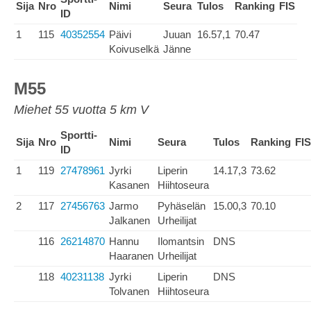
Sija
Nro
Nimi
Seura
Tulos
Ranking
FIS
ID
1
115
40352554
Päivi
Juuan
16.57,1
70.47
Koivuselkä
Jänne
M55
Miehet 55 vuotta 5 km V
Sportti-
Sija
Nro
Nimi
Seura
Tulos
Ranking
FIS
ID
1
119
27478961
Jyrki
Liperin
14.17,3
73.62
Kasanen
Hiihtoseura
2
117
27456763
Jarmo
Pyhäselän
15.00,3
70.10
Jalkanen
Urheilijat
116
26214870
Hannu
Ilomantsin
DNS
Haaranen
Urheilijat
118
40231138
Jyrki
Liperin
DNS
Tolvanen
Hiihtoseura