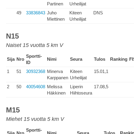
Partinen
Urheilijat
49
33836843
Juho
Kiteen
DNS
Miettinen
Urheilijat
N15
Naiset 15 vuotta 5 km V
Sportti-
Sija
Nro
Nimi
Seura
Tulos
Ranking
FI
ID
1
51
30932368
Minerva
Kiteen
15.01,1
Karppanen
Urheilijat
2
50
40054608
Melissa
Liperin
17.08,5
Häkkinen
Hiihtoseura
M15
Miehet 15 vuotta 5 km V
Sportti-
Sija
Nro
Nimi
Seura
Tulos
Ranki