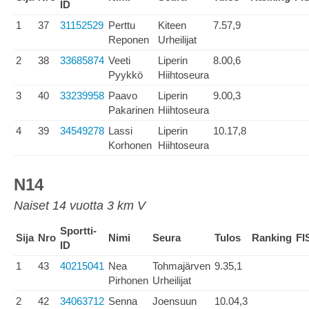
ID
1
37
31152529
Perttu
Kiteen
7.57,9
Reponen
Urheilijat
2
38
33685874
Veeti
Liperin
8.00,6
Pyykkö
Hiihtoseura
3
40
33239958
Paavo
Liperin
9.00,3
Pakarinen
Hiihtoseura
4
39
34549278
Lassi
Liperin
10.17,8
Korhonen
Hiihtoseura
N14
Naiset 14 vuotta 3 km V
Sportti-
Sija
Nro
Nimi
Seura
Tulos
Ranking
FI
ID
1
43
40215041
Nea
Tohmajärven
9.35,1
Pirhonen
Urheilijat
2
42
34063712
Senna
Joensuun
10.04,3