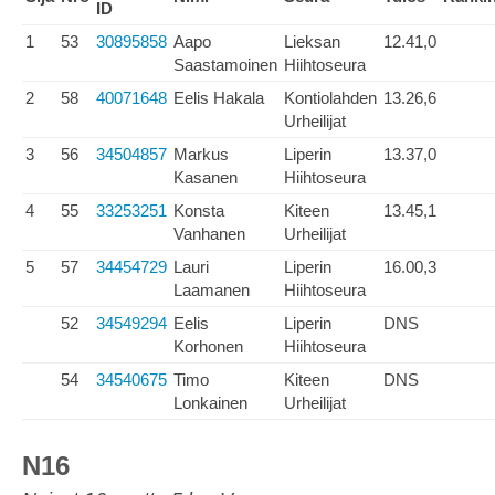
ID
1
53
30895858
Aapo
Lieksan
12.41,0
Saastamoinen
Hiihtoseura
2
58
40071648
Eelis Hakala
Kontiolahden
13.26,6
Urheilijat
3
56
34504857
Markus
Liperin
13.37,0
Kasanen
Hiihtoseura
4
55
33253251
Konsta
Kiteen
13.45,1
Vanhanen
Urheilijat
5
57
34454729
Lauri
Liperin
16.00,3
Laamanen
Hiihtoseura
52
34549294
Eelis
Liperin
DNS
Korhonen
Hiihtoseura
54
34540675
Timo
Kiteen
DNS
Lonkainen
Urheilijat
N16