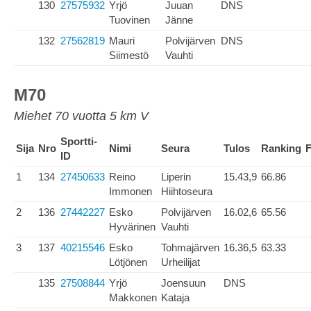
130
27575932
Yrjö
Juuan
DNS
Tuovinen
Jänne
132
27562819
Mauri
Polvijärven
DNS
Siimestö
Vauhti
M70
Miehet 70 vuotta 5 km V
Sportti-
Sija
Nro
Nimi
Seura
Tulos
Ranking
F
ID
1
134
27450633
Reino
Liperin
15.43,9
66.86
Immonen
Hiihtoseura
2
136
27442227
Esko
Polvijärven
16.02,6
65.56
Hyvärinen
Vauhti
3
137
40215546
Esko
Tohmajärven
16.36,5
63.33
Lötjönen
Urheilijat
135
27508844
Yrjö
Joensuun
DNS
Makkonen
Kataja