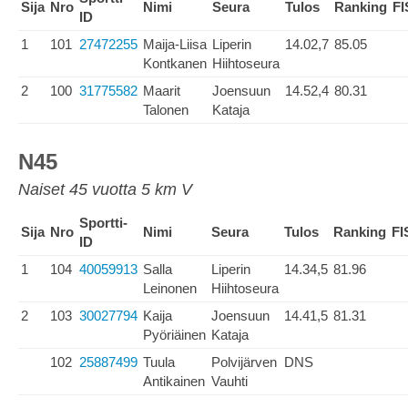
Sija
Nro
Nimi
Seura
Tulos
Ranking
FI
ID
1
101
27472255
Maija-Liisa
Liperin
14.02,7
85.05
Kontkanen
Hiihtoseura
2
100
31775582
Maarit
Joensuun
14.52,4
80.31
Talonen
Kataja
N45
Naiset 45 vuotta 5 km V
Sportti-
Sija
Nro
Nimi
Seura
Tulos
Ranking
FI
ID
1
104
40059913
Salla
Liperin
14.34,5
81.96
Leinonen
Hiihtoseura
2
103
30027794
Kaija
Joensuun
14.41,5
81.31
Pyöriäinen
Kataja
102
25887499
Tuula
Polvijärven
DNS
Antikainen
Vauhti