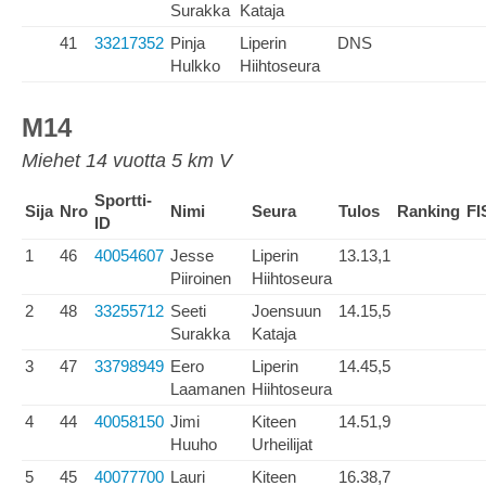
Surakka
Kataja
41
33217352
Pinja
Liperin
DNS
Hulkko
Hiihtoseura
M14
Miehet 14 vuotta 5 km V
Sportti-
Sija
Nro
Nimi
Seura
Tulos
Ranking
FI
ID
1
46
40054607
Jesse
Liperin
13.13,1
Piiroinen
Hiihtoseura
2
48
33255712
Seeti
Joensuun
14.15,5
Surakka
Kataja
3
47
33798949
Eero
Liperin
14.45,5
Laamanen
Hiihtoseura
4
44
40058150
Jimi
Kiteen
14.51,9
Huuho
Urheilijat
5
45
40077700
Lauri
Kiteen
16.38,7