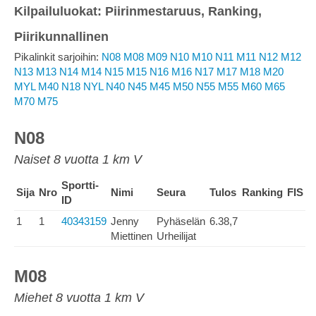
Kilpailuluokat: Piirinmestaruus, Ranking,
Piirikunnallinen
Pikalinkit sarjoihin:
N08
M08
M09
N10
M10
N11
M11
N12
M12
N13
M13
N14
M14
N15
M15
N16
M16
N17
M17
M18
M20
MYL
M40
N18
NYL
N40
N45
M45
M50
N55
M55
M60
M65
M70
M75
N08
Naiset 8 vuotta 1 km V
Sportti-
Sija
Nro
Nimi
Seura
Tulos
Ranking
FIS
ID
1
1
40343159
Jenny
Pyhäselän
6.38,7
Miettinen
Urheilijat
M08
Miehet 8 vuotta 1 km V