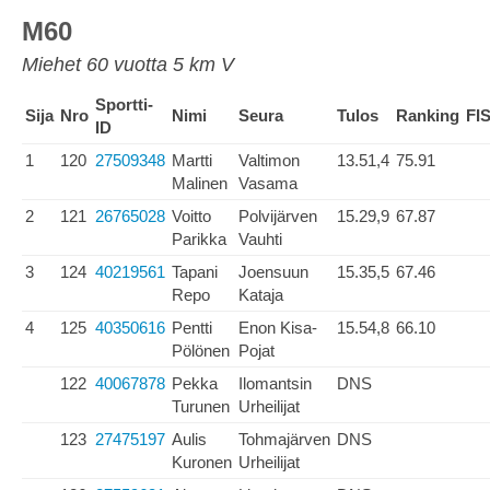
M60
Miehet 60 vuotta 5 km V
Sportti-
Sija
Nro
Nimi
Seura
Tulos
Ranking
FI
ID
1
120
27509348
Martti
Valtimon
13.51,4
75.91
Malinen
Vasama
2
121
26765028
Voitto
Polvijärven
15.29,9
67.87
Parikka
Vauhti
3
124
40219561
Tapani
Joensuun
15.35,5
67.46
Repo
Kataja
4
125
40350616
Pentti
Enon Kisa-
15.54,8
66.10
Pölönen
Pojat
122
40067878
Pekka
Ilomantsin
DNS
Turunen
Urheilijat
123
27475197
Aulis
Tohmajärven
DNS
Kuronen
Urheilijat