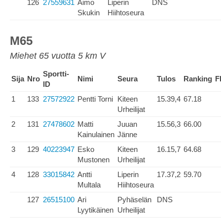
126
27559631
Aimo
Liperin
DNS
Skukin
Hiihtoseura
M65
Miehet 65 vuotta 5 km V
Sportti-
Sija
Nro
Nimi
Seura
Tulos
Ranking
F
ID
1
133
27572922
Pentti Torni
Kiteen
15.39,4
67.18
Urheilijat
2
131
27478602
Matti
Juuan
15.56,3
66.00
Kainulainen
Jänne
3
129
40223947
Esko
Kiteen
16.15,7
64.68
Mustonen
Urheilijat
4
128
33015842
Antti
Liperin
17.37,2
59.70
Multala
Hiihtoseura
127
26515100
Ari
Pyhäselän
DNS
Lyytikäinen
Urheilijat