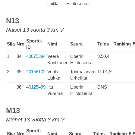
Laitila
Hiihtoseura
N13
Naiset 13 vuotta 3 km V
Sportti-
Sija
Nro
Nimi
Seura
Tulos
Ranking
F
ID
1
34
40075384
Veera
Liperin
9.50,4
Kontkanen
Hiihtoseura
2
35
40158102
Venla
Tohmajärven
11.01,9
Liukka
Urheilijat
36
40125499
Iitu
Liperin
DNS
Vuorma
Hiihtoseura
M13
Miehet 13 vuotta 3 km V
Sportti-
Sija
Nro
Nimi
Seura
Tulos
Ranking
FI