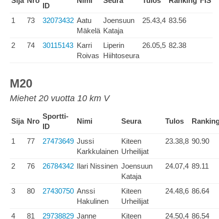
Sija
Nro
Nimi
Seura
Tulos
Ranking
FIS
ID
1
73
32073432
Aatu
Joensuun
25.43,4
83.56
Mäkelä
Kataja
2
74
30115143
Karri
Liperin
26.05,5
82.38
Roivas
Hiihtoseura
M20
Miehet 20 vuotta 10 km V
Sportti-
Sija
Nro
Nimi
Seura
Tulos
Rankin
ID
1
77
27473649
Jussi
Kiteen
23.38,8
90.90
Karkkulainen
Urheilijat
2
76
26784342
Ilari Nissinen
Joensuun
24.07,4
89.11
Kataja
3
80
27430750
Anssi
Kiteen
24.48,6
86.64
Hakulinen
Urheilijat
4
81
29738829
Janne
Kiteen
24.50,4
86.54