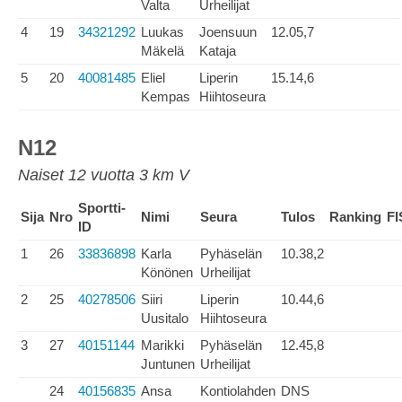
Valta
Urheilijat
4
19
34321292
Luukas
Joensuun
12.05,7
Mäkelä
Kataja
5
20
40081485
Eliel
Liperin
15.14,6
Kempas
Hiihtoseura
N12
Naiset 12 vuotta 3 km V
Sportti-
Sija
Nro
Nimi
Seura
Tulos
Ranking
FI
ID
1
26
33836898
Karla
Pyhäselän
10.38,2
Könönen
Urheilijat
2
25
40278506
Siiri
Liperin
10.44,6
Uusitalo
Hiihtoseura
3
27
40151144
Marikki
Pyhäselän
12.45,8
Juntunen
Urheilijat
24
40156835
Ansa
Kontiolahden
DNS