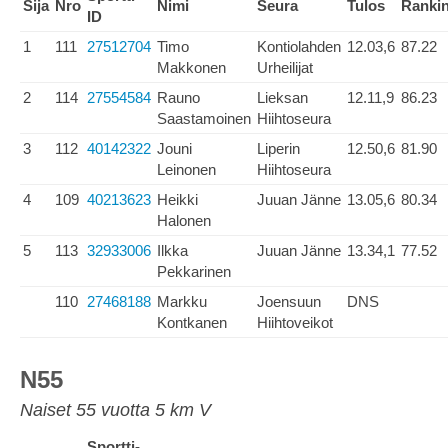
Sija
Nro
Nimi
Seura
Tulos
Ranki
ID
1
111
27512704
Timo
Kontiolahden
12.03,6
87.22
Makkonen
Urheilijat
2
114
27554584
Rauno
Lieksan
12.11,9
86.23
Saastamoinen
Hiihtoseura
3
112
40142322
Jouni
Liperin
12.50,6
81.90
Leinonen
Hiihtoseura
4
109
40213623
Heikki
Juuan Jänne
13.05,6
80.34
Halonen
5
113
32933006
Ilkka
Juuan Jänne
13.34,1
77.52
Pekkarinen
110
27468188
Markku
Joensuun
DNS
Kontkanen
Hiihtoveikot
N55
Naiset 55 vuotta 5 km V
Sportti-