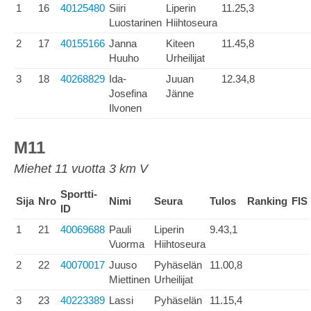
1
16
40125480
Siiri
Liperin
11.25,3
Luostarinen
Hiihtoseura
2
17
40155166
Janna
Kiteen
11.45,8
Huuho
Urheilijat
3
18
40268829
Ida-
Juuan
12.34,8
Josefina
Jänne
Ilvonen
M11
Miehet 11 vuotta 3 km V
Sportti-
Sija
Nro
Nimi
Seura
Tulos
Ranking
FIS
ID
1
21
40069688
Pauli
Liperin
9.43,1
Vuorma
Hiihtoseura
2
22
40070017
Juuso
Pyhäselän
11.00,8
Miettinen
Urheilijat
3
23
40223389
Lassi
Pyhäselän
11.15,4