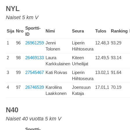
NYL
Naiset 5 km V
Sportti-
Sija
Nro
Nimi
Seura
Tulos
Ranking
ID
1
96
26961259
Jenni
Liperin
12.48,3
93.29
Tolonen
Hiihtoseura
2
98
26469133
Laura
Kiteen
12.49,5
93.14
Karkkulainen
Urheilijat
3
99
27545467
Kati Roivas
Liperin
13.02,1
91.64
Hiihtoseura
4
97
26746539
Karoliina
Joensuun
17.01,1
70.19
Laakkonen
Kataja
N40
Naiset 40 vuotta 5 km V
Sportti-