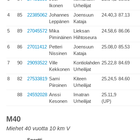
Ikonen
Urheilijat
4
85
22385062
Johannes
Joensuun
24.40,3
87.13
Leppänen
Kataja
5
89
27045572
Mika
Lieksan
24.58,6
86.06
Piminäinen
Hiihtoseura
6
86
27011412
Petteri
Joensuun
25.08,0
85.53
Nissinen
Kataja
7
90
29093522
Ville
Kontiolahden
25.22,8
84.69
Kekkonen
Urheilijat
8
82
27533819
Sami
Kiteen
25.24,5
84.60
Piiroinen
Urheilijat
88
24592028
Anssi
Imatran
25.11,9
Kesonen
Urheilijat
(UP)
M40
Miehet 40 vuotta 10 km V
Sportti-