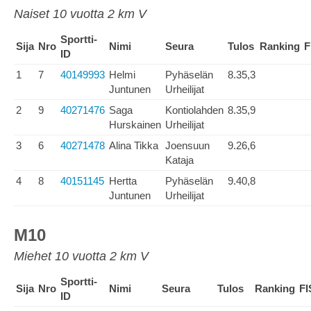
Naiset 10 vuotta 2 km V
Sportti-
Sija
Nro
Nimi
Seura
Tulos
Ranking
F
ID
1
7
40149993
Helmi
Pyhäselän
8.35,3
Juntunen
Urheilijat
2
9
40271476
Saga
Kontiolahden
8.35,9
Hurskainen
Urheilijat
3
6
40271478
Alina Tikka
Joensuun
9.26,6
Kataja
4
8
40151145
Hertta
Pyhäselän
9.40,8
Juntunen
Urheilijat
M10
Miehet 10 vuotta 2 km V
Sportti-
Sija
Nro
Nimi
Seura
Tulos
Ranking
FI
ID