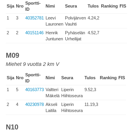
Sportti-
Sija
Nro
Nimi
Seura
Tulos
Ranking
FIS
ID
1
3
40352781
Leevi
Polvijärven
4.24,2
Lauronen
Vauhti
2
2
40151146
Henrik
Pyhäselän
4.52,7
Juntunen
Urheilijat
M09
Miehet 9 vuotta 2 km V
Sportti-
Sija
Nro
Nimi
Seura
Tulos
Ranking
FIS
ID
1
5
40163773
Valtteri
Liperin
9.52,3
Mäkelä
Hiihtoseura
2
4
40230978
Akseli
Liperin
11.19,3
Laitila
Hiihtoseura
N10