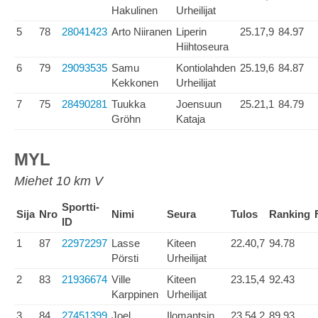
Hakulinen
Urheilijat
5
78
28041423
Arto Niiranen
Liperin
25.17,9
84.97
Hiihtoseura
6
79
29093535
Samu
Kontiolahden
25.19,6
84.87
Kekkonen
Urheilijat
7
75
28490281
Tuukka
Joensuun
25.21,1
84.79
Gröhn
Kataja
MYL
Miehet 10 km V
Sportti-
Sija
Nro
Nimi
Seura
Tulos
Ranking
ID
1
87
22972297
Lasse
Kiteen
22.40,7
94.78
Pörsti
Urheilijat
2
83
21936674
Ville
Kiteen
23.15,4
92.43
Karppinen
Urheilijat
3
84
27451399
Joel
Ilomantsin
23.54,2
89.93