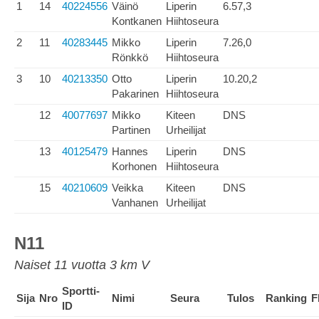
1
14
40224556
Väinö
Liperin
6.57,3
Kontkanen
Hiihtoseura
2
11
40283445
Mikko
Liperin
7.26,0
Rönkkö
Hiihtoseura
3
10
40213350
Otto
Liperin
10.20,2
Pakarinen
Hiihtoseura
12
40077697
Mikko
Kiteen
DNS
Partinen
Urheilijat
13
40125479
Hannes
Liperin
DNS
Korhonen
Hiihtoseura
15
40210609
Veikka
Kiteen
DNS
Vanhanen
Urheilijat
N11
Naiset 11 vuotta 3 km V
Sportti-
Sija
Nro
Nimi
Seura
Tulos
Ranking
F
ID