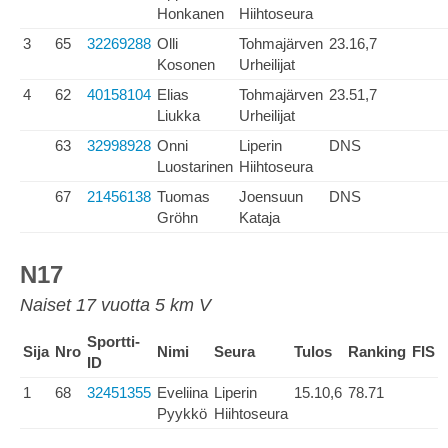
Honkanen
Hiihtoseura
3
65
32269288
Olli
Tohmajärven
23.16,7
Kosonen
Urheilijat
4
62
40158104
Elias
Tohmajärven
23.51,7
Liukka
Urheilijat
63
32998928
Onni
Liperin
DNS
Luostarinen
Hiihtoseura
67
21456138
Tuomas
Joensuun
DNS
Gröhn
Kataja
N17
Naiset 17 vuotta 5 km V
Sportti-
Sija
Nro
Nimi
Seura
Tulos
Ranking
FIS
ID
1
68
32451355
Eveliina
Liperin
15.10,6
78.71
Pyykkö
Hiihtoseura