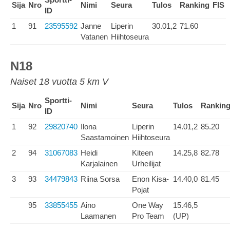
Sija
Nro
Nimi
Seura
Tulos
Ranking
FIS
ID
1
91
23595592
Janne
Liperin
30.01,2
71.60
Vatanen
Hiihtoseura
N18
Naiset 18 vuotta 5 km V
Sportti-
Sija
Nro
Nimi
Seura
Tulos
Rankin
ID
1
92
29820740
Ilona
Liperin
14.01,2
85.20
Saastamoinen
Hiihtoseura
2
94
31067083
Heidi
Kiteen
14.25,8
82.78
Karjalainen
Urheilijat
3
93
34479843
Riina Sorsa
Enon Kisa-
14.40,0
81.45
Pojat
95
33855455
Aino
One Way
15.46,5
Laamanen
Pro Team
(UP)