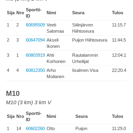
Sportti-
Sija
Nro
Nimi
Seura
Tulos
ID
1
2
60695509
Veeti
Siilinjärven
11:15.7
Salomaa
Hiihtoseura
2
3
60647094
Akseli
Puijon Hiihtoseura
11:44.5
Ikonen
3
1
60803919
Ahti
Rautalammin
12:04.1
Korhonen
Urheilijat
4
4
60812350
Arho
Iisalmen Visa
22:20.4
Moilanen
M10
M10 (3 km) 3 km V
Sportti-
Sija
Nro
Nimi
Seura
Tulos
ID
1
14
60602260
Otto
Puijon
11:29.0