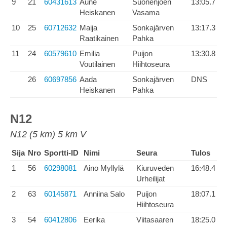
9
21
60431613
Aune
Suonenjoen
13:05.7
Heiskanen
Vasama
10
25
60712632
Maija
Sonkajärven
13:17.3
Raatikainen
Pahka
11
24
60579610
Emilia
Puijon
13:30.8
Voutilainen
Hiihtoseura
26
60697856
Aada
Sonkajärven
DNS
Heiskanen
Pahka
N12
N12 (5 km) 5 km V
Sija
Nro
Sportti-ID
Nimi
Seura
Tulos
1
56
60298081
Aino Myllylä
Kiuruveden
16:48.4
Urheilijat
2
63
60145871
Anniina Salo
Puijon
18:07.1
Hiihtoseura
3
54
60412806
Eerika
Viitasaaren
18:25.0