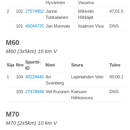
Hyvärinen
Vasama
2
102
27574852
Janne
Mikkelin
47:01.5
Tuhkalainen
Hiihtäjät
101
40044725
Jari Mannala
Iisalmen Visa
DNS
M60
M60 (3x5km) 15 km V
Sportti-
Sija
Nro
Nimi
Seura
Tulos
ID
1
104
40224440
Ari
Lapinlahden Veto
45:00.1
Svanberg
103
27478848
Veli Kuronen
Kainuun
DNS
Hiihtoseura
M70
M70 (2x5km) 10 km V