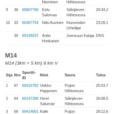
Nieminen
Hiihtoseura
9
36
60607766
Eetu
Siilinjärven
20:34.2
Salomaa
Hiihtoseura
10
33
60367754
Niilo Auvinen
Kiuruveden
23:28.1
Urheilijat
39
60199337
Antto
Joensuun Kataja
DNS
Honkanen
M14
M14 (3km + 5 km) 8 km V
Sportti-
Sija
Nro
Nimi
Seura
Tulos
ID
1
67
60416782
Veikko
Puijon
25:53.7
Happonen
Hiihtoseura
2
64
60147396
Henri
Siilinjärven
26:08.5
Salumäe
Hiihtoseura
3
68
60414601
Kalle
Puijon
28:12.6