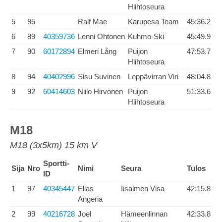
Hiihtoseura
5
95
Ralf Mae
Karupesa Team
45:36.2
6
89
40359736
Lenni Ohtonen
Kuhmo-Ski
45:49.9
7
90
60172894
Elmeri Lång
Puijon
47:53.7
Hiihtoseura
8
94
40402996
Sisu Suvinen
Leppävirran Viri
48:04.8
9
92
60414603
Niilo Hirvonen
Puijon
51:33.6
Hiihtoseura
M18
M18 (3x5km) 15 km V
Sportti-
Sija
Nro
Nimi
Seura
Tulos
ID
1
97
40345447
Elias
Iisalmen Visa
42:15.8
Angeria
2
99
40216728
Joel
Hämeenlinnan
42:33.8