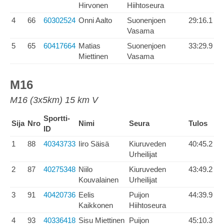
Hirvonen
Hiihtoseura
4
66
60302524
Onni Aalto
Suonenjoen
29:16.1
Vasama
5
65
60417664
Matias
Suonenjoen
33:29.9
Miettinen
Vasama
M16
M16 (3x5km) 15 km V
Sportti-
Sija
Nro
Nimi
Seura
Tulos
ID
1
88
40343733
Iiro Säisä
Kiuruveden
40:45.2
Urheilijat
2
87
40275348
Niilo
Kiuruveden
43:49.2
Kouvalainen
Urheilijat
3
91
40420736
Eelis
Puijon
44:39.9
Kaikkonen
Hiihtoseura
4
93
40336418
Sisu Miettinen
Puijon
45:10.3