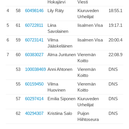
Hokajärvi
Viesti
4
58
60498146
Lily Räty
Kiuruveden
18:55.1
Urheilijat
5
61
60722811
Liina
Iisalmen Visa
19:17.1
Savolainen
6
59
60723141
Vilma
Iisalmen Visa
20:00.4
Jääskeläinen
7
60
60383027
Alma Juntunen
Vieremän
22:08.9
Koitto
53
100038469
Anni Ahtonen
Vieremän
DNS
Koitto
55
60159450
Vilma
Vieremän
DNS
Huovinen
Koitto
57
60297414
Emilia Siponen
Kiuruveden
DNS
Urheilijat
62
40294307
Kristiina Salo
Puijon
DNS
Hiihtoseura