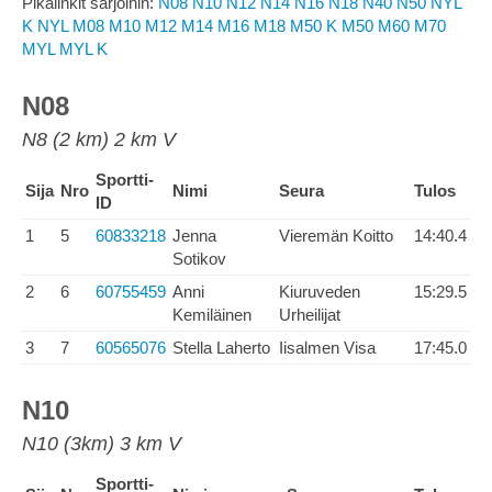
Pikalinkit sarjoihin:
N08
N10
N12
N14
N16
N18
N40
N50
NYL
K
NYL
M08
M10
M12
M14
M16
M18
M50 K
M50
M60
M70
MYL
MYL K
N08
N8 (2 km) 2 km V
Sportti-
Sija
Nro
Nimi
Seura
Tulos
ID
1
5
60833218
Jenna
Vieremän Koitto
14:40.4
Sotikov
2
6
60755459
Anni
Kiuruveden
15:29.5
Kemiläinen
Urheilijat
3
7
60565076
Stella Laherto
Iisalmen Visa
17:45.0
N10
N10 (3km) 3 km V
Sportti-