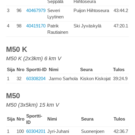
Seppälä
Hiihtoseura
3
96
40467979
Severi
Puijon Hiihtoseura
43:44.2
Lyytinen
4
98
40419170
Patrik
Ski Jyväskylä
47:20.1
Rautiainen
M50 K
M50 K (2x3km) 6 km V
Sija
Nro
Sportti-ID
Nimi
Seura
Tulos
1
32
60308204
Jarmo Sarhola
Kiskon Kiskojat
39:24.9
M50
M50 (3x5km) 15 km V
Sportti-
Sija
Nro
Nimi
Seura
Tulos
ID
1
100
60304201
Jyri-Juhani
Suonenjoen
42:36.7