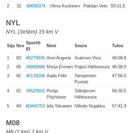
2
31
60656374
Vilma Koskinen
Pakilan Veto
59:31.5
NYL
NYL (3x5km) 15 km V
Sportti-
Sija
Nro
Nimi
Seura
Tulos
ID
1
83
40279035
Anni Angeria
Iisalmen Visa
46:08.8
2
85
26880880
Merja Eronen
Puijon Hiihtoseura
46:38.9
3
82
40139206
Aada Föhr
Tampereen
47:56.5
Pyrintö
4
81
34529502
Ronja
Siilinjärven
56:36.5
Pöyhönen
Hiihtoseura
5
84
60449753
Iida Tolvanen
Nilsiän Nujakka
57:41.9
M08
M8 (2 km) 2 km V