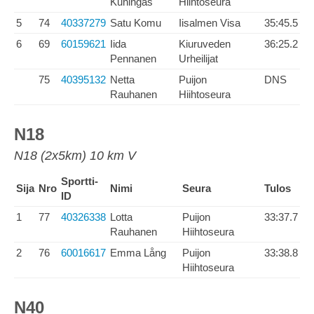
Kuningas
Hiihtoseura
5
74
40337279
Satu Komu
Iisalmen Visa
35:45.5
6
69
60159621
Iida
Kiuruveden
36:25.2
Pennanen
Urheilijat
75
40395132
Netta
Puijon
DNS
Rauhanen
Hiihtoseura
N18
N18 (2x5km) 10 km V
Sportti-
Sija
Nro
Nimi
Seura
Tulos
ID
1
77
40326338
Lotta
Puijon
33:37.7
Rauhanen
Hiihtoseura
2
76
60016617
Emma Lång
Puijon
33:38.8
Hiihtoseura
N40