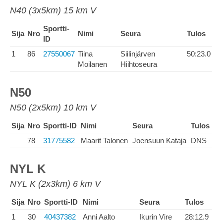
N40 (3x5km) 15 km V
Sportti-
Sija
Nro
Nimi
Seura
Tulos
ID
1
86
27550067
Tiina
Siilinjärven
50:23.0
Moilanen
Hiihtoseura
N50
N50 (2x5km) 10 km V
Sija
Nro
Sportti-ID
Nimi
Seura
Tulos
78
31775582
Maarit Talonen
Joensuun Kataja
DNS
NYL K
NYL K (2x3km) 6 km V
Sija
Nro
Sportti-ID
Nimi
Seura
Tulos
1
30
40437382
Anni Aalto
Ikurin Vire
28:12.9