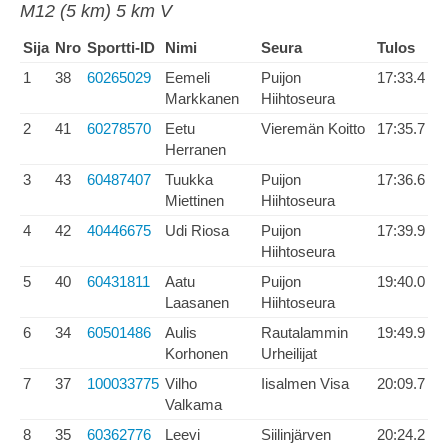
M12 (5 km) 5 km V
Sija
Nro
Sportti-ID
Nimi
Seura
Tulos
1
38
60265029
Eemeli
Puijon
17:33.4
Markkanen
Hiihtoseura
2
41
60278570
Eetu
Vieremän Koitto
17:35.7
Herranen
3
43
60487407
Tuukka
Puijon
17:36.6
Miettinen
Hiihtoseura
4
42
40446675
Udi Riosa
Puijon
17:39.9
Hiihtoseura
5
40
60431811
Aatu
Puijon
19:40.0
Laasanen
Hiihtoseura
6
34
60501486
Aulis
Rautalammin
19:49.9
Korhonen
Urheilijat
7
37
100033775
Vilho
Iisalmen Visa
20:09.7
Valkama
8
35
60362776
Leevi
Siilinjärven
20:24.2