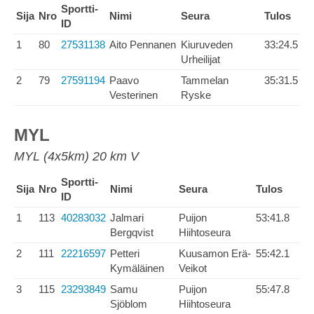
Sportti-
Sija
Nro
Nimi
Seura
Tulos
ID
1
80
27531138
Aito Pennanen
Kiuruveden
33:24.5
Urheilijat
2
79
27591194
Paavo
Tammelan
35:31.5
Vesterinen
Ryske
MYL
MYL (4x5km) 20 km V
Sportti-
Sija
Nro
Nimi
Seura
Tulos
ID
1
113
40283032
Jalmari
Puijon
53:41.8
Bergqvist
Hiihtoseura
2
111
22216597
Petteri
Kuusamon Erä-
55:42.1
Kymäläinen
Veikot
3
115
23293849
Samu
Puijon
55:47.8
Sjöblom
Hiihtoseura