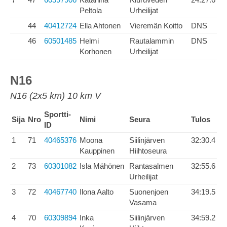
Peltola
Urheilijat
44
40412724
Ella Ahtonen
Vieremän Koitto
DNS
46
60501485
Helmi
Rautalammin
DNS
Korhonen
Urheilijat
N16
N16 (2x5 km) 10 km V
Sportti-
Sija
Nro
Nimi
Seura
Tulos
ID
1
71
40465376
Moona
Siilinjärven
32:30.4
Kauppinen
Hiihtoseura
2
73
60301082
Isla Mähönen
Rantasalmen
32:55.6
Urheilijat
3
72
40467740
Ilona Aalto
Suonenjoen
34:19.5
Vasama
4
70
60309894
Inka
Siilinjärven
34:59.2