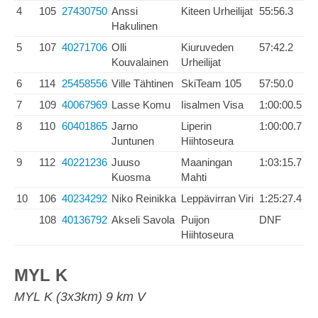
4
105
27430750
Anssi
Kiteen Urheilijat
55:56.3
Hakulinen
5
107
40271706
Olli
Kiuruveden
57:42.2
Kouvalainen
Urheilijat
6
114
25458556
Ville Tähtinen
SkiTeam 105
57:50.0
7
109
40067969
Lasse Komu
Iisalmen Visa
1:00:00.5
8
110
60401865
Jarno
Liperin
1:00:00.7
Juntunen
Hiihtoseura
9
112
40221236
Juuso
Maaningan
1:03:15.7
Kuosma
Mahti
10
106
40234292
Niko Reinikka
Leppävirran Viri
1:25:27.4
108
40136792
Akseli Savola
Puijon
DNF
Hiihtoseura
MYL K
MYL K (3x3km) 9 km V