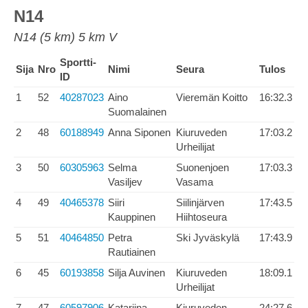
N14
N14 (5 km) 5 km V
Sportti-
Sija
Nro
Nimi
Seura
Tulos
ID
1
52
40287023
Aino
Vieremän Koitto
16:32.3
Suomalainen
2
48
60188949
Anna Siponen
Kiuruveden
17:03.2
Urheilijat
3
50
60305963
Selma
Suonenjoen
17:03.3
Vasiljev
Vasama
4
49
40465378
Siiri
Siilinjärven
17:43.5
Kauppinen
Hiihtoseura
5
51
40464850
Petra
Ski Jyväskylä
17:43.9
Rautiainen
6
45
60193858
Silja Auvinen
Kiuruveden
18:09.1
Urheilijat
7
47
60597906
Katariina
Kiuruveden
24:27.6