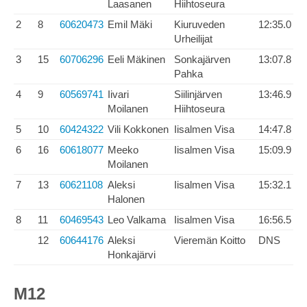
Laasanen
Hiihtoseura
2
8
60620473
Emil Mäki
Kiuruveden
12:35.0
Urheilijat
3
15
60706296
Eeli Mäkinen
Sonkajärven
13:07.8
Pahka
4
9
60569741
Iivari
Siilinjärven
13:46.9
Moilanen
Hiihtoseura
5
10
60424322
Vili Kokkonen
Iisalmen Visa
14:47.8
6
16
60618077
Meeko
Iisalmen Visa
15:09.9
Moilanen
7
13
60621108
Aleksi
Iisalmen Visa
15:32.1
Halonen
8
11
60469543
Leo Valkama
Iisalmen Visa
16:56.5
12
60644176
Aleksi
Vieremän Koitto
DNS
Honkajärvi
M12