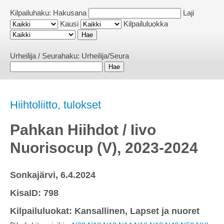
Kilpailuhaku:
Hakusana
Laji
Kausi
Kilpailuluokka
Urheilija / Seurahaku:
Urheilija/Seura
Hiihtoliitto, tulokset
Pahkan Hiihdot / Iivo
Nuorisocup (V), 2023-2024
Sonkajärvi, 6.4.2024
KisaID: 798
Kilpailuluokat: Kansallinen, Lapset ja nuoret