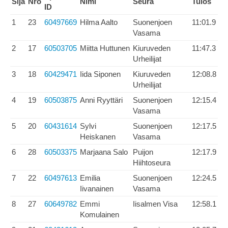
Sija
Nro
Nimi
Seura
Tulos
ID
1
23
60497669
Hilma Aalto
Suonenjoen
11:01.9
Vasama
2
17
60503705
Miitta Huttunen
Kiuruveden
11:47.3
Urheilijat
3
18
60429471
Iida Siponen
Kiuruveden
12:08.8
Urheilijat
4
19
60503875
Anni Ryyttäri
Suonenjoen
12:15.4
Vasama
5
20
60431614
Sylvi
Suonenjoen
12:17.5
Heiskanen
Vasama
6
28
60503375
Marjaana Salo
Puijon
12:17.9
Hiihtoseura
7
22
60497613
Emilia
Suonenjoen
12:24.5
Iivanainen
Vasama
8
27
60649782
Emmi
Iisalmen Visa
12:58.1
Komulainen