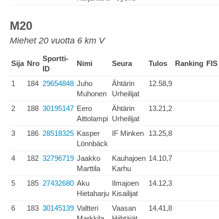
M20
Miehet 20 vuotta 6 km V
Sportti-
Sija
Nro
Nimi
Seura
Tulos
Ranking
FIS
ID
1
184
29654848
Juho
Ähtärin
12.58,9
Muhonen
Urheilijat
2
188
30195147
Eero
Ähtärin
13.21,2
Aittolampi
Urheilijat
3
186
28518325
Kasper
IF Minken
13.25,8
Lönnbäck
4
182
32796719
Jaakko
Kauhajoen
14.10,7
Marttila
Karhu
5
185
27432680
Aku
Ilmajoen
14.12,3
Hietaharju
Kisailijat
6
183
30145139
Valtteri
Vaasan
14.41,8
Markkila
Hiihtäjät