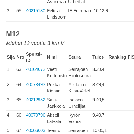
Asunmaa
Urheilijat
3
55
40215180
Felicia
IF Femman
10.13,9
Lindström
M12
Miehet 12 vuotta 3 km V
Sportti-
Sija
Nro
Nimi
Seura
Tulos
Ranking
FI
ID
1
63
40164672
Veeti
Seinäjoen
8.39,4
Kortehisto
Hiihtoseura
2
64
40073493
Pekka
Ylistaron
8.49,4
Kinnari
Kilpa-Veljet
3
65
40212952
Saku
Isojoen
9.40,5
Jaakkola
Urheilijat
4
66
40070796
Akseli
Kyrön
9.40,7
Latvala
Voima
5
67
40066603
Teemu
Seinäjoen
10.05,1