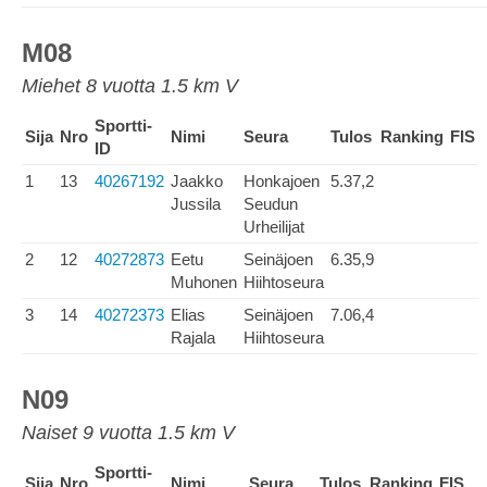
M08
Miehet 8 vuotta 1.5 km V
Sportti-
Sija
Nro
Nimi
Seura
Tulos
Ranking
FIS
ID
1
13
40267192
Jaakko
Honkajoen
5.37,2
Jussila
Seudun
Urheilijat
2
12
40272873
Eetu
Seinäjoen
6.35,9
Muhonen
Hiihtoseura
3
14
40272373
Elias
Seinäjoen
7.06,4
Rajala
Hiihtoseura
N09
Naiset 9 vuotta 1.5 km V
Sportti-
Sija
Nro
Nimi
Seura
Tulos
Ranking
FIS