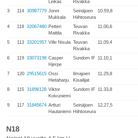
Leikas
Rivakka
3
114
30987779
Jonni
Seinäjoen
10.59,8
Mukkala
Hiihtoseura
4
118
32067480
Petteri
Teuvan
11.00,6
Mattila
Rivakka
5
113
33201957
Ville Nisula
Teuvan
11.09,4
Rivakka
6
119
33073198
Casper
Sundom IF
11.10,1
Hjerpe
7
120
29515615
Ossi
Ilmajoen
11.29,8
Hietaharju
Kisailijat
8
115
31896128
Viktor
Sundom IF
11.33,8
Koivuniemi
9
117
31845674
Artturi
Seinäjoen
12.27,5
Hautaniemi
Hiihtoseura
N18