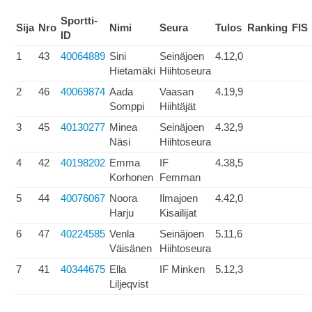
Sportti-
Sija
Nro
Nimi
Seura
Tulos
Ranking
FIS
ID
1
43
40064889
Sini
Seinäjoen
4.12,0
Hietamäki
Hiihtoseura
2
46
40069874
Aada
Vaasan
4.19,9
Somppi
Hiihtäjät
3
45
40130277
Minea
Seinäjoen
4.32,9
Näsi
Hiihtoseura
4
42
40198202
Emma
IF
4.38,5
Korhonen
Femman
5
44
40076067
Noora
Ilmajoen
4.42,0
Harju
Kisailijat
6
47
40224585
Venla
Seinäjoen
5.11,6
Väisänen
Hiihtoseura
7
41
40344675
Ella
IF Minken
5.12,3
Liljeqvist