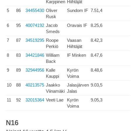
Karppinen
Hiihtäjät
5
86
34455430
Oliver
Sundom IF
7.51,4
Rusk
6
95
40074192
Jacob
Oravais IF
8.25,6
Smeds
7
87
34519295
Roope
Vaasan
8.42,3
Perkiö
Hiihtäjät
8
83
34421846
William
IF Minken
8.47,6
Back
9
89
32944956
Kalle
Kyrön
8.48,6
Kauppi
Voima
10
88
40213575
Jaakko
Jalasjärven
9.03,5
Viinamäki
Jalas
11
92
32015364
Veeti Lae
Kyrön
9.05,3
Voima
N16