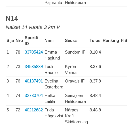
Pajuranta
Hiihtoseura
N14
Naiset 14 vuotta 3 km V
Sportti-
Sija
Nro
Nimi
Seura
Tulos
Ranking
FI
ID
1
78
33705424
Emma
Sundom IF
8.10,4
Haglund
2
73
34535839
Tuuli
Kyrön
8.37,6
Raunio
Voima
3
76
40137491
Evelina
Oravais IF
8.37,9
Österberg
4
74
32730704
Helka
Seinäjoen
8.48,4
Laitila
Hiihtoseura
5
72
40212682
Frida
Närpes
8.48,9
Häggkvist
Kraft
Skidförening