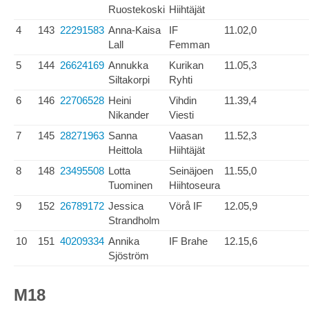
Ruostekoski
Hiihtäjät
4
143
22291583
Anna-Kaisa
IF
11.02,0
Lall
Femman
5
144
26624169
Annukka
Kurikan
11.05,3
Siltakorpi
Ryhti
6
146
22706528
Heini
Vihdin
11.39,4
Nikander
Viesti
7
145
28271963
Sanna
Vaasan
11.52,3
Heittola
Hiihtäjät
8
148
23495508
Lotta
Seinäjoen
11.55,0
Tuominen
Hiihtoseura
9
152
26789172
Jessica
Vörå IF
12.05,9
Strandholm
10
151
40209334
Annika
IF Brahe
12.15,6
Sjöström
M18