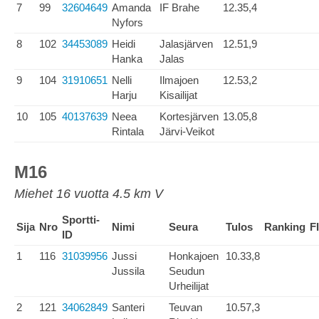
7
99
32604649
Amanda
IF Brahe
12.35,4
Nyfors
8
102
34453089
Heidi
Jalasjärven
12.51,9
Hanka
Jalas
9
104
31910651
Nelli
Ilmajoen
12.53,2
Harju
Kisailijat
10
105
40137639
Neea
Kortesjärven
13.05,8
Rintala
Järvi-Veikot
M16
Miehet 16 vuotta 4.5 km V
Sportti-
Sija
Nro
Nimi
Seura
Tulos
Ranking
F
ID
1
116
31039956
Jussi
Honkajoen
10.33,8
Jussila
Seudun
Urheilijat
2
121
34062849
Santeri
Teuvan
10.57,3