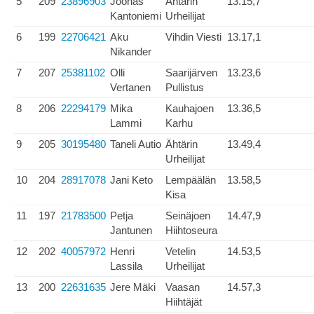
5
209
23896903
Joonas
Ähtärin
13.15,7
Kantoniemi
Urheilijat
6
199
22706421
Aku
Vihdin Viesti
13.17,1
Nikander
7
207
25381102
Olli
Saarijärven
13.23,6
Vertanen
Pullistus
8
206
22294179
Mika
Kauhajoen
13.36,5
Lammi
Karhu
9
205
30195480
Taneli Autio
Ähtärin
13.49,4
Urheilijat
10
204
28917078
Jani Keto
Lempäälän
13.58,5
Kisa
11
197
21783500
Petja
Seinäjoen
14.47,9
Jantunen
Hiihtoseura
12
202
40057972
Henri
Vetelin
14.53,5
Lassila
Urheilijat
13
200
22631635
Jere Mäki
Vaasan
14.57,3
Hiihtäjät