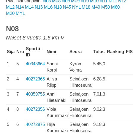
Pikalinkit sarjoihin:
N08
M08
N09
M09
N10
M10
N11
M11
N12
M12
N14
M14
N16
M16
N18
N45
NYL
M18
M40
M50
M60
M20
MYL
N08
Naiset 8 vuotta 1.5 km V
Sportti-
Sija
Nro
Nimi
Seura
Tulos
Ranking
FIS
ID
1
5
40343664
Sanni
Kyrön
5.45,0
Korpi
Voima
2
4
40272365
Aliisa
Seinäjoen
6.28,5
Riippi
Hiihtoseura
3
7
40359755
Anni
Seinäjoen
7.01,3
Hietamäki
Hiihtoseura
4
8
40272356
Viola
Seinäjoen
9.02,3
Kurunmäki
Hiihtoseura
5
6
40272875
Hilja
Seinäjoen
9.18,3
Kurunmäki
Hiihtoseura