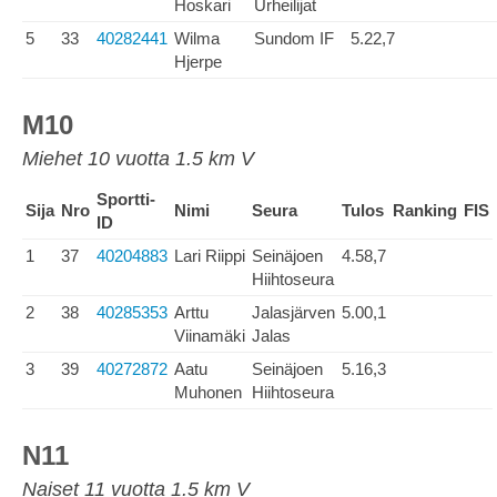
Hoskari
Urheilijat
5
33
40282441
Wilma
Sundom IF
5.22,7
Hjerpe
M10
Miehet 10 vuotta 1.5 km V
Sportti-
Sija
Nro
Nimi
Seura
Tulos
Ranking
FIS
ID
1
37
40204883
Lari Riippi
Seinäjoen
4.58,7
Hiihtoseura
2
38
40285353
Arttu
Jalasjärven
5.00,1
Viinamäki
Jalas
3
39
40272872
Aatu
Seinäjoen
5.16,3
Muhonen
Hiihtoseura
N11
Naiset 11 vuotta 1.5 km V