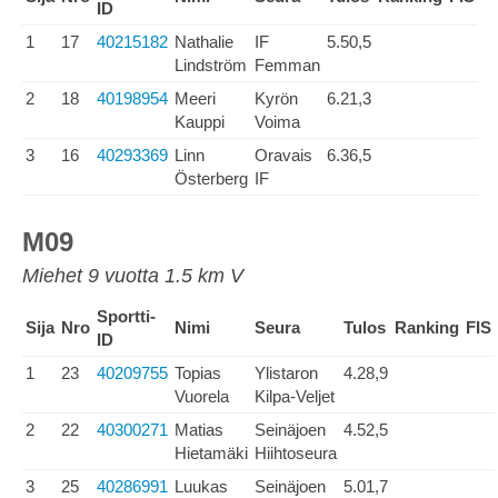
ID
1
17
40215182
Nathalie
IF
5.50,5
Lindström
Femman
2
18
40198954
Meeri
Kyrön
6.21,3
Kauppi
Voima
3
16
40293369
Linn
Oravais
6.36,5
Österberg
IF
M09
Miehet 9 vuotta 1.5 km V
Sportti-
Sija
Nro
Nimi
Seura
Tulos
Ranking
FIS
ID
1
23
40209755
Topias
Ylistaron
4.28,9
Vuorela
Kilpa-Veljet
2
22
40300271
Matias
Seinäjoen
4.52,5
Hietamäki
Hiihtoseura
3
25
40286991
Luukas
Seinäjoen
5.01,7