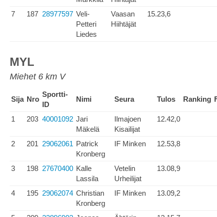
7
187
28977597
Veli-
Vaasan
15.23,6
Petteri
Hiihtäjät
Liedes
MYL
Miehet 6 km V
Sportti-
Sija
Nro
Nimi
Seura
Tulos
Ranking
ID
1
203
40001092
Jari
Ilmajoen
12.42,0
Mäkelä
Kisailijat
2
201
29062061
Patrick
IF Minken
12.53,8
Kronberg
3
198
27670400
Kalle
Vetelin
13.08,9
Lassila
Urheilijat
4
195
29062074
Christian
IF Minken
13.09,2
Kronberg