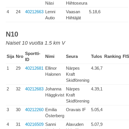
Näsi
Hiihtoseura
4
24
40212663
Lenni
Vaasan
5.18,6
Autio
Hiihtäjät
N10
Naiset 10 vuotta 1.5 km V
Sportti-
Sija
Nro
Nimi
Seura
Tulos
Ranking
FI
ID
1
29
40212681
Ellinor
Närpes
4.36,7
Halonen
Kraft
Skidförening
2
32
40212683
Johanna
Närpes
4.39,1
Häggkvist
Kraft
Skidförening
3
30
40212260
Emilia
Oravais IF
5.05,4
Österberg
4
31
40216509
Sanni
Alavuden
5.07,9