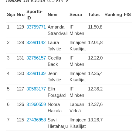
Naiset 18 vuotta 4.5 km V
Sportti-
Sija
Nro
Nimi
Seura
Tulos
Ranking
FIS
ID
1
129
33759771
Amanda
IF
11.50,8
Strandvall
Minken
2
128
32981142
Laura
Ilmajoen
12.01,8
Talvitie
Kisailijat
3
131
32756157
Cecilia
IF
12.22,0
Back
Minken
4
130
32981139
Jenni
Ilmajoen
12.35,4
Talvitie
Kisailijat
5
127
30563177
Elin
IF
12.36,2
Forsgård
Minken
6
126
31960559
Noora
Lapuan
12.37,6
Hakala
Virkiä
7
125
27436958
Suvi
Ilmajoen
13.26,7
Hietaharju
Kisailijat