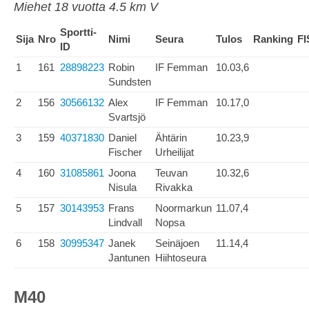
Miehet 18 vuotta 4.5 km V
Sportti-
Sija
Nro
Nimi
Seura
Tulos
Ranking
FI
ID
1
161
28898223
Robin
IF Femman
10.03,6
Sundsten
2
156
30566132
Alex
IF Femman
10.17,0
Svartsjö
3
159
40371830
Daniel
Ähtärin
10.23,9
Fischer
Urheilijat
4
160
31085861
Joona
Teuvan
10.32,6
Nisula
Rivakka
5
157
30143953
Frans
Noormarkun
11.07,4
Lindvall
Nopsa
6
158
30995347
Janek
Seinäjoen
11.14,4
Jantunen
Hiihtoseura
M40