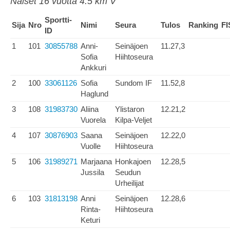
Naiset 16 vuotta 4.5 km V
Sportti-
Sija
Nro
Nimi
Seura
Tulos
Ranking
FI
ID
1
101
30855788
Anni-
Seinäjoen
11.27,3
Sofia
Hiihtoseura
Ankkuri
2
100
33061126
Sofia
Sundom IF
11.52,8
Haglund
3
108
31983730
Aliina
Ylistaron
12.21,2
Vuorela
Kilpa-Veljet
4
107
30876903
Saana
Seinäjoen
12.22,0
Vuolle
Hiihtoseura
5
106
31989271
Marjaana
Honkajoen
12.28,5
Jussila
Seudun
Urheilijat
6
103
31813198
Anni
Seinäjoen
12.28,6
Rinta-
Hiihtoseura
Keturi