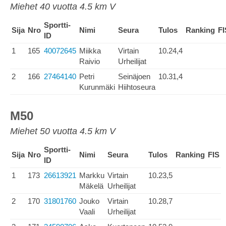
Miehet 40 vuotta 4.5 km V
Sportti-
Sija
Nro
Nimi
Seura
Tulos
Ranking
FI
ID
1
165
40072645
Miikka
Virtain
10.24,4
Raivio
Urheilijat
2
166
27464140
Petri
Seinäjoen
10.31,4
Kurunmäki
Hiihtoseura
M50
Miehet 50 vuotta 4.5 km V
Sportti-
Sija
Nro
Nimi
Seura
Tulos
Ranking
FIS
ID
1
173
26613921
Markku
Virtain
10.23,5
Mäkelä
Urheilijat
2
170
31801760
Jouko
Virtain
10.28,7
Vaali
Urheilijat