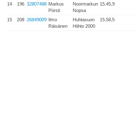
14
196
32807488
Markus
Noormarkun
15.45,9
Pörsti
Nopsa
15
208
26849009
Ilmo
Huhtasuon
15.58,5
Räisänen
Hiihto 2000