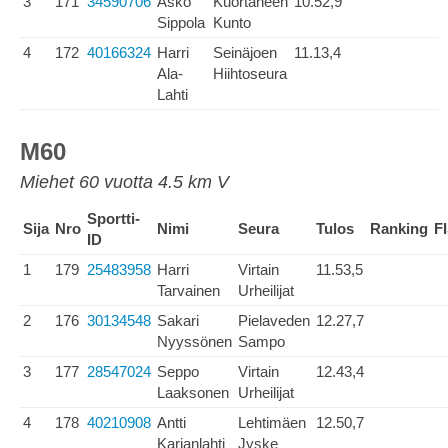
3
171
34590706
Asko
Kuortaneen
10.52,9
Sippola
Kunto
4
172
40166324
Harri
Seinäjoen
11.13,4
Ala-
Hiihtoseura
Lahti
M60
Miehet 60 vuotta 4.5 km V
Sportti-
Sija
Nro
Nimi
Seura
Tulos
Ranking
F
ID
1
179
25483958
Harri
Virtain
11.53,5
Tarvainen
Urheilijat
2
176
30134548
Sakari
Pielaveden
12.27,7
Nyyssönen
Sampo
3
177
28547024
Seppo
Virtain
12.43,4
Laaksonen
Urheilijat
4
178
40210908
Antti
Lehtimäen
12.50,7
Karjanlahti
Jyske