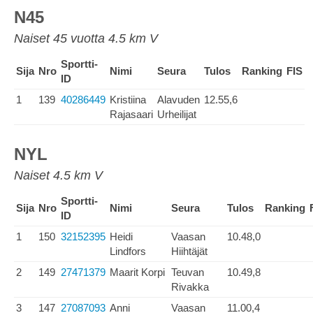
N45
Naiset 45 vuotta 4.5 km V
Sportti-
Sija
Nro
Nimi
Seura
Tulos
Ranking
FIS
ID
1
139
40286449
Kristiina
Alavuden
12.55,6
Rajasaari
Urheilijat
NYL
Naiset 4.5 km V
Sportti-
Sija
Nro
Nimi
Seura
Tulos
Ranking
ID
1
150
32152395
Heidi
Vaasan
10.48,0
Lindfors
Hiihtäjät
2
149
27471379
Maarit Korpi
Teuvan
10.49,8
Rivakka
3
147
27087093
Anni
Vaasan
11.00,4