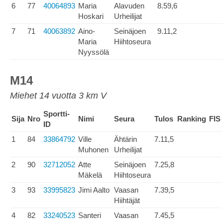
6
77
40064893
Maria
Alavuden
8.59,6
Hoskari
Urheilijat
7
71
40063892
Aino-
Seinäjoen
9.11,2
Maria
Hiihtoseura
Nyyssölä
M14
Miehet 14 vuotta 3 km V
Sportti-
Sija
Nro
Nimi
Seura
Tulos
Ranking
FIS
ID
1
84
33864792
Ville
Ähtärin
7.11,5
Muhonen
Urheilijat
2
90
32712052
Atte
Seinäjoen
7.25,8
Mäkelä
Hiihtoseura
3
93
33995823
Jimi Aalto
Vaasan
7.39,5
Hiihtäjät
4
82
33240523
Santeri
Vaasan
7.45,5