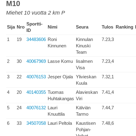
M10
Miehet 10 vuotta 2 km P
Sportti-
Sija
Nro
Nimi
Seura
Tulos
Ranking
ID
1
19
34483606
Roni
Kinnulan
7.23,3
Kinnunen
Kinuski
Team
2
30
40067969
Lasse Komu
Iisalmen
7.23,4
Visa
3
22
40076153
Jesper Ojala
Ylivieskan
7.32,1
Kuula
4
20
40140355
Tuomas
Alavieskan
7.41,4
Huhtakangas
Viri
5
24
40076132
Lauri
Kälviän
7.44,7
Knuuttila
Tarmo
6
33
34507058
Lauri Peltola
Kaustisen
7.48,6
Pohjan-
Veikot