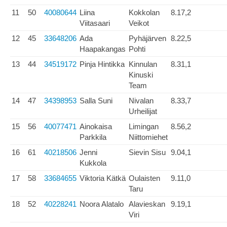
11
50
40080644
Liina
Kokkolan
8.17,2
Viitasaari
Veikot
12
45
33648206
Ada
Pyhäjärven
8.22,5
Haapakangas
Pohti
13
44
34519172
Pinja Hintikka
Kinnulan
8.31,1
Kinuski
Team
14
47
34398953
Salla Suni
Nivalan
8.33,7
Urheilijat
15
56
40077471
Ainokaisa
Limingan
8.56,2
Parkkila
Niittomiehet
16
61
40218506
Jenni
Sievin Sisu
9.04,1
Kukkola
17
58
33684655
Viktoria Kätkä
Oulaisten
9.11,0
Taru
18
52
40228241
Noora Alatalo
Alavieskan
9.19,1
Viri