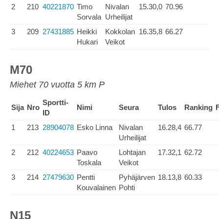
2
210
40221870
Timo
Nivalan
15.30,0
70.96
Sorvala
Urheilijat
3
209
27431885
Heikki
Kokkolan
16.35,8
66.27
Hukari
Veikot
M70
Miehet 70 vuotta 5 km P
Sportti-
Sija
Nro
Nimi
Seura
Tulos
Ranking
ID
1
213
28904078
Esko Linna
Nivalan
16.28,4
66.77
Urheilijat
2
212
40224653
Paavo
Lohtajan
17.32,1
62.72
Toskala
Veikot
3
214
27479630
Pentti
Pyhäjärven
18.13,8
60.33
Kouvalainen
Pohti
N15