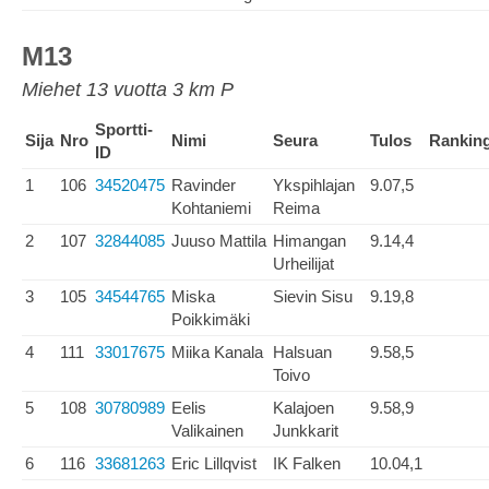
M13
Miehet 13 vuotta 3 km P
Sportti-
Sija
Nro
Nimi
Seura
Tulos
Rankin
ID
1
106
34520475
Ravinder
Ykspihlajan
9.07,5
Kohtaniemi
Reima
2
107
32844085
Juuso Mattila
Himangan
9.14,4
Urheilijat
3
105
34544765
Miska
Sievin Sisu
9.19,8
Poikkimäki
4
111
33017675
Miika Kanala
Halsuan
9.58,5
Toivo
5
108
30780989
Eelis
Kalajoen
9.58,9
Valikainen
Junkkarit
6
116
33681263
Eric Lillqvist
IK Falken
10.04,1