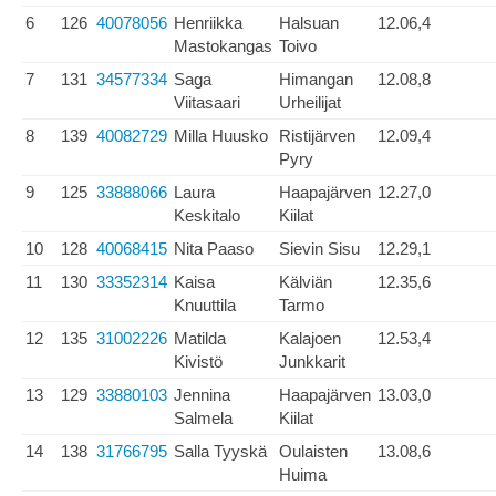
6
126
40078056
Henriikka
Halsuan
12.06,4
Mastokangas
Toivo
7
131
34577334
Saga
Himangan
12.08,8
Viitasaari
Urheilijat
8
139
40082729
Milla Huusko
Ristijärven
12.09,4
Pyry
9
125
33888066
Laura
Haapajärven
12.27,0
Keskitalo
Kiilat
10
128
40068415
Nita Paaso
Sievin Sisu
12.29,1
11
130
33352314
Kaisa
Kälviän
12.35,6
Knuuttila
Tarmo
12
135
31002226
Matilda
Kalajoen
12.53,4
Kivistö
Junkkarit
13
129
33880103
Jennina
Haapajärven
13.03,0
Salmela
Kiilat
14
138
31766795
Salla Tyyskä
Oulaisten
13.08,6
Huima