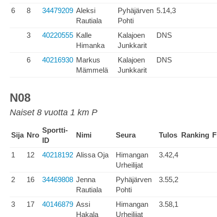
6
8
34479209
Aleksi
Pyhäjärven
5.14,3
Rautiala
Pohti
3
40220555
Kalle
Kalajoen
DNS
Himanka
Junkkarit
6
40216930
Markus
Kalajoen
DNS
Mämmelä
Junkkarit
N08
Naiset 8 vuotta 1 km P
Sportti-
Sija
Nro
Nimi
Seura
Tulos
Ranking
F
ID
1
12
40218192
Alissa Oja
Himangan
3.42,4
Urheilijat
2
16
34469808
Jenna
Pyhäjärven
3.55,2
Rautiala
Pohti
3
17
40146879
Assi
Himangan
3.58,1
Hakala
Urheilijat