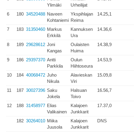
Ylimäki
Urheilijat
6
180
34520488
Naveen
Ykspihlajan
14.25,1
Kohtaniemi
Reima
7
183
31350460
Markus
Kannuksen
14.36,6
Erkkilä
Ura
8
189
29628612
Joni
Oulaisten
14.38,9
Kangas
Huima
9
186
29397370
Antti
Oulun
14.53,9
Parkkila
Hiihtoseura
10
184
40068472
Juho
Alavieskan
15.09,8
Nikula
Viri
11
187
30027396
Saku
Halsuan
16.56,7
Jokela
Toivo
12
188
31458977
Elias
Kalajoen
17.37,0
Valikainen
Junkkarit
182
30264010
Miika
Kalajoen
DNS
Juusola
Junkkarit