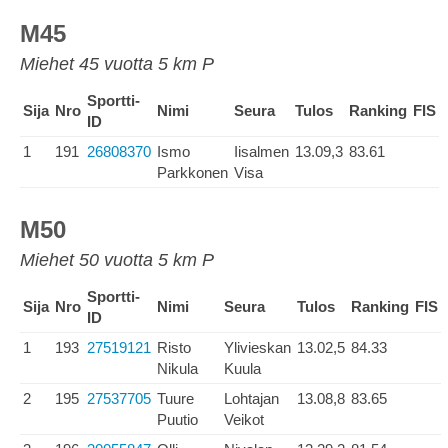
M45
Miehet 45 vuotta 5 km P
Sportti-
Sija
Nro
Nimi
Seura
Tulos
Ranking
FIS
ID
1
191
26808370
Ismo
Iisalmen
13.09,3
83.61
Parkkonen
Visa
M50
Miehet 50 vuotta 5 km P
Sportti-
Sija
Nro
Nimi
Seura
Tulos
Ranking
FIS
ID
1
193
27519121
Risto
Ylivieskan
13.02,5
84.33
Nikula
Kuula
2
195
27537705
Tuure
Lohtajan
13.08,8
83.65
Puutio
Veikot