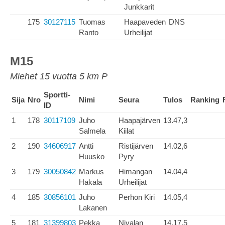
Junkkarit
175
30127115
Tuomas
Haapaveden
DNS
Ranto
Urheilijat
M15
Miehet 15 vuotta 5 km P
Sportti-
Sija
Nro
Nimi
Seura
Tulos
Ranking
ID
1
178
30117109
Juho
Haapajärven
13.47,3
Salmela
Kiilat
2
190
34606917
Antti
Ristijärven
14.02,6
Huusko
Pyry
3
179
30050842
Markus
Himangan
14.04,4
Hakala
Urheilijat
4
185
30856101
Juho
Perhon Kiri
14.05,4
Lakanen
5
181
31399803
Pekka
Nivalan
14.17,5