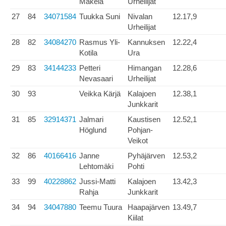
Mäkelä
Urheilijat
27
84
34071584
Tuukka Suni
Nivalan
12.17,9
Urheilijat
28
82
34084270
Rasmus Yli-
Kannuksen
12.22,4
Kotila
Ura
29
83
34144233
Petteri
Himangan
12.28,6
Nevasaari
Urheilijat
30
93
Veikka Kärjä
Kalajoen
12.38,1
Junkkarit
31
85
32914371
Jalmari
Kaustisen
12.52,1
Höglund
Pohjan-
Veikot
32
86
40166416
Janne
Pyhäjärven
12.53,2
Lehtomäki
Pohti
33
99
40228862
Jussi-Matti
Kalajoen
13.42,3
Rahja
Junkkarit
34
94
34047880
Teemu Tuura
Haapajärven
13.49,7
Kiilat