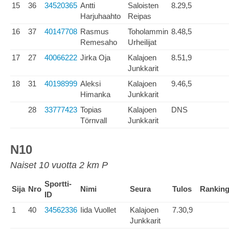
15
36
34520365
Antti
Saloisten
8.29,5
Harjuhaahto
Reipas
16
37
40147708
Rasmus
Toholammin
8.48,5
Remesaho
Urheilijat
17
27
40066222
Jirka Oja
Kalajoen
8.51,9
Junkkarit
18
31
40198999
Aleksi
Kalajoen
9.46,5
Himanka
Junkkarit
28
33777423
Topias
Kalajoen
DNS
Törnvall
Junkkarit
N10
Naiset 10 vuotta 2 km P
Sportti-
Sija
Nro
Nimi
Seura
Tulos
Rankin
ID
1
40
34562336
Iida Vuollet
Kalajoen
7.30,9
Junkkarit