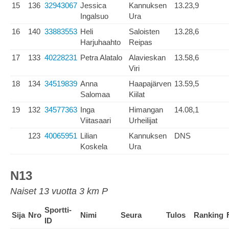
15
136
32943067
Jessica
Kannuksen
13.23,9
Ingalsuo
Ura
16
140
33883553
Heli
Saloisten
13.28,6
Harjuhaahto
Reipas
17
133
40228231
Petra Alatalo
Alavieskan
13.58,6
Viri
18
134
34519839
Anna
Haapajärven
13.59,5
Salomaa
Kiilat
19
132
34577363
Inga
Himangan
14.08,1
Viitasaari
Urheilijat
123
40065951
Lilian
Kannuksen
DNS
Koskela
Ura
N13
Naiset 13 vuotta 3 km P
Sportti-
Sija
Nro
Nimi
Seura
Tulos
Ranking
ID