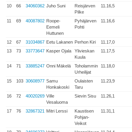
10
66
34060362
Juho Suni
Reisjärven
11.16,5
Pilke
11
69
40087802
Roope-
Pyhäjärven
11.16,6
Eemeli
Pohti
Huttunen
12
67
31034867
Eetu Lakanen
Perhon Kiri
11.17,0
13
73
33773647
Kasper Ojala
Ylivieskan
11.17,5
Kuula
14
71
33885247
Onni Mäkelä
Toholammin
11.18,0
Urheilijat
15
103
30608977
Samu
Oulaisten
11.23,9
Honkakoski
Taru
16
72
40020269
Ville
Sievin Sisu
11.26,1
Vesaluoma
17
76
32867321
Mitri Lerssi
Kaustisen
11.31,1
Pohjan-
Veikot