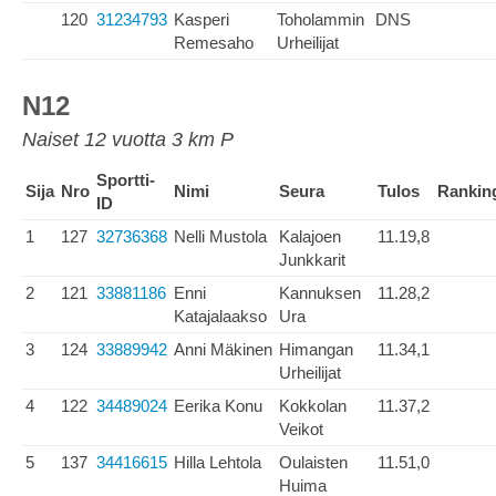
120
31234793
Kasperi
Toholammin
DNS
Remesaho
Urheilijat
N12
Naiset 12 vuotta 3 km P
Sportti-
Sija
Nro
Nimi
Seura
Tulos
Rankin
ID
1
127
32736368
Nelli Mustola
Kalajoen
11.19,8
Junkkarit
2
121
33881186
Enni
Kannuksen
11.28,2
Katajalaakso
Ura
3
124
33889942
Anni Mäkinen
Himangan
11.34,1
Urheilijat
4
122
34489024
Eerika Konu
Kokkolan
11.37,2
Veikot
5
137
34416615
Hilla Lehtola
Oulaisten
11.51,0
Huima