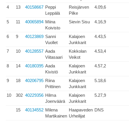
4
13
40158667
Peppi
Reisjärven
4.09,6
Leppälä
Pilke
5
11
40065894
Miina
Sievin Sisu
4.16,9
Koivisto
6
9
40123869
Sanni
Kalajoen
4.43,5
Vuollet
Junkkarit
7
10
40128557
Aada
Kokkolan
4.53,4
Viitasaari
Veikot
8
14
40180395
Aada
Kalajoen
4.57,2
Kivistö
Junkkarit
9
18
40206795
Riina
Kalajoen
5.18,6
Prittinen
Junkkarit
10
302
40229356
Hilma
Kalajoen
5.27,9
Joenväärä
Junkkarit
15
40134552
Milena
Haapaveden
DNS
Martikainen
Urheilijat