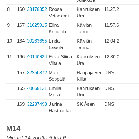
8
160
33178352
Roosa
Kannuksen
11.27,2
Vetoniemi
Ura
9
167
31025915
Elina
Kälviän
11.57,6
Knuuttila
Tarmo
10
164
30263655
Linda
Kälviän
12.04,2
Lassila
Tarmo
11
166
40140934
Eeva-Stiina
Kannuksen
12.30,0
Viitala
Ura
157
32950872
Mari
Haapajärven
DNS
Seppälä
Kiilat
165
40068121
Emilia
Kannuksen
DNS
Mutka
Ura
169
32237498
Janina
SK Åsen
DNS
Hästbacka
M14
Miehet 14 vuotta 5 km P