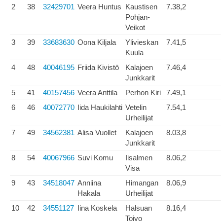
2
38
32429701
Veera Huntus
Kaustisen
7.38,2
Pohjan-
Veikot
3
39
33683630
Oona Kiljala
Ylivieskan
7.41,5
Kuula
4
48
40046195
Friida Kivistö
Kalajoen
7.46,4
Junkkarit
5
41
40157456
Veera Anttila
Perhon Kiri
7.49,1
6
46
40072770
Iida Haukilahti
Vetelin
7.54,1
Urheilijat
7
49
34562381
Alisa Vuollet
Kalajoen
8.03,8
Junkkarit
8
54
40067966
Suvi Komu
Iisalmen
8.06,2
Visa
9
43
34518047
Anniina
Himangan
8.06,9
Hakala
Urheilijat
10
42
34551127
Iina Koskela
Halsuan
8.16,4
Toivo