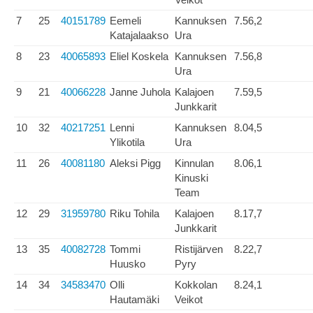
7
25
40151789
Eemeli
Kannuksen
7.56,2
Katajalaakso
Ura
8
23
40065893
Eliel Koskela
Kannuksen
7.56,8
Ura
9
21
40066228
Janne Juhola
Kalajoen
7.59,5
Junkkarit
10
32
40217251
Lenni
Kannuksen
8.04,5
Ylikotila
Ura
11
26
40081180
Aleksi Pigg
Kinnulan
8.06,1
Kinuski
Team
12
29
31959780
Riku Tohila
Kalajoen
8.17,7
Junkkarit
13
35
40082728
Tommi
Ristijärven
8.22,7
Huusko
Pyry
14
34
34583470
Olli
Kokkolan
8.24,1
Hautamäki
Veikot