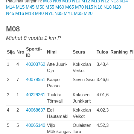
Pikalinkit sarjoihin:
M08
N08
M10
N10
M12
M13
N12
N13
N14
M14
M15
M45
M50
M55
M60
M65
M70
N15
N16
N18
N20
N45
M16
M18
M40
NYL
N35
MYL
M35
M20
M08
Miehet 8 vuotta 1 km P
Sportti-
Sija
Nro
Nimi
Seura
Tulos
Ranking
F
ID
1
4
40203762
Atte Juuri-
Kokkolan
3.43,4
Oja
Veikot
2
7
40079951
Kaapo
Sievin Sisu
3.46,6
Paaso
3
1
40229361
Tuukka
Kalajoen
4.01,6
Törnvall
Junkkarit
4
2
40068637
Eeli
Kokkolan
4.02,3
Hautamäki
Veikot
5
5
40065140
Viljo
Oulaisten
4.52,3
Mäkikangas
Taru