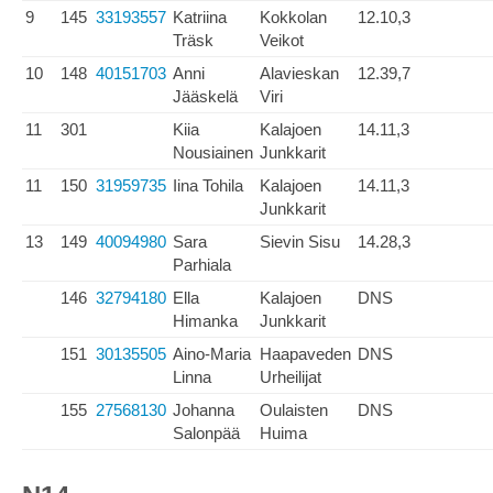
9
145
33193557
Katriina
Kokkolan
12.10,3
Träsk
Veikot
10
148
40151703
Anni
Alavieskan
12.39,7
Jääskelä
Viri
11
301
Kiia
Kalajoen
14.11,3
Nousiainen
Junkkarit
11
150
31959735
Iina Tohila
Kalajoen
14.11,3
Junkkarit
13
149
40094980
Sara
Sievin Sisu
14.28,3
Parhiala
146
32794180
Ella
Kalajoen
DNS
Himanka
Junkkarit
151
30135505
Aino-Maria
Haapaveden
DNS
Linna
Urheilijat
155
27568130
Johanna
Oulaisten
DNS
Salonpää
Huima