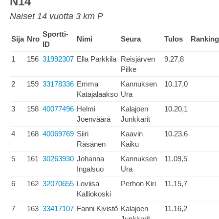
N14
Naiset 14 vuotta 3 km P
Sportti-
Sija
Nro
Nimi
Seura
Tulos
Ranking
ID
1
156
31992307
Ella Parkkila
Reisjärven
9.27,8
Pilke
2
159
33178336
Emma
Kannuksen
10.17,0
Katajalaakso
Ura
3
158
40077496
Helmi
Kalajoen
10.20,1
Joenväärä
Junkkarit
4
168
40069769
Siiri
Kaavin
10.23,6
Räsänen
Kaiku
5
161
30263930
Johanna
Kannuksen
11.09,5
Ingalsuo
Ura
6
162
32070655
Loviisa
Perhon Kiri
11.15,7
Kalliokoski
7
163
33417107
Fanni Kivistö
Kalajoen
11.16,2
Junkkarit