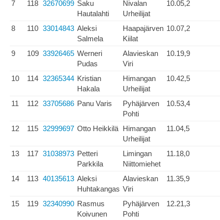
7
118
32670699
Saku
Nivalan
10.05,2
Hautalahti
Urheilijat
8
110
33014843
Aleksi
Haapajärven
10.07,2
Salmela
Kiilat
9
109
33926465
Werneri
Alavieskan
10.19,9
Pudas
Viri
10
114
32365344
Kristian
Himangan
10.42,5
Hakala
Urheilijat
11
112
33705686
Panu Varis
Pyhäjärven
10.53,4
Pohti
12
115
32999697
Otto Heikkilä
Himangan
11.04,5
Urheilijat
13
117
31038973
Petteri
Limingan
11.18,0
Parkkila
Niittomiehet
14
113
40135613
Aleksi
Alavieskan
11.35,9
Huhtakangas
Viri
15
119
32340990
Rasmus
Pyhäjärven
12.21,3
Koivunen
Pohti