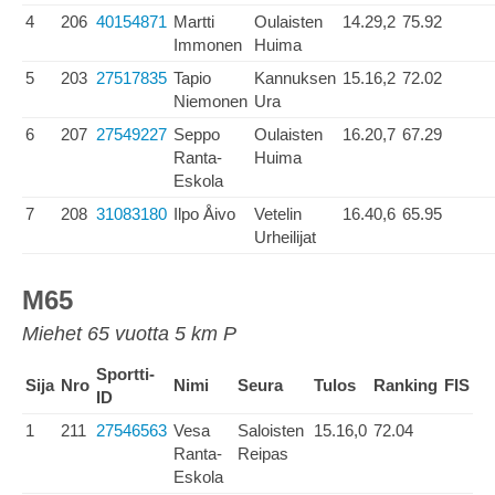
4
206
40154871
Martti
Oulaisten
14.29,2
75.92
Immonen
Huima
5
203
27517835
Tapio
Kannuksen
15.16,2
72.02
Niemonen
Ura
6
207
27549227
Seppo
Oulaisten
16.20,7
67.29
Ranta-
Huima
Eskola
7
208
31083180
Ilpo Åivo
Vetelin
16.40,6
65.95
Urheilijat
M65
Miehet 65 vuotta 5 km P
Sportti-
Sija
Nro
Nimi
Seura
Tulos
Ranking
FIS
ID
1
211
27546563
Vesa
Saloisten
15.16,0
72.04
Ranta-
Reipas
Eskola