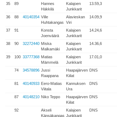
35
89
Hannes
Kalajoen
13.59,3
Häkkilä
Junkkarit
36
88
40140354
Ville
Alavieskan
14.09,9
Huhtakangas
Viri
37
91
Konsta
Kalajoen
14.24,6
Joenväärä
Junkkarit
38
90
32272440
Miska
Kalajoen
14.36,6
Malkamäki
Junkkarit
39
100
33777368
Matias
Kalajoen
17.01,0
Mämmelä
Junkkarit
74
34578896
Jussi
Haapajärven
DNS
Raappana
Kiilat
81
40140933
Eero-Matias
Kannuksen
DNS
Viitala
Ura
87
40148210
Niko Teppo
Haapajärven
DNS
Kiilat
92
Akseli
Kalajoen
DNS
Känsäkangas
Junkkarit