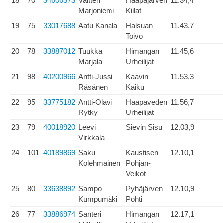
18
70
34606373
Valtteri
Haapajärven
11.34,4
Marjoniemi
Kiilat
19
75
33017688
Aatu Kanala
Halsuan
11.43,7
Toivo
20
78
33887012
Tuukka
Himangan
11.45,6
Marjala
Urheilijat
21
98
40200966
Antti-Jussi
Kaavin
11.53,3
Räsänen
Kaiku
22
95
33775182
Antti-Olavi
Haapaveden
11.56,7
Rytky
Urheilijat
23
79
40018920
Leevi
Sievin Sisu
12.03,9
Virkkala
24
101
40189869
Saku
Kaustisen
12.10,1
Kolehmainen
Pohjan-
Veikot
25
80
33638892
Sampo
Pyhäjärven
12.10,9
Kumpumäki
Pohti
26
77
33886974
Santeri
Himangan
12.17,1