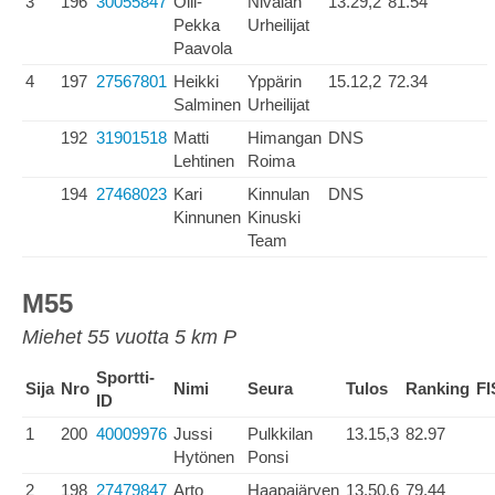
3
196
30055847
Olli-
Nivalan
13.29,2
81.54
Pekka
Urheilijat
Paavola
4
197
27567801
Heikki
Yppärin
15.12,2
72.34
Salminen
Urheilijat
192
31901518
Matti
Himangan
DNS
Lehtinen
Roima
194
27468023
Kari
Kinnulan
DNS
Kinnunen
Kinuski
Team
M55
Miehet 55 vuotta 5 km P
Sportti-
Sija
Nro
Nimi
Seura
Tulos
Ranking
FI
ID
1
200
40009976
Jussi
Pulkkilan
13.15,3
82.97
Hytönen
Ponsi
2
198
27479847
Arto
Haapajärven
13.50,6
79.44