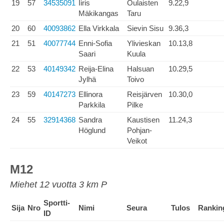
19
57
34535091
Iiris
Oulaisten
9.22,9
Mäkikangas
Taru
20
60
40093862
Ella Virkkala
Sievin Sisu
9.36,3
21
51
40077744
Enni-Sofia
Ylivieskan
10.13,8
Saari
Kuula
22
53
40149342
Reija-Elina
Halsuan
10.29,5
Jylhä
Toivo
23
59
40147273
Ellinora
Reisjärven
10.30,0
Parkkila
Pilke
24
55
32914368
Sandra
Kaustisen
11.24,3
Höglund
Pohjan-
Veikot
M12
Miehet 12 vuotta 3 km P
Sportti-
Sija
Nro
Nimi
Seura
Tulos
Rankin
ID