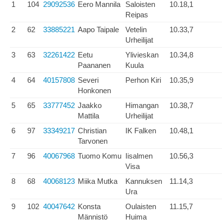
1
104
29092536
Eero Mannila
Saloisten
10.18,1
Reipas
2
62
33885221
Aapo Taipale
Vetelin
10.33,7
Urheilijat
3
63
32261422
Eetu
Ylivieskan
10.34,8
Paananen
Kuula
4
64
40157808
Severi
Perhon Kiri
10.35,9
Honkonen
5
65
33777452
Jaakko
Himangan
10.38,7
Mattila
Urheilijat
6
97
33349217
Christian
IK Falken
10.48,1
Tarvonen
7
96
40067968
Tuomo Komu
Iisalmen
10.56,3
Visa
8
68
40068123
Miika Mutka
Kannuksen
11.14,3
Ura
9
102
40047642
Konsta
Oulaisten
11.15,7
Männistö
Huima