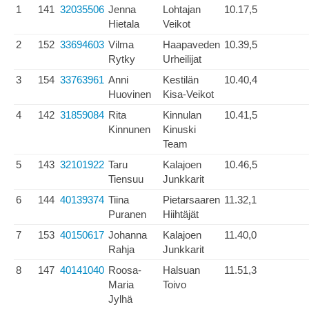
1
141
32035506
Jenna
Lohtajan
10.17,5
Hietala
Veikot
2
152
33694603
Vilma
Haapaveden
10.39,5
Rytky
Urheilijat
3
154
33763961
Anni
Kestilän
10.40,4
Huovinen
Kisa-Veikot
4
142
31859084
Rita
Kinnulan
10.41,5
Kinnunen
Kinuski
Team
5
143
32101922
Taru
Kalajoen
10.46,5
Tiensuu
Junkkarit
6
144
40139374
Tiina
Pietarsaaren
11.32,1
Puranen
Hiihtäjät
7
153
40150617
Johanna
Kalajoen
11.40,0
Rahja
Junkkarit
8
147
40141040
Roosa-
Halsuan
11.51,3
Maria
Toivo
Jylhä