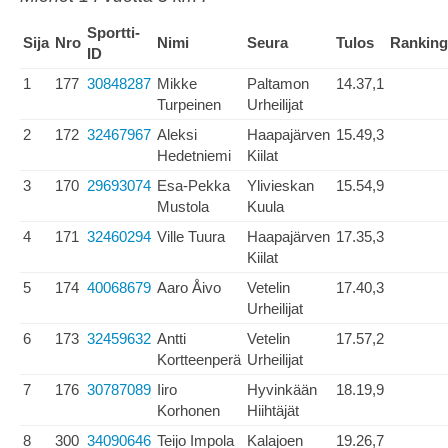
Sportti-
Sija
Nro
Nimi
Seura
Tulos
Ranking
ID
1
177
30848287
Mikke
Paltamon
14.37,1
Turpeinen
Urheilijat
2
172
32467967
Aleksi
Haapajärven
15.49,3
Hedetniemi
Kiilat
3
170
29693074
Esa-Pekka
Ylivieskan
15.54,9
Mustola
Kuula
4
171
32460294
Ville Tuura
Haapajärven
17.35,3
Kiilat
5
174
40068679
Aaro Åivo
Vetelin
17.40,3
Urheilijat
6
173
32459632
Antti
Vetelin
17.57,2
Kortteenperä
Urheilijat
7
176
30787089
Iiro
Hyvinkään
18.19,9
Korhonen
Hiihtäjät
8
300
34090646
Teijo Impola
Kalajoen
19.26,7