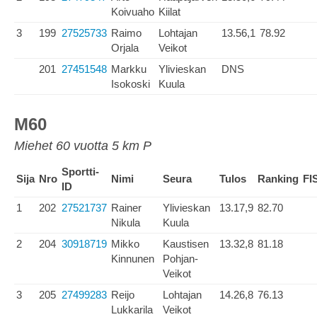
Koivuaho
Kiilat
3
199
27525733
Raimo
Lohtajan
13.56,1
78.92
Orjala
Veikot
201
27451548
Markku
Ylivieskan
DNS
Isokoski
Kuula
M60
Miehet 60 vuotta 5 km P
Sportti-
Sija
Nro
Nimi
Seura
Tulos
Ranking
FI
ID
1
202
27521737
Rainer
Ylivieskan
13.17,9
82.70
Nikula
Kuula
2
204
30918719
Mikko
Kaustisen
13.32,8
81.18
Kinnunen
Pohjan-
Veikot
3
205
27499283
Reijo
Lohtajan
14.26,8
76.13
Lukkarila
Veikot