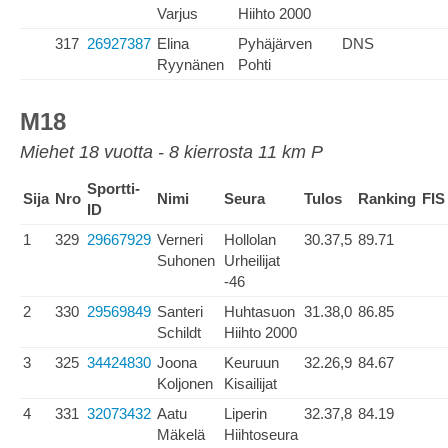
Varjus
Hiihto 2000
317
26927387
Elina
Pyhäjärven
DNS
Ryynänen
Pohti
M18
Miehet 18 vuotta - 8 kierrosta 11 km P
Sportti-
Sija
Nro
Nimi
Seura
Tulos
Ranking
FIS
ID
1
329
29667929
Verneri
Hollolan
30.37,5
89.71
Suhonen
Urheilijat
-46
2
330
29569849
Santeri
Huhtasuon
31.38,0
86.85
Schildt
Hiihto 2000
3
325
34424830
Joona
Keuruun
32.26,9
84.67
Koljonen
Kisailijat
4
331
32073432
Aatu
Liperin
32.37,8
84.19
Mäkelä
Hiihtoseura