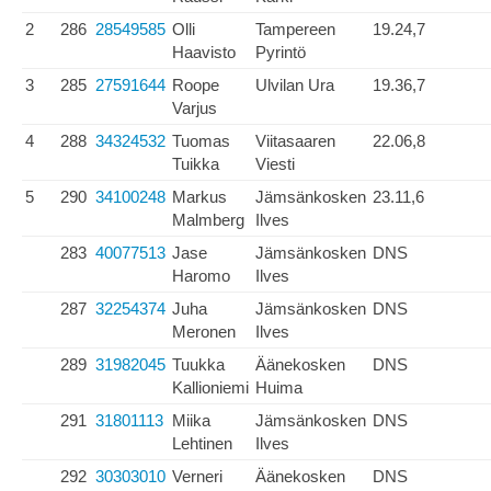
2
286
28549585
Olli
Tampereen
19.24,7
Haavisto
Pyrintö
3
285
27591644
Roope
Ulvilan Ura
19.36,7
Varjus
4
288
34324532
Tuomas
Viitasaaren
22.06,8
Tuikka
Viesti
5
290
34100248
Markus
Jämsänkosken
23.11,6
Malmberg
Ilves
283
40077513
Jase
Jämsänkosken
DNS
Haromo
Ilves
287
32254374
Juha
Jämsänkosken
DNS
Meronen
Ilves
289
31982045
Tuukka
Äänekosken
DNS
Kallioniemi
Huima
291
31801113
Miika
Jämsänkosken
DNS
Lehtinen
Ilves
292
30303010
Verneri
Äänekosken
DNS