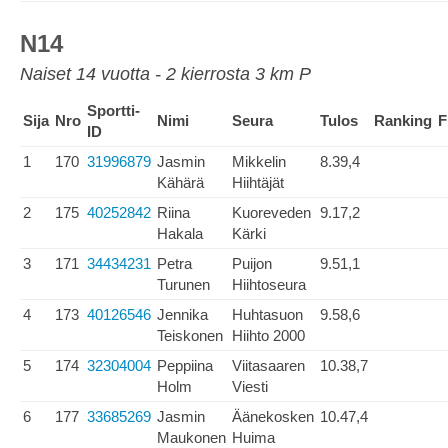
N14
Naiset 14 vuotta - 2 kierrosta 3 km P
Sportti-
Sija
Nro
Nimi
Seura
Tulos
Ranking
F
ID
1
170
31996879
Jasmin
Mikkelin
8.39,4
Kähärä
Hiihtäjät
2
175
40252842
Riina
Kuoreveden
9.17,2
Hakala
Kärki
3
171
34434231
Petra
Puijon
9.51,1
Turunen
Hiihtoseura
4
173
40126546
Jennika
Huhtasuon
9.58,6
Teiskonen
Hiihto 2000
5
174
32304004
Peppiina
Viitasaaren
10.38,7
Holm
Viesti
6
177
33685269
Jasmin
Äänekosken
10.47,4
Maukonen
Huima