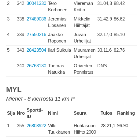
2
342
30041330
Tero
Vieremän
31.04,3
88.42
Korhonen
Koitto
3
338
27489086
Jeremias
Mikkelin
31.42,9
86.62
Lipsanen
Hiihtäjät
4
339
27550216
Jaakko
Juvan
32.17,0
85.10
Roponen
Urheilijat
5
343
28423504
Ilari Sulkula
Muuramen
33.11,6
82.76
Urheilijat
340
26763130
Tuomas
Oriveden
DNS
Natukka
Ponnistus
MYL
Miehet - 8 kierrosta 11 km P
Sportti-
Sija
Nro
Nimi
Seura
Tulos
Ranking
ID
1
355
26803922
Ville
Huhtasuon
28.21,1
96.90
Tuukkanen
Hiihto 2000