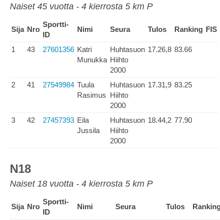
Naiset 45 vuotta - 4 kierrosta 5 km P
Sportti-
Sija
Nro
Nimi
Seura
Tulos
Ranking
FIS
ID
1
43
27601356
Katri
Huhtasuon
17.26,8
83.66
Munukka
Hiihto
2000
2
41
27549984
Tuula
Huhtasuon
17.31,9
83.25
Rasimus
Hiihto
2000
3
42
27457393
Eila
Huhtasuon
18.44,2
77.90
Jussila
Hiihto
2000
N18
Naiset 18 vuotta - 4 kierrosta 5 km P
Sportti-
Sija
Nro
Nimi
Seura
Tulos
Rankin
ID