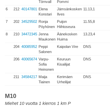
Törnvall
Pommi
6
212
40147801
Elena
Jämsänkosken
11.13,1
Konstari
Ilves
7
202
34529502
Ronja
Puijon
11.55,8
Pöyhönen
Hiihtoseura
8
210
34472345
Jenna
Äänekosken
13.23,4
Maukonen
Huima
204
40085952
Peppi
Kaipolan Vire
DNS
Salonen
206
40065674
Varpu-
Keuruun
DNS
Sofia
Kisailijat
Heinonen
211
34584217
Maija
Kerimäen
DNS
Tiainen
Urheilijat
M10
Miehet 10 vuotta 1 kierros 1 km P