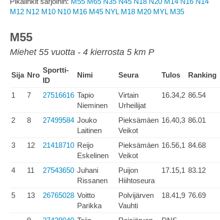
Pikalinkit sarjoihin:
M55
M65
N35
N45
N18
N20
M14
N16
N14
M12
N12
M10
N10
M16
M45
NYL
M18
M20
MYL
M35
M55
Miehet 55 vuotta - 4 kierrosta 5 km P
Sportti-
Sija
Nro
Nimi
Seura
Tulos
Ranking
ID
1
7
27516616
Tapio
Virtain
16.34,2
86.54
Nieminen
Urheilijat
2
8
27499584
Jouko
Pieksämäen
16.40,3
86.01
Laitinen
Veikot
3
12
21418710
Reijo
Pieksämäen
16.56,1
84.68
Eskelinen
Veikot
4
11
27543650
Juhani
Puijon
17.15,1
83.12
Rissanen
Hiihtoseura
5
13
26765028
Voitto
Polvijärven
18.41,9
76.69
Parikka
Vauhti