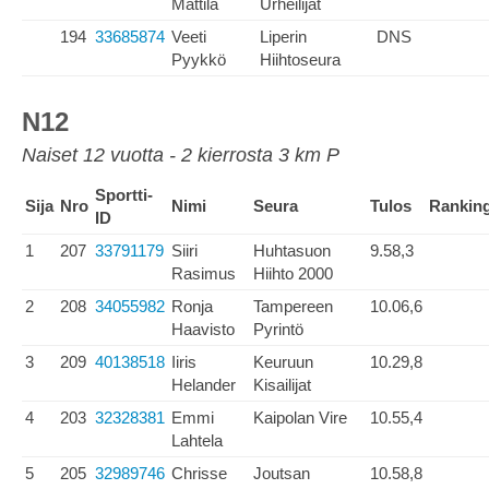
Mattila
Urheilijat
194
33685874
Veeti
Liperin
DNS
Pyykkö
Hiihtoseura
N12
Naiset 12 vuotta - 2 kierrosta 3 km P
Sportti-
Sija
Nro
Nimi
Seura
Tulos
Rankin
ID
1
207
33791179
Siiri
Huhtasuon
9.58,3
Rasimus
Hiihto 2000
2
208
34055982
Ronja
Tampereen
10.06,6
Haavisto
Pyrintö
3
209
40138518
Iiris
Keuruun
10.29,8
Helander
Kisailijat
4
203
32328381
Emmi
Kaipolan Vire
10.55,4
Lahtela
5
205
32989746
Chrisse
Joutsan
10.58,8