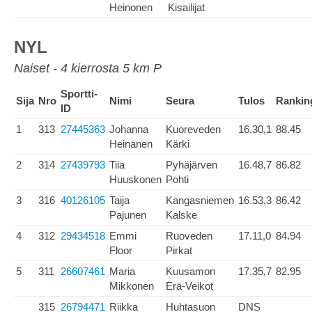
Heinonen
Kisailijat
NYL
Naiset - 4 kierrosta 5 km P
Sportti-
Sija
Nro
Nimi
Seura
Tulos
Rankin
ID
1
313
27445363
Johanna
Kuoreveden
16.30,1
88.45
Heinänen
Kärki
2
314
27439793
Tiia
Pyhäjärven
16.48,7
86.82
Huuskonen
Pohti
3
316
40126105
Taija
Kangasniemen
16.53,3
86.42
Pajunen
Kalske
4
312
29434518
Emmi
Ruoveden
17.11,0
84.94
Floor
Pirkat
5
311
26607461
Maria
Kuusamon
17.35,7
82.95
Mikkonen
Erä-Veikot
315
26794471
Riikka
Huhtasuon
DNS