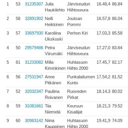
1
53
31235307
Julia
Järviseudun
16.48,4
86.84
Haukilehto
Hiihtoseura
2
58
32891902
Nelli
Joutsan
16.57,8
86.04
Heikkinen
Pommi
3
57
33697930
Karoliina
Perhon Kiri
17.03,3
85.58
Ukskoski
4
50
29579486
Petra
Järviseudun
17.27,0
83.64
Viirumäki
Hiihtoseura
5
61
31233082
Milla
Huhtasuon
17.45,7
82.17
Kiminkinen
Hiihto 2000
6
56
27531947
Anne
Punkalaitumen
17.54,2
81.52
Pitkänen
Kunto
7
52
32032347
Pauliina
Ruoveden
18.14,3
80.02
Roivanen
Pirkat
8
59
31081661
Tiia
Keuruun
18.21,3
79.52
Niemelä
Kisailijat
9
60
30983142
Niina
Huhtasuon
19.41,9
74.09
Kauppinen
Hiihto 2000