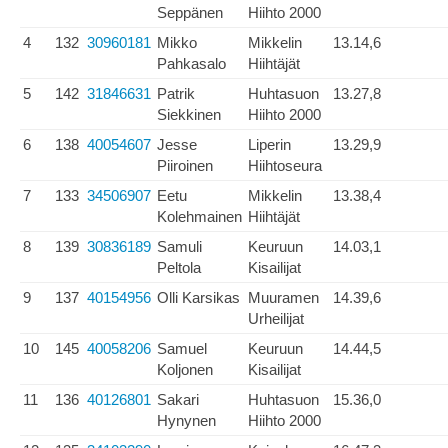
Seppänen
Hiihto 2000
4
132
30960181
Mikko
Mikkelin
13.14,6
Pahkasalo
Hiihtäjät
5
142
31846631
Patrik
Huhtasuon
13.27,8
Siekkinen
Hiihto 2000
6
138
40054607
Jesse
Liperin
13.29,9
Piiroinen
Hiihtoseura
7
133
34506907
Eetu
Mikkelin
13.38,4
Kolehmainen
Hiihtäjät
8
139
30836189
Samuli
Keuruun
14.03,1
Peltola
Kisailijat
9
137
40154956
Olli Karsikas
Muuramen
14.39,6
Urheilijat
10
145
40058206
Samuel
Keuruun
14.44,5
Koljonen
Kisailijat
11
136
40126801
Sakari
Huhtasuon
15.36,0
Hynynen
Hiihto 2000