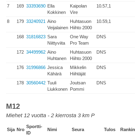
7
169
33393690
Ella
Kaipolan
10.57,1
Kokkinen
Vire
8
179
33240921
Aino
Huhtasuon
10.59,1
Veijalainen
Hiihto 2000
168
31816823
Sara
One Way
DNS
Niittyviita
Pro Team
172
34499962
Aino
Huhtasuon
DNS
Huhtanen
Hiihto 2000
176
31996866
Jessica
Mikkelin
DNS
Kähärä
Hiihtäjät
178
30560442
Tuuli
Joutsan
DNS
Liukkonen
Pommi
M12
Miehet 12 vuotta - 2 kierrosta 3 km P
Sportti-
Sija
Nro
Nimi
Seura
Tulos
Ranki
ID