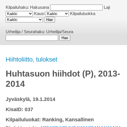
Kilpailuhaku:
Hakusana
Laji
Kausi
Kilpailuluokka
Urheilija / Seurahaku:
Urheilija/Seura
Hiihtoliitto, tulokset
Huhtasuon hiihdot (P), 2013-
2014
Jyväskylä, 19.1.2014
KisaID: 037
Kilpailuluokat: Ranking, Kansallinen