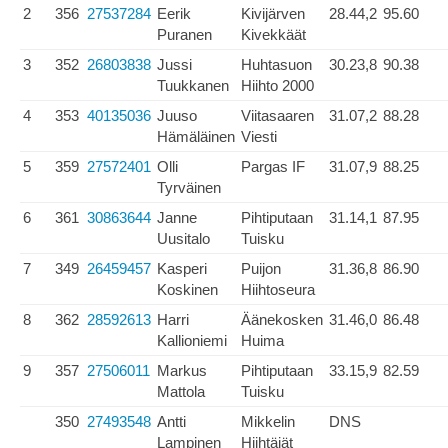
2
356
27537284
Eerik
Kivijärven
28.44,2
95.60
Puranen
Kivekkäät
3
352
26803838
Jussi
Huhtasuon
30.23,8
90.38
Tuukkanen
Hiihto 2000
4
353
40135036
Juuso
Viitasaaren
31.07,2
88.28
Hämäläinen
Viesti
5
359
27572401
Olli
Pargas IF
31.07,9
88.25
Tyrväinen
6
361
30863644
Janne
Pihtiputaan
31.14,1
87.95
Uusitalo
Tuisku
7
349
26459457
Kasperi
Puijon
31.36,8
86.90
Koskinen
Hiihtoseura
8
362
28592613
Harri
Äänekosken
31.46,0
86.48
Kallioniemi
Huima
9
357
27506011
Markus
Pihtiputaan
33.15,9
82.59
Mattola
Tuisku
350
27493548
Antti
Mikkelin
DNS
Lampinen
Hiihtäjät