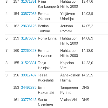
3
157
31071891
Riina
Huhtasuon
13.47,6
Kankaanperä
Hiihto 2000
4
154
33577089
Emma
Ylöjärven
14.03,9
Olander
Urheilijat
5
162
29636125
Bettina
Joutsan
14.05,2
Törnvall
Pommi
6
159
31876397
Ronja Linna
Huhtasuon
14.08,9
Hiihto 2000
7
160
32260229
Emma
Huhtasuon
14.18,0
Hirvonen
Hiihto 2000
8
155
31523831
Tanja
Kaipolan
14.23,0
Heinjoki
Vire
9
156
30017487
Tessa
Äänekosken
14.25,5
Kuorelahti
Huima
153
34492875
Emmi
Tampereen
DNS
Hakomäki
Pyrintö
161
33779243
Sarita
Viialan Viri
DNS
Nieminen