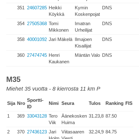
351
24607285
Heikki
Kymin
DNS
Köykkä
Koskenpojat
354
27505368
Tomi
Imatran
DNS
Mikkonen
Urheilijat
358
40001092
Jari Mäkelä
Ilmajoen
DNS
Kisailijat
360
27474745
Henri
Mäntän Valo
DNS
Kaukanen
M35
Miehet 35 vuotta - 8 kierrosta 11 km P
Sportti-
Sija
Nro
Nimi
Seura
Tulos
Ranking
FIS
ID
1
369
33043128
Tero
Äänekosken
31.23,8
87.50
Viik
Huima
2
370
27436123
Jari
Viitasaaren
32.24,9
84.75
Holm
Viesti