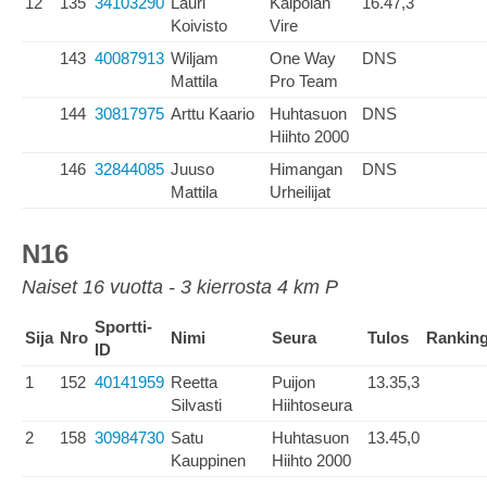
12
135
34103290
Lauri
Kaipolan
16.47,3
Koivisto
Vire
143
40087913
Wiljam
One Way
DNS
Mattila
Pro Team
144
30817975
Arttu Kaario
Huhtasuon
DNS
Hiihto 2000
146
32844085
Juuso
Himangan
DNS
Mattila
Urheilijat
N16
Naiset 16 vuotta - 3 kierrosta 4 km P
Sportti-
Sija
Nro
Nimi
Seura
Tulos
Rankin
ID
1
152
40141959
Reetta
Puijon
13.35,3
Silvasti
Hiihtoseura
2
158
30984730
Satu
Huhtasuon
13.45,0
Kauppinen
Hiihto 2000