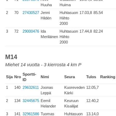
Huuha
Huima
2
70
27430527
Jenni
Huhtasuon
17.03,8
85.54
Hildén
Hiihto
2000
3
72
29000476
Ida
Huhtasuon
17.44,8
82.24
Meriläinen
Hiihto
2000
M14
Miehet 14 vuotta - 3 kierrosta 4 km P
Sportti-
Sija
Nro
Nimi
Seura
Tulos
Ranking
ID
1
140
29632611
Joonas
Kuoreveden
12.05,7
Leppä
Kärki
2
134
32445675
Eemil
Keuruun
12.40,2
Helander
Kisailijat
3
141
32961586
Tuomas
Huhtasuon
13.14,0