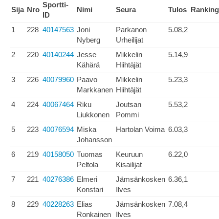
Sportti-
Sija
Nro
Nimi
Seura
Tulos
Ranking
ID
1
228
40147563
Joni
Parkanon
5.08,2
Nyberg
Urheilijat
2
220
40140244
Jesse
Mikkelin
5.14,9
Kähärä
Hiihtäjät
3
226
40079960
Paavo
Mikkelin
5.23,3
Markkanen
Hiihtäjät
4
224
40067464
Riku
Joutsan
5.53,2
Liukkonen
Pommi
5
223
40076594
Miska
Hartolan Voima
6.03,3
Johansson
6
219
40158050
Tuomas
Keuruun
6.22,0
Peltola
Kisailijat
7
221
40276386
Elmeri
Jämsänkosken
6.36,1
Konstari
Ilves
8
229
40228263
Elias
Jämsänkosken
7.08,4
Ronkainen
Ilves