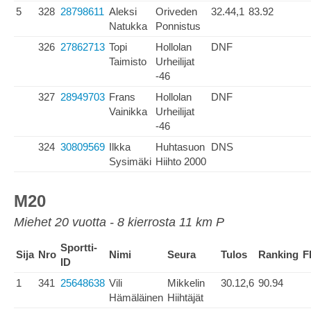
5
328
28798611
Aleksi
Oriveden
32.44,1
83.92
Natukka
Ponnistus
326
27862713
Topi
Hollolan
DNF
Taimisto
Urheilijat
-46
327
28949703
Frans
Hollolan
DNF
Vainikka
Urheilijat
-46
324
30809569
Ilkka
Huhtasuon
DNS
Sysimäki
Hiihto 2000
M20
Miehet 20 vuotta - 8 kierrosta 11 km P
Sportti-
Sija
Nro
Nimi
Seura
Tulos
Ranking
F
ID
1
341
25648638
Vili
Mikkelin
30.12,6
90.94
Hämäläinen
Hiihtäjät