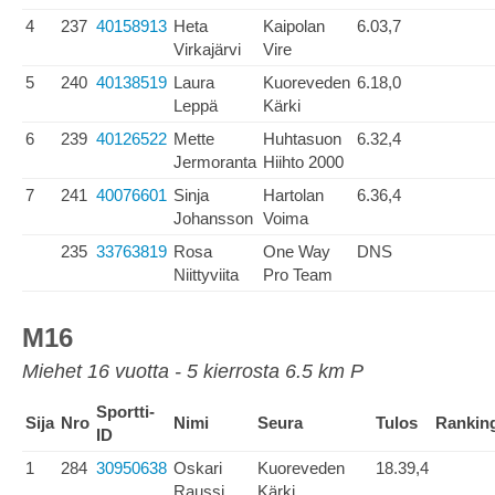
4
237
40158913
Heta
Kaipolan
6.03,7
Virkajärvi
Vire
5
240
40138519
Laura
Kuoreveden
6.18,0
Leppä
Kärki
6
239
40126522
Mette
Huhtasuon
6.32,4
Jermoranta
Hiihto 2000
7
241
40076601
Sinja
Hartolan
6.36,4
Johansson
Voima
235
33763819
Rosa
One Way
DNS
Niittyviita
Pro Team
M16
Miehet 16 vuotta - 5 kierrosta 6.5 km P
Sportti-
Sija
Nro
Nimi
Seura
Tulos
Rankin
ID
1
284
30950638
Oskari
Kuoreveden
18.39,4
Raussi
Kärki