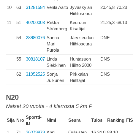
10
63
31281584
Venla Aalto
Jyväskylän
20.45,8
70.29
Hiihtoseura
11
51
40200003
Riikka
Keuruun
21.25,3
68.13
Strömberg
Kisailijat
54
28980076
Sanna-
Järviseudun
DNF
Mari
Hiihtoseura
Purola
55
30818107
Linda
Huhtasuon
DNS
Siekkinen
Hiihto 2000
62
31952525
Sonja
Pirkkalan
DNS
Julkunen
Hiihtäjät
N20
Naiset 20 vuotta - 4 kierrosta 5 km P
Sportti-
Sija
Nro
Nimi
Seura
Tulos
Ranking
FIS
ID
1
71
26079879
Anni
Oulaisten
16.34,0
88.10