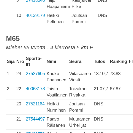
9
27438040
Teijo
Reisjärven
DNS
Haapaniemi
Pilke
10
40139179
Heikki
Joutsan
DNS
Peltonen
Pommi
M65
Miehet 65 vuotta - 4 kierrosta 5 km P
Sportti-
Sija
Nro
Nimi
Seura
Tulos
Ranking
F
ID
1
24
27527605
Kauko
Viitasaaren
18.10,7
78.88
Paananen
Viesti
2
22
40068178
Taisto
Toivakan
21.07,7
67.87
Voutilainen
Rivakka
20
27521164
Heikki
Joutsan
DNS
Nurminen
Pommi
21
27544497
Paavo
Muuramen
DNS
Räisänen
Urheilijat