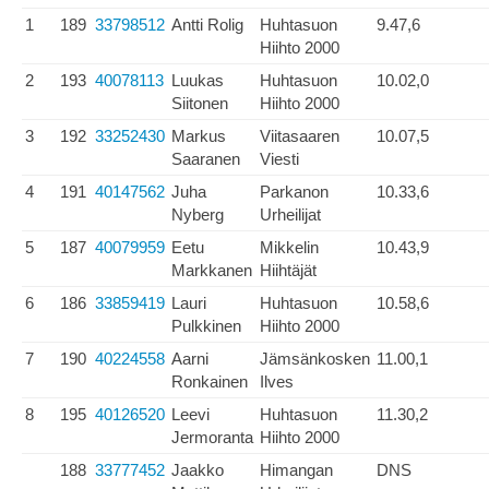
1
189
33798512
Antti Rolig
Huhtasuon
9.47,6
Hiihto 2000
2
193
40078113
Luukas
Huhtasuon
10.02,0
Siitonen
Hiihto 2000
3
192
33252430
Markus
Viitasaaren
10.07,5
Saaranen
Viesti
4
191
40147562
Juha
Parkanon
10.33,6
Nyberg
Urheilijat
5
187
40079959
Eetu
Mikkelin
10.43,9
Markkanen
Hiihtäjät
6
186
33859419
Lauri
Huhtasuon
10.58,6
Pulkkinen
Hiihto 2000
7
190
40224558
Aarni
Jämsänkosken
11.00,1
Ronkainen
Ilves
8
195
40126520
Leevi
Huhtasuon
11.30,2
Jermoranta
Hiihto 2000
188
33777452
Jaakko
Himangan
DNS