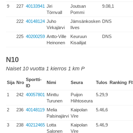
9
227
40133941
Jiri
Joutsan
9.08,1
Törnvall
Pommi
222
40148124
Juho
Jämsänkosken
DNS
Virkajärvi
Ilves
225
40200259
Antto-Ville
Keuruun
DNS
Heinonen
Kisailijat
N10
Naiset 10 vuotta 1 kierros 1 km P
Sportti-
Sija
Nro
Nimi
Seura
Tulos
Ranking
F
ID
1
242
40057801
Minttu
Puijon
5.29,9
Turunen
Hiihtoseura
2
236
40148119
Melia
Kaipolan
5.46,6
Palsinajärvi
Vire
3
238
40212465
Lotta
Kaipolan
5.46,9
Salonen
Vire