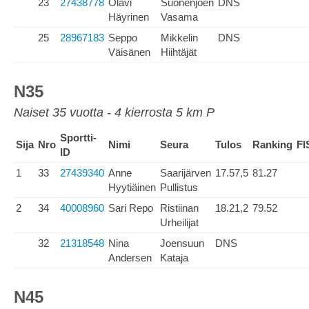
23
27438778
Olavi
Suonenjoen
DNS
Häyrinen
Vasama
25
28967183
Seppo
Mikkelin
DNS
Väisänen
Hiihtäjät
N35
Naiset 35 vuotta - 4 kierrosta 5 km P
Sportti-
Sija
Nro
Nimi
Seura
Tulos
Ranking
FI
ID
1
33
27439340
Anne
Saarijärven
17.57,5
81.27
Hyytiäinen
Pullistus
2
34
40008960
Sari Repo
Ristiinan
18.21,2
79.52
Urheilijat
32
21318548
Nina
Joensuun
DNS
Andersen
Kataja
N45