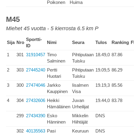
Poikonen
Huima
M45
Miehet 45 vuotta - 5 kierrosta 6.5 km P
Sportti-
Sija
Nro
Nimi
Seura
Tulos
Ranking
F
ID
1
301
31910457
Timo
Pihtiputaan
18.49,0
87.86
Salminen
Tuisku
2
303
27445240
Pertti
Pihtiputaan
19.09,5
86.29
Huotari
Tuisku
3
300
27474046
Jarkko
Iisalmen
19.19,3
85.56
Kauppinen
Visa
4
304
27432606
Heikki
Juvan
19.44,0
83.78
Hämäläinen
Urheilijat
299
27434390
Esko
Mikkelin
DNS
Hänninen
Hiihtäjät
302
40135563
Pasi
Keuruun
DNS