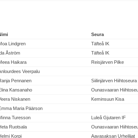
Nimi
Seura
Moa Lindgren
Täfteå IK
Ida Åström
Täfteå IK
Meea Haikara
Reisjärven Pilke
Anlourdees Veerpalu
Ranja Pennanen
Siilinjärven Hiihtoseura
Elina Kansanaho
Ounasvaaran Hiihtose
Veera Niskanen
Keminsuun Kisa
Emma Maria Päärson
Minna Turesson
Luleå Gjutaren IF
Heta Ruotsala
Ounasvaaran Hiihtose
Helmi Korpi
Aavasaksan Urheilijat