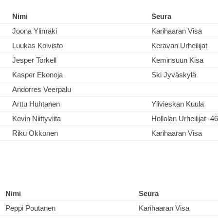
Nimi
Seura
Joona Ylimäki
Karihaaran Visa
Luukas Koivisto
Keravan Urheilijat
Jesper Torkell
Keminsuun Kisa
Kasper Ekonoja
Ski Jyväskylä
Andorres Veerpalu
Arttu Huhtanen
Ylivieskan Kuula
Kevin Niittyviita
Hollolan Urheilijat -46
Riku Okkonen
Karihaaran Visa
Nimi
Seura
Peppi Poutanen
Karihaaran Visa