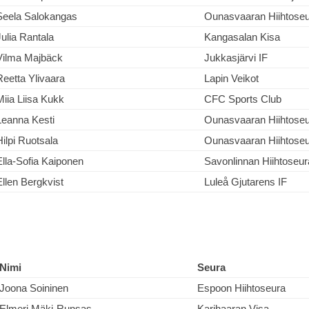
Seela Salokangas
Ounasvaaran Hiihtose
Julia Rantala
Kangasalan Kisa
Vilma Majbäck
Jukkasjärvi IF
Reetta Ylivaara
Lapin Veikot
Miia Liisa Kukk
CFC Sports Club
Leanna Kesti
Ounasvaaran Hiihtose
Hilpi Ruotsala
Ounasvaaran Hiihtose
Ella-Sofia Kaiponen
Savonlinnan Hiihtoseur
Ellen Bergkvist
Luleå Gjutarens IF
Nimi
Seura
Joona Soininen
Espoon Hiihtoseura
Elmeri Mäki-Runsas
Karihaaran Visa