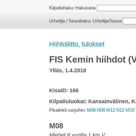
Kilpailuhaku:
Hakusana
Urheilija / Seurahaku:
Urheilija/Seura
Hiihtoliitto, tulokset
FIS Kemin hiihdot (
Ylläs, 1.4.2018
KisaID: 166
Kilpailuluokat: Kansainvälinen, K
Pikalinkit sarjoihin:
M08
N08
M12
N12
M10
M08
Miehet 8 vuotta 1 km V