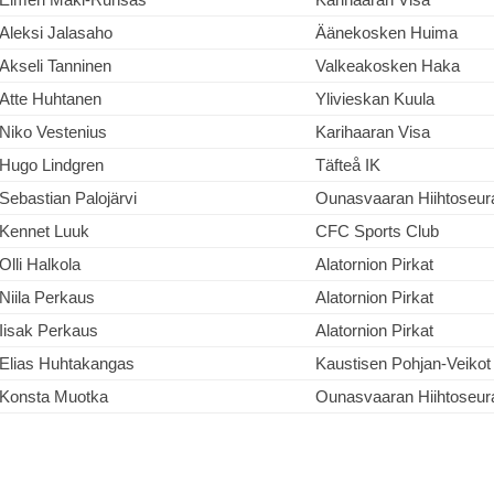
Aleksi Jalasaho
Äänekosken Huima
Akseli Tanninen
Valkeakosken Haka
Atte Huhtanen
Ylivieskan Kuula
Niko Vestenius
Karihaaran Visa
Hugo Lindgren
Täfteå IK
Sebastian Palojärvi
Ounasvaaran Hiihtoseur
Kennet Luuk
CFC Sports Club
Olli Halkola
Alatornion Pirkat
Niila Perkaus
Alatornion Pirkat
Iisak Perkaus
Alatornion Pirkat
Elias Huhtakangas
Kaustisen Pohjan-Veikot
Konsta Muotka
Ounasvaaran Hiihtoseur