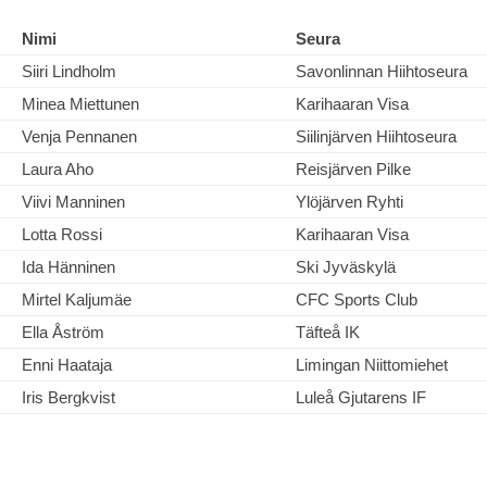
Nimi
Seura
Siiri Lindholm
Savonlinnan Hiihtoseura
Minea Miettunen
Karihaaran Visa
Venja Pennanen
Siilinjärven Hiihtoseura
Laura Aho
Reisjärven Pilke
Viivi Manninen
Ylöjärven Ryhti
Lotta Rossi
Karihaaran Visa
Ida Hänninen
Ski Jyväskylä
Mirtel Kaljumäe
CFC Sports Club
Ella Åström
Täfteå IK
Enni Haataja
Limingan Niittomiehet
Iris Bergkvist
Luleå Gjutarens IF