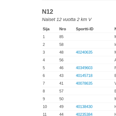
N12
Naiset 12 vuotta 2 km V
Sija
Nro
Sportti-ID
1
85
2
58
3
48
40240635
4
56
5
46
40349603
6
43
40145718
7
41
40078635
8
57
9
50
10
49
40138430
11
44
40235384