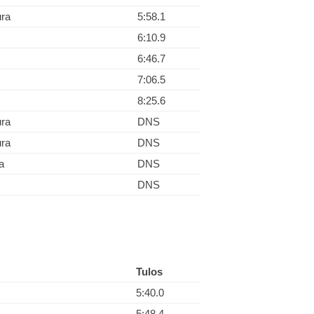
ura
5:58.1
6:10.9
6:46.7
7:06.5
8:25.6
ura
DNS
ura
DNS
a
DNS
DNS
Tulos
5:40.0
5:48.4