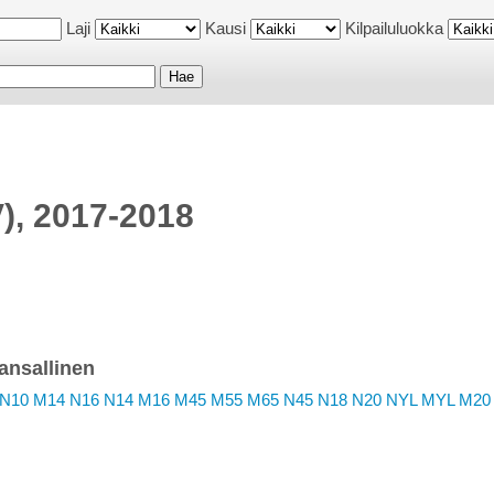
Laji
Kausi
Kilpailuluokka
V), 2017-2018
ansallinen
N10
M14
N16
N14
M16
M45
M55
M65
N45
N18
N20
NYL
MYL
M20