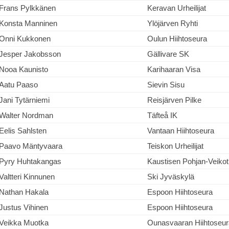
Frans Pylkkänen
Keravan Urheilijat
Konsta Manninen
Ylöjärven Ryhti
Onni Kukkonen
Oulun Hiihtoseura
Jesper Jakobsson
Gällivare SK
Nooa Kaunisto
Karihaaran Visa
Aatu Paaso
Sievin Sisu
Jani Tytärniemi
Reisjärven Pilke
Walter Nordman
Täfteå IK
Eelis Sahlsten
Vantaan Hiihtoseura
Paavo Mäntyvaara
Teiskon Urheilijat
Pyry Huhtakangas
Kaustisen Pohjan-Veikot
Valtteri Kinnunen
Ski Jyväskylä
Nathan Hakala
Espoon Hiihtoseura
Justus Vihinen
Espoon Hiihtoseura
Veikka Muotka
Ounasvaaran Hiihtoseur