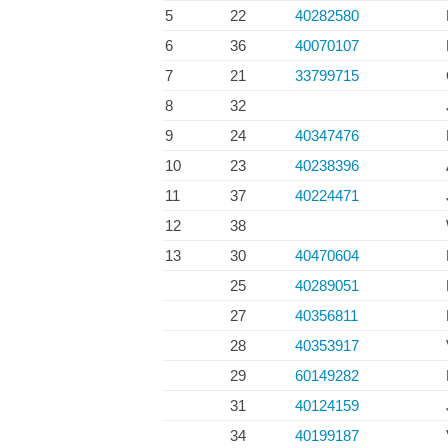
5
22
40282580
6
36
40070107
7
21
33799715
8
32
9
24
40347476
10
23
40238396
11
37
40224471
12
38
13
30
40470604
25
40289051
27
40356811
28
40353917
29
60149282
31
40124159
34
40199187