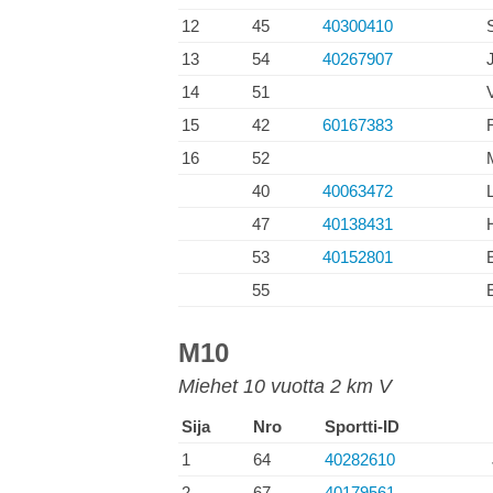
12
45
40300410
13
54
40267907
14
51
15
42
60167383
16
52
40
40063472
47
40138431
53
40152801
55
M10
Miehet 10 vuotta 2 km V
Sija
Nro
Sportti-ID
1
64
40282610
2
67
40179561