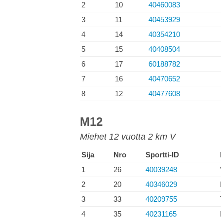
2
10
40460083
3
11
40453929
4
14
40354210
5
15
40408504
6
17
60188782
7
16
40470652
8
12
40477608
M12
Miehet 12 vuotta 2 km V
Sija
Nro
Sportti-ID
1
26
40039248
2
20
40346029
3
33
40209755
4
35
40231165