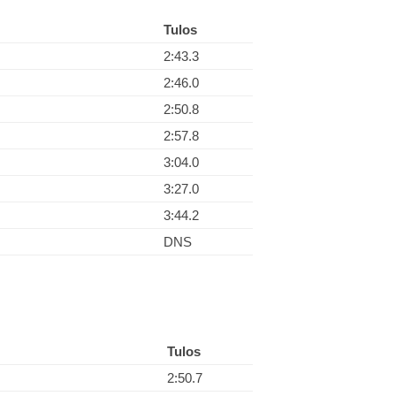
Tulos
2:43.3
2:46.0
2:50.8
2:57.8
3:04.0
3:27.0
3:44.2
DNS
Tulos
2:50.7