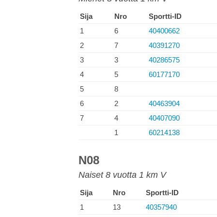
Sija
Nro
Sportti-ID
1
6
40400662
2
7
40391270
3
3
40286575
4
5
60177170
5
8
6
2
40463904
7
4
40407090
1
60214138
N08
Naiset 8 vuotta 1 km V
Sija
Nro
Sportti-ID
1
13
40357940