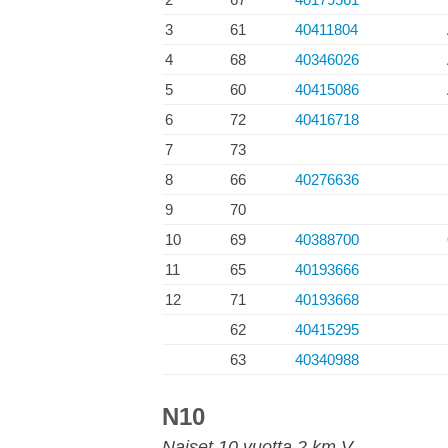
3
61
40411804
4
68
40346026
5
60
40415086
6
72
40416718
7
73
8
66
40276636
9
70
10
69
40388700
11
65
40193666
12
71
40193668
62
40415295
63
40340988
N10
Naiset 10 vuotta 2 km V