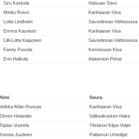
Siru Koskela
Halsuan Toivo
Minttu Rossi
Karihaaran Visa
Lotta Lindholm
Savonlinnan Hiihtoseura
Emma Kaunisto
Karihaaran Visa
Lilli-Lotta Kaiponen
Savonlinnan Hiihtoseura
Fanny Pussila
Keminsuun Kisa
Erin Halkola
Alatornion Pirkat
Nimi
Seura
Veikka Mäki-Runsas
Karihaaran Visa
Elmeri Helander
Valkeakosken Haka
Topias Vuorela
Ylistaron Kilpa-Veljet
Konsta Juutinen
Paltamon Urheilijat