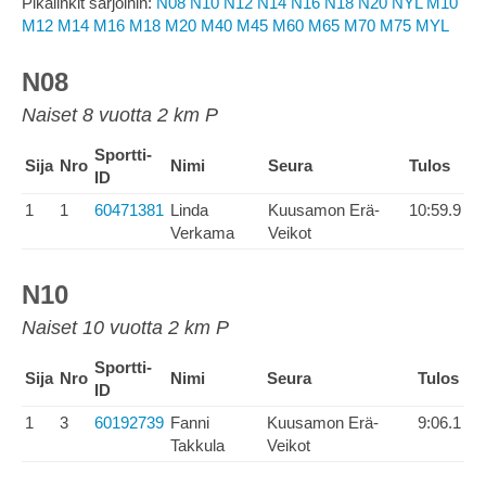
Pikalinkit sarjoihin:
N08
N10
N12
N14
N16
N18
N20
NYL
M10
M12
M14
M16
M18
M20
M40
M45
M60
M65
M70
M75
MYL
N08
Naiset 8 vuotta 2 km P
Sportti-
Sija
Nro
Nimi
Seura
Tulos
ID
1
1
60471381
Linda
Kuusamon Erä-
10:59.9
Verkama
Veikot
N10
Naiset 10 vuotta 2 km P
Sportti-
Sija
Nro
Nimi
Seura
Tulos
ID
1
3
60192739
Fanni
Kuusamon Erä-
9:06.1
Takkula
Veikot