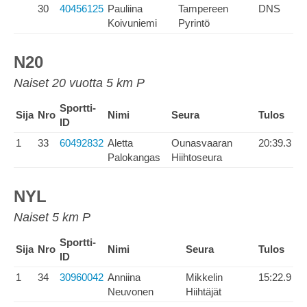
30
40456125
Pauliina
Tampereen
DNS
Koivuniemi
Pyrintö
N20
Naiset 20 vuotta 5 km P
Sportti-
Sija
Nro
Nimi
Seura
Tulos
ID
1
33
60492832
Aletta
Ounasvaaran
20:39.3
Palokangas
Hiihtoseura
NYL
Naiset 5 km P
Sportti-
Sija
Nro
Nimi
Seura
Tulos
ID
1
34
30960042
Anniina
Mikkelin
15:22.9
Neuvonen
Hiihtäjät