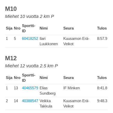
M10
Miehet 10 vuotta 2 km P
Sportti-
Sija
Nro
Nimi
Seura
Tulos
ID
1
5
60418252
Ilari
Kuusamon Erä-
8:57.9
Luukkonen
Veikot
M12
Miehet 12 vuotta 2.5 km P
Sportti-
Sija
Nro
Nimi
Seura
Tulos
ID
1
13
40465579
Elias
IF Minken
8:41.8
Sundberg
2
14
40388547
Veikka
Kuusamon Erä-
9:48.3
Takkula
Veikot