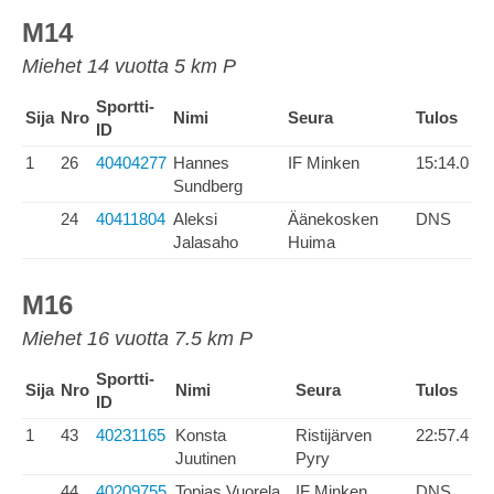
M14
Miehet 14 vuotta 5 km P
Sportti-
Sija
Nro
Nimi
Seura
Tulos
ID
1
26
40404277
Hannes
IF Minken
15:14.0
Sundberg
24
40411804
Aleksi
Äänekosken
DNS
Jalasaho
Huima
M16
Miehet 16 vuotta 7.5 km P
Sportti-
Sija
Nro
Nimi
Seura
Tulos
ID
1
43
40231165
Konsta
Ristijärven
22:57.4
Juutinen
Pyry
44
40209755
Topias Vuorela
IF Minken
DNS