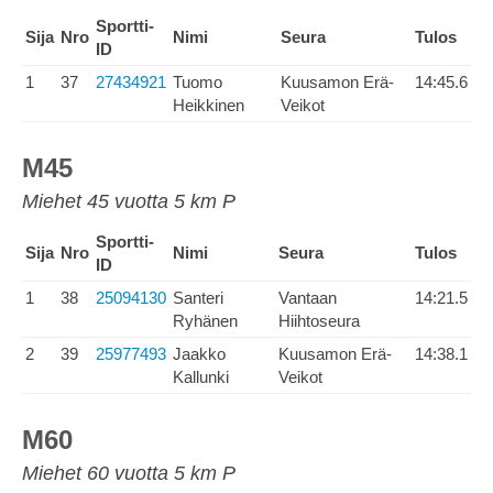
Sportti-
Sija
Nro
Nimi
Seura
Tulos
ID
1
37
27434921
Tuomo
Kuusamon Erä-
14:45.6
Heikkinen
Veikot
M45
Miehet 45 vuotta 5 km P
Sportti-
Sija
Nro
Nimi
Seura
Tulos
ID
1
38
25094130
Santeri
Vantaan
14:21.5
Ryhänen
Hiihtoseura
2
39
25977493
Jaakko
Kuusamon Erä-
14:38.1
Kallunki
Veikot
M60
Miehet 60 vuotta 5 km P