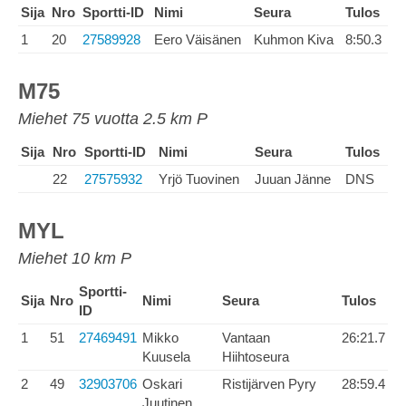
Sija
Nro
Sportti-ID
Nimi
Seura
Tulos
1
20
27589928
Eero Väisänen
Kuhmon Kiva
8:50.3
M75
Miehet 75 vuotta 2.5 km P
Sija
Nro
Sportti-ID
Nimi
Seura
Tulos
22
27575932
Yrjö Tuovinen
Juuan Jänne
DNS
MYL
Miehet 10 km P
Sportti-
Sija
Nro
Nimi
Seura
Tulos
ID
1
51
27469491
Mikko
Vantaan
26:21.7
Kuusela
Hiihtoseura
2
49
32903706
Oskari
Ristijärven Pyry
28:59.4
Juutinen