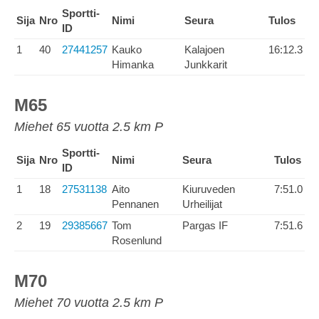
Sportti-
Sija
Nro
Nimi
Seura
Tulos
ID
1
40
27441257
Kauko
Kalajoen
16:12.3
Himanka
Junkkarit
M65
Miehet 65 vuotta 2.5 km P
Sportti-
Sija
Nro
Nimi
Seura
Tulos
ID
1
18
27531138
Aito
Kiuruveden
7:51.0
Pennanen
Urheilijat
2
19
29385667
Tom
Pargas IF
7:51.6
Rosenlund
M70
Miehet 70 vuotta 2.5 km P