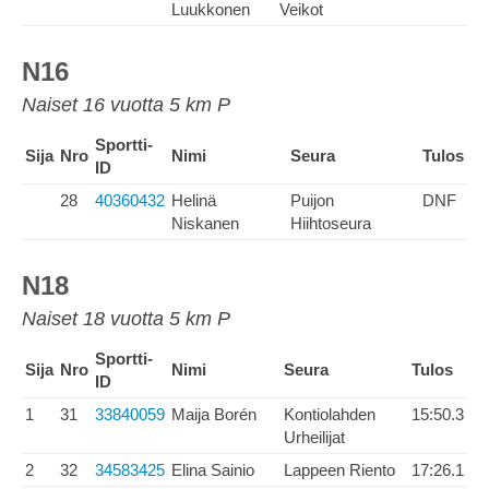
Luukkonen
Veikot
N16
Naiset 16 vuotta 5 km P
Sportti-
Sija
Nro
Nimi
Seura
Tulos
ID
28
40360432
Helinä
Puijon
DNF
Niskanen
Hiihtoseura
N18
Naiset 18 vuotta 5 km P
Sportti-
Sija
Nro
Nimi
Seura
Tulos
ID
1
31
33840059
Maija Borén
Kontiolahden
15:50.3
Urheilijat
2
32
34583425
Elina Sainio
Lappeen Riento
17:26.1