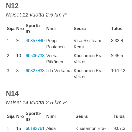
N12
Naiset 12 vuotta 2.5 km P
Sportti-
Sija
Nro
Nimi
Seura
Tulos
ID
1
9
40357940
Peppi
Visa Ski Team
8:33.9
Poutanen
Kemi
2
10
60506733
Veera
Kuusamon Erä-
9:45.5
Pitkänen
Veikot
3
8
60327933
Iida Verkama
Kuusamon Erä-
10:12.2
Veikot
N14
Naiset 14 vuotta 2.5 km P
Sportti-
Sija
Nro
Nimi
Seura
Tulos
ID
1
15
60183761
Alisa
Kuusamon Erä-
9:07.3