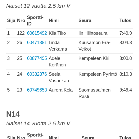
Naiset 12 vuotta 2.5 km V
Sportti-
Sija
Nro
Nimi
Seura
Tulos
ID
1
122
60615492
Kiia Tiiro
Iin Hiihtoseura
7:49.9
2
26
60471381
Linda
Kuusamon Erä-
8:04.3
Verkama
Veikot
3
25
60877495
Adele
Kempeleen Kiri
8:09.0
Keränen
4
24
60382876
Seela
Kempeleen Pyrintö
8:10.3
Vasankari
5
23
60749653
Aurora Kela
Suomussalmen
9:49.4
Rasti
N14
Naiset 14 vuotta 2.5 km V
Sportti-
Sija
Nro
Nimi
Seura
Tulos