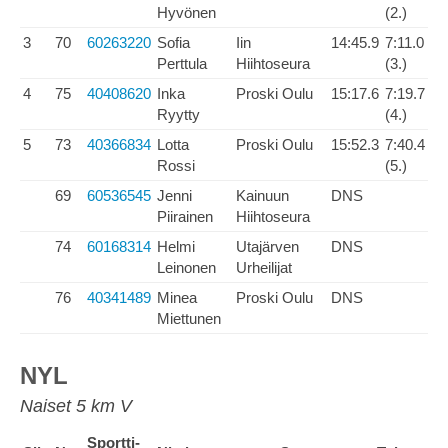
Hyvönen
(2.)
3
70
60263220
Sofia
Iin
14:45.9
7:11.0
Perttula
Hiihtoseura
(3.)
4
75
40408620
Inka
Proski Oulu
15:17.6
7:19.7
Ryytty
(4.)
5
73
40366834
Lotta
Proski Oulu
15:52.3
7:40.4
Rossi
(5.)
69
60536545
Jenni
Kainuun
DNS
Piirainen
Hiihtoseura
74
60168314
Helmi
Utajärven
DNS
Leinonen
Urheilijat
76
40341489
Minea
Proski Oulu
DNS
Miettunen
NYL
Naiset 5 km V
Sportti-