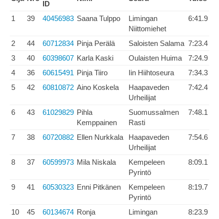
ID
1
39
40456983
Saana Tulppo
Limingan
6:41.9
Niittomiehet
2
44
60712834
Pinja Perälä
Saloisten Salama
7:23.4
3
40
60398607
Karla Kaski
Oulaisten Huima
7:24.9
4
36
60615491
Pinja Tiiro
Iin Hiihtoseura
7:34.3
5
42
60810872
Aino Koskela
Haapaveden
7:42.4
Urheilijat
6
43
61029829
Pihla
Suomussalmen
7:48.1
Kemppainen
Rasti
7
38
60720882
Ellen Nurkkala
Haapaveden
7:54.6
Urheilijat
8
37
60599973
Mila Niskala
Kempeleen
8:09.1
Pyrintö
9
41
60530323
Enni Pitkänen
Kempeleen
8:19.7
Pyrintö
10
45
60134674
Ronja
Limingan
8:23.9