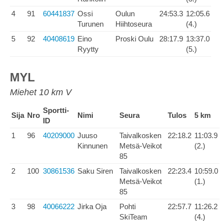
4
91
60441837
Ossi
Oulun
24:53.3
12:05.6
Turunen
Hiihtoseura
(4.)
5
92
40408619
Eino
Proski Oulu
28:17.9
13:37.0
Ryytty
(5.)
MYL
Miehet 10 km V
Sportti-
Sija
Nro
Nimi
Seura
Tulos
5 km
ID
1
96
40209000
Juuso
Taivalkosken
22:18.2
11:03.9
Kinnunen
Metsä-Veikot
(2.)
85
2
100
30861536
Saku Siren
Taivalkosken
22:23.4
10:59.0
Metsä-Veikot
(1.)
85
3
98
40066222
Jirka Oja
Pohti
22:57.7
11:26.2
SkiTeam
(4.)