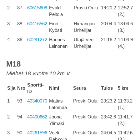
2
87
60615609
Evald
Proski Oulu
19:20.2
12:52.7
Peltola
(2.)
3
88
60416562
Eino
Himangan
20:04.4
13:04.6
Kyösti
Urheilijat
(3.)
4
86
60291272
Hannes
Utajärven
21:16.2
14:04.9
Leinonen
Urheilijat
(4.)
M18
Miehet 18 vuotta 10 km V
Sportti-
Sija
Nro
Nimi
Seura
Tulos
5 km
ID
1
93
40340070
Matias
Proski Oulu
23:23.2
11:33.2
Latomaa
(1.)
2
94
40400662
Joona
Proski Oulu
23:42.6
11:41.7
Ylimäki
(2.)
3
90
40261596
Veeti
Proski Oulu
24:04.5
11:42.6
Rahkolin
(3.)