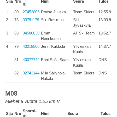
Sija
Nro
Nimi
Seura
Tulos
ID
1
80
27453805
Roosa Juuska
Team Skiers
12:55.9
2
78
33791179
Siiri Rasimus
Ski
13:03.9
Jyväskylä
3
83
34580839
Emmi
AT Ski Team
13:52.7
Henriksson
4
79
40218506
Jenni Kukkola
Ylivieskan
14:37.7
Kuula
81
40077744
Enni-Sofia Saari
Ylivieskan
DNS
Kuula
82
32743144
Miia Säilynoja-
Team Skiers
DNS
Hakala
M08
Miehet 8 vuotta 1.25 km V
Sportti-
Sija
Nro
Nimi
Seura
Tulos
ID