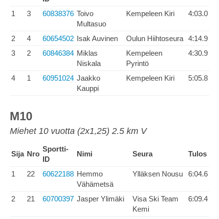
1
3
60838376
Toivo
Kempeleen Kiri
4:03.0
Multasuo
2
4
60654502
Isak Auvinen
Oulun Hiihtoseura
4:14.9
3
2
60846384
Miklas
Kempeleen
4:30.9
Niskala
Pyrintö
4
1
60951024
Jaakko
Kempeleen Kiri
5:05.8
Kauppi
M10
Miehet 10 vuotta (2x1,25) 2.5 km V
Sportti-
Sija
Nro
Nimi
Seura
Tulos
ID
1
22
60622188
Hemmo
Ylläksen Nousu
6:04.6
Vähämetsä
2
21
60700397
Jasper Ylimäki
Visa Ski Team
6:09.4
Kemi