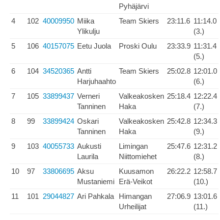
Pyhäjärvi
4
102
40009950
Miika
Team Skiers
23:11.6
11:14.0
Ylikulju
(3.)
5
106
40157075
Eetu Juola
Proski Oulu
23:33.9
11:31.4
(5.)
6
104
34520365
Antti
Team Skiers
25:02.8
12:01.0
Harjuhaahto
(6.)
7
105
33899437
Verneri
Valkeakosken
25:18.4
12:22.4
Tanninen
Haka
(7.)
8
99
33899424
Oskari
Valkeakosken
25:42.8
12:34.3
Tanninen
Haka
(9.)
9
103
40055733
Aukusti
Limingan
25:47.6
12:31.2
Laurila
Niittomiehet
(8.)
10
97
33806695
Aksu
Kuusamon
26:22.2
12:58.7
Mustaniemi
Erä-Veikot
(10.)
11
101
29044827
Ari Pahkala
Himangan
27:06.9
13:01.6
Urheilijat
(11.)