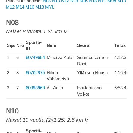
Pikalinkit sarjoihin:
N08
N10
N12
N14
N16
N18
NYL
M08
M10
M12
M14
M16
M18
MYL
N08
Naiset 8 vuotta 1.25 km V
Sportti-
Sija
Nro
Nimi
Seura
Tulos
ID
1
6
60749654
Minerva Kela
Suomussalmen
4:12.3
Rasti
2
8
60702975
Hilma
Ylläksen Nousu
4:16.4
Vähämetsä
3
7
60893969
Alli Aalto
Haukiputaan
6:53.4
Veikot
N10
Naiset 10 vuotta (2x1,25) 2.5 km V
Sportti-