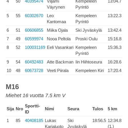
4
50
40395474
Viljami
Kempeleen
13:04.7
Väyrynen
Pyrintö
5
55
60302670
Leo
Kempeleen
13:22.3
Kantomaa
Pyrintö
6
51
60606855
Miika Ojala
Ski Jyväskylä
13:42.4
7
49
60599974
Nooa Peltola
Proski Oulu
15:16.8
8
52
100031169
Eeli Vasankari
Kempeleen
15:36.3
Pyrintö
9
54
60492483
Atte Backman
Iin Hiihtoseura
16:28.6
10
48
60673728
Veeti Piirala
Kempeleen Kiri
17:20.4
M16
Miehet 16 vuotta 7.5 km V
Sportti-
Sija
Nro
Nimi
Seura
Tulos
5 km
ID
1
85
40408185
Lukas
Ski
18:56.5
12:34.8
Karjaluoto
Jyväskylä
(1.)