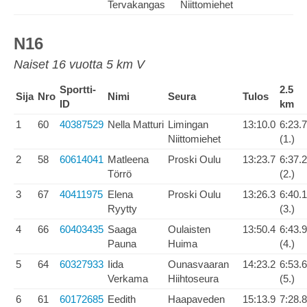
Tervakangas
Niittomiehet
N16
Naiset 16 vuotta 5 km V
Sportti-
2.5
Sija
Nro
Nimi
Seura
Tulos
ID
km
1
60
40387529
Nella Matturi
Limingan
13:10.0
6:23.7
Niittomiehet
(1.)
2
58
60614041
Matleena
Proski Oulu
13:23.7
6:37.2
Törrö
(2.)
3
67
40411975
Elena
Proski Oulu
13:26.3
6:40.1
Ryytty
(3.)
4
66
60403435
Saaga
Oulaisten
13:50.4
6:43.9
Pauna
Huima
(4.)
5
64
60327933
Iida
Ounasvaaran
14:23.2
6:53.6
Verkama
Hiihtoseura
(5.)
6
61
60172685
Eedith
Haapaveden
15:13.9
7:28.8