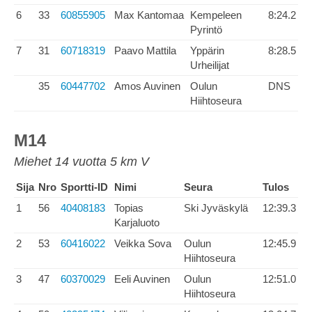
6
33
60855905
Max Kantomaa
Kempeleen
8:24.2
Pyrintö
7
31
60718319
Paavo Mattila
Yppärin
8:28.5
Urheilijat
35
60447702
Amos Auvinen
Oulun
DNS
Hiihtoseura
M14
Miehet 14 vuotta 5 km V
Sija
Nro
Sportti-ID
Nimi
Seura
Tulos
1
56
40408183
Topias
Ski Jyväskylä
12:39.3
Karjaluoto
2
53
60416022
Veikka Sova
Oulun
12:45.9
Hiihtoseura
3
47
60370029
Eeli Auvinen
Oulun
12:51.0
Hiihtoseura