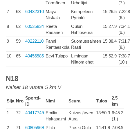
Törmänen
Urheilijat
(7.)
7
63
60432310
Maya
Kempeleen
15:26.5
7:22.8
Niskala
Pyrintö
(6.)
8
62
60535834
Reeta
Oulun
15:27.9
7:34.1
Räsänen
Hiihtoseura
(9.)
9
59
40222110
Fanni
Suomussalmen
15:38.4
7:31.7
Rantaeskola
Rasti
(8.)
10
65
40456985
Eevi Tulppo
Limingan
15:52.9
7:38.7
Niittomiehet
(10.)
N18
Naiset 18 vuotta 5 km V
Sportti-
2.5
Sija
Nro
Nimi
Seura
Tulos
ID
km
1
72
40417749
Emilia
Kuivasjärven
13:50.3
6:45.3
Hakasalmi
Aura
(1.)
2
71
60805969
Pihla
Proski Oulu
14:41.9
7:08.9