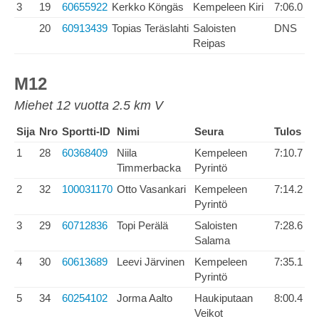
3
19
60655922
Kerkko Köngäs
Kempeleen Kiri
7:06.0
20
60913439
Topias Teräslahti
Saloisten
DNS
Reipas
M12
Miehet 12 vuotta 2.5 km V
Sija
Nro
Sportti-ID
Nimi
Seura
Tulos
1
28
60368409
Niila
Kempeleen
7:10.7
Timmerbacka
Pyrintö
2
32
100031170
Otto Vasankari
Kempeleen
7:14.2
Pyrintö
3
29
60712836
Topi Perälä
Saloisten
7:28.6
Salama
4
30
60613689
Leevi Järvinen
Kempeleen
7:35.1
Pyrintö
5
34
60254102
Jorma Aalto
Haukiputaan
8:00.4
Veikot