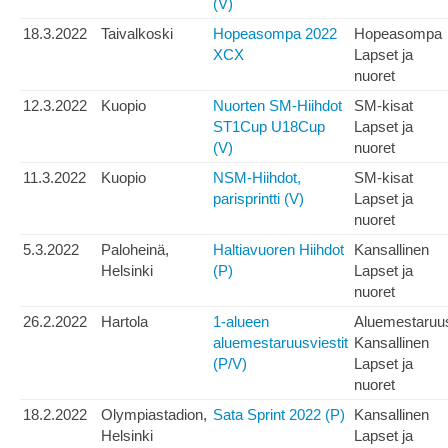
(V)
18.3.2022
Taivalkoski
Hopeasompa 2022
Hopeasompa
XCX
Lapset ja
nuoret
12.3.2022
Kuopio
Nuorten SM-Hiihdot
SM-kisat
ST1Cup U18Cup
Lapset ja
(V)
nuoret
11.3.2022
Kuopio
NSM-Hiihdot,
SM-kisat
parisprintti (V)
Lapset ja
nuoret
5.3.2022
Paloheinä,
Haltiavuoren Hiihdot
Kansallinen
Helsinki
(P)
Lapset ja
nuoret
26.2.2022
Hartola
1-alueen
Aluemestaruu
aluemestaruusviestit
Kansallinen
(P/V)
Lapset ja
nuoret
18.2.2022
Olympiastadion,
Sata Sprint 2022 (P)
Kansallinen
Helsinki
Lapset ja