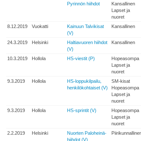
Pyrinnön hiihdot
Kansallinen
Lapset ja
nuoret
8.12.2019
Vuokatti
Kainuun Talvikisat
Kansallinen
(V)
24.3.2019
Helsinki
Haltiavuoren hiihdot
Kansallinen
(V)
10.3.2019
Hollola
HS-viestit (P)
Hopeasompa
Lapset ja
nuoret
9.3.2019
Hollola
HS-loppukilpailu,
SM-kisat
henkilökohtaiset (V)
Hopeasompa
Lapset ja
nuoret
9.3.2019
Hollola
HS-sprintit (V)
Hopeasompa
Lapset ja
nuoret
2.2.2019
Helsinki
Nuorten Paloheinä-
Piirikunnalline
hiihdot (V)