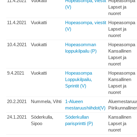
11.4.2021
Vuokatti
Hopeasompa, viestit
Hopeasompa
(V)
Lapset ja
nuoret
11.4.2021
Vuokatti
Hopeasompa, viestit
Hopeasompa
(V)
Lapset ja
nuoret
10.4.2021
Vuokatti
Hopeasomman
Hopeasompa
loppukilpailu (P)
Kansallinen
Lapset ja
nuoret
9.4.2021
Vuokatti
Hopeasompa
Hopeasompa
Loppukilpailu,
Kansallinen
Sprintit (V)
Lapset ja
nuoret
20.2.2021
Nummela, Vihti
1-Alueen
Aluemestaruu
mestaruushiihdot(V)
Piirikunnalline
24.1.2021
Söderkulla,
Söderkullan
Kansallinen
Sipoo
parisprintti (P)
Lapset ja
nuoret