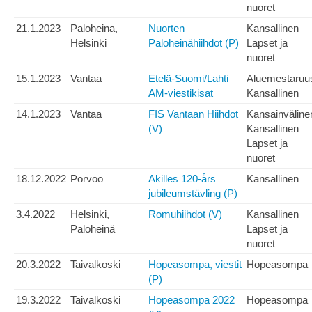
nuoret
21.1.2023
Paloheina,
Nuorten
Kansallinen
Helsinki
Paloheinähiihdot (P)
Lapset ja
nuoret
15.1.2023
Vantaa
Etelä-Suomi/Lahti
Aluemestaruu
AM-viestikisat
Kansallinen
14.1.2023
Vantaa
FIS Vantaan Hiihdot
Kansainväline
(V)
Kansallinen
Lapset ja
nuoret
18.12.2022
Porvoo
Akilles 120-års
Kansallinen
jubileumstävling (P)
3.4.2022
Helsinki,
Romuhiihdot (V)
Kansallinen
Paloheinä
Lapset ja
nuoret
20.3.2022
Taivalkoski
Hopeasompa, viestit
Hopeasompa
(P)
19.3.2022
Taivalkoski
Hopeasompa 2022
Hopeasompa