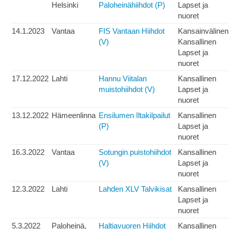
Helsinki
Paloheinähiihdot (P)
Lapset ja
nuoret
14.1.2023
Vantaa
FIS Vantaan Hiihdot
Kansainvälinen
(V)
Kansallinen
Lapset ja
nuoret
17.12.2022
Lahti
Hannu Viitalan
Kansallinen
muistohiihdot (V)
Lapset ja
nuoret
13.12.2022
Hämeenlinna
Ensilumen Iltakilpailut
Kansallinen
(P)
Lapset ja
nuoret
16.3.2022
Vantaa
Sotungin puistohiihdot
Kansallinen
(V)
Lapset ja
nuoret
12.3.2022
Lahti
Lahden XLV Talvikisat
Kansallinen
Lapset ja
nuoret
5.3.2022
Paloheinä,
Haltiavuoren Hiihdot
Kansallinen