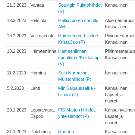
21.3.2023
Vantaa
Sotungin Puistohiihdot
Kansallinen
(V)
18.3.2023
Helsinki
Haltiavuoren sprintti,
Aluemestaruus
AM
Kansallinen
19.2.2023
Valkeakoski
Hämeen pm-hiihdot/
Piirinmestaruu
KristaCup (P)
Kansallinen
18.2.2023
Hämeenlinna
Hämeenlinnan
Piirinmestaruu
sprintti/pm/KristaCup
Kansallinen
(V)
11.2.2023
Hamina
Sulo Nurmelan
Kansallinen
Muistohiihdot (P)
5.2.2023
Lahti
MiniSalpausselkä -
Kansallinen
hiihdot (P)
Lapset ja
nuoret
29.1.2023
Leppävaara,
FIS Marjon Hiihdot,
Kansainvälinen
Espoo
yhteislähdöt (P)
Lapset ja
nuoret
21.1.2023
Paloheina,
Nuorten
Kansallinen