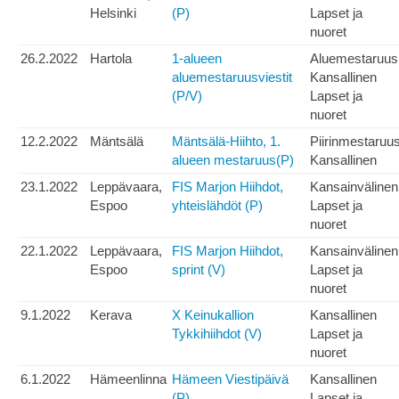
Helsinki
(P)
Lapset ja
nuoret
26.2.2022
Hartola
1-alueen
Aluemestaruus
aluemestaruusviestit
Kansallinen
(P/V)
Lapset ja
nuoret
12.2.2022
Mäntsälä
Mäntsälä-Hiihto, 1.
Piirinmestaruu
alueen mestaruus(P)
Kansallinen
23.1.2022
Leppävaara,
FIS Marjon Hiihdot,
Kansainvälinen
Espoo
yhteislähdöt (P)
Lapset ja
nuoret
22.1.2022
Leppävaara,
FIS Marjon Hiihdot,
Kansainvälinen
Espoo
sprint (V)
Lapset ja
nuoret
9.1.2022
Kerava
X Keinukallion
Kansallinen
Tykkihiihdot (V)
Lapset ja
nuoret
6.1.2022
Hämeenlinna
Hämeen Viestipäivä
Kansallinen
(P)
Lapset ja