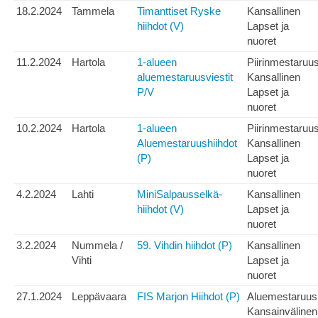
18.2.2024
Tammela
Timanttiset Ryske
Kansallinen
hiihdot (V)
Lapset ja
nuoret
11.2.2024
Hartola
1-alueen
Piirinmestaruu
aluemestaruusviestit
Kansallinen
P/V
Lapset ja
nuoret
10.2.2024
Hartola
1-alueen
Piirinmestaruu
Aluemestaruushiihdot
Kansallinen
(P)
Lapset ja
nuoret
4.2.2024
Lahti
MiniSalpausselkä-
Kansallinen
hiihdot (V)
Lapset ja
nuoret
3.2.2024
Nummela /
59. Vihdin hiihdot (P)
Kansallinen
Vihti
Lapset ja
nuoret
27.1.2024
Leppävaara
FIS Marjon Hiihdot (P)
Aluemestaruus
Kansainvälinen