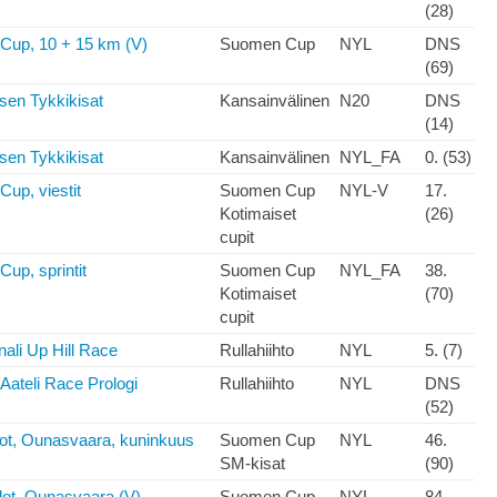
(28)
Cup, 10 + 15 km (V)
Suomen Cup
NYL
DNS
(69)
sen Tykkikisat
Kansainvälinen
N20
DNS
(14)
sen Tykkikisat
Kansainvälinen
NYL_FA
0. (53)
up, viestit
Suomen Cup
NYL-V
17.
Kotimaiset
(26)
cupit
up, sprintit
Suomen Cup
NYL_FA
38.
Kotimaiset
(70)
cupit
nali Up Hill Race
Rullahiihto
NYL
5. (7)
Aateli Race Prologi
Rullahiihto
NYL
DNS
(52)
ot, Ounasvaara, kuninkuus
Suomen Cup
NYL
46.
SM-kisat
(90)
ot, Ounasvaara (V)
Suomen Cup
NYL
84.