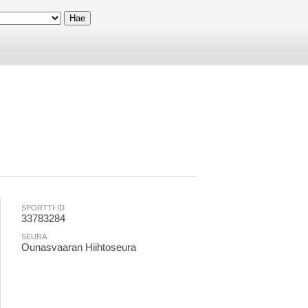
SPORTTI-ID
33783284
SEURA
Ounasvaaran Hiihtoseura