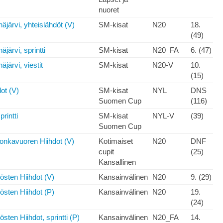
nuoret
järvi, yhteislähdöt (V)
SM-kisat
N20
18.
(49)
ärvi, sprintti
SM-kisat
N20_FA
6. (47)
järvi, viestit
SM-kisat
N20-V
10.
(15)
ot (V)
SM-kisat
NYL
DNS
Suomen Cup
(116)
rintti
SM-kisat
NYL-V
(39)
Suomen Cup
onkavuoren Hiihdot (V)
Kotimaiset
N20
DNF
cupit
(25)
Kansallinen
östen Hiihdot (V)
Kansainvälinen
N20
9. (29)
östen Hiihdot (P)
Kansainvälinen
N20
19.
(24)
sten Hiihdot, sprintti (P)
Kansainvälinen
N20_FA
14.