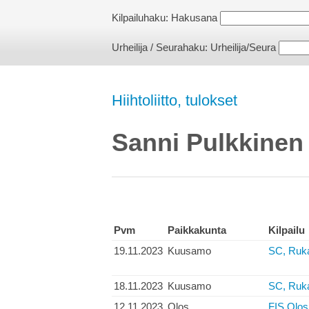
Kilpailuhaku:
Hakusana
Urheilija / Seurahaku:
Urheilija/Seura
Hiihtoliitto, tulokset
Sanni Pulkkinen
Pvm
Paikkakunta
Kilpailu
19.11.2023
Kuusamo
SC, Ruk
18.11.2023
Kuusamo
SC, Rukan
12.11.2023
Olos
FIS Olos