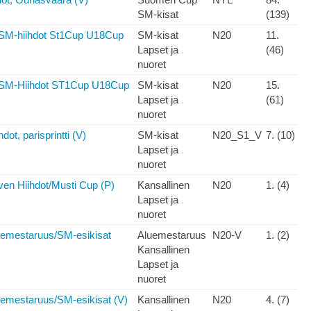
SM-kisat
(139)
 SM-hiihdot St1Cup U18Cup
SM-kisat
N20
11.
Lapset ja
(46)
nuoret
 SM-Hiihdot ST1Cup U18Cup
SM-kisat
N20
15.
Lapset ja
(61)
nuoret
ot, parisprintti (V)
SM-kisat
N20_S1_V
7. (10)
Lapset ja
nuoret
rven Hiihdot/Musti Cup (P)
Kansallinen
N20
1. (4)
Lapset ja
nuoret
uemestaruus/SM-esikisat
Aluemestaruus
N20-V
1. (2)
Kansallinen
Lapset ja
nuoret
uemestaruus/SM-esikisat (V)
Kansallinen
N20
4. (7)