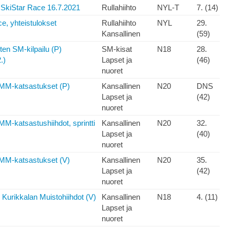
 SkiStar Race 16.7.2021
Rullahiihto
NYL-T
7. (14)
e, yhteistulokset
Rullahiihto
NYL
29.
Kansallinen
(59)
ten SM-kilpailu (P)
SM-kisat
N18
28.
.)
Lapset ja
(46)
nuoret
MM-katsastukset (P)
Kansallinen
N20
DNS
Lapset ja
(42)
nuoret
MM-katsastushiihdot, sprintti
Kansallinen
N20
32.
Lapset ja
(40)
nuoret
MM-katsastukset (V)
Kansallinen
N20
35.
Lapset ja
(42)
nuoret
 Kurikkalan Muistohiihdot (V)
Kansallinen
N18
4. (11)
Lapset ja
nuoret