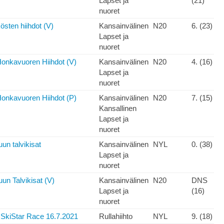
Lapset ja
(21)
nuoret
östen hiihdot (V)
Kansainvälinen
N20
6. (23)
Lapset ja
nuoret
Honkavuoren Hiihdot (V)
Kansainvälinen
N20
4. (16)
Lapset ja
nuoret
Honkavuoren Hiihdot (P)
Kansainvälinen
N20
7. (15)
Kansallinen
Lapset ja
nuoret
un talvikisat
Kansainvälinen
NYL
0. (38)
Lapset ja
nuoret
un Talvikisat (V)
Kansainvälinen
N20
DNS
Lapset ja
(16)
nuoret
 SkiStar Race 16.7.2021
Rullahiihto
NYL
9. (18)