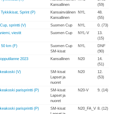
Kansallinen
(59)
Tykkikisat, Sprint (P)
Kansainvälinen
NYL
48.
Kansallinen
(55)
up, sprintti (V)
Suomen Cup
NYL
0. (73)
iemi, viestit
Suomen Cup
NYL-V
13.
(15)
i 50 km (F)
Suomen Cup
NYL
DNF
SM-kisat
(90)
lopputilanne 2023
Kansallinen
N20
14.
(51)
keakoski (V)
SM-kisat
N20
12.
Lapset ja
(53)
nuoret
eakoski parisprintti (P)
SM-kisat
N20-V
9. (14)
Lapset ja
nuoret
eakoski parisprintti (P)
SM-kisat
N20_FA_V
8. (12)
Lapset ja