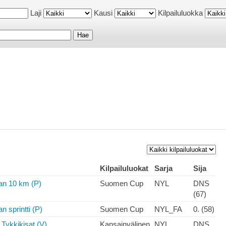
Laji
Kausi
Kilpailuluokka
Kilpailuluokat
Sarja
Sija
an 10 km (P)
Suomen Cup
NYL
DNS
(67)
 sprintti (P)
Suomen Cup
NYL_FA
0. (58)
 Tykkikisat (V)
Kansainvälinen
NYL
DNS