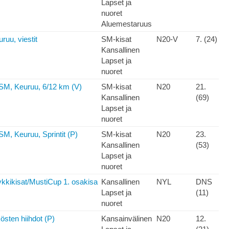
Lapset ja
nuoret
Aluemestaruus
uu, viestit
SM-kisat
N20-V
7. (24)
Kansallinen
Lapset ja
nuoret
SM, Keuruu, 6/12 km (V)
SM-kisat
N20
21.
Kansallinen
(69)
Lapset ja
nuoret
SM, Keuruu, Sprintit (P)
SM-kisat
N20
23.
Kansallinen
(53)
Lapset ja
nuoret
kkikisat/MustiCup 1. osakisa
Kansallinen
NYL
DNS
Lapset ja
(11)
nuoret
östen hiihdot (P)
Kansainvälinen
N20
12.